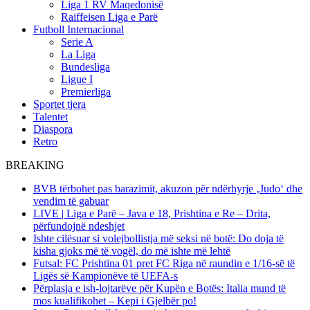
Liga 1 RV Maqedonisë
Raiffeisen Liga e Parë
Futboll Internacional
Serie A
La Liga
Bundesliga
Ligue I
Premierliga
Sportet tjera
Talentet
Diaspora
Retro
BREAKING
BVB tërbohet pas barazimit, akuzon për ndërhyrje ‚Judo‘ dhe
vendim të gabuar
LIVE | Liga e Parë – Java e 18, Prishtina e Re – Drita,
përfundojnë ndeshjet
Ishte cilësuar si volejbollistja më seksi në botë: Do doja të
kisha gjoks më të vogël, do më ishte më lehtë
Futsal: FC Prishtina 01 pret FC Riga në raundin e 1/16-së të
Ligës së Kampionëve të UEFA-s
Përplasja e ish-lojtarëve për Kupën e Botës: Italia mund të
mos kualifikohet – Kepi i Gjelbër po!