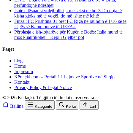
përfundojnë ndeshjet
Ishte cilësuar si volejbollistja më seksi në botë: Do doja të
kisha gjoks më të vogël, do më ishte më lehtë
Futsal: FC Prishtina 01 pret FC Riga në raundin e 1/16-së të
Ligës së Kampionëve të UEFA-s
Përplasja e ish-lojtarëve për Kupën e Botës: Italia mund të
mos kualifikohet – Kepi i Gjelbër po!
Faqet
blog
Home
Impresum
Kërlaçki.com – Portali 1 i Lajmeve Sportive në Shqip
Kontakt
Privacy Policy & Legal Notice
© 2026 Kërlaçki. Të gjitha të drejtat e rezervuara.
Ballina
Kategoritë
Kërko
Lart