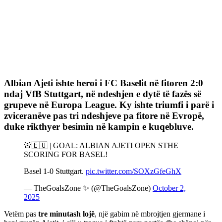
Albian Ajeti
ishte heroi i FC Baselit në fitoren 2:0
ndaj
VfB Stuttgart
, në ndeshjen e dytë të fazës së
grupeve në Europa League. Ky ishte triumfi i parë i
zviceranëve pas tri ndeshjeve pa fitore në Evropë,
duke rikthyer besimin në kampin e kuqebluve.
🚨🇪🇺 | GOAL: ALBIAN AJETI OPEN STHE
SCORING FOR BASEL!
Basel 1-0 Stuttgart.
pic.twitter.com/SOXzGfeGhX
— TheGoalsZone ✨ (@TheGoalsZone)
October 2,
2025
Vetëm pas
tre minutash lojë
, një gabim në mbrojtjen gjermane i