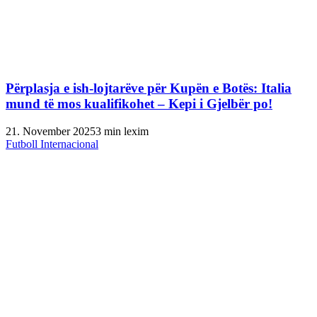
Përplasja e ish-lojtarëve për Kupën e Botës: Italia
mund të mos kualifikohet – Kepi i Gjelbër po!
21. November 2025
3 min lexim
Futboll Internacional