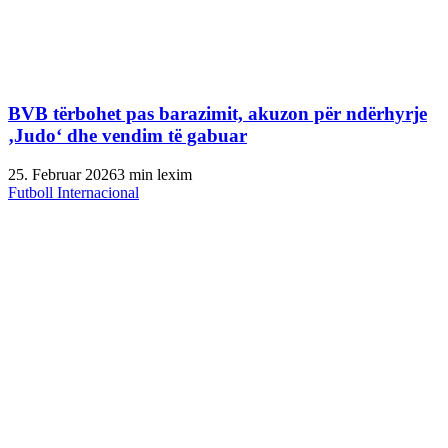
BVB tërbohet pas barazimit, akuzon për ndërhyrje
‚Judo‘ dhe vendim të gabuar
25. Februar 2026
3 min lexim
Futboll Internacional