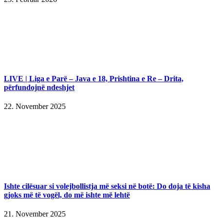
LIVE | Liga e Parë – Java e 18, Prishtina e Re – Drita,
përfundojnë ndeshjet
22. November 2025
Ishte cilësuar si volejbollistja më seksi në botë: Do doja të kisha
gjoks më të vogël, do më ishte më lehtë
21. November 2025