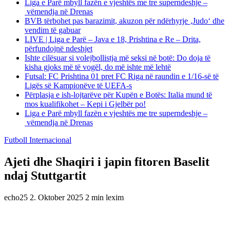
Liga e Parë mbyll fazën e vjeshtës me tre superndeshje –
vëmendja në Drenas
BVB tërbohet pas barazimit, akuzon për ndërhyrje ‚Judo‘ dhe
vendim të gabuar
LIVE | Liga e Parë – Java e 18, Prishtina e Re – Drita,
përfundojnë ndeshjet
Ishte cilësuar si volejbollistja më seksi në botë: Do doja të
kisha gjoks më të vogël, do më ishte më lehtë
Futsal: FC Prishtina 01 pret FC Riga në raundin e 1/16-së të
Ligës së Kampionëve të UEFA-s
Përplasja e ish-lojtarëve për Kupën e Botës: Italia mund të
mos kualifikohet – Kepi i Gjelbër po!
Liga e Parë mbyll fazën e vjeshtës me tre superndeshje –
vëmendja në Drenas
Futboll Internacional
Ajeti dhe Shaqiri i japin fitoren Baselit
ndaj Stuttgartit
echo25
2. Oktober 2025
2 min lexim