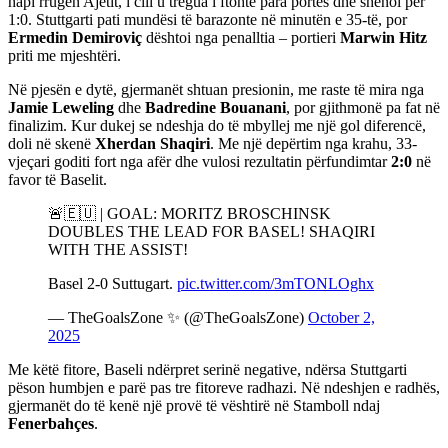
hapi rrugën Ajetit, i cili u tregua i ftohtë para portës dhe shënoi për
1:0. Stuttgarti pati mundësi të barazonte në minutën e 35-të, por
Ermedin Demiroviç
dështoi nga penalltia – portieri
Marwin Hitz
priti me mjeshtëri.
Në pjesën e dytë, gjermanët shtuan presionin, me raste të mira nga
Jamie Leweling
dhe
Badredine Bouanani
, por gjithmonë pa fat në
finalizim. Kur dukej se ndeshja do të mbyllej me një gol diferencë,
doli në skenë
Xherdan Shaqiri
. Me një depërtim nga krahu, 33-
vjeçari goditi fort nga afër dhe vulosi rezultatin përfundimtar
2:0
në
favor të Baselit.
🚨🇪🇺 | GOAL: MORITZ BROSCHINSK
DOUBLES THE LEAD FOR BASEL! SHAQIRI
WITH THE ASSIST!
Basel 2-0 Suttugart.
pic.twitter.com/3mTONLOghx
— TheGoalsZone ✨ (@TheGoalsZone)
October 2,
2025
Me këtë fitore, Baseli ndërpret serinë negative, ndërsa Stuttgarti
pëson humbjen e parë pas tre fitoreve radhazi. Në ndeshjen e radhës,
gjermanët do të kenë një provë të vështirë në Stamboll ndaj
Fenerbahçes
.