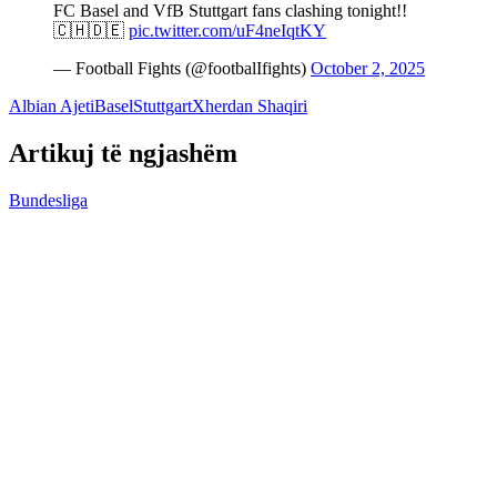
FC Basel and VfB Stuttgart fans clashing tonight!!
🇨🇭🇩🇪
pic.twitter.com/uF4neIqtKY
— Football Fights (@footbalIfights)
October 2, 2025
Albian Ajeti
Basel
Stuttgart
Xherdan Shaqiri
Artikuj të ngjashëm
Bundesliga