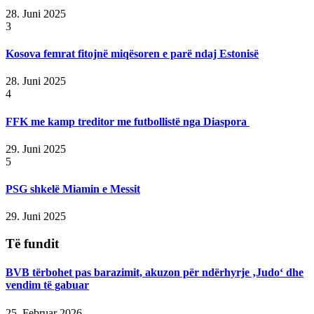
28. Juni 2025
3
Kosova femrat fitojnë miqësoren e parë ndaj Estonisë
28. Juni 2025
4
FFK me kamp treditor me futbollistë nga Diaspora
29. Juni 2025
5
PSG shkelë Miamin e Messit
29. Juni 2025
Të fundit
BVB tërbohet pas barazimit, akuzon për ndërhyrje ‚Judo‘ dhe
vendim të gabuar
25. Februar 2026