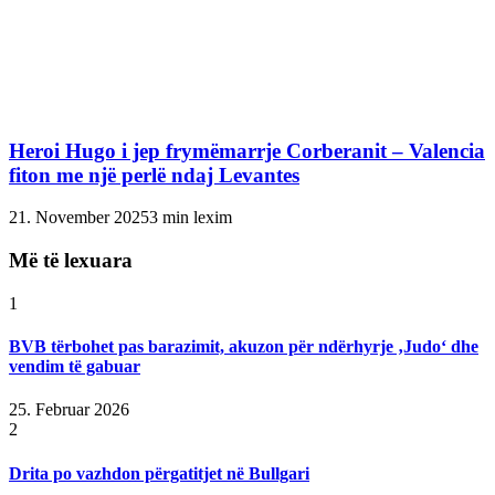
Heroi Hugo i jep frymëmarrje Corberanit – Valencia
fiton me një perlë ndaj Levantes
21. November 2025
3 min lexim
Më të lexuara
1
BVB tërbohet pas barazimit, akuzon për ndërhyrje ‚Judo‘ dhe
vendim të gabuar
25. Februar 2026
2
Drita po vazhdon përgatitjet në Bullgari