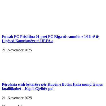
Futsal: FC Prishtina 01 pret FC Riga në raundin e 1/16-së të
Ligës së Kampionëve të UEFA-s
21. November 2025
Përplasja e ish-lojtarëve për Kupën e Botës: Italia mund të mos
kualifikohet – Kepi i Gjelbër po!
21. November 2025