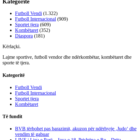
Kategoritë
Futboll Vendi
(1.322)
Futboll Internacional
(909)
Sportet tjera
(609)
Kombëtaret
(352)
Diaspora
(181)
Kërlaçki
.
Lajme sportive, futboll vendor dhe ndërkombëtar, kombëtaret dhe
sporte të tjera.
Kategoritë
Futboll Vendi
Futboll Internacional
Sportet tjera
Kombëtaret
Të fundit
BVB tërbohet pas barazimit, akuzon për ndërhyrje ‚Judo‘ dhe
vendim të gabuar
LIVE | Liga e Parë – Java e 18, Prishtina e Re – Drita,