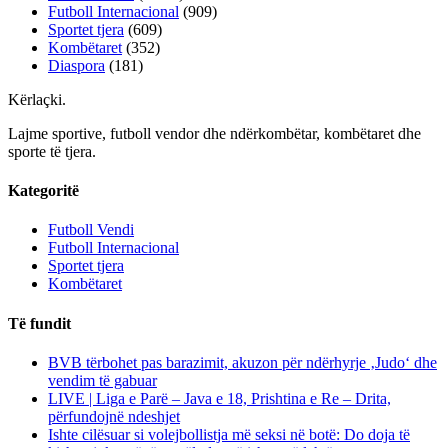
Futboll Internacional
(909)
Sportet tjera
(609)
Kombëtaret
(352)
Diaspora
(181)
Kërlaçki
.
Lajme sportive, futboll vendor dhe ndërkombëtar, kombëtaret dhe
sporte të tjera.
Kategoritë
Futboll Vendi
Futboll Internacional
Sportet tjera
Kombëtaret
Të fundit
BVB tërbohet pas barazimit, akuzon për ndërhyrje ‚Judo‘ dhe
vendim të gabuar
LIVE | Liga e Parë – Java e 18, Prishtina e Re – Drita,
përfundojnë ndeshjet
Ishte cilësuar si volejbollistja më seksi në botë: Do doja të