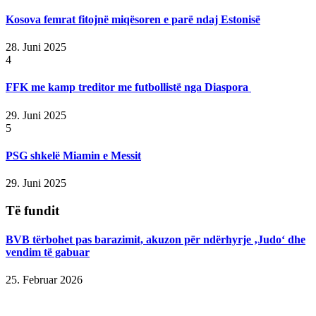
Kosova femrat fitojnë miqësoren e parë ndaj Estonisë
28. Juni 2025
4
FFK me kamp treditor me futbollistë nga Diaspora
29. Juni 2025
5
PSG shkelë Miamin e Messit
29. Juni 2025
Të fundit
BVB tërbohet pas barazimit, akuzon për ndërhyrje ‚Judo‘ dhe
vendim të gabuar
25. Februar 2026