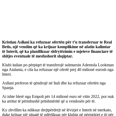
Kristian Asllani ka refuzuar ofertën për t’u transferuar te Real
Betis, një vendim që ka krijuar komplikime në afatin kalimtar
të Interit, që ka planifikuar shfrytëzimin e mjeteve financiare të
shitjes eventuale të mesfushorit shqiptar.
Klubi italian po përpiqet të transferojë sulmuesin Ademola Lookman
nga Atalanta, e cila ka refuzuar një ofertë prej 40 milionë eurosh nga
Interi.
Asllani preferon të qëndrojë në Itali dhe ka refuzuar ofertën nga
Spanja.
Ai ishte blerë nga Empoli për 14 milionë euro në vitin 2022, por nuk
ka arritur të përmbushë pritshmëritë që u vendosën për të.
Ky zhvillim ka ndikuar drejtpërdrejt në lëvizjet e Interit në merkato,
duke krijuar një situatë të ndërlikuar për klubin në përpjekjet e tij për