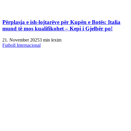
Përplasja e ish-lojtarëve për Kupën e Botës: Italia
mund të mos kualifikohet – Kepi i Gjelbër po!
21. November 2025
3 min lexim
Futboll Internacional