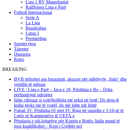
Liga 1 RV Maqedonisë
Raiffeisen Liga e Parë
Futboll Internacional
Serie A
La Liga
Bundesliga
Ligue I
Premierliga
Sportet tjera
Talentet
Diaspora
Retro
BREAKING
BVB tërbohet pas barazimit, akuzon për ndërhyrje ‚Judo‘ dhe
vendim të gabuar
LIVE | Liga e Parë – Java e 18, Prishtina e Re – Drita,
përfundojnë ndeshjet
Ishte cilësuar si volejbollistja më seksi në botë: Do doja të
kisha gjoks më të vogël, do më ishte më lehtë
Futsal: FC Prishtina 01 pret FC Riga në raundin e 1/16-së të
Ligës së Kampionëve të UEFA-s
Përplasja e ish-lojtarëve për Kupën e Botës: Italia mund të
mos kualifikohet – Kepi i Gjelbër po!