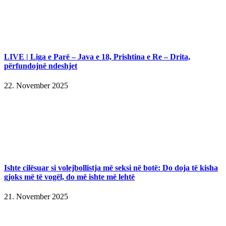
LIVE | Liga e Parë – Java e 18, Prishtina e Re – Drita,
përfundojnë ndeshjet
22. November 2025
Ishte cilësuar si volejbollistja më seksi në botë: Do doja të kisha
gjoks më të vogël, do më ishte më lehtë
21. November 2025