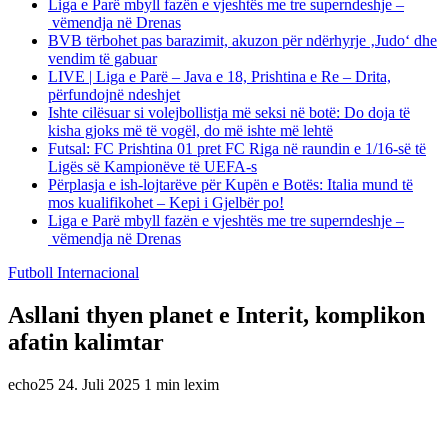
Liga e Parë mbyll fazën e vjeshtës me tre superndeshje –
vëmendja në Drenas
BVB tërbohet pas barazimit, akuzon për ndërhyrje ‚Judo‘ dhe
vendim të gabuar
LIVE | Liga e Parë – Java e 18, Prishtina e Re – Drita,
përfundojnë ndeshjet
Ishte cilësuar si volejbollistja më seksi në botë: Do doja të
kisha gjoks më të vogël, do më ishte më lehtë
Futsal: FC Prishtina 01 pret FC Riga në raundin e 1/16-së të
Ligës së Kampionëve të UEFA-s
Përplasja e ish-lojtarëve për Kupën e Botës: Italia mund të
mos kualifikohet – Kepi i Gjelbër po!
Liga e Parë mbyll fazën e vjeshtës me tre superndeshje –
vëmendja në Drenas
Futboll Internacional
Asllani thyen planet e Interit, komplikon
afatin kalimtar
echo25
24. Juli 2025
1 min lexim