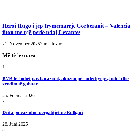
Heroi Hugo i jep frymëmarrje Corberanit – Valencia
fiton me një perlë ndaj Levantes
21. November 2025
3 min lexim
Më të lexuara
1
BVB tërbohet pas barazimit, akuzon për ndërhyrje ‚Judo‘ dhe
vendim të gabuar
25. Februar 2026
2
Drita po vazhdon përgatitjet në Bullgari
28. Juni 2025
3