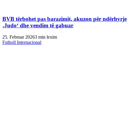
BVB tërbohet pas barazimit, akuzon për ndërhyrje
‚Judo‘ dhe vendim të gabuar
25. Februar 2026
3 min lexim
Futboll Internacional