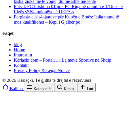
kisha gjoks më të vogël, do më ishte më lehtë
Futsal: FC Prishtina 01 pret FC Riga në raundin e 1/16-së të
Ligës së Kampionëve të UEFA-s
Përplasja e ish-lojtarëve për Kupën e Botës: Italia mund të
mos kualifikohet – Kepi i Gjelbër po!
Faqet
blog
Home
Impresum
Kërlaçki.com – Portali 1 i Lajmeve Sportive në Shqip
Kontakt
Privacy Policy & Legal Notice
© 2026 Kërlaçki. Të gjitha të drejtat e rezervuara.
Ballina
Kategoritë
Kërko
Lart