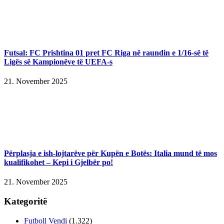
Futsal: FC Prishtina 01 pret FC Riga në raundin e 1/16-së të
Ligës së Kampionëve të UEFA-s
21. November 2025
Përplasja e ish-lojtarëve për Kupën e Botës: Italia mund të mos
kualifikohet – Kepi i Gjelbër po!
21. November 2025
Kategoritë
Futboll Vendi
(1.322)