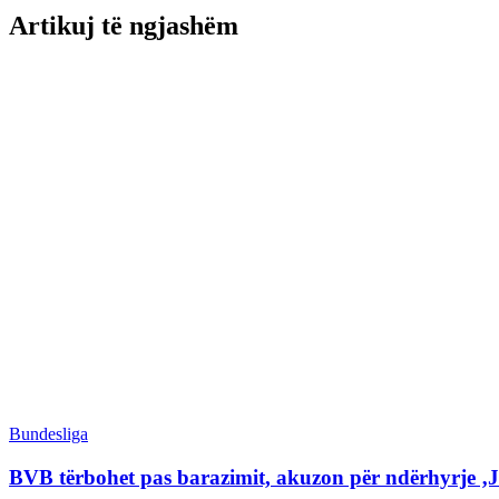
Artikuj të ngjashëm
Bundesliga
BVB tërbohet pas barazimit, akuzon për ndërhyrje ‚