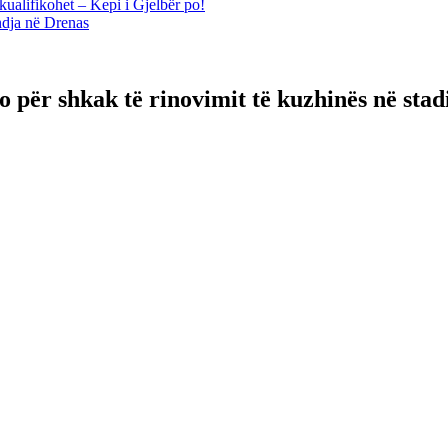
kualifikohet – Kepi i Gjelbër po!
ndja në Drenas
për shkak të rinovimit të kuzhinës në sta