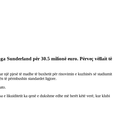
 nga Sunderland për 30.5 milionë euro. Përveç vëllait të
uar një pjesë të madhe të buxhetit për rinovimin e kuzhinës së stadiumit
sën të përmbushin standardet ligjore.
ato.
esa e likuiditetit ka qenë e dukshme edhe më herët këtë verë, kur klubi