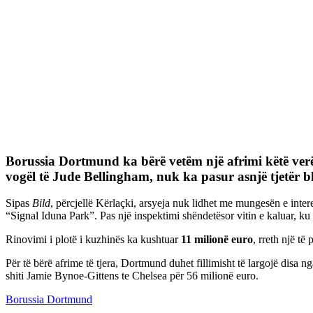
Borussia Dortmund ka bërë vetëm një afrimi këtë ver
vogël të Jude Bellingham, nuk ka pasur asnjë tjetër bl
Sipas
Bild
, përcjellë Kërlaçki, arsyeja nuk lidhet me mungesën e intere
“Signal Iduna Park”. Pas një inspektimi shëndetësor vitin e kaluar, ku 
Rinovimi i plotë i kuzhinës ka kushtuar
11 milionë euro
, rreth një t
Për të bërë afrime të tjera, Dortmund duhet fillimisht të largojë disa 
shiti Jamie Bynoe-Gittens te Chelsea për 56 milionë euro.
Borussia Dortmund