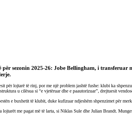
ë për sezonin 2025-26:
Jobe Bellingham
, i transferuar
erje.
sit për lojtarë të rinj, por me një problem jashtë fushe: klubi ka shpenz
struktura u cilësua si “e vjetëruar dhe e paautorizuar”, drejtuesit vendo
ë pestën e buxhetit të klubit, duke kufizuar ndjeshëm shpenzimet për merk
nga lojtarët me pagat më të larta, si Niklas Sule dhe Julian Brandt. Mung