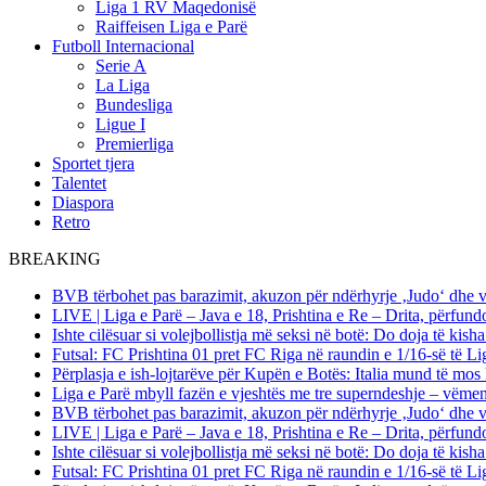
Liga 1 RV Maqedonisë
Raiffeisen Liga e Parë
Futboll Internacional
Serie A
La Liga
Bundesliga
Ligue I
Premierliga
Sportet tjera
Talentet
Diaspora
Retro
BREAKING
BVB tërbohet pas barazimit, akuzon për ndërhyrje ‚Judo‘ dhe 
LIVE | Liga e Parë – Java e 18, Prishtina e Re – Drita, përfund
Ishte cilësuar si volejbollistja më seksi në botë: Do doja të kis
Futsal: FC Prishtina 01 pret FC Riga në raundin e 1/16-së të
Përplasja e ish-lojtarëve për Kupën e Botës: Italia mund të mos 
Liga e Parë mbyll fazën e vjeshtës me tre superndeshje – vëme
BVB tërbohet pas barazimit, akuzon për ndërhyrje ‚Judo‘ dhe 
LIVE | Liga e Parë – Java e 18, Prishtina e Re – Drita, përfund
Ishte cilësuar si volejbollistja më seksi në botë: Do doja të kis
Futsal: FC Prishtina 01 pret FC Riga në raundin e 1/16-së të