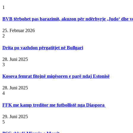
1
BVB tërbohet pas barazimit, akuzon për ndërhyrje ‚Judo‘ dhe v
25. Februar 2026
2
Drita po vazhdon përgatitjet në Bullgari
28. Juni 2025
3
Kosova femrat fitojnë miqësoren e parë ndaj Estonisë
28. Juni 2025
4
FFK me kamp treditor me futbollistë nga Diaspora
29. Juni 2025
5