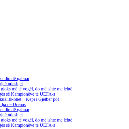
vendim të gabuar
ojnë ndeshjet
ha gjoks më të vogël, do më ishte më lehtë
 Ligës së Kampionëve të UEFA-s
kualifikohet – Kepi i Gjelbër po!
ndja në Drenas
vendim të gabuar
ojnë ndeshjet
ha gjoks më të vogël, do më ishte më lehtë
 Ligës së Kampionëve të UEFA-s