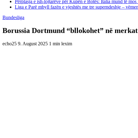
Përplasja e ish-lojtarëve për Kupën e Botës: Italia mund të mos 
Liga e Parë mbyll fazën e vjeshtës me tre superndeshje – vëme
Bundesliga
Borussia Dortmund “bllokohet” në merkato 
echo25
9. August 2025
1 min lexim