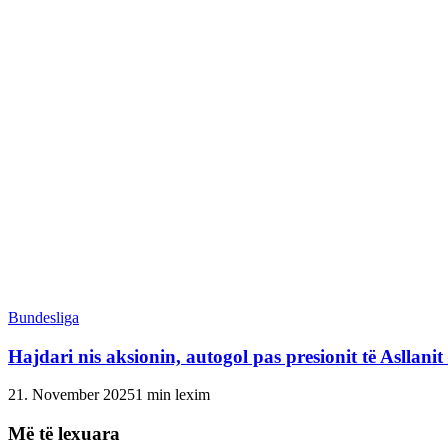
Bundesliga
Hajdari nis aksionin, autogol pas presionit të Asllani
21. November 2025
1 min lexim
Më të lexuara