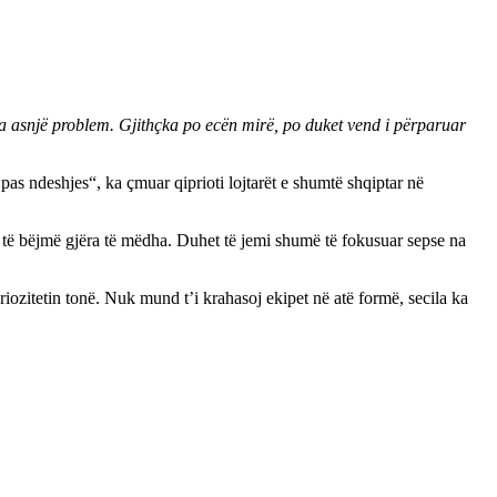
a asnjë problem. Gjithçka po ecën mirë, po duket vend i përparuar
 ndeshjes“, ka çmuar qiprioti lojtarët e shumtë shqiptar në
të bëjmë gjëra të mëdha. Duhet të jemi shumë të fokusuar sepse na
riozitetin tonë. Nuk mund t’i krahasoj ekipet në atë formë, secila ka