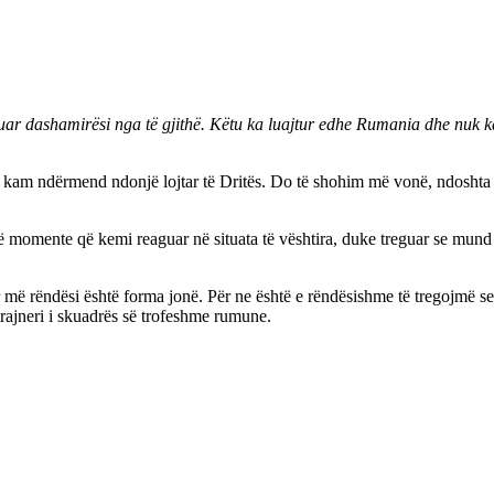
kuar dashamirësi nga të gjithë. Këtu ka luajtur edhe Rumania dhe nuk k
m ndërmend ndonjë lojtar të Dritës. Do të shohim më vonë, ndoshta pas
 momente që kemi reaguar në situata të vështira, duke treguar se mund 
por më rëndësi është forma jonë. Për ne është e rëndësishme të tregojmë se
etrajneri i skuadrës së trofeshme rumune.