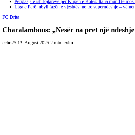
Përplasja e ish-lojtarëve për Kupën e Botës: Italia mund të mos 
Liga e Parë mbyll fazën e vjeshtës me tre superndeshje – vëme
FC Drita
Charalambous: „Nesër na pret një ndeshje
echo25
13. August 2025
2 min lexim