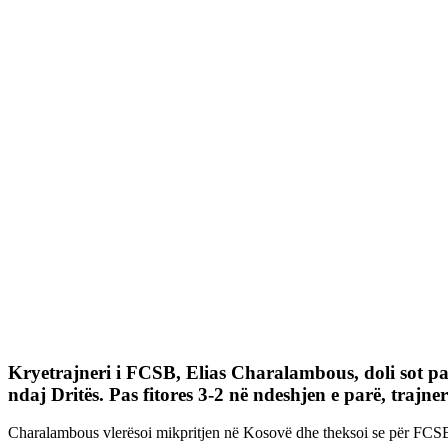
Kryetrajneri i
FCSB
,
Elias Charalambous
, doli sot 
ndaj Dritës. Pas fitores 3-2 në ndeshjen e parë, trajneri
Charalambous vlerësoi mikpritjen në Kosovë dhe theksoi se për FCSB-në 