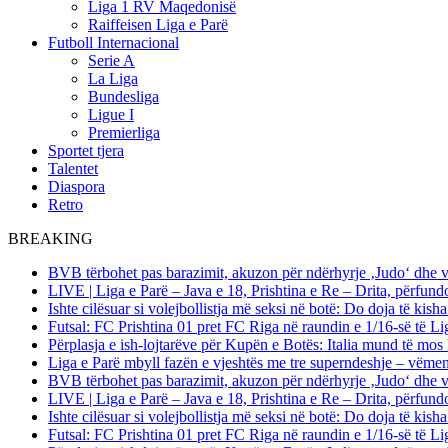
Liga 1 RV Maqedonisë
Raiffeisen Liga e Parë
Futboll Internacional
Serie A
La Liga
Bundesliga
Ligue I
Premierliga
Sportet tjera
Talentet
Diaspora
Retro
BREAKING
BVB tërbohet pas barazimit, akuzon për ndërhyrje ‚Judo‘ dhe 
LIVE | Liga e Parë – Java e 18, Prishtina e Re – Drita, përfund
Ishte cilësuar si volejbollistja më seksi në botë: Do doja të kis
Futsal: FC Prishtina 01 pret FC Riga në raundin e 1/16-së të
Përplasja e ish-lojtarëve për Kupën e Botës: Italia mund të mos 
Liga e Parë mbyll fazën e vjeshtës me tre superndeshje – vëme
BVB tërbohet pas barazimit, akuzon për ndërhyrje ‚Judo‘ dhe 
LIVE | Liga e Parë – Java e 18, Prishtina e Re – Drita, përfund
Ishte cilësuar si volejbollistja më seksi në botë: Do doja të kis
Futsal: FC Prishtina 01 pret FC Riga në raundin e 1/16-së të