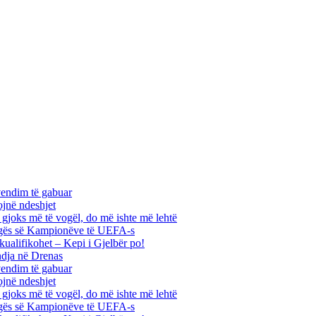
vendim të gabuar
ojnë ndeshjet
ha gjoks më të vogël, do më ishte më lehtë
 Ligës së Kampionëve të UEFA-s
kualifikohet – Kepi i Gjelbër po!
ndja në Drenas
vendim të gabuar
ojnë ndeshjet
ha gjoks më të vogël, do më ishte më lehtë
 Ligës së Kampionëve të UEFA-s