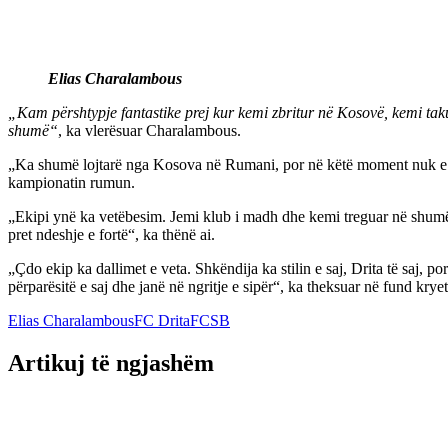
Elias Charalambous
„Kam përshtypje fantastike prej kur kemi zbritur në Kosovë, kemi ta
shumë“
, ka vlerësuar Charalambous.
„Ka shumë lojtarë nga Kosova në Rumani, por në këtë moment nuk e ka
kampionatin rumun.
„Ekipi ynë ka vetëbesim. Jemi klub i madh dhe kemi treguar në shumë
pret ndeshje e fortë“, ka thënë ai.
„Çdo ekip ka dallimet e veta. Shkëndija ka stilin e saj, Drita të saj, 
përparësitë e saj dhe janë në ngritje e sipër“, ka theksuar në fund kry
Elias Charalambous
FC Drita
FCSB
Artikuj të ngjashëm