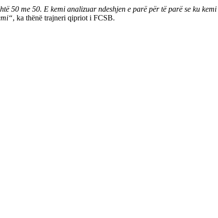
shtë 50 me 50. E kemi analizuar ndeshjen e parë për të parë se ku kemi
emi“
, ka thënë trajneri qipriot i FCSB.