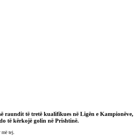
së raundit të tretë kualifikues në Ligën e Kampionëve,
 do të kërkojë golin në Prishtinë.
 më tej.