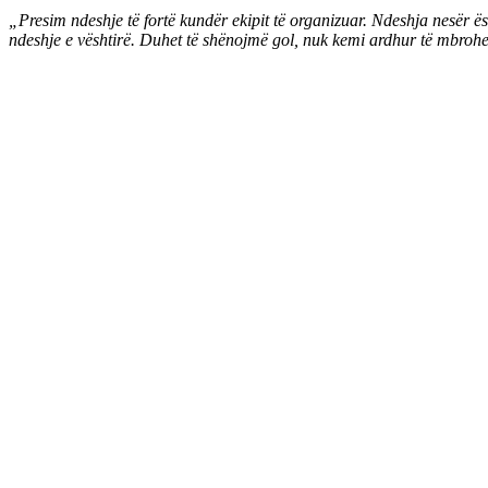
„Presim ndeshje të fortë kundër ekipit të organizuar. Ndeshja nesër ë
ndeshje e vështirë. Duhet të shënojmë gol, nuk kemi ardhur të mbroh