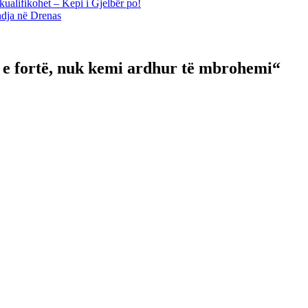
kualifikohet – Kepi i Gjelbër po!
ndja në Drenas
 e fortë, nuk kemi ardhur të mbrohemi“