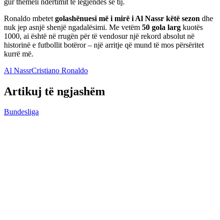
gur themeli ndërtimit të legjendës së tij.
Ronaldo mbetet
golashënuesi më i mirë i Al Nassr këtë sezon
dhe
nuk jep asnjë shenjë ngadalësimi. Me vetëm
50 gola larg
kuotës
1000, ai është në rrugën për të vendosur një rekord absolut në
historinë e futbollit botëror – një arritje që mund të mos përsëritet
kurrë më.
Al Nassr
Cristiano Ronaldo
Artikuj të ngjashëm
Bundesliga