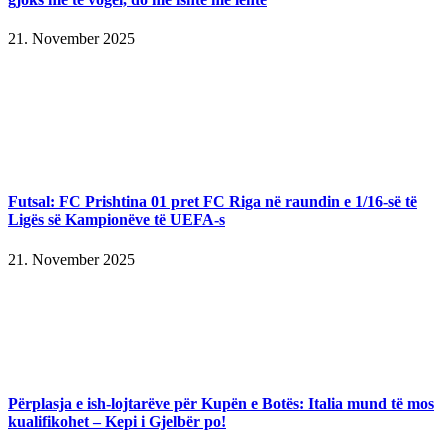
21. November 2025
Futsal: FC Prishtina 01 pret FC Riga në raundin e 1/16-së të
Ligës së Kampionëve të UEFA-s
21. November 2025
Përplasja e ish-lojtarëve për Kupën e Botës: Italia mund të mos
kualifikohet – Kepi i Gjelbër po!