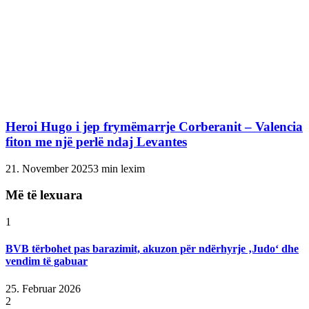
Heroi Hugo i jep frymëmarrje Corberanit – Valencia
fiton me një perlë ndaj Levantes
21. November 2025
3 min lexim
Më të lexuara
1
BVB tërbohet pas barazimit, akuzon për ndërhyrje ‚Judo‘ dhe
vendim të gabuar
25. Februar 2026
2