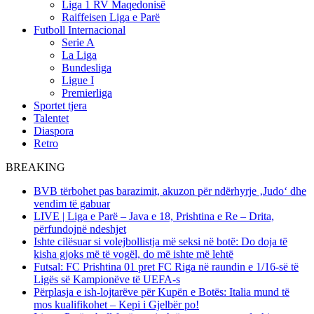
Liga 1 RV Maqedonisë
Raiffeisen Liga e Parë
Futboll Internacional
Serie A
La Liga
Bundesliga
Ligue I
Premierliga
Sportet tjera
Talentet
Diaspora
Retro
BREAKING
BVB tërbohet pas barazimit, akuzon për ndërhyrje ‚Judo‘ dhe
vendim të gabuar
LIVE | Liga e Parë – Java e 18, Prishtina e Re – Drita,
përfundojnë ndeshjet
Ishte cilësuar si volejbollistja më seksi në botë: Do doja të
kisha gjoks më të vogël, do më ishte më lehtë
Futsal: FC Prishtina 01 pret FC Riga në raundin e 1/16-së të
Ligës së Kampionëve të UEFA-s
Përplasja e ish-lojtarëve për Kupën e Botës: Italia mund të
mos kualifikohet – Kepi i Gjelbër po!