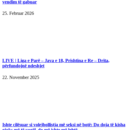
vendim të gabuar
25. Februar 2026
LIVE | Liga e Parë – Java e 18, Prishtina e Re – Drita,
përfundojnë ndeshjet
22. November 2025
Ishte cilësuar si volejbollistja më seksi në botë: Do doja të kisha
gjoks më të vogël, do më ishte më lehtë