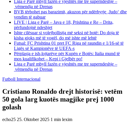
Liga e Parë mbyll fazën e vjeshtës me tre superndeshje –
vëmendja në Drenas
BVB tërbohet pas barazimit, akuzon për ndërhyrje ‚Judo‘ dhe
vendim të gabuar
LIVE | Liga e Parë – Java e 18, Prishtina e Re – Drita,
përfundojnë ndeshjet
Ishte cilësuar si volejbollistja më seksi në botë: Do doja të
kisha gjoks më të vogël, do më ishte më lehtë
Futsal: FC Prishtina 01 pret FC Riga në raundin e 1/16-së të
Ligës së Kampionëve të UEFA-s
Përplasja e ish-lojtarëve për Kupën e Botës: Italia mund të
mos kualifikohet – Kepi i Gjelbër po!
Liga e Parë mbyll fazën e vjeshtës me tre superndeshje –
vëmendja në Drenas
Futboll Internacional
Cristiano Ronaldo drejt historisë: vetëm
50 gola larg kuotës magjike prej 1000
golash
echo25
25. Oktober 2025
1 min lexim