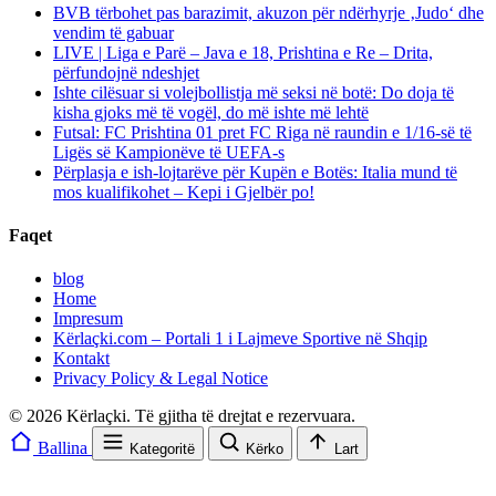
BVB tërbohet pas barazimit, akuzon për ndërhyrje ‚Judo‘ dhe
vendim të gabuar
LIVE | Liga e Parë – Java e 18, Prishtina e Re – Drita,
përfundojnë ndeshjet
Ishte cilësuar si volejbollistja më seksi në botë: Do doja të
kisha gjoks më të vogël, do më ishte më lehtë
Futsal: FC Prishtina 01 pret FC Riga në raundin e 1/16-së të
Ligës së Kampionëve të UEFA-s
Përplasja e ish-lojtarëve për Kupën e Botës: Italia mund të
mos kualifikohet – Kepi i Gjelbër po!
Faqet
blog
Home
Impresum
Kërlaçki.com – Portali 1 i Lajmeve Sportive në Shqip
Kontakt
Privacy Policy & Legal Notice
© 2026 Kërlaçki. Të gjitha të drejtat e rezervuara.
Ballina
Kategoritë
Kërko
Lart