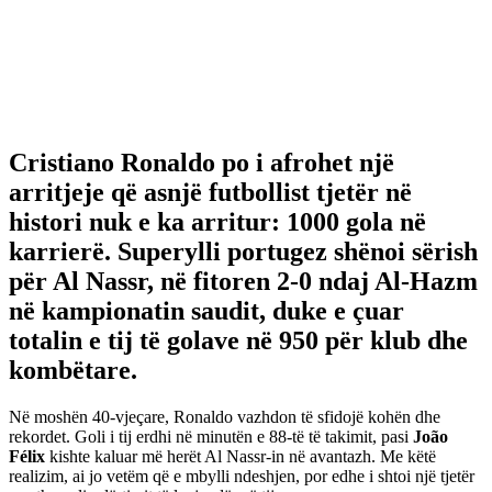
Cristiano Ronaldo
po i afrohet një
arritjeje që asnjë futbollist tjetër në
histori nuk e ka arritur:
1000 gola në
karrierë
. Superylli portugez shënoi sërish
për
Al Nassr
, në fitoren 2-0 ndaj
Al-Hazm
në kampionatin saudit, duke e çuar
totalin e tij të golave në
950
për klub dhe
kombëtare.
Në moshën 40-vjeçare, Ronaldo vazhdon të sfidojë kohën dhe
rekordet. Goli i tij erdhi në minutën e 88-të të takimit, pasi
João
Félix
kishte kaluar më herët Al Nassr-in në avantazh. Me këtë
realizim, ai jo vetëm që e mbylli ndeshjen, por edhe i shtoi një tjetër