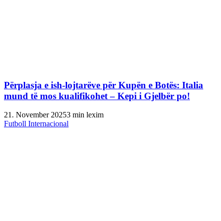
Përplasja e ish-lojtarëve për Kupën e Botës: Italia
mund të mos kualifikohet – Kepi i Gjelbër po!
21. November 2025
3 min lexim
Futboll Internacional