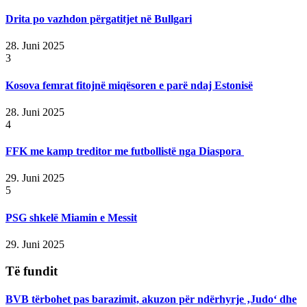
Drita po vazhdon përgatitjet në Bullgari
28. Juni 2025
3
Kosova femrat fitojnë miqësoren e parë ndaj Estonisë
28. Juni 2025
4
FFK me kamp treditor me futbollistë nga Diaspora
29. Juni 2025
5
PSG shkelë Miamin e Messit
29. Juni 2025
Të fundit
BVB tërbohet pas barazimit, akuzon për ndërhyrje ‚Judo‘ dhe