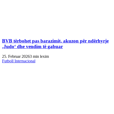
BVB tërbohet pas barazimit, akuzon për ndërhyrje
‚Judo‘ dhe vendim të gabuar
25. Februar 2026
3 min lexim
Futboll Internacional