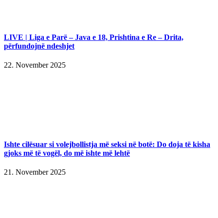
LIVE | Liga e Parë – Java e 18, Prishtina e Re – Drita,
përfundojnë ndeshjet
22. November 2025
Ishte cilësuar si volejbollistja më seksi në botë: Do doja të kisha
gjoks më të vogël, do më ishte më lehtë
21. November 2025