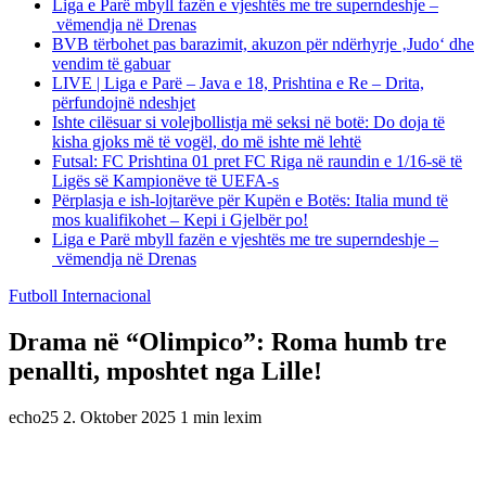
Liga e Parë mbyll fazën e vjeshtës me tre superndeshje –
vëmendja në Drenas
BVB tërbohet pas barazimit, akuzon për ndërhyrje ‚Judo‘ dhe
vendim të gabuar
LIVE | Liga e Parë – Java e 18, Prishtina e Re – Drita,
përfundojnë ndeshjet
Ishte cilësuar si volejbollistja më seksi në botë: Do doja të
kisha gjoks më të vogël, do më ishte më lehtë
Futsal: FC Prishtina 01 pret FC Riga në raundin e 1/16-së të
Ligës së Kampionëve të UEFA-s
Përplasja e ish-lojtarëve për Kupën e Botës: Italia mund të
mos kualifikohet – Kepi i Gjelbër po!
Liga e Parë mbyll fazën e vjeshtës me tre superndeshje –
vëmendja në Drenas
Futboll Internacional
Drama në “Olimpico”: Roma humb tre
penallti, mposhtet nga Lille!
echo25
2. Oktober 2025
1 min lexim