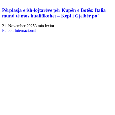
Përplasja e ish-lojtarëve për Kupën e Botës: Italia
mund të mos kualifikohet – Kepi i Gjelbër po!
21. November 2025
3 min lexim
Futboll Internacional