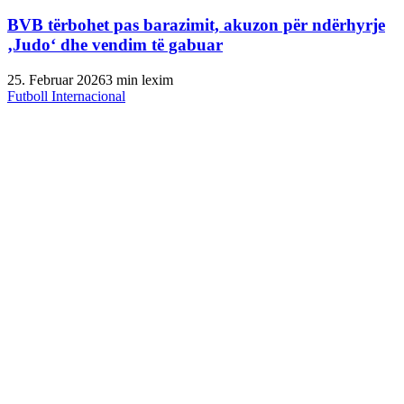
BVB tërbohet pas barazimit, akuzon për ndërhyrje
‚Judo‘ dhe vendim të gabuar
25. Februar 2026
3 min lexim
Futboll Internacional