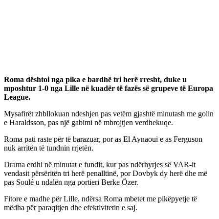
Roma dështoi nga pika e bardhë tri herë rresht, duke u
mposhtur 1-0 nga Lille në kuadër të fazës së grupeve të Europa
League.
Mysafirët zhbllokuan ndeshjen pas vetëm gjashtë minutash me golin
e Haraldsson, pas një gabimi në mbrojtjen verdhekuqe.
Roma pati raste për të barazuar, por as El Aynaoui e as Ferguson
nuk arritën të tundnin rrjetën.
Drama erdhi në minutat e fundit, kur pas ndërhyrjes së VAR-it
vendasit përsëritën tri herë penalltinë, por Dovbyk dy herë dhe më
pas Soulé u ndalën nga portieri Berke Özer.
Fitore e madhe për Lille, ndërsa Roma mbetet me pikëpyetje të
mëdha për paraqitjen dhe efektivitetin e saj.