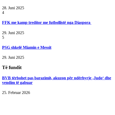
28. Juni 2025
4
FFK me kamp treditor me futbollistë nga Diaspora
29. Juni 2025
5
PSG shkelë Miamin e Messit
29. Juni 2025
Të fundit
BVB tërbohet pas barazimit, akuzon për ndërhyrje ‚Judo‘ dhe
vendim të gabuar
25. Februar 2026