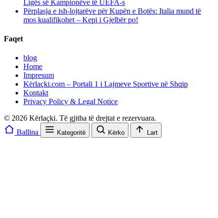
Ligës së Kampionëve të UEFA-s
Përplasja e ish-lojtarëve për Kupën e Botës: Italia mund të
mos kualifikohet – Kepi i Gjelbër po!
Faqet
blog
Home
Impresum
Kërlaçki.com – Portali 1 i Lajmeve Sportive në Shqip
Kontakt
Privacy Policy & Legal Notice
© 2026 Kërlaçki. Të gjitha të drejtat e rezervuara.
Ballina
Kategoritë
Kërko
Lart