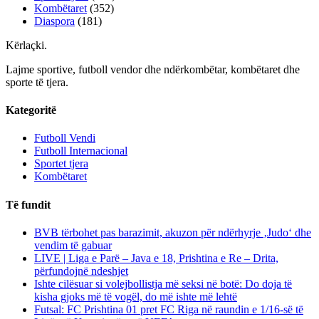
Kombëtaret
(352)
Diaspora
(181)
Kërlaçki
.
Lajme sportive, futboll vendor dhe ndërkombëtar, kombëtaret dhe
sporte të tjera.
Kategoritë
Futboll Vendi
Futboll Internacional
Sportet tjera
Kombëtaret
Të fundit
BVB tërbohet pas barazimit, akuzon për ndërhyrje ‚Judo‘ dhe
vendim të gabuar
LIVE | Liga e Parë – Java e 18, Prishtina e Re – Drita,
përfundojnë ndeshjet
Ishte cilësuar si volejbollistja më seksi në botë: Do doja të
kisha gjoks më të vogël, do më ishte më lehtë
Futsal: FC Prishtina 01 pret FC Riga në raundin e 1/16-së të