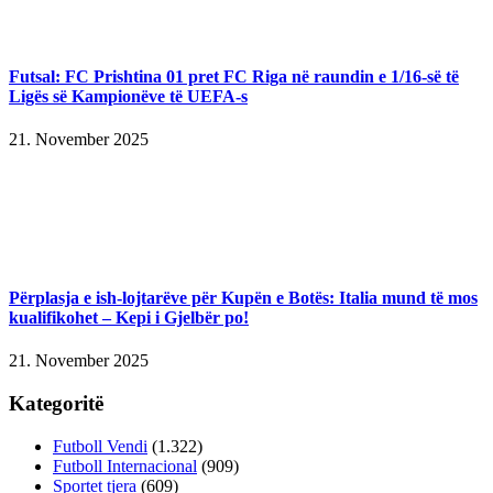
Futsal: FC Prishtina 01 pret FC Riga në raundin e 1/16-së të
Ligës së Kampionëve të UEFA-s
21. November 2025
Përplasja e ish-lojtarëve për Kupën e Botës: Italia mund të mos
kualifikohet – Kepi i Gjelbër po!
21. November 2025
Kategoritë
Futboll Vendi
(1.322)
Futboll Internacional
(909)
Sportet tjera
(609)