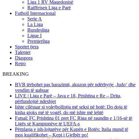
Liga 1 RV Maqedonisë
Raiffeisen Liga e Parë
Futboll Internacional
Serie A
La Liga
Bundesliga
Ligue I
Premierliga
Sportet tjera
Talentet
Diaspora
Retro
BREAKING
BVB tërbohet pas barazimit, akuzon për ndërhyrje ‚Judo‘ dhe
vendim të gabuar
LIVE | Liga e Parë – Java e 18, Prishtina e Re – Drita,
përfundojnë ndeshjet
Ishte cilësuar si volejbollistja më seksi në botë: Do doja të
kisha gjoks më të vogël, do më ishte më lehtë
Futsal: FC Prishtina 01 pret FC Riga në raundin e 1/16-së të
Ligës së Kampionëve të UEFA-s
Përplasja e ish-lojtarëve për Kupën e Botës: Italia mund të
mos kualifikohet – Kepi i Gjelbër po!