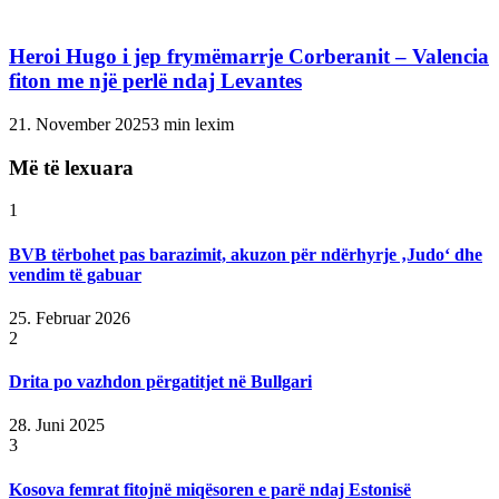
Heroi Hugo i jep frymëmarrje Corberanit – Valencia
fiton me një perlë ndaj Levantes
21. November 2025
3 min lexim
Më të lexuara
1
BVB tërbohet pas barazimit, akuzon për ndërhyrje ‚Judo‘ dhe
vendim të gabuar
25. Februar 2026
2
Drita po vazhdon përgatitjet në Bullgari
28. Juni 2025
3
Kosova femrat fitojnë miqësoren e parë ndaj Estonisë