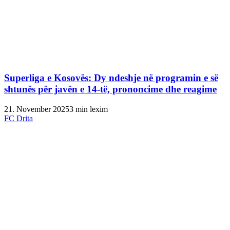
Superliga e Kosovës: Dy ndeshje në programin e së
shtunës për javën e 14-të, prononcime dhe reagime
21. November 2025
3 min lexim
FC Drita