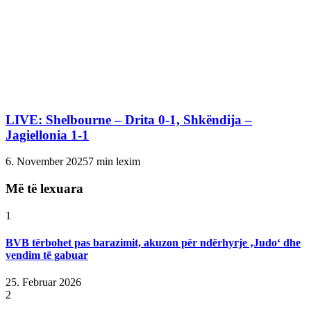
LIVE: Shelbourne – Drita 0-1, Shkëndija –
Jagiellonia 1-1
6. November 2025
7 min lexim
Më të lexuara
1
BVB tërbohet pas barazimit, akuzon për ndërhyrje ‚Judo‘ dhe
vendim të gabuar
25. Februar 2026
2