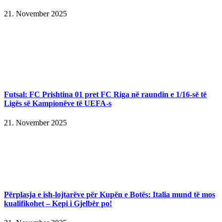
21. November 2025
Futsal: FC Prishtina 01 pret FC Riga në raundin e 1/16-së të
Ligës së Kampionëve të UEFA-s
21. November 2025
Përplasja e ish-lojtarëve për Kupën e Botës: Italia mund të mos
kualifikohet – Kepi i Gjelbër po!