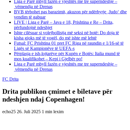
Liga e Parë mbyll fazën e vjeshtës me tre superndeshje –
vëmendja në Drenas
BVB tërbohet pas barazimit, akuzon për ndërhyrje ‚Judo‘ dhe
vendim të gabuar
LIVE | Liga e Parë – Java e 18, Prishtina e Re – Drita,
përfundojnë ndeshjet
Ishte cilësuar si volejbollistja më seksi në botë: Do doja të
kisha gjoks më të vogël, do më ishte më lehtë
Futsal: FC Prishtina 01 pret FC Riga në raundin e 1/16-së të
Ligës së Kampionëve të UEFA-s
Përplasja e ish-lojtarëve për Kupën e Botës: Italia mund të
mos kualifikohet – Kepi i Gjelbër po!
Liga e Parë mbyll fazën e vjeshtës me tre superndeshje –
vëmendja në Drenas
FC Drita
Drita publikon çmimet e biletave për
ndeshjen ndaj Copenhagen!
echo25
26. Juli 2025
1 min lexim