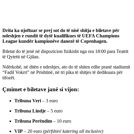
Drita ka njoftuar se prej sot do të nisë shitja e biletave për
ndeshjen e rundit të dytë kualifikues të UEFA Champions
League kundër kampionëve danezë të Copenhagen.
Biletat do të jenë në dispozicion fizikisht nga ora 18:00 para Teatrit
të Qytetit në Gjilan.
Ndërkohë, në ditën e ndeshjes, ato do të shiten edhe pranë stadiumit
“Fadil Vokrri” në Prishtinë, në tri pika të shitjes të dedikuara për
tifozët.
Çmimet e biletave janë si vijon:
Tribuna Veri
– 3 euro
Tribuna Lindje
– 5 euro
Tribuna Perëndim
– 10 euro
VIP
– 20 euro
(përfshirë katering all inclusive)