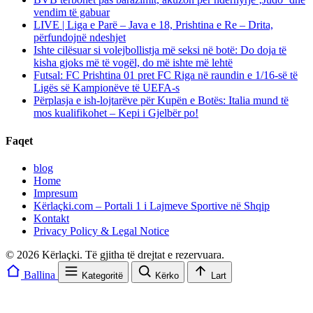
vendim të gabuar
LIVE | Liga e Parë – Java e 18, Prishtina e Re – Drita,
përfundojnë ndeshjet
Ishte cilësuar si volejbollistja më seksi në botë: Do doja të
kisha gjoks më të vogël, do më ishte më lehtë
Futsal: FC Prishtina 01 pret FC Riga në raundin e 1/16-së të
Ligës së Kampionëve të UEFA-s
Përplasja e ish-lojtarëve për Kupën e Botës: Italia mund të
mos kualifikohet – Kepi i Gjelbër po!
Faqet
blog
Home
Impresum
Kërlaçki.com – Portali 1 i Lajmeve Sportive në Shqip
Kontakt
Privacy Policy & Legal Notice
© 2026 Kërlaçki. Të gjitha të drejtat e rezervuara.
Ballina
Kategoritë
Kërko
Lart