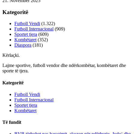
21. November 2025
Kategoritë
Futboll Vendi
(1.322)
Futboll Internacional
(909)
Sportet tjera
(609)
Kombëtaret
(352)
Diaspora
(181)
Kërlaçki
.
Lajme sportive, futboll vendor dhe ndërkombëtar, kombëtaret dhe
sporte të tjera.
Kategoritë
Futboll Vendi
Futboll Internacional
Sportet tjera
Kombëtaret
Të fundit
BVB tërbohet pas barazimit, akuzon për ndërhyrje ‚Judo‘ dhe