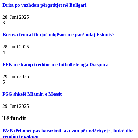
Drita po vazhdon përgatitjet në Bullgari
28. Juni 2025
3
Kosova femrat fitojnë miqësoren e parë ndaj Estonisë
28. Juni 2025
4
FFK me kamp treditor me futbollistë nga Diaspora
29. Juni 2025
5
PSG shkelë Miamin e Messit
29. Juni 2025
Të fundit
BVB tërbohet pas barazimit, akuzon për ndërhyrje ‚Judo‘ dhe
vendim të gabuar