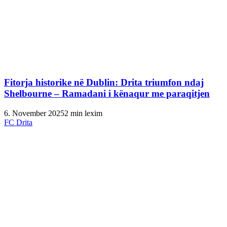
Fitorja historike në Dublin: Drita triumfon ndaj
Shelbourne – Ramadani i kënaqur me paraqitjen
6. November 2025
2 min lexim
FC Drita