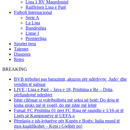
Liga 1 RV Maqedonisë
Raiffeisen Liga e Parë
Futboll Internacional
Serie A
La Liga
Bundesliga
Ligue I
Premierliga
Sportet tjera
Talentet
Diaspora
Retro
BREAKING
BVB tërbohet pas barazimit, akuzon për ndërhyrje ‚Judo‘ dhe
vendim të gabuar
LIVE | Liga e Parë – Java e 18, Prishtina e Re – Drita,
përfundojnë ndeshjet
Ishte cilësuar si volejbollistja më seksi në botë: Do doja të
kisha gjoks më të vogël, do më ishte më lehtë
Futsal: FC Prishtina 01 pret FC Riga në raundin e 1/16-së të
Ligës së Kampionëve të UEFA-s
Përplasja e ish-lojtarëve për Kupën e Botës: Italia mund të
mos kualifikohet – Kepi i Gjelbër po!