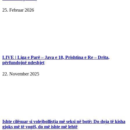
25. Februar 2026
LIVE | Liga e Parë – Java e 18, Prishtina e Re – Drita,
përfundojnë ndeshjet
22. November 2025
Ishte cilësuar si volejbollistja më seksi në botë: Do doja të kisha
gjoks më të vogël, do më ishte më lehtë