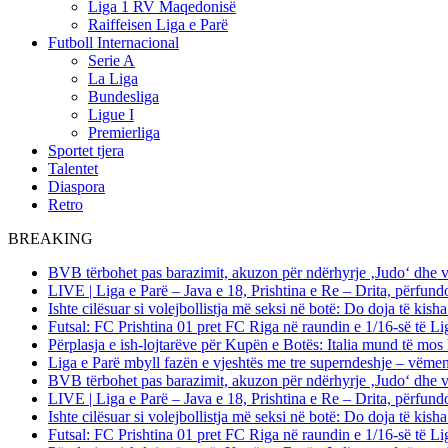
Liga 1 RV Maqedonisë
Raiffeisen Liga e Parë
Futboll Internacional
Serie A
La Liga
Bundesliga
Ligue I
Premierliga
Sportet tjera
Talentet
Diaspora
Retro
BREAKING
BVB tërbohet pas barazimit, akuzon për ndërhyrje ‚Judo‘ dhe 
LIVE | Liga e Parë – Java e 18, Prishtina e Re – Drita, përfund
Ishte cilësuar si volejbollistja më seksi në botë: Do doja të kis
Futsal: FC Prishtina 01 pret FC Riga në raundin e 1/16-së të
Përplasja e ish-lojtarëve për Kupën e Botës: Italia mund të mos 
Liga e Parë mbyll fazën e vjeshtës me tre superndeshje – vëme
BVB tërbohet pas barazimit, akuzon për ndërhyrje ‚Judo‘ dhe 
LIVE | Liga e Parë – Java e 18, Prishtina e Re – Drita, përfund
Ishte cilësuar si volejbollistja më seksi në botë: Do doja të kis
Futsal: FC Prishtina 01 pret FC Riga në raundin e 1/16-së të