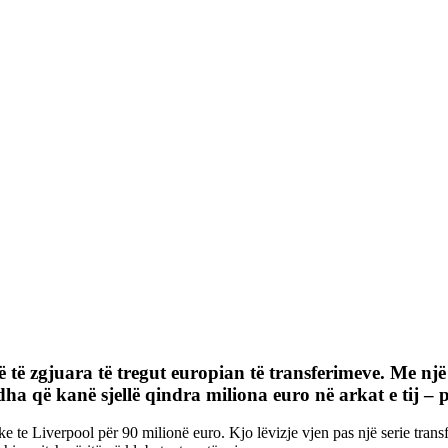
të zgjuara të tregut europian të transferimeve. Me një s
ëdha që kanë sjellë qindra miliona euro në arkat e tij –
ke te Liverpool për 90 milionë euro. Kjo lëvizje vjen pas një serie tra