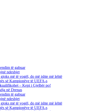
vendim të gabuar
ojnë ndeshjet
ha gjoks më të vogël, do më ishte më lehtë
 Ligës së Kampionëve të UEFA-s
kualifikohet – Kepi i Gjelbër po!
ndja në Drenas
vendim të gabuar
ojnë ndeshjet
ha gjoks më të vogël, do më ishte më lehtë
 Ligës së Kampionëve të UEFA-s