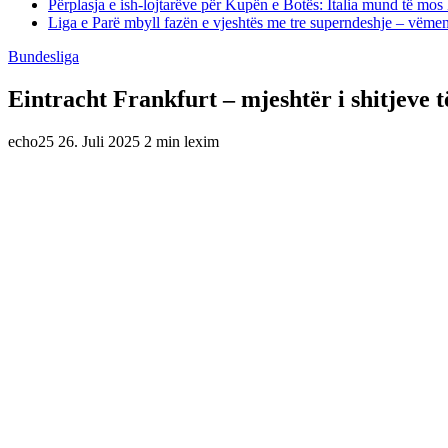
Përplasja e ish-lojtarëve për Kupën e Botës: Italia mund të mos 
Liga e Parë mbyll fazën e vjeshtës me tre superndeshje – vëme
Bundesliga
Eintracht Frankfurt – mjeshtër i shitjeve t
echo25
26. Juli 2025
2 min lexim