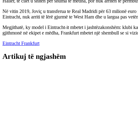
Haller, të cilët u shitën për shuma të mëdha, por nuk arritën të përmbus
Në vitin 2019, Joviç u transferua te Real Madridi për 63 milionë euro 
Eintracht, nuk arriti të lërë gjurmë te West Ham dhe u largua pas vetëm
Megjithatë, ky model i Eintracht-it mbetet i jashtëzakonshëm: klubi ka
gjithmonë në ekipet e mëdha, Frankfurt mbetet një shembull se si viz
Eintracht Frankfurt
Artikuj të ngjashëm