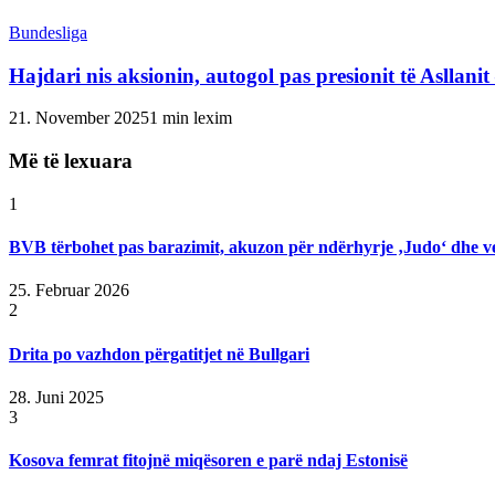
Bundesliga
Hajdari nis aksionin, autogol pas presionit të Asllani
21. November 2025
1 min lexim
Më të lexuara
1
BVB tërbohet pas barazimit, akuzon për ndërhyrje ‚Judo‘ dhe v
25. Februar 2026
2
Drita po vazhdon përgatitjet në Bullgari
28. Juni 2025
3
Kosova femrat fitojnë miqësoren e parë ndaj Estonisë