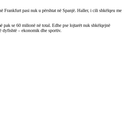
ë Frankfurt pasi nuk u përshtat në Spanjë. Haller, i cili shkëlqeu me
më pak se 60 milionë në total. Edhe pse lojtarët nuk shkëlqejnë
ë dyfishtë – ekonomik dhe sportiv.