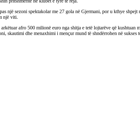
hin pritshmëritë në klubet e tyre të reja.
pas një sezoni spektakolar me 27 gola në Gjermani, por u kthye shpejt n
 një viti.
 arkëtuar afro 500 milionë euro nga shitja e tetë lojtarëve që kushtuan 
ioni, skautimi dhe menaxhimi i mençur mund të shndërrohen në sukses t