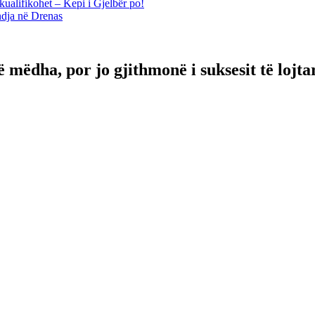
kualifikohet – Kepi i Gjelbër po!
ndja në Drenas
ë mëdha, por jo gjithmonë i suksesit të lojta