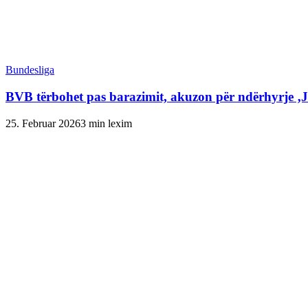
Bundesliga
BVB tërbohet pas barazimit, akuzon për ndërhyrje ‚
25. Februar 2026
3 min lexim