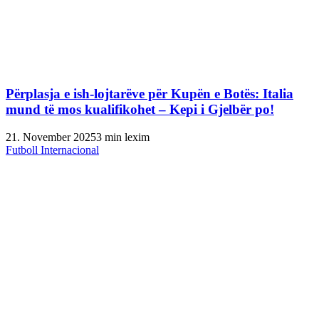
Përplasja e ish-lojtarëve për Kupën e Botës: Italia
mund të mos kualifikohet – Kepi i Gjelbër po!
21. November 2025
3 min lexim
Futboll Internacional