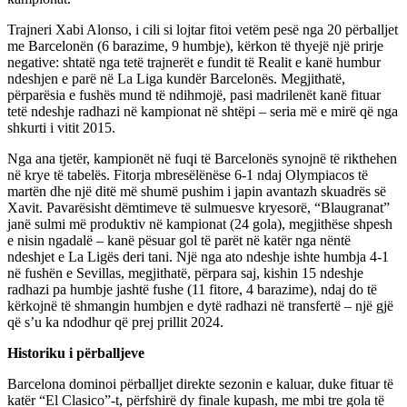
Trajneri Xabi Alonso, i cili si lojtar fitoi vetëm pesë nga 20 përballjet
me Barcelonën (6 barazime, 9 humbje), kërkon të thyejë një prirje
negative: shtatë nga tetë trajnerët e fundit të Realit e kanë humbur
ndeshjen e parë në La Liga kundër Barcelonës. Megjithatë,
përparësia e fushës mund të ndihmojë, pasi madrilenët kanë fituar
tetë ndeshje radhazi në kampionat në shtëpi – seria më e mirë që nga
shkurti i vitit 2015.
Nga ana tjetër, kampionët në fuqi të Barcelonës synojnë të rikthehen
në krye të tabelës. Fitorja mbresëlënëse 6-1 ndaj Olympiacos të
martën dhe një ditë më shumë pushim i japin avantazh skuadrës së
Xavit. Pavarësisht dëmtimeve të sulmuesve kryesorë, “Blaugranat”
janë sulmi më produktiv në kampionat (24 gola), megjithëse shpesh
e nisin ngadalë – kanë pësuar gol të parët në katër nga nëntë
ndeshjet e La Ligës deri tani. Një nga ato ndeshje ishte humbja 4-1
në fushën e Sevillas, megjithatë, përpara saj, kishin 15 ndeshje
radhazi pa humbje jashtë fushe (11 fitore, 4 barazime), ndaj do të
kërkojnë të shmangin humbjen e dytë radhazi në transfertë – një gjë
që s’u ka ndodhur që prej prillit 2024.
Historiku i përballjeve
Barcelona dominoi përballjet direkte sezonin e kaluar, duke fituar të
katër “El Clasico”-t, përfshirë dy finale kupash, me mbi tre gola të