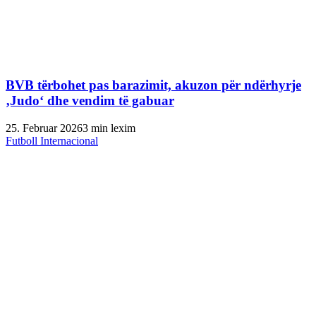
BVB tërbohet pas barazimit, akuzon për ndërhyrje
‚Judo‘ dhe vendim të gabuar
25. Februar 2026
3 min lexim
Futboll Internacional