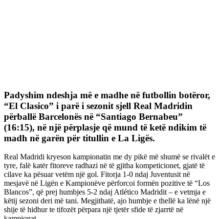
Padyshim ndeshja më e madhe në futbollin botëror,
“El Clasico” i parë i sezonit sjell Real Madridin
përballë Barcelonës në “Santiago Bernabeu”
(16:15), në një përplasje që mund të ketë ndikim të
madh në garën për titullin e La Ligës.
Real Madridi kryeson kampionatin me dy pikë më shumë se rivalët e
tyre, falë katër fitoreve radhazi në të gjitha kompeticionet, gjatë të
cilave ka pësuar vetëm një gol. Fitorja 1-0 ndaj Juventusit në
mesjavë në Ligën e Kampionëve përforcoi formën pozitive të “Los
Blancos”, që prej humbjes 5-2 ndaj Atlético Madridit – e vetmja e
këtij sezoni deri më tani. Megjithatë, ajo humbje e thellë ka lënë një
shije të hidhur te tifozët përpara një tjetër sfide të zjarrtë në
kampionat.