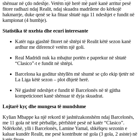
shënuar në çdo ndeshje. Vetëm një herë më parë kanë arritur pesë
fitore radhazi ndaj Realit, ndaj skuadra madrilene do kërkojë
hakmarrje, duke qenë se ka fituar shtatë nga 11 ndeshjet e fundit në
kampionat (4 humbje).
Statistika të nxehta dhe ecuri interesante
Katër nga gjashtë fitoret në shtëpi të Realit këtë sezon kanë
ardhur me diferencë vetëm një goli.
Real Madridi nuk ka mbajtur portën e paprekur në shtatë
“Clasico”-t e fundit në shtëpi.
Barcelona ka goditur shtyllën më shumë se çdo ekip tjetër në
La Liga këtë sezon – plot dhjetë herë.
Në gjashtë ndeshjet e fundit të Barcelonës në të gjitha
kompeticionet kanë shënuar të dyja skuadrat.
Lojtarë kyç dhe mungesa të mundshme
Kylian Mbappe ka një rekord të jashtëzakonshëm ndaj Barcelonës,
me 11 gola në tetë përballje, përfshirë pesë në katër “Clasico”.
Ndërkohë, ylli i Barcelonës, Lamine Yamal, shkëlqeu sezonin e
kaluar kundër Realit, me pesë kontribute në gola (3 gola, 2 asiste) në
katër fitore.