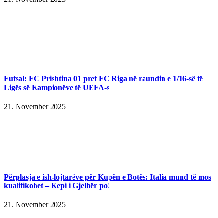
Futsal: FC Prishtina 01 pret FC Riga në raundin e 1/16-së të
Ligës së Kampionëve të UEFA-s
21. November 2025
Përplasja e ish-lojtarëve për Kupën e Botës: Italia mund të mos
kualifikohet – Kepi i Gjelbër po!
21. November 2025