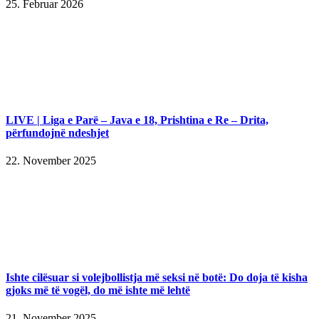
25. Februar 2026
LIVE | Liga e Parë – Java e 18, Prishtina e Re – Drita,
përfundojnë ndeshjet
22. November 2025
Ishte cilësuar si volejbollistja më seksi në botë: Do doja të kisha
gjoks më të vogël, do më ishte më lehtë
21. November 2025