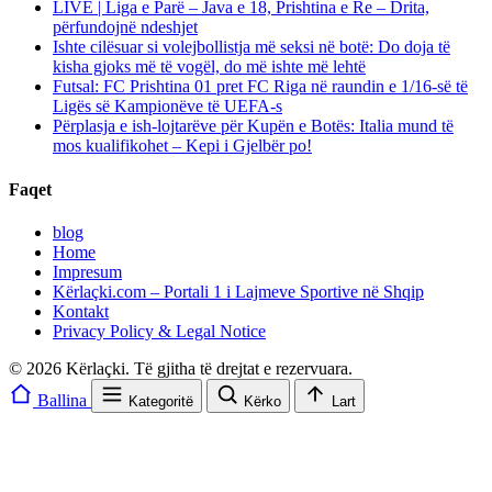
LIVE | Liga e Parë – Java e 18, Prishtina e Re – Drita,
përfundojnë ndeshjet
Ishte cilësuar si volejbollistja më seksi në botë: Do doja të
kisha gjoks më të vogël, do më ishte më lehtë
Futsal: FC Prishtina 01 pret FC Riga në raundin e 1/16-së të
Ligës së Kampionëve të UEFA-s
Përplasja e ish-lojtarëve për Kupën e Botës: Italia mund të
mos kualifikohet – Kepi i Gjelbër po!
Faqet
blog
Home
Impresum
Kërlaçki.com – Portali 1 i Lajmeve Sportive në Shqip
Kontakt
Privacy Policy & Legal Notice
© 2026 Kërlaçki. Të gjitha të drejtat e rezervuara.
Ballina
Kategoritë
Kërko
Lart