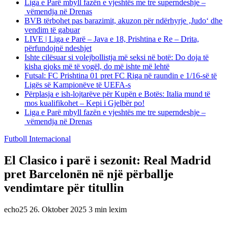
Liga e Parë mbyll fazën e vjeshtës me tre superndeshje –
vëmendja në Drenas
BVB tërbohet pas barazimit, akuzon për ndërhyrje ‚Judo‘ dhe
vendim të gabuar
LIVE | Liga e Parë – Java e 18, Prishtina e Re – Drita,
përfundojnë ndeshjet
Ishte cilësuar si volejbollistja më seksi në botë: Do doja të
kisha gjoks më të vogël, do më ishte më lehtë
Futsal: FC Prishtina 01 pret FC Riga në raundin e 1/16-së të
Ligës së Kampionëve të UEFA-s
Përplasja e ish-lojtarëve për Kupën e Botës: Italia mund të
mos kualifikohet – Kepi i Gjelbër po!
Liga e Parë mbyll fazën e vjeshtës me tre superndeshje –
vëmendja në Drenas
Futboll Internacional
El Clasico i parë i sezonit: Real Madrid
pret Barcelonën në një përballje
vendimtare për titullin
echo25
26. Oktober 2025
3 min lexim