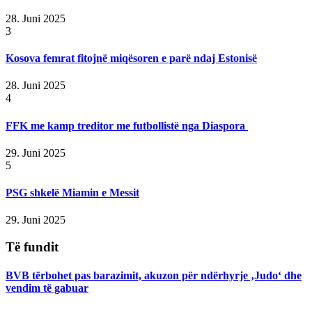
28. Juni 2025
3
Kosova femrat fitojnë miqësoren e parë ndaj Estonisë
28. Juni 2025
4
FFK me kamp treditor me futbollistë nga Diaspora
29. Juni 2025
5
PSG shkelë Miamin e Messit
29. Juni 2025
Të fundit
BVB tërbohet pas barazimit, akuzon për ndërhyrje ‚Judo‘ dhe
vendim të gabuar