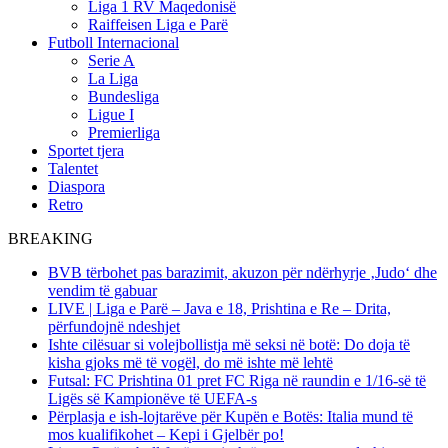
Liga 1 RV Maqedonisë
Raiffeisen Liga e Parë
Futboll Internacional
Serie A
La Liga
Bundesliga
Ligue I
Premierliga
Sportet tjera
Talentet
Diaspora
Retro
BREAKING
BVB tërbohet pas barazimit, akuzon për ndërhyrje ‚Judo‘ dhe
vendim të gabuar
LIVE | Liga e Parë – Java e 18, Prishtina e Re – Drita,
përfundojnë ndeshjet
Ishte cilësuar si volejbollistja më seksi në botë: Do doja të
kisha gjoks më të vogël, do më ishte më lehtë
Futsal: FC Prishtina 01 pret FC Riga në raundin e 1/16-së të
Ligës së Kampionëve të UEFA-s
Përplasja e ish-lojtarëve për Kupën e Botës: Italia mund të
mos kualifikohet – Kepi i Gjelbër po!