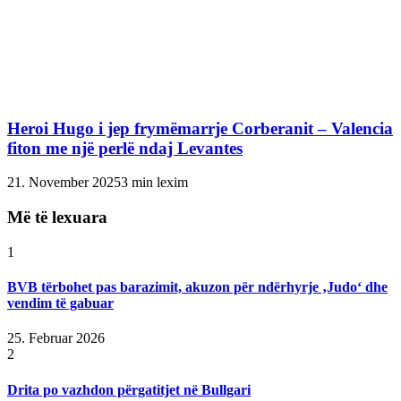
Heroi Hugo i jep frymëmarrje Corberanit – Valencia
fiton me një perlë ndaj Levantes
21. November 2025
3 min lexim
Më të lexuara
1
BVB tërbohet pas barazimit, akuzon për ndërhyrje ‚Judo‘ dhe
vendim të gabuar
25. Februar 2026
2
Drita po vazhdon përgatitjet në Bullgari