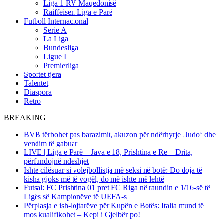
Liga 1 RV Maqedonisë
Raiffeisen Liga e Parë
Futboll Internacional
Serie A
La Liga
Bundesliga
Ligue I
Premierliga
Sportet tjera
Talentet
Diaspora
Retro
BREAKING
BVB tërbohet pas barazimit, akuzon për ndërhyrje ‚Judo‘ dhe
vendim të gabuar
LIVE | Liga e Parë – Java e 18, Prishtina e Re – Drita,
përfundojnë ndeshjet
Ishte cilësuar si volejbollistja më seksi në botë: Do doja të
kisha gjoks më të vogël, do më ishte më lehtë
Futsal: FC Prishtina 01 pret FC Riga në raundin e 1/16-së të
Ligës së Kampionëve të UEFA-s
Përplasja e ish-lojtarëve për Kupën e Botës: Italia mund të
mos kualifikohet – Kepi i Gjelbër po!