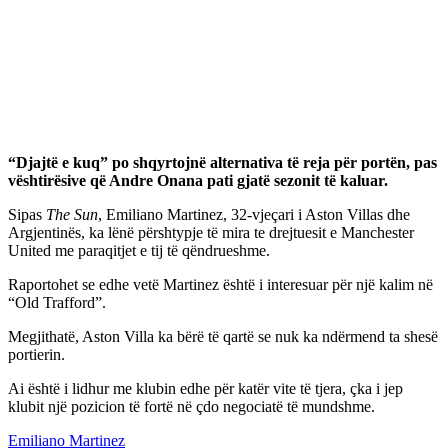
“Djajtë e kuq” po shqyrtojnë alternativa të reja për portën, pas
vështirësive që Andre Onana pati gjatë sezonit të kaluar.
Sipas
The Sun
, Emiliano Martinez, 32-vjeçari i Aston Villas dhe
Argjentinës, ka lënë përshtypje të mira te drejtuesit e Manchester
United me paraqitjet e tij të qëndrueshme.
Raportohet se edhe vetë Martinez është i interesuar për një kalim në
“Old Trafford”.
Megjithatë, Aston Villa ka bërë të qartë se nuk ka ndërmend ta shesë
portierin.
Ai është i lidhur me klubin edhe për katër vite të tjera, çka i jep
klubit një pozicion të fortë në çdo negociatë të mundshme.
Emiliano Martinez