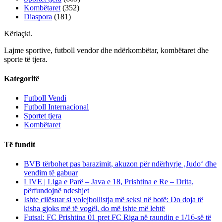
Kombëtaret
(352)
Diaspora
(181)
Kërlaçki
.
Lajme sportive, futboll vendor dhe ndërkombëtar, kombëtaret dhe
sporte të tjera.
Kategoritë
Futboll Vendi
Futboll Internacional
Sportet tjera
Kombëtaret
Të fundit
BVB tërbohet pas barazimit, akuzon për ndërhyrje ‚Judo‘ dhe
vendim të gabuar
LIVE | Liga e Parë – Java e 18, Prishtina e Re – Drita,
përfundojnë ndeshjet
Ishte cilësuar si volejbollistja më seksi në botë: Do doja të
kisha gjoks më të vogël, do më ishte më lehtë
Futsal: FC Prishtina 01 pret FC Riga në raundin e 1/16-së të