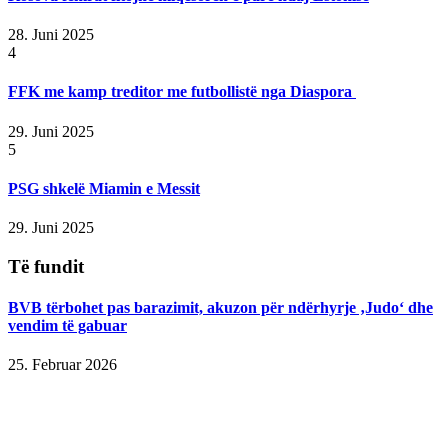
28. Juni 2025
4
FFK me kamp treditor me futbollistë nga Diaspora
29. Juni 2025
5
PSG shkelë Miamin e Messit
29. Juni 2025
Të fundit
BVB tërbohet pas barazimit, akuzon për ndërhyrje ‚Judo‘ dhe
vendim të gabuar
25. Februar 2026