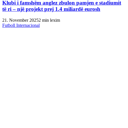
Klubi i famshëm anglez zbulon pamjen e stadiumit
të ri – një projekt prej 1.4 miliardë eurosh
21. November 2025
2 min lexim
Futboll Internacional