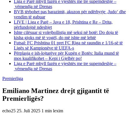
Liga e Parë mbyll fazën e vjeshtës me tre superndeshje –
vëmendja në Drenas
BVB tërbohet pas barazimit, akuzon për ndërhyrje ‚Judo‘ dhe
vendim të gabuar
LIVE | Liga e Parë – Java e 18, Prishtina e Re – Drita,
përfundojnë ndeshjet
Ishte cilësuar si volejbollistja më seksi në botë: Do doja të
kisha gjoks më të vogël, do më ishte më lehtë
Futsal: FC Prishtina 01 pret FC Riga në raundin e 1/16-së të
Ligës së Kampionëve të UEFA-s
Përplasja e ish-lojtarëve për Kupën e Botës: Italia mund të
mos kualifikohet – Kepi i Gjelbër po!
Liga e Parë mbyll fazën e vjeshtës me tre superndeshje –
vëmendja në Drenas
Premierliga
Emiliano Martinez drejt gjigantit të
Premierligës?
echo25
25. Juli 2025
1 min lexim