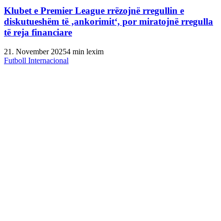
Klubet e Premier League rrëzojnë rregullin e
diskutueshëm të ‚ankorimit‘, por miratojnë rregulla
të reja financiare
21. November 2025
4 min lexim
Futboll Internacional