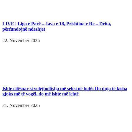
LIVE | Liga e Parë – Java e 18, Prishtina e Re – Drita,
përfundojnë ndeshjet
22. November 2025
Ishte cilësuar si volejbollistja më seksi në botë: Do doja të kisha
gjoks më të vogël, do më ishte më lehtë
21. November 2025