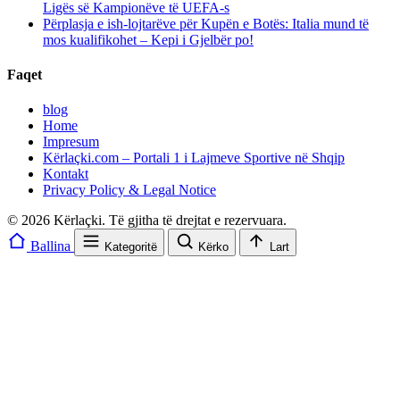
Ligës së Kampionëve të UEFA-s
Përplasja e ish-lojtarëve për Kupën e Botës: Italia mund të
mos kualifikohet – Kepi i Gjelbër po!
Faqet
blog
Home
Impresum
Kërlaçki.com – Portali 1 i Lajmeve Sportive në Shqip
Kontakt
Privacy Policy & Legal Notice
© 2026 Kërlaçki. Të gjitha të drejtat e rezervuara.
Ballina
Kategoritë
Kërko
Lart