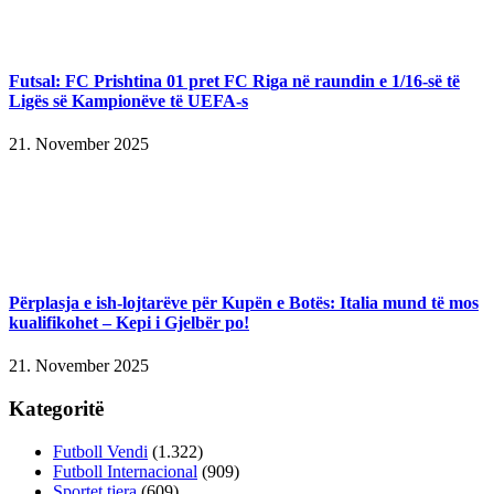
Futsal: FC Prishtina 01 pret FC Riga në raundin e 1/16-së të
Ligës së Kampionëve të UEFA-s
21. November 2025
Përplasja e ish-lojtarëve për Kupën e Botës: Italia mund të mos
kualifikohet – Kepi i Gjelbër po!
21. November 2025
Kategoritë
Futboll Vendi
(1.322)
Futboll Internacional
(909)
Sportet tjera
(609)