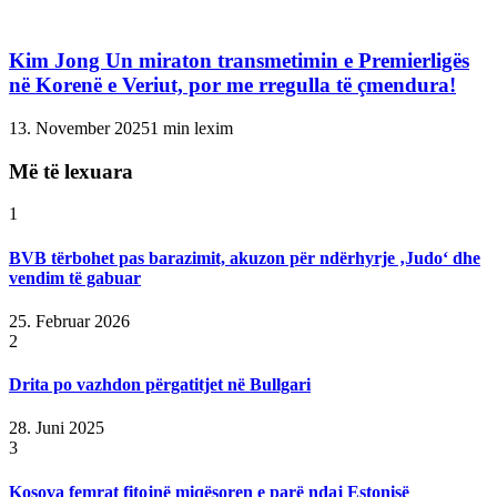
Kim Jong Un miraton transmetimin e Premierligës
në Korenë e Veriut, por me rregulla të çmendura!
13. November 2025
1 min lexim
Më të lexuara
1
BVB tërbohet pas barazimit, akuzon për ndërhyrje ‚Judo‘ dhe
vendim të gabuar
25. Februar 2026
2
Drita po vazhdon përgatitjet në Bullgari
28. Juni 2025
3
Kosova femrat fitojnë miqësoren e parë ndaj Estonisë