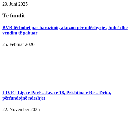
29. Juni 2025
Të fundit
BVB tërbohet pas barazimit, akuzon për ndërhyrje ‚Judo‘ dhe
vendim të gabuar
25. Februar 2026
LIVE | Liga e Parë – Java e 18, Prishtina e Re – Drita,
përfundojnë ndeshjet
22. November 2025