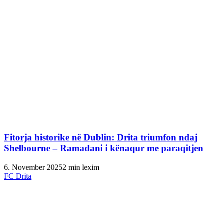
Fitorja historike në Dublin: Drita triumfon ndaj
Shelbourne – Ramadani i kënaqur me paraqitjen
6. November 2025
2 min lexim
FC Drita