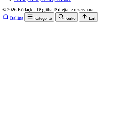
© 2026 Kërlaçki. Të gjitha të drejtat e rezervuara.
Ballina
Kategoritë
Kërko
Lart