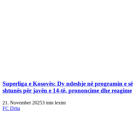
Superliga e Kosovës: Dy ndeshje në programin e së
shtunës për javën e 14-të, prononcime dhe reagime
21. November 2025
3 min lexim
FC Drita