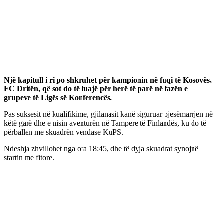
Një kapitull i ri po shkruhet për kampionin në fuqi të Kosovës,
FC Dritën, që sot do të luajë për herë të parë në fazën e
grupeve të Ligës së Konferencës.
Pas suksesit në kualifikime, gjilanasit kanë siguruar pjesëmarrjen në
këtë garë dhe e nisin aventurën në Tampere të Finlandës, ku do të
përballen me skuadrën vendase KuPS.
Ndeshja zhvillohet nga ora 18:45, dhe të dyja skuadrat synojnë
startin me fitore.