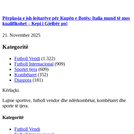
Përplasja e ish-lojtarëve për Kupën e Botës: Italia mund të mos
kualifikohet – Kepi i Gjelbër po!
21. November 2025
Kategoritë
Futboll Vendi
(1.322)
Futboll Internacional
(909)
Sportet tjera
(609)
Kombëtaret
(352)
Diaspora
(181)
Kërlaçki
.
Lajme sportive, futboll vendor dhe ndërkombëtar, kombëtaret dhe
sporte të tjera.
Kategoritë
Futboll Vendi