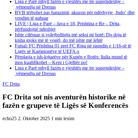
Liga e Parë mbyll fazën e vjeshtës me tre superndeshje –
vëmendja në Drenas
BVB tërbohet pas barazimit, akuzon për ndërhyrje ‚Judo‘ dhe
vendim të gabuar
LIVE | Liga e Parë – Java e 18, Prishtina e Re – Drita,
përfundojnë ndeshjet
Ishte cilësuar si volejbollistja më seksi në botë: Do doja të
kisha gjoks më të vogël, do më ishte më lehtë
Futsal: FC Prishtina 01 pret FC Riga në raundin e 1/16-së të
Ligës së Kampionëve të UEFA-s
Përplasja e ish-lojtarëve për Kupën e Botës: Italia mund të
mos kualifikohet – Kepi i Gjelbër po!
Liga e Parë mbyll fazën e vjeshtës me tre superndeshje –
vëmendja në Drenas
FC Drita
FC Drita sot nis aventurën historike në
fazën e grupeve të Ligës së Konferencës
echo25
2. Oktober 2025
1 min lexim