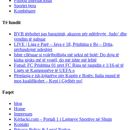
Futboll Internacional
Sportet tjera
Kombëtaret
Të fundit
BVB tërbohet pas barazimit, akuzon për ndërhyrje ‚Judo‘ dhe
vendim të gabuar
LIVE | Liga e Parë – Java e 18, Prishtina e Re – Drita,
përfundojnë ndeshjet
Ishte cilësuar si volejbollistja më seksi në botë: Do doja të
kisha gjoks më të vogël, do më ishte më lehtë
Futsal: FC Prishtina 01 pret FC Riga në raundin e 1/16-së të
Ligës së Kampionëve të UEFA-s
Përplasja e ish-lojtarëve për Kupën e Botës: Italia mund të
mos kualifikohet – Kepi i Gjelbër po!
Faqet
blog
Home
Impresum
Kërlaçki.com – Portali 1 i Lajmeve Sportive në Shqip
Kontakt
Privacy Policy & Legal Notice