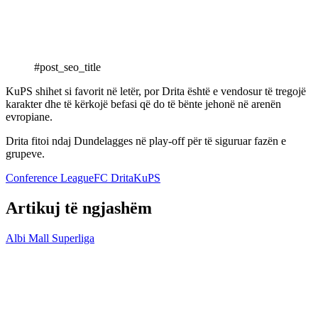
#post_seo_title
KuPS shihet si favorit në letër, por Drita është e vendosur të tregojë
karakter dhe të kërkojë befasi që do të bënte jehonë në arenën
evropiane.
Drita fitoi ndaj Dundelagges në play-off për të siguruar fazën e
grupeve.
Conference League
FC Drita
KuPS
Artikuj të ngjashëm
Albi Mall Superliga