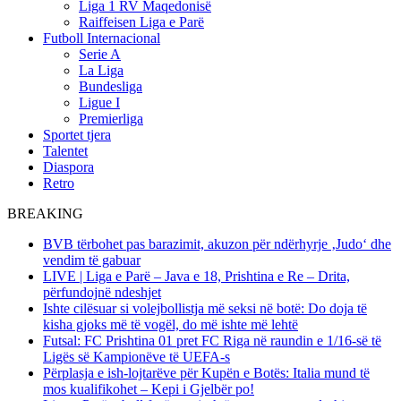
Liga 1 RV Maqedonisë
Raiffeisen Liga e Parë
Futboll Internacional
Serie A
La Liga
Bundesliga
Ligue I
Premierliga
Sportet tjera
Talentet
Diaspora
Retro
BREAKING
BVB tërbohet pas barazimit, akuzon për ndërhyrje ‚Judo‘ dhe
vendim të gabuar
LIVE | Liga e Parë – Java e 18, Prishtina e Re – Drita,
përfundojnë ndeshjet
Ishte cilësuar si volejbollistja më seksi në botë: Do doja të
kisha gjoks më të vogël, do më ishte më lehtë
Futsal: FC Prishtina 01 pret FC Riga në raundin e 1/16-së të
Ligës së Kampionëve të UEFA-s
Përplasja e ish-lojtarëve për Kupën e Botës: Italia mund të
mos kualifikohet – Kepi i Gjelbër po!