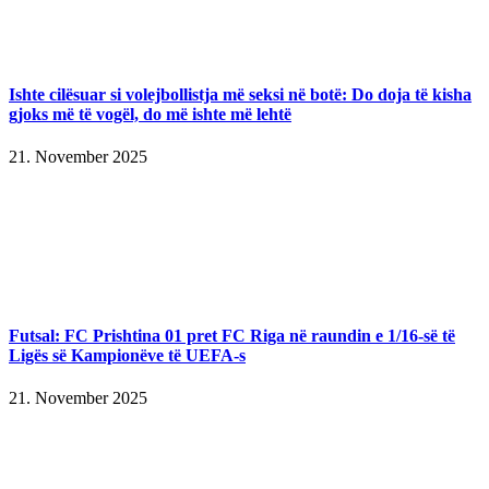
Ishte cilësuar si volejbollistja më seksi në botë: Do doja të kisha
gjoks më të vogël, do më ishte më lehtë
21. November 2025
Futsal: FC Prishtina 01 pret FC Riga në raundin e 1/16-së të
Ligës së Kampionëve të UEFA-s
21. November 2025