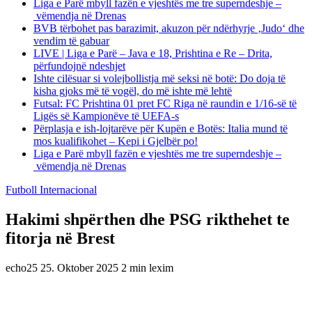
Liga e Parë mbyll fazën e vjeshtës me tre superndeshje –
vëmendja në Drenas
BVB tërbohet pas barazimit, akuzon për ndërhyrje ‚Judo‘ dhe
vendim të gabuar
LIVE | Liga e Parë – Java e 18, Prishtina e Re – Drita,
përfundojnë ndeshjet
Ishte cilësuar si volejbollistja më seksi në botë: Do doja të
kisha gjoks më të vogël, do më ishte më lehtë
Futsal: FC Prishtina 01 pret FC Riga në raundin e 1/16-së të
Ligës së Kampionëve të UEFA-s
Përplasja e ish-lojtarëve për Kupën e Botës: Italia mund të
mos kualifikohet – Kepi i Gjelbër po!
Liga e Parë mbyll fazën e vjeshtës me tre superndeshje –
vëmendja në Drenas
Futboll Internacional
Hakimi shpërthen dhe PSG rikthehet te
fitorja në Brest
echo25
25. Oktober 2025
2 min lexim