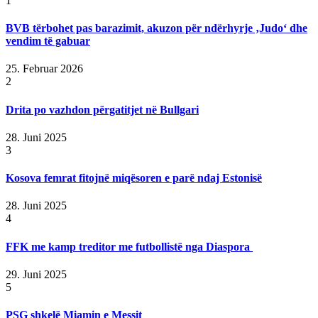
1
BVB tërbohet pas barazimit, akuzon për ndërhyrje ‚Judo‘ dhe
vendim të gabuar
25. Februar 2026
2
Drita po vazhdon përgatitjet në Bullgari
28. Juni 2025
3
Kosova femrat fitojnë miqësoren e parë ndaj Estonisë
28. Juni 2025
4
FFK me kamp treditor me futbollistë nga Diaspora
29. Juni 2025
5
PSG shkelë Miamin e Messit