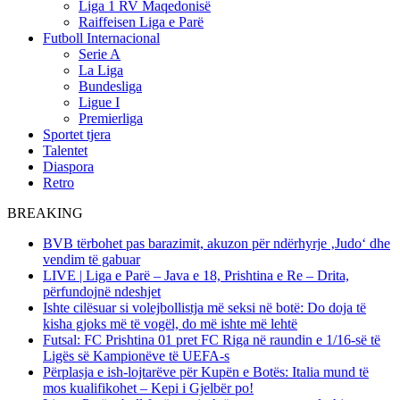
Liga 1 RV Maqedonisë
Raiffeisen Liga e Parë
Futboll Internacional
Serie A
La Liga
Bundesliga
Ligue I
Premierliga
Sportet tjera
Talentet
Diaspora
Retro
BREAKING
BVB tërbohet pas barazimit, akuzon për ndërhyrje ‚Judo‘ dhe
vendim të gabuar
LIVE | Liga e Parë – Java e 18, Prishtina e Re – Drita,
përfundojnë ndeshjet
Ishte cilësuar si volejbollistja më seksi në botë: Do doja të
kisha gjoks më të vogël, do më ishte më lehtë
Futsal: FC Prishtina 01 pret FC Riga në raundin e 1/16-së të
Ligës së Kampionëve të UEFA-s
Përplasja e ish-lojtarëve për Kupën e Botës: Italia mund të
mos kualifikohet – Kepi i Gjelbër po!