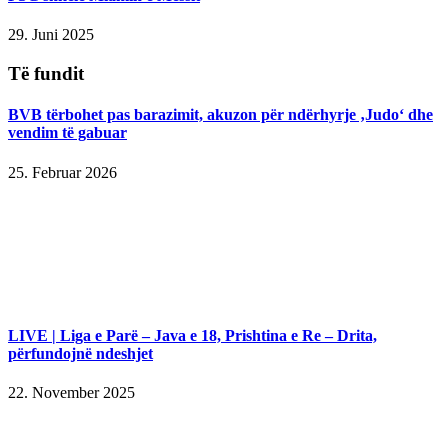
29. Juni 2025
Të fundit
BVB tërbohet pas barazimit, akuzon për ndërhyrje ‚Judo‘ dhe
vendim të gabuar
25. Februar 2026
LIVE | Liga e Parë – Java e 18, Prishtina e Re – Drita,
përfundojnë ndeshjet
22. November 2025