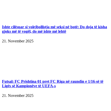
Ishte cilësuar si volejbollistja më seksi në botë: Do doja të kisha
gjoks më të vogël, do më ishte më lehtë
21. November 2025
Futsal: FC Prishtina 01 pret FC Riga në raundin e 1/16-së të
Ligës së Kampionëve të UEFA-s
21. November 2025