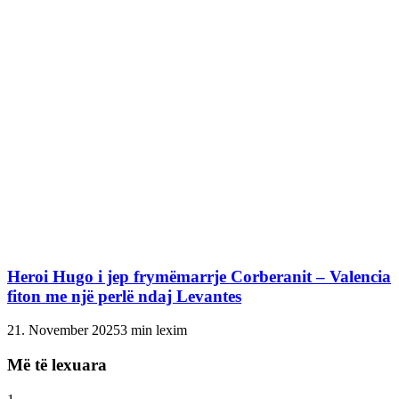
Heroi Hugo i jep frymëmarrje Corberanit – Valencia
fiton me një perlë ndaj Levantes
21. November 2025
3 min lexim
Më të lexuara