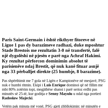
Paris Saint-Germain
i është rikthyer fitoreve në
Ligue 1 pas dy barazimeve radhazi, duke mposhtur
Stade Brestois
me rezultatin 3-0 në transfertë, falë
një dygolëshi në pjesën e parë nga
Achraf Hakimi
.
Ky rezultat përforcon dominimin absolut të
parisienëve ndaj Brestit, që nuk kanë fituar asnjë
nga 33 përballjet direkte (25 humbje, 8 barazime).
Pas shpërthimit me 7 gola në Ligën e Kampionëve në mesjavë, PSG
nuk e humbi ritmin. Ekipi i
Luis Enrique
dominoi që në fillim me
mbi 80% zotërim topi, megjithëse shansi i parë serioz erdhi pas
minutës së 25-të, kur goditja e
Senny Mayulu
u ndal nga portieri
Radosław Majecki
.
Vetëm pak minuta më vonë, PSG gjeti zhbllokimin: në minutën e