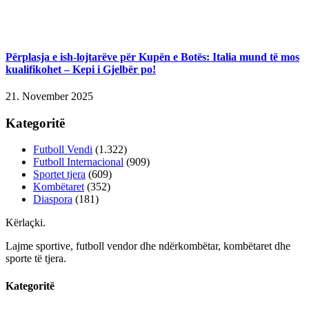
Përplasja e ish-lojtarëve për Kupën e Botës: Italia mund të mos
kualifikohet – Kepi i Gjelbër po!
21. November 2025
Kategoritë
Futboll Vendi
(1.322)
Futboll Internacional
(909)
Sportet tjera
(609)
Kombëtaret
(352)
Diaspora
(181)
Kërlaçki
.
Lajme sportive, futboll vendor dhe ndërkombëtar, kombëtaret dhe
sporte të tjera.
Kategoritë