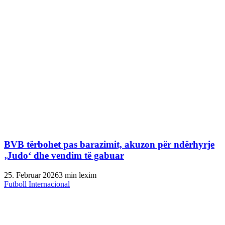
BVB tërbohet pas barazimit, akuzon për ndërhyrje
‚Judo‘ dhe vendim të gabuar
25. Februar 2026
3 min lexim
Futboll Internacional