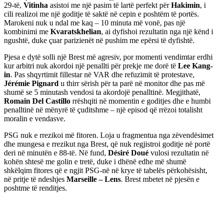
29-të,
Vitinha
asistoi me një pasim të lartë perfekt për
Hakimin
, i
cili realizoi me një goditje të saktë në cepin e poshtëm të portës.
Marokeni nuk u ndal me kaq – 10 minuta më vonë, pas një
kombinimi me
Kvaratskhelian
, ai dyfishoi rezultatin nga një kënd i
ngushtë, duke çuar parizienët në pushim me epërsi të dyfishtë.
Pjesa e dytë solli një Brest më agresiv, por momenti vendimtar erdhi
kur arbitri nuk akordoi një penallti për prekje me dorë të
Lee Kang-
in
. Pas shqyrtimit fillestar në VAR dhe refuzimit të protestave,
Jérémie Pignard
u thirr sërish për ta parë në monitor dhe pas më
shumë se 5 minutash vendosi ta akordojë penalltinë. Megjithatë,
Romain Del Castillo
rrëshqiti në momentin e goditjes dhe e humbi
penalltinë në mënyrë të çuditshme – një episod që rrëzoi totalisht
moralin e vendasve.
PSG nuk e rrezikoi më fitoren. Loja u fragmentua nga zëvendësimet
dhe mungesa e rrezikut nga Brest, që nuk regjistroi goditje në portë
deri në minutën e 88-të. Në fund,
Désiré Doué
vulosi rezultatin në
kohën shtesë me golin e tretë, duke i dhënë edhe më shumë
shkëlqim fitores që e ngjit PSG-në në krye të tabelës përkohësisht,
në pritje të ndeshjes
Marseille – Lens
. Brest mbetet në pjesën e
poshtme të renditjes.