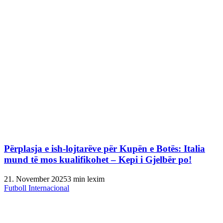
Përplasja e ish-lojtarëve për Kupën e Botës: Italia
mund të mos kualifikohet – Kepi i Gjelbër po!
21. November 2025
3 min lexim
Futboll Internacional