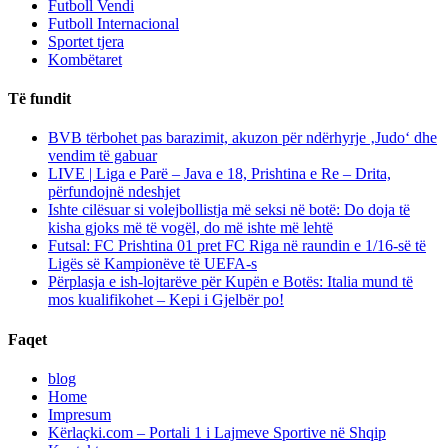
Futboll Vendi
Futboll Internacional
Sportet tjera
Kombëtaret
Të fundit
BVB tërbohet pas barazimit, akuzon për ndërhyrje ‚Judo‘ dhe
vendim të gabuar
LIVE | Liga e Parë – Java e 18, Prishtina e Re – Drita,
përfundojnë ndeshjet
Ishte cilësuar si volejbollistja më seksi në botë: Do doja të
kisha gjoks më të vogël, do më ishte më lehtë
Futsal: FC Prishtina 01 pret FC Riga në raundin e 1/16-së të
Ligës së Kampionëve të UEFA-s
Përplasja e ish-lojtarëve për Kupën e Botës: Italia mund të
mos kualifikohet – Kepi i Gjelbër po!
Faqet
blog
Home
Impresum
Kërlaçki.com – Portali 1 i Lajmeve Sportive në Shqip