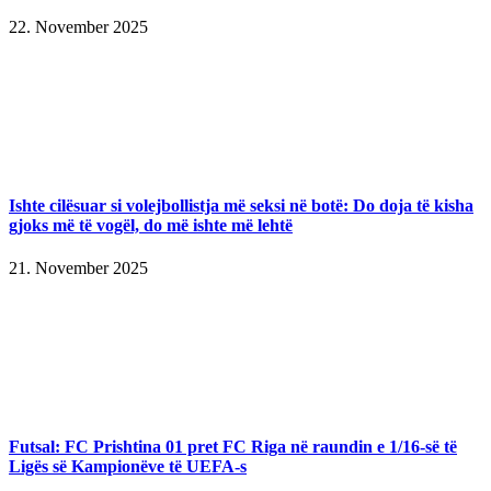
22. November 2025
Ishte cilësuar si volejbollistja më seksi në botë: Do doja të kisha
gjoks më të vogël, do më ishte më lehtë
21. November 2025
Futsal: FC Prishtina 01 pret FC Riga në raundin e 1/16-së të
Ligës së Kampionëve të UEFA-s