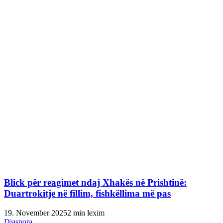
Blick për reagimet ndaj Xhakës në Prishtinë:
Duartrokitje në fillim, fishkëllima më pas
19. November 2025
2 min lexim
Diaspora