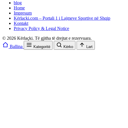
blog
Home
Impresum
Kërlaçki.com – Portali 1 i Lajmeve Sportive në Shqip
Kontakt
Privacy Policy & Legal Notice
© 2026 Kërlaçki. Të gjitha të drejtat e rezervuara.
Ballina
Kategoritë
Kërko
Lart