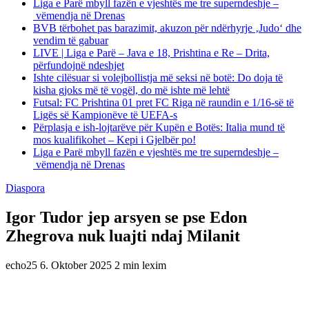
Liga e Parë mbyll fazën e vjeshtës me tre superndeshje –
vëmendja në Drenas
BVB tërbohet pas barazimit, akuzon për ndërhyrje ‚Judo‘ dhe
vendim të gabuar
LIVE | Liga e Parë – Java e 18, Prishtina e Re – Drita,
përfundojnë ndeshjet
Ishte cilësuar si volejbollistja më seksi në botë: Do doja të
kisha gjoks më të vogël, do më ishte më lehtë
Futsal: FC Prishtina 01 pret FC Riga në raundin e 1/16-së të
Ligës së Kampionëve të UEFA-s
Përplasja e ish-lojtarëve për Kupën e Botës: Italia mund të
mos kualifikohet – Kepi i Gjelbër po!
Liga e Parë mbyll fazën e vjeshtës me tre superndeshje –
vëmendja në Drenas
Diaspora
Igor Tudor jep arsyen se pse Edon
Zhegrova nuk luajti ndaj Milanit
echo25
6. Oktober 2025
2 min lexim