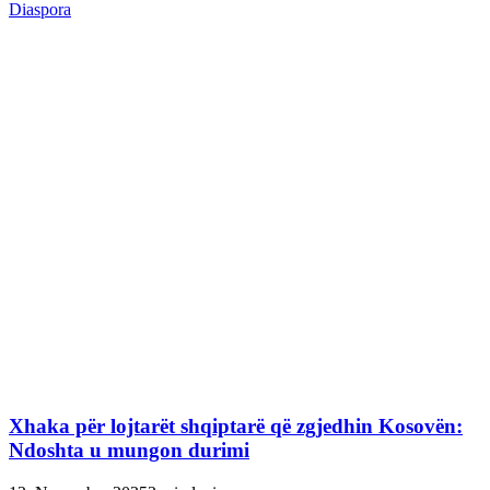
Diaspora
Xhaka për lojtarët shqiptarë që zgjedhin Kosovën:
Ndoshta u mungon durimi