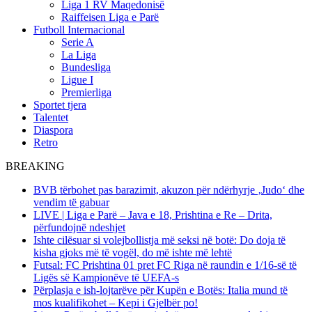
Liga 1 RV Maqedonisë
Raiffeisen Liga e Parë
Futboll Internacional
Serie A
La Liga
Bundesliga
Ligue I
Premierliga
Sportet tjera
Talentet
Diaspora
Retro
BREAKING
BVB tërbohet pas barazimit, akuzon për ndërhyrje ‚Judo‘ dhe
vendim të gabuar
LIVE | Liga e Parë – Java e 18, Prishtina e Re – Drita,
përfundojnë ndeshjet
Ishte cilësuar si volejbollistja më seksi në botë: Do doja të
kisha gjoks më të vogël, do më ishte më lehtë
Futsal: FC Prishtina 01 pret FC Riga në raundin e 1/16-së të
Ligës së Kampionëve të UEFA-s
Përplasja e ish-lojtarëve për Kupën e Botës: Italia mund të
mos kualifikohet – Kepi i Gjelbër po!