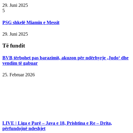
29. Juni 2025
5
PSG shkelë Miamin e Messit
29. Juni 2025
Të fundit
BVB tërbohet pas barazimit, akuzon për ndërhyrje ‚Judo‘ dhe
vendim të gabuar
25. Februar 2026
LIVE | Liga e Parë – Java e 18, Prishtina e Re – Drita,
përfundojnë ndeshjet