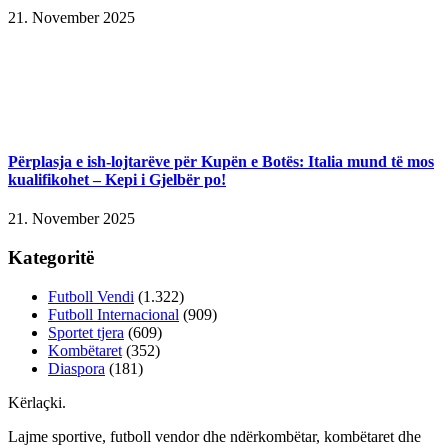
21. November 2025
Përplasja e ish-lojtarëve për Kupën e Botës: Italia mund të mos
kualifikohet – Kepi i Gjelbër po!
21. November 2025
Kategoritë
Futboll Vendi
(1.322)
Futboll Internacional
(909)
Sportet tjera
(609)
Kombëtaret
(352)
Diaspora
(181)
Kërlaçki
.
Lajme sportive, futboll vendor dhe ndërkombëtar, kombëtaret dhe