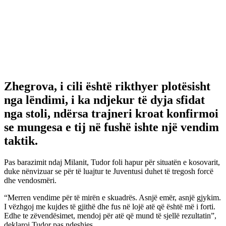
Zhegrova, i cili është rikthyer plotësisht
nga lëndimi, i ka ndjekur të dyja sfidat
nga stoli, ndërsa trajneri kroat konfirmoi
se mungesa e tij në fushë ishte një vendim
taktik.
Pas barazimit ndaj Milanit, Tudor foli hapur për situatën e kosovarit,
duke nënvizuar se për të luajtur te Juventusi duhet të tregosh forcë
dhe vendosmëri.
“Merren vendime për të mirën e skuadrës. Asnjë emër, asnjë gjykim.
I vëzhgoj me kujdes të gjithë dhe fus në lojë atë që është më i forti.
Edhe te zëvendësimet, mendoj për atë që mund të sjellë rezultatin”,
deklaroi Tudor pas ndeshjes.