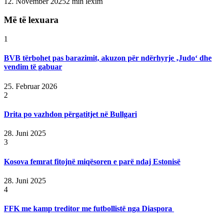
12. November 2025
2 min lexim
Më të lexuara
1
BVB tërbohet pas barazimit, akuzon për ndërhyrje ‚Judo‘ dhe
vendim të gabuar
25. Februar 2026
2
Drita po vazhdon përgatitjet në Bullgari
28. Juni 2025
3
Kosova femrat fitojnë miqësoren e parë ndaj Estonisë
28. Juni 2025
4
FFK me kamp treditor me futbollistë nga Diaspora