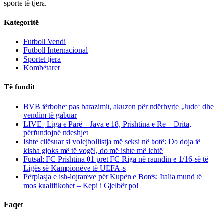
sporte të tjera.
Kategoritë
Futboll Vendi
Futboll Internacional
Sportet tjera
Kombëtaret
Të fundit
BVB tërbohet pas barazimit, akuzon për ndërhyrje ‚Judo‘ dhe
vendim të gabuar
LIVE | Liga e Parë – Java e 18, Prishtina e Re – Drita,
përfundojnë ndeshjet
Ishte cilësuar si volejbollistja më seksi në botë: Do doja të
kisha gjoks më të vogël, do më ishte më lehtë
Futsal: FC Prishtina 01 pret FC Riga në raundin e 1/16-së të
Ligës së Kampionëve të UEFA-s
Përplasja e ish-lojtarëve për Kupën e Botës: Italia mund të
mos kualifikohet – Kepi i Gjelbër po!
Faqet