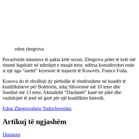
edon zhegrova
Pavarësisht minutave të pakta këtë sezon, Zhegrova pritet të ketë më
shumë hapësirë në ndeshjet e muajit tetor, ndërsa konsiderohet ende
si një nga “asetet” kryesore të trajnerit të Kosovës, Franco Foda.
Kosova do të zhvillojë dy përballje të rëndësishme në kuadër të
kualifikimeve për Botërorin, ndaj Sllovenisë më 10 tetor dhe
Suedisë më 13 tetor. Aktualisht “Dardanët” kanë tre pikë dhe
vazhdojnë të jenë në garë për një kualifikim historik.
Edon Zhegrova
Igor Tudor
Juventus
Artikuj të ngjashëm
Diaspora