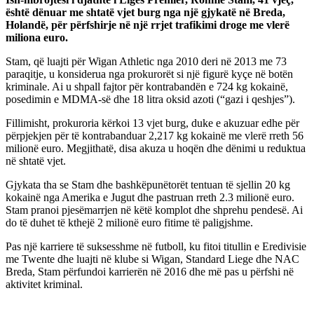
është dënuar me shtatë vjet burg nga një gjykatë në Breda,
Holandë, për përfshirje në një rrjet trafikimi droge me vlerë
miliona euro.
Stam, që luajti për Wigan Athletic nga 2010 deri në 2013 me 73
paraqitje, u konsiderua nga prokurorët si një figurë kyçe në botën
kriminale. Ai u shpall fajtor për kontrabandën e 724 kg kokainë,
posedimin e MDMA-së dhe 18 litra oksid azoti (“gazi i qeshjes”).
Fillimisht, prokuroria kërkoi 13 vjet burg, duke e akuzuar edhe për
përpjekjen për të kontrabanduar 2,217 kg kokainë me vlerë rreth 56
milionë euro. Megjithatë, disa akuza u hoqën dhe dënimi u reduktua
në shtatë vjet.
Gjykata tha se Stam dhe bashkëpunëtorët tentuan të sjellin 20 kg
kokainë nga Amerika e Jugut dhe pastruan rreth 2.3 milionë euro.
Stam pranoi pjesëmarrjen në këtë komplot dhe shprehu pendesë. Ai
do të duhet të kthejë 2 milionë euro fitime të paligjshme.
Pas një karriere të suksesshme në futboll, ku fitoi titullin e Eredivisie
me Twente dhe luajti në klube si Wigan, Standard Liege dhe NAC
Breda, Stam përfundoi karrierën në 2016 dhe më pas u përfshi në
aktivitet kriminal.