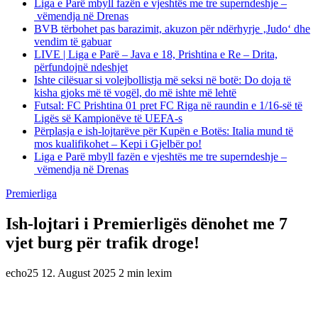
Liga e Parë mbyll fazën e vjeshtës me tre superndeshje –
vëmendja në Drenas
BVB tërbohet pas barazimit, akuzon për ndërhyrje ‚Judo‘ dhe
vendim të gabuar
LIVE | Liga e Parë – Java e 18, Prishtina e Re – Drita,
përfundojnë ndeshjet
Ishte cilësuar si volejbollistja më seksi në botë: Do doja të
kisha gjoks më të vogël, do më ishte më lehtë
Futsal: FC Prishtina 01 pret FC Riga në raundin e 1/16-së të
Ligës së Kampionëve të UEFA-s
Përplasja e ish-lojtarëve për Kupën e Botës: Italia mund të
mos kualifikohet – Kepi i Gjelbër po!
Liga e Parë mbyll fazën e vjeshtës me tre superndeshje –
vëmendja në Drenas
Premierliga
Ish-lojtari i Premierligës dënohet me 7
vjet burg për trafik droge!
echo25
12. August 2025
2 min lexim