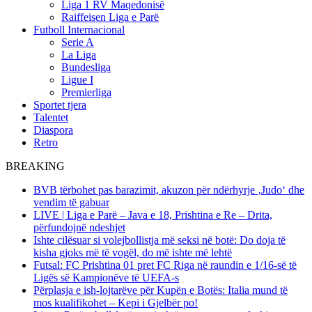
Liga 1 RV Maqedonisë
Raiffeisen Liga e Parë
Futboll Internacional
Serie A
La Liga
Bundesliga
Ligue I
Premierliga
Sportet tjera
Talentet
Diaspora
Retro
BREAKING
BVB tërbohet pas barazimit, akuzon për ndërhyrje ‚Judo‘ dhe
vendim të gabuar
LIVE | Liga e Parë – Java e 18, Prishtina e Re – Drita,
përfundojnë ndeshjet
Ishte cilësuar si volejbollistja më seksi në botë: Do doja të
kisha gjoks më të vogël, do më ishte më lehtë
Futsal: FC Prishtina 01 pret FC Riga në raundin e 1/16-së të
Ligës së Kampionëve të UEFA-s
Përplasja e ish-lojtarëve për Kupën e Botës: Italia mund të
mos kualifikohet – Kepi i Gjelbër po!