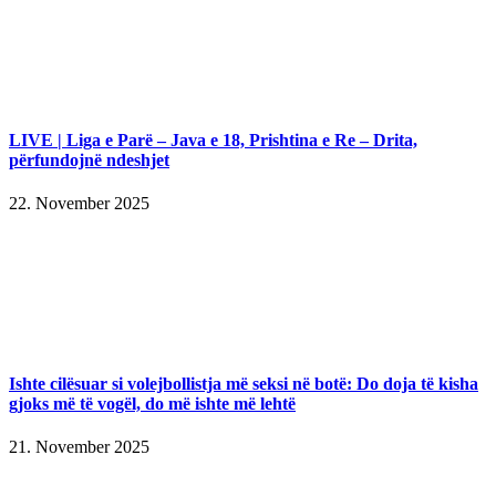
LIVE | Liga e Parë – Java e 18, Prishtina e Re – Drita,
përfundojnë ndeshjet
22. November 2025
Ishte cilësuar si volejbollistja më seksi në botë: Do doja të kisha
gjoks më të vogël, do më ishte më lehtë
21. November 2025