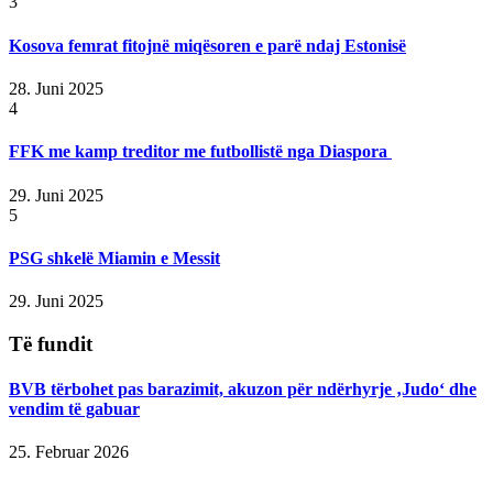
3
Kosova femrat fitojnë miqësoren e parë ndaj Estonisë
28. Juni 2025
4
FFK me kamp treditor me futbollistë nga Diaspora
29. Juni 2025
5
PSG shkelë Miamin e Messit
29. Juni 2025
Të fundit
BVB tërbohet pas barazimit, akuzon për ndërhyrje ‚Judo‘ dhe
vendim të gabuar
25. Februar 2026