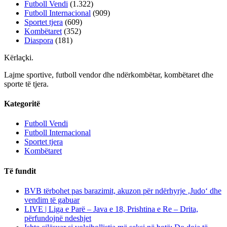
Futboll Vendi
(1.322)
Futboll Internacional
(909)
Sportet tjera
(609)
Kombëtaret
(352)
Diaspora
(181)
Kërlaçki
.
Lajme sportive, futboll vendor dhe ndërkombëtar, kombëtaret dhe
sporte të tjera.
Kategoritë
Futboll Vendi
Futboll Internacional
Sportet tjera
Kombëtaret
Të fundit
BVB tërbohet pas barazimit, akuzon për ndërhyrje ‚Judo‘ dhe
vendim të gabuar
LIVE | Liga e Parë – Java e 18, Prishtina e Re – Drita,
përfundojnë ndeshjet