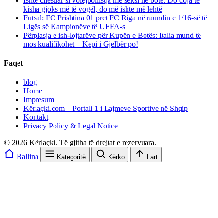
Ishte cilësuar si volejbollistja më seksi në botë: Do doja të
kisha gjoks më të vogël, do më ishte më lehtë
Futsal: FC Prishtina 01 pret FC Riga në raundin e 1/16-së të
Ligës së Kampionëve të UEFA-s
Përplasja e ish-lojtarëve për Kupën e Botës: Italia mund të
mos kualifikohet – Kepi i Gjelbër po!
Faqet
blog
Home
Impresum
Kërlaçki.com – Portali 1 i Lajmeve Sportive në Shqip
Kontakt
Privacy Policy & Legal Notice
© 2026 Kërlaçki. Të gjitha të drejtat e rezervuara.
Ballina
Kategoritë
Kërko
Lart