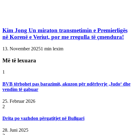
Kim Jong Un miraton transmetimin e Premierligës
në Korenë e Veriut, por me rregulla të çmendura!
13. November 2025
1 min lexim
Më të lexuara
1
BVB tërbohet pas barazimit, akuzon për ndërhyrje ‚Judo‘ dhe
vendim të gabuar
25. Februar 2026
2
Drita po vazhdon përgatitjet në Bullgari
28. Juni 2025