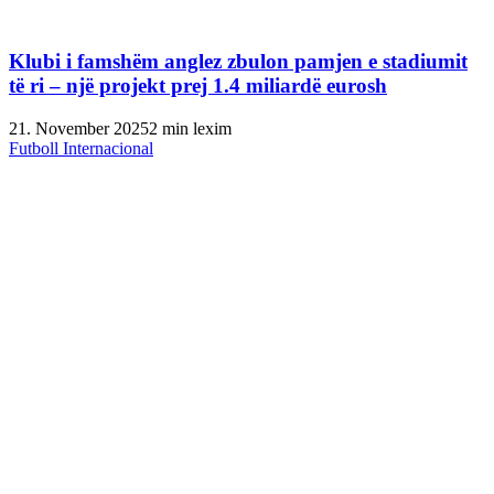
Klubi i famshëm anglez zbulon pamjen e stadiumit
të ri – një projekt prej 1.4 miliardë eurosh
21. November 2025
2 min lexim
Futboll Internacional