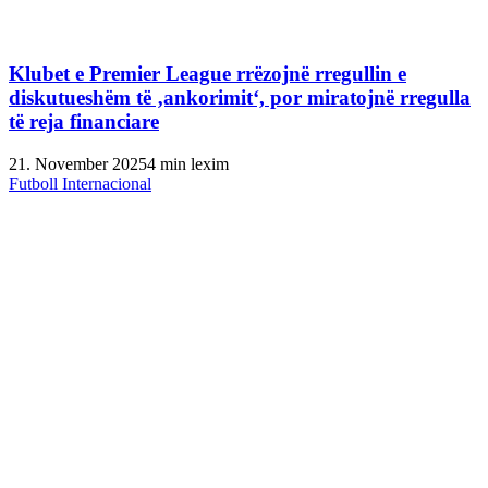
Klubet e Premier League rrëzojnë rregullin e
diskutueshëm të ‚ankorimit‘, por miratojnë rregulla
të reja financiare
21. November 2025
4 min lexim
Futboll Internacional