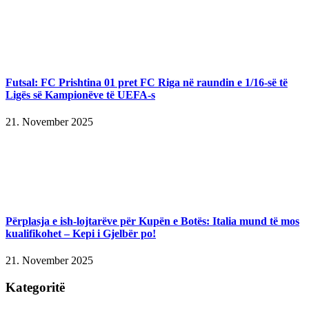
Futsal: FC Prishtina 01 pret FC Riga në raundin e 1/16-së të
Ligës së Kampionëve të UEFA-s
21. November 2025
Përplasja e ish-lojtarëve për Kupën e Botës: Italia mund të mos
kualifikohet – Kepi i Gjelbër po!
21. November 2025
Kategoritë