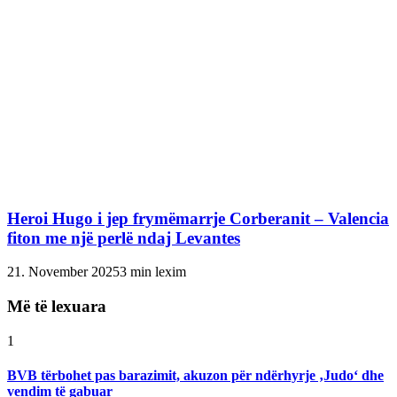
Heroi Hugo i jep frymëmarrje Corberanit – Valencia
fiton me një perlë ndaj Levantes
21. November 2025
3 min lexim
Më të lexuara
1
BVB tërbohet pas barazimit, akuzon për ndërhyrje ‚Judo‘ dhe
vendim të gabuar