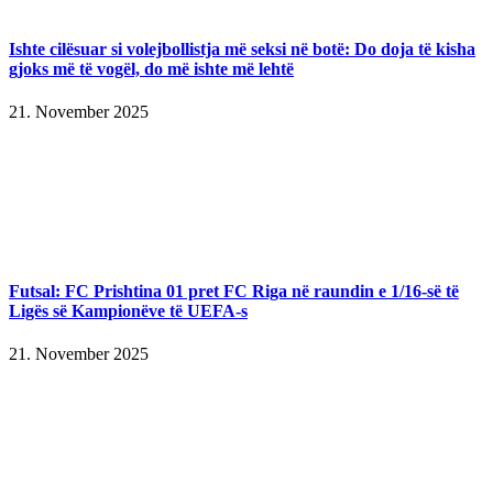
Ishte cilësuar si volejbollistja më seksi në botë: Do doja të kisha
gjoks më të vogël, do më ishte më lehtë
21. November 2025
Futsal: FC Prishtina 01 pret FC Riga në raundin e 1/16-së të
Ligës së Kampionëve të UEFA-s
21. November 2025