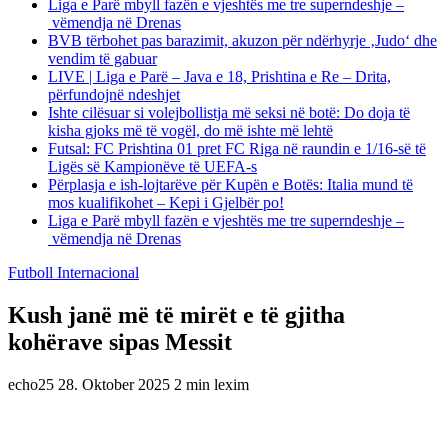
Liga e Parë mbyll fazën e vjeshtës me tre superndeshje –
vëmendja në Drenas
BVB tërbohet pas barazimit, akuzon për ndërhyrje ‚Judo‘ dhe
vendim të gabuar
LIVE | Liga e Parë – Java e 18, Prishtina e Re – Drita,
përfundojnë ndeshjet
Ishte cilësuar si volejbollistja më seksi në botë: Do doja të
kisha gjoks më të vogël, do më ishte më lehtë
Futsal: FC Prishtina 01 pret FC Riga në raundin e 1/16-së të
Ligës së Kampionëve të UEFA-s
Përplasja e ish-lojtarëve për Kupën e Botës: Italia mund të
mos kualifikohet – Kepi i Gjelbër po!
Liga e Parë mbyll fazën e vjeshtës me tre superndeshje –
vëmendja në Drenas
Futboll Internacional
Kush janë më të mirët e të gjitha
kohërave sipas Messit
echo25
28. Oktober 2025
2 min lexim