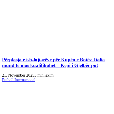
Përplasja e ish-lojtarëve për Kupën e Botës: Italia
mund të mos kualifikohet – Kepi i Gjelbër po!
21. November 2025
3 min lexim
Futboll Internacional