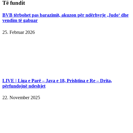
Të fundit
BVB tërbohet pas barazimit, akuzon për ndërhyrje ‚Judo‘ dhe
vendim të gabuar
25. Februar 2026
LIVE | Liga e Parë – Java e 18, Prishtina e Re – Drita,
përfundojnë ndeshjet
22. November 2025