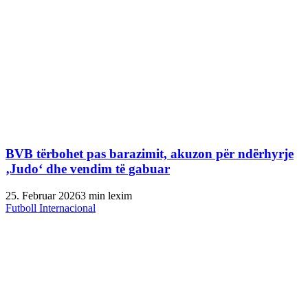
BVB tërbohet pas barazimit, akuzon për ndërhyrje
‚Judo‘ dhe vendim të gabuar
25. Februar 2026
3 min lexim
Futboll Internacional