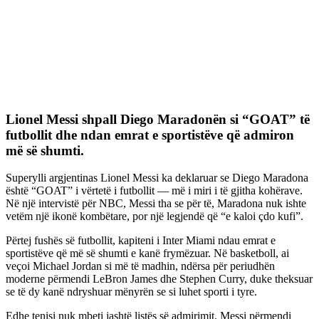
Lionel Messi shpall Diego Maradonën si “GOAT” të
futbollit dhe ndan emrat e sportistëve që admiron
më së shumti.
Superylli argjentinas Lionel Messi ka deklaruar se Diego Maradona
është “GOAT” i vërtetë i futbollit — më i miri i të gjitha kohërave.
Në një intervistë për NBC, Messi tha se për të, Maradona nuk ishte
vetëm një ikonë kombëtare, por një legjendë që “e kaloi çdo kufi”.
Përtej fushës së futbollit, kapiteni i Inter Miami ndau emrat e
sportistëve që më së shumti e kanë frymëzuar. Në basketboll, ai
veçoi Michael Jordan si më të madhin, ndërsa për periudhën
moderne përmendi LeBron James dhe Stephen Curry, duke theksuar
se të dy kanë ndryshuar mënyrën se si luhet sporti i tyre.
Edhe tenisi nuk mbeti jashtë listës së admirimit. Messi përmendi