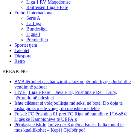
Liga 1 RV Maqedonisë
Raiffeisen Liga e Parë
Futboll Internacional
Serie A
La Liga
Bundesliga
Ligue I
Premierliga
Sportet tjera
Talentet
Diaspora
Retro
BREAKING
BVB tërbohet pas barazimit, akuzon për ndërhyrje ‚Judo‘ dhe
vendim të gabuar
LIVE | Liga e Parë – Java e 18, Prishtina e Re – Drita,
përfundojnë ndeshjet
Ishte cilësuar si volejbollistja më seksi në botë: Do doja të
kisha gjoks më të vogël, do më ishte më lehtë
Futsal: FC Prishtina 01 pret FC Riga në raundin e 1/16-së të
Ligës së Kampionëve të UEFA-s
Përplasja e ish-lojtarëve për Kupën e Botës: Italia mund të
mos kualifikohet – Kepi i Gjelbër po!