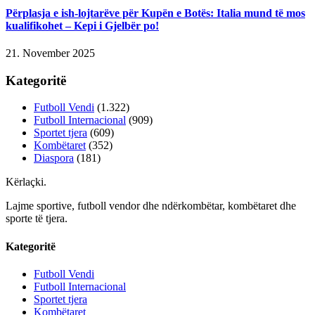
Përplasja e ish-lojtarëve për Kupën e Botës: Italia mund të mos
kualifikohet – Kepi i Gjelbër po!
21. November 2025
Kategoritë
Futboll Vendi
(1.322)
Futboll Internacional
(909)
Sportet tjera
(609)
Kombëtaret
(352)
Diaspora
(181)
Kërlaçki
.
Lajme sportive, futboll vendor dhe ndërkombëtar, kombëtaret dhe
sporte të tjera.
Kategoritë
Futboll Vendi
Futboll Internacional
Sportet tjera
Kombëtaret