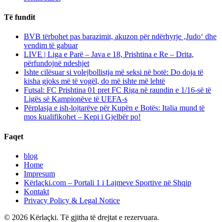
Të fundit
BVB tërbohet pas barazimit, akuzon për ndërhyrje ‚Judo‘ dhe
vendim të gabuar
LIVE | Liga e Parë – Java e 18, Prishtina e Re – Drita,
përfundojnë ndeshjet
Ishte cilësuar si volejbollistja më seksi në botë: Do doja të
kisha gjoks më të vogël, do më ishte më lehtë
Futsal: FC Prishtina 01 pret FC Riga në raundin e 1/16-së të
Ligës së Kampionëve të UEFA-s
Përplasja e ish-lojtarëve për Kupën e Botës: Italia mund të
mos kualifikohet – Kepi i Gjelbër po!
Faqet
blog
Home
Impresum
Kërlaçki.com – Portali 1 i Lajmeve Sportive në Shqip
Kontakt
Privacy Policy & Legal Notice
© 2026 Kërlaçki. Të gjitha të drejtat e rezervuara.