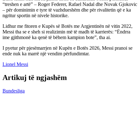
“treshen e artë” – Roger Federer, Rafael Nadal dhe Novak Gjokovic
– për dominimin e tyre të vazhdueshëm dhe për rivalitetin që e ka
ngritur sportin në nivele historike.
Lidhur me fitoren e Kupës së Botës me Argjentinën në vitin 2022,
Messi tha se e sheh si realizimin më të madh të karrierës: “Ëndrra
ime gjithmonë ka qenë të bëhem kampion bote”, tha ai.
I pyetur për pjesëmarrjen në Kupën e Botës 2026, Messi pranoi se
ende nuk ka marrë një vendim përfundimtar.
Lionel Messi
Artikuj të ngjashëm
Bundesliga