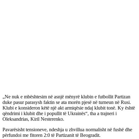
„Ne nuk e mbështesim në asnjë mënyrë klubin e futbollit Partizan
duke pasur parasysh faktin se ata morën pjesë në turneun në Rusi.
Klubi e konsideron këtë një akt armiqësie ndaj klubit tonë. Ky është
qëndrimi i klubit dhe i popullit të Ukrainës“, tha a trajneri i
Oleksandrias, Kiril Nesterenko.
Pavarësisht tensioneve, ndeshja u zhvillua normalisht në fushë dhe
përfundoi me fitoren 2:0 të Partizanit të Beogradit.