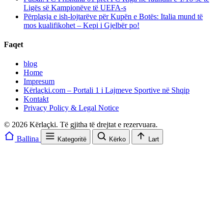
Ligës së Kampionëve të UEFA-s
Përplasja e ish-lojtarëve për Kupën e Botës: Italia mund të
mos kualifikohet – Kepi i Gjelbër po!
Faqet
blog
Home
Impresum
Kërlaçki.com – Portali 1 i Lajmeve Sportive në Shqip
Kontakt
Privacy Policy & Legal Notice
© 2026 Kërlaçki. Të gjitha të drejtat e rezervuara.
Ballina
Kategoritë
Kërko
Lart