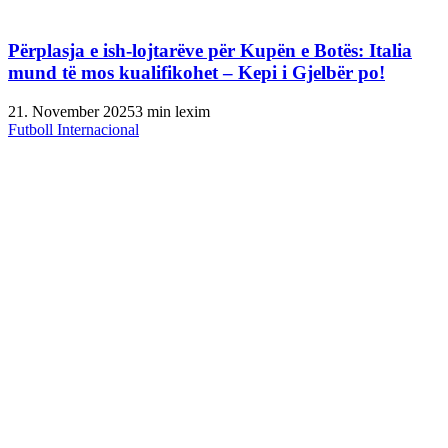
Përplasja e ish-lojtarëve për Kupën e Botës: Italia
mund të mos kualifikohet – Kepi i Gjelbër po!
21. November 2025
3 min lexim
Futboll Internacional