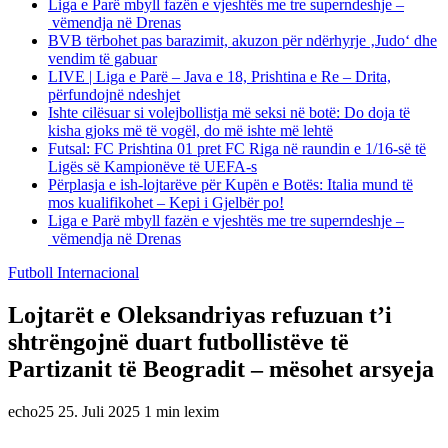
Liga e Parë mbyll fazën e vjeshtës me tre superndeshje –
vëmendja në Drenas
BVB tërbohet pas barazimit, akuzon për ndërhyrje ‚Judo‘ dhe
vendim të gabuar
LIVE | Liga e Parë – Java e 18, Prishtina e Re – Drita,
përfundojnë ndeshjet
Ishte cilësuar si volejbollistja më seksi në botë: Do doja të
kisha gjoks më të vogël, do më ishte më lehtë
Futsal: FC Prishtina 01 pret FC Riga në raundin e 1/16-së të
Ligës së Kampionëve të UEFA-s
Përplasja e ish-lojtarëve për Kupën e Botës: Italia mund të
mos kualifikohet – Kepi i Gjelbër po!
Liga e Parë mbyll fazën e vjeshtës me tre superndeshje –
vëmendja në Drenas
Futboll Internacional
Lojtarët e Oleksandriyas refuzuan t’i
shtrëngojnë duart futbollistëve të
Partizanit të Beogradit – mësohet arsyeja
echo25
25. Juli 2025
1 min lexim