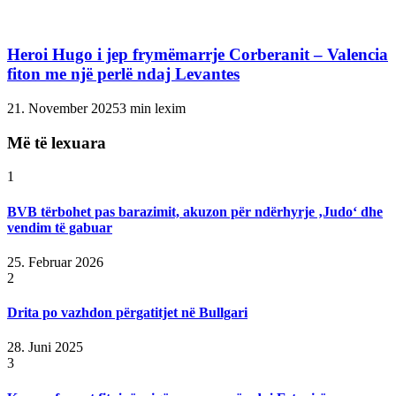
Heroi Hugo i jep frymëmarrje Corberanit – Valencia
fiton me një perlë ndaj Levantes
21. November 2025
3 min lexim
Më të lexuara
1
BVB tërbohet pas barazimit, akuzon për ndërhyrje ‚Judo‘ dhe
vendim të gabuar
25. Februar 2026
2
Drita po vazhdon përgatitjet në Bullgari
28. Juni 2025
3