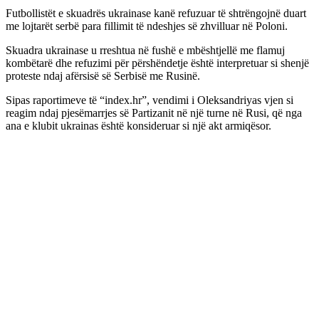
Futbollistët e skuadrës ukrainase kanë refuzuar të shtrëngojnë duart
me lojtarët serbë para fillimit të ndeshjes së zhvilluar në Poloni.
Skuadra ukrainase u rreshtua në fushë e mbështjellë me flamuj
kombëtarë dhe refuzimi për përshëndetje është interpretuar si shenjë
proteste ndaj afërsisë së Serbisë me Rusinë.
Sipas raportimeve të “index.hr”, vendimi i Oleksandriyas vjen si
reagim ndaj pjesëmarrjes së Partizanit në një turne në Rusi, që nga
ana e klubit ukrainas është konsideruar si një akt armiqësor.