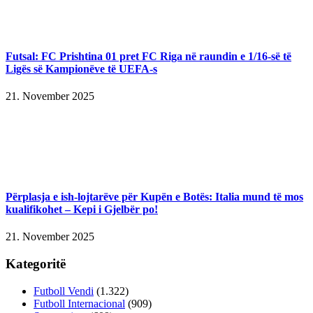
Futsal: FC Prishtina 01 pret FC Riga në raundin e 1/16-së të
Ligës së Kampionëve të UEFA-s
21. November 2025
Përplasja e ish-lojtarëve për Kupën e Botës: Italia mund të mos
kualifikohet – Kepi i Gjelbër po!
21. November 2025
Kategoritë
Futboll Vendi
(1.322)
Futboll Internacional
(909)