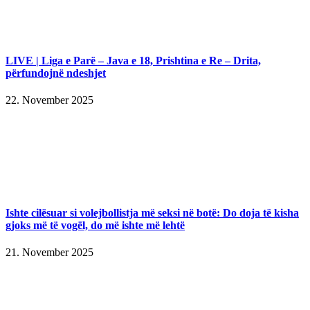
LIVE | Liga e Parë – Java e 18, Prishtina e Re – Drita,
përfundojnë ndeshjet
22. November 2025
Ishte cilësuar si volejbollistja më seksi në botë: Do doja të kisha
gjoks më të vogël, do më ishte më lehtë
21. November 2025