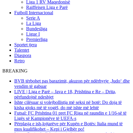
Liga 1 RV Maqedonisë
Raiffeisen Liga e Parë
Futboll Internacional
Serie A
La Liga
Bundesliga
Ligue I
Premierliga
Sportet tjera
Talentet
Diaspora
Retro
BREAKING
BVB tërbohet pas barazimit, akuzon për ndërhyrje ‚Judo‘ dhe
vendim të gabuar
LIVE | Liga e Parë – Java e 18, Prishtina e Re – Drita,
përfundojnë ndeshjet
Ishte cilësuar si volejbollistja më seksi në botë: Do doja të
kisha gjoks më të vogël, do më ishte më lehtë
Futsal: FC Prishtina 01 pret FC Riga në raundin e 1/16-së të
Ligës së Kampionëve të UEFA-s
Përplasja e ish-lojtarëve për Kupën e Botës: Italia mund të
mos kualifikohet – Kepi i Gjelbër po!