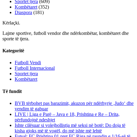
Sportet tjera
(609)
Kombëtaret
(352)
Diaspora
(181)
Kërlaçki
.
Lajme sportive, futboll vendor dhe ndërkombëtar, kombëtaret dhe
sporte të tjera.
Kategoritë
Futboll Vendi
Futboll Internacional
Sportet tjera
Kombëtaret
Të fundit
BVB tërbohet pas barazimit, akuzon për ndërhyrje ‚Judo‘ dhe
vendim të gabuar
LIVE | Liga e Parë – Java e 18, Prishtina e Re – Drita,
përfundojnë ndeshjet
Ishte cilësuar si volejbollistja më seksi në botë: Do doja të
kisha gjoks më të vogël, do më ishte më lehtë
Futsal: FC Prishtina 01 pret FC Riga në raundin e 1/16-së të