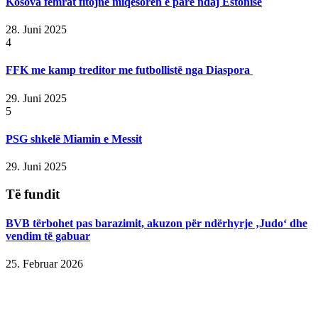
Kosova femrat fitojnë miqësoren e parë ndaj Estonisë
28. Juni 2025
4
FFK me kamp treditor me futbollistë nga Diaspora
29. Juni 2025
5
PSG shkelë Miamin e Messit
29. Juni 2025
Të fundit
BVB tërbohet pas barazimit, akuzon për ndërhyrje ‚Judo‘ dhe
vendim të gabuar
25. Februar 2026