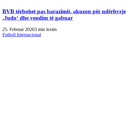
BVB tërbohet pas barazimit, akuzon për ndërhyrje
‚Judo‘ dhe vendim të gabuar
25. Februar 2026
3 min lexim
Futboll Internacional