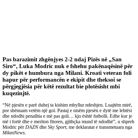
Pas barazimit zhgënjyes 2-2 ndaj Pizës në „San
Siro“, Luka Modric nuk e fshehu pakënaqësinë për
dy pikët e humbura nga Milani. Kroati veteran foli
hapur për performancën e ekipit dhe theksoi se
përgjegjësia për këtë rezultat bie plotësisht mbi
kuqezinjtë.
“Në pjesën e parë duhej ta kishim mbyllur ndeshjen. Luajtëm mirë,
por shënuam vetëm një gol. Pastaj e nisëm pjesën e dytë me lehtësi
dhe ndodhi penalltia e më pas goli… kjo është futbolli. Edhe kur je
më i fortë dhe e meriton fitoren, gjithçka mund të ndodhë”, u shpreh
Modric për
DAZN
dhe
Sky Sport
, me deklaratat e transmetuara nga
MilanNews
.