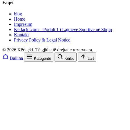
Faqet
blog
Home
Impresum
Kërlaçki.com – Portali 1 i Lajmeve Sportive në Shqip
Kontakt
Privacy Policy & Legal Notice
© 2026 Kërlaçki. Të gjitha të drejtat e rezervuara.
Ballina
Kategoritë
Kërko
Lart