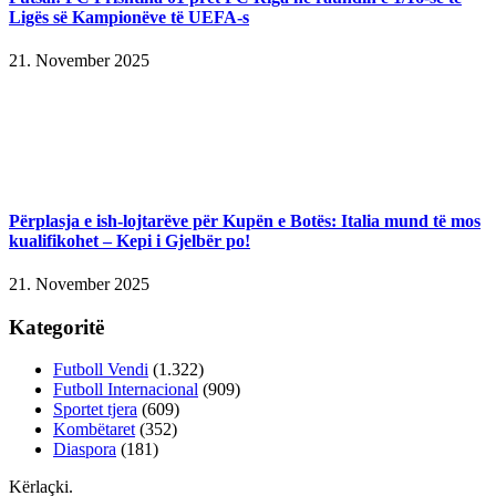
Ligës së Kampionëve të UEFA-s
21. November 2025
Përplasja e ish-lojtarëve për Kupën e Botës: Italia mund të mos
kualifikohet – Kepi i Gjelbër po!
21. November 2025
Kategoritë
Futboll Vendi
(1.322)
Futboll Internacional
(909)
Sportet tjera
(609)
Kombëtaret
(352)
Diaspora
(181)
Kërlaçki
.