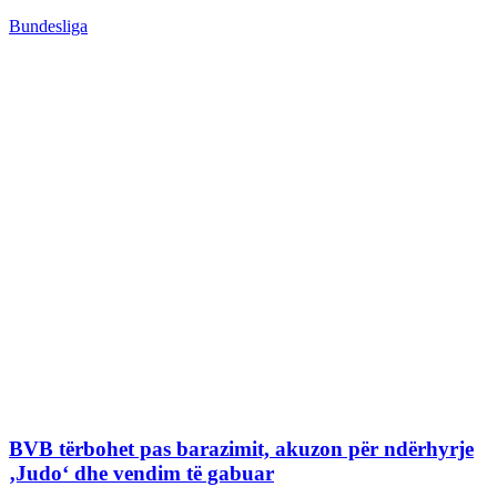
Bundesliga
BVB tërbohet pas barazimit, akuzon për ndërhyrje
‚Judo‘ dhe vendim të gabuar