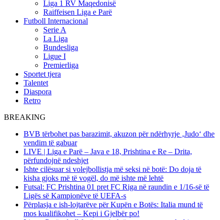
Liga 1 RV Maqedonisë
Raiffeisen Liga e Parë
Futboll Internacional
Serie A
La Liga
Bundesliga
Ligue I
Premierliga
Sportet tjera
Talentet
Diaspora
Retro
BREAKING
BVB tërbohet pas barazimit, akuzon për ndërhyrje ‚Judo‘ dhe
vendim të gabuar
LIVE | Liga e Parë – Java e 18, Prishtina e Re – Drita,
përfundojnë ndeshjet
Ishte cilësuar si volejbollistja më seksi në botë: Do doja të
kisha gjoks më të vogël, do më ishte më lehtë
Futsal: FC Prishtina 01 pret FC Riga në raundin e 1/16-së të
Ligës së Kampionëve të UEFA-s
Përplasja e ish-lojtarëve për Kupën e Botës: Italia mund të
mos kualifikohet – Kepi i Gjelbër po!