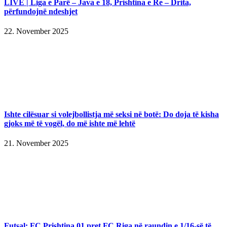
LIVE | Liga e Parë – Java e 18, Prishtina e Re – Drita,
përfundojnë ndeshjet
22. November 2025
Ishte cilësuar si volejbollistja më seksi në botë: Do doja të kisha
gjoks më të vogël, do më ishte më lehtë
21. November 2025
Futsal: FC Prishtina 01 pret FC Riga në raundin e 1/16-së të