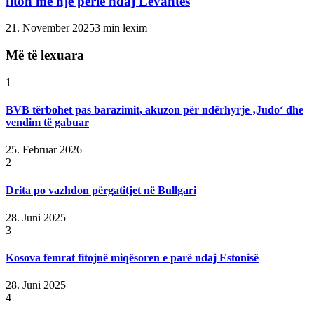
fiton me një perlë ndaj Levantes
21. November 2025
3 min lexim
Më të lexuara
1
BVB tërbohet pas barazimit, akuzon për ndërhyrje ‚Judo‘ dhe
vendim të gabuar
25. Februar 2026
2
Drita po vazhdon përgatitjet në Bullgari
28. Juni 2025
3
Kosova femrat fitojnë miqësoren e parë ndaj Estonisë
28. Juni 2025
4