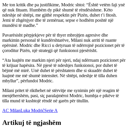
Me ton kritik dhe pa justifikime, Modric shtoi: “Është vetëm faji ynë
që nuk fituam. Humbëm dy pikë shumë të rëndësishme. Këto
ndeshje në shtëpi, me gjithë respektin për Pizën, duhet t’i fitosh.
Jemi të zhgënjyer dhe të zemëruar, sepse e hodhëm poshtë një
mundësi të madhe.”
Pavarësisht përpjekjeve për të thyer mbrojtjen agresive dhe
markimin personal të kundërshtarëve, Milani nuk arriti të ruante
epërsinë. Modric dhe Ricci u detyruan të ndërrojnë pozicionet për të
çoroditur Pizën, një strategji që funksionoi pjesërisht.
“Ata luajtën me markim njeri për njeri, ndaj ndërruam pozicionet për
të krijuar hapësira. Në pjesë të ndeshjes funksionoi, por duhet të
bëjmë më mirë. Unë duhet të përshtatem dhe si skuadër duhet të
luajmë me më shumë intensitet. Në shtëpi, ndeshje të tilla duhen
mbyllur”, përfundoi Modric.
Milani pritet të rikthehet në stërvitje me synimin për një reagim të
menjëhershëm, pasi, siç paralajmëroi Modric, humbja e pikëve të
tilla mund të kushtojë rëndë në garën për titullin.
AC Milan
Luka Modrić
Serie A
Artikuj të ngjashëm