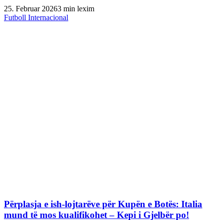
25. Februar 2026
3 min lexim
Futboll Internacional
Përplasja e ish-lojtarëve për Kupën e Botës: Italia
mund të mos kualifikohet – Kepi i Gjelbër po!