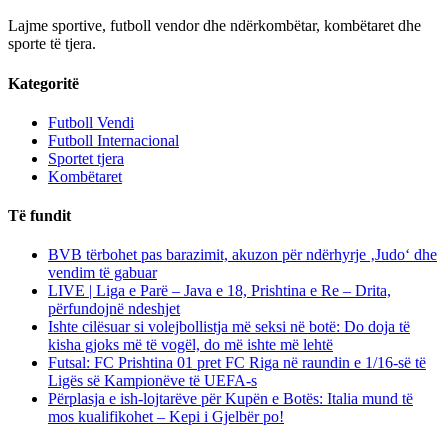
Lajme sportive, futboll vendor dhe ndërkombëtar, kombëtaret dhe
sporte të tjera.
Kategoritë
Futboll Vendi
Futboll Internacional
Sportet tjera
Kombëtaret
Të fundit
BVB tërbohet pas barazimit, akuzon për ndërhyrje ‚Judo‘ dhe
vendim të gabuar
LIVE | Liga e Parë – Java e 18, Prishtina e Re – Drita,
përfundojnë ndeshjet
Ishte cilësuar si volejbollistja më seksi në botë: Do doja të
kisha gjoks më të vogël, do më ishte më lehtë
Futsal: FC Prishtina 01 pret FC Riga në raundin e 1/16-së të
Ligës së Kampionëve të UEFA-s
Përplasja e ish-lojtarëve për Kupën e Botës: Italia mund të
mos kualifikohet – Kepi i Gjelbër po!