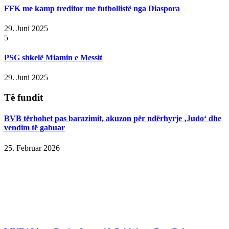
FFK me kamp treditor me futbollistë nga Diaspora
29. Juni 2025
5
PSG shkelë Miamin e Messit
29. Juni 2025
Të fundit
BVB tërbohet pas barazimit, akuzon për ndërhyrje ‚Judo‘ dhe
vendim të gabuar
25. Februar 2026