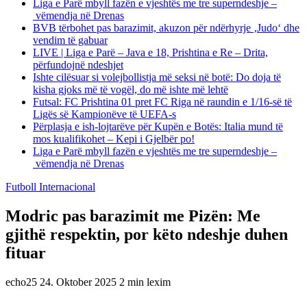
Liga e Parë mbyll fazën e vjeshtës me tre superndeshje –
vëmendja në Drenas
BVB tërbohet pas barazimit, akuzon për ndërhyrje ‚Judo‘ dhe
vendim të gabuar
LIVE | Liga e Parë – Java e 18, Prishtina e Re – Drita,
përfundojnë ndeshjet
Ishte cilësuar si volejbollistja më seksi në botë: Do doja të
kisha gjoks më të vogël, do më ishte më lehtë
Futsal: FC Prishtina 01 pret FC Riga në raundin e 1/16-së të
Ligës së Kampionëve të UEFA-s
Përplasja e ish-lojtarëve për Kupën e Botës: Italia mund të
mos kualifikohet – Kepi i Gjelbër po!
Liga e Parë mbyll fazën e vjeshtës me tre superndeshje –
vëmendja në Drenas
Futboll Internacional
Modric pas barazimit me Pizën: Me
gjithë respektin, por këto ndeshje duhen
fituar
echo25
24. Oktober 2025
2 min lexim