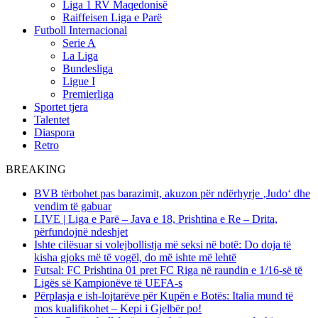
Liga 1 RV Maqedonisë
Raiffeisen Liga e Parë
Futboll Internacional
Serie A
La Liga
Bundesliga
Ligue I
Premierliga
Sportet tjera
Talentet
Diaspora
Retro
BREAKING
BVB tërbohet pas barazimit, akuzon për ndërhyrje ‚Judo‘ dhe
vendim të gabuar
LIVE | Liga e Parë – Java e 18, Prishtina e Re – Drita,
përfundojnë ndeshjet
Ishte cilësuar si volejbollistja më seksi në botë: Do doja të
kisha gjoks më të vogël, do më ishte më lehtë
Futsal: FC Prishtina 01 pret FC Riga në raundin e 1/16-së të
Ligës së Kampionëve të UEFA-s
Përplasja e ish-lojtarëve për Kupën e Botës: Italia mund të
mos kualifikohet – Kepi i Gjelbër po!