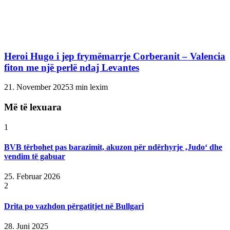
Heroi Hugo i jep frymëmarrje Corberanit – Valencia
fiton me një perlë ndaj Levantes
21. November 2025
3 min lexim
Më të lexuara
1
BVB tërbohet pas barazimit, akuzon për ndërhyrje ‚Judo‘ dhe
vendim të gabuar
25. Februar 2026
2
Drita po vazhdon përgatitjet në Bullgari
28. Juni 2025