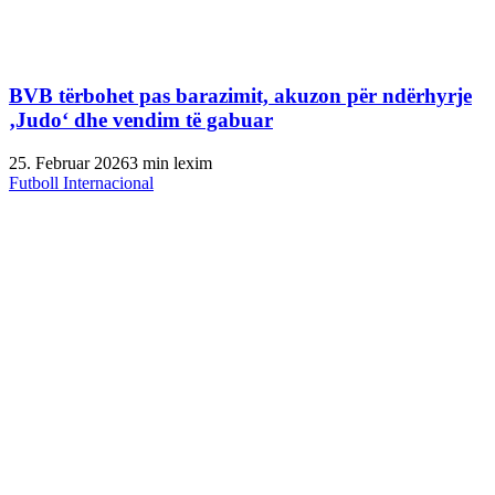
BVB tërbohet pas barazimit, akuzon për ndërhyrje
‚Judo‘ dhe vendim të gabuar
25. Februar 2026
3 min lexim
Futboll Internacional