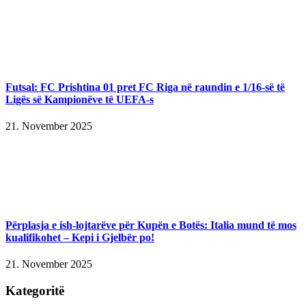
Futsal: FC Prishtina 01 pret FC Riga në raundin e 1/16-së të
Ligës së Kampionëve të UEFA-s
21. November 2025
Përplasja e ish-lojtarëve për Kupën e Botës: Italia mund të mos
kualifikohet – Kepi i Gjelbër po!
21. November 2025
Kategoritë