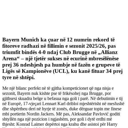
Bayern Munich ka çuar në 12 numrin rekord të
fitoreve radhazi në fillimin e sezonit 2025/26, pas
triumfit bindës 4-0 ndaj Club Brugge në „Allianz
Arena“ – një tjetër sukses në ecurinë mbresëlënëse
prej 36 ndeshjesh pa humbje në fazën e grupeve të
Ligës së Kampionëve (UCL), ku kanë fituar 34 prej
tyre në shtëpi.
Me një bilanc perfekt në të gjitha kompeticionet që nga nisja e
sezonit, Bayern nuk kishte pse të frikësohej nga Brugge, por
gjithsesi skuadra belge u befasua nga goli i parë. Në debutimin e tij
në Europë, 17-vjeçari Lennart Karl dribloi mjeshtërisht në mesfushë
dhe shpërtheu deri në hyrje të zonës, duke dërguar topin me finese
mbi portierin Nordin Jackers. Më pas, Aleksandar Pavlović goditi
shtyllën nga një pozicion i ngjashëm, por goli i dytë erdhi më
thjesht: Konrad Laimer depërtoi nga krahu dhe asistoi për Harry