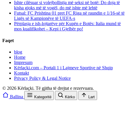
Ishte cilësuar si volejbollistja më seksi në botë: Do doja të
kisha gjoks më të vogël, do më ishte më lehtë
Futsal: FC Prishtina 01 pret FC Riga në raundin e 1/16-së të
Ligës së Kampionëve të UEFA-s
Përplasja e ish-lojtarëve për Kupën e Botës: Italia mund të
mos kualifikohet – Kepi i Gjelbër po!
Faqet
blog
Home
Impresum
Kërlaçki.com – Portali 1 i Lajmeve Sportive në Shqip
Kontakt
Privacy Policy & Legal Notice
© 2026 Kërlaçki. Të gjitha të drejtat e rezervuara.
Ballina
Kategoritë
Kërko
Lart