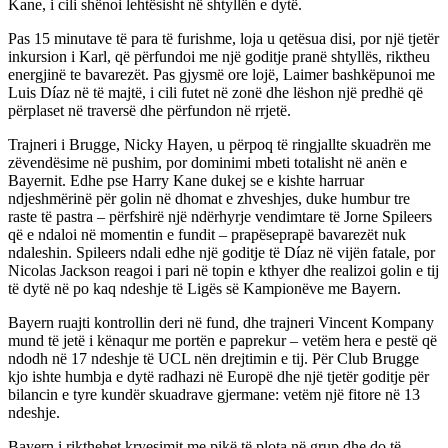
Kane, i cili shënoi lehtësisht në shtyllën e dytë.
Pas 15 minutave të para të furishme, loja u qetësua disi, por një tjetër
inkursion i Karl, që përfundoi me një goditje pranë shtyllës, riktheu
energjinë te bavarezët. Pas gjysmë ore lojë, Laimer bashkëpunoi me
Luis Díaz në të majtë, i cili futet në zonë dhe lëshon një predhë që
përplaset në traversë dhe përfundon në rrjetë.
Trajneri i Brugge, Nicky Hayen, u përpoq të ringjallte skuadrën me
zëvendësime në pushim, por dominimi mbeti totalisht në anën e
Bayernit. Edhe pse Harry Kane dukej se e kishte harruar
ndjeshmërinë për golin në dhomat e zhveshjes, duke humbur tre
raste të pastra – përfshirë një ndërhyrje vendimtare të Jorne Spileers
që e ndaloi në momentin e fundit – prapëseprapë bavarezët nuk
ndaleshin. Spileers ndali edhe një goditje të Díaz në vijën fatale, por
Nicolas Jackson reagoi i pari në topin e kthyer dhe realizoi golin e tij
të dytë në po kaq ndeshje të Ligës së Kampionëve me Bayern.
Bayern ruajti kontrollin deri në fund, dhe trajneri Vincent Kompany
mund të jetë i kënaqur me portën e paprekur – vetëm hera e pestë që
ndodh në 17 ndeshje të UCL nën drejtimin e tij. Për Club Brugge
kjo ishte humbja e dytë radhazi në Europë dhe një tjetër goditje për
bilancin e tyre kundër skuadrave gjermane: vetëm një fitore në 13
ndeshje.
Bayern i rikthehet kryesimit me pikë të plota në grup dhe do të