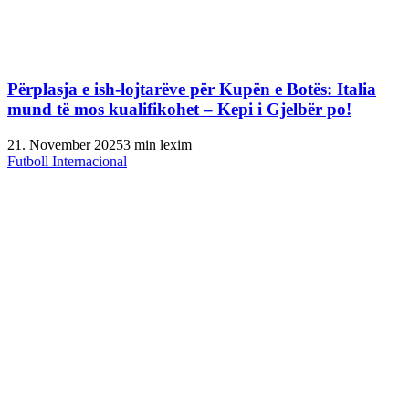
Përplasja e ish-lojtarëve për Kupën e Botës: Italia
mund të mos kualifikohet – Kepi i Gjelbër po!
21. November 2025
3 min lexim
Futboll Internacional