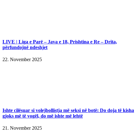
LIVE | Liga e Parë – Java e 18, Prishtina e Re – Drita,
përfundojnë ndeshjet
22. November 2025
Ishte cilësuar si volejbollistja më seksi në botë: Do doja të kisha
gjoks më të vogël, do më ishte më lehtë
21. November 2025