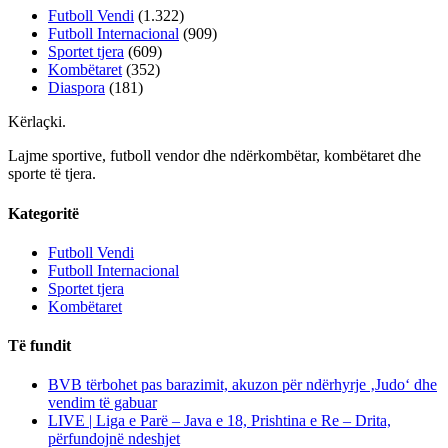
Futboll Vendi
(1.322)
Futboll Internacional
(909)
Sportet tjera
(609)
Kombëtaret
(352)
Diaspora
(181)
Kërlaçki
.
Lajme sportive, futboll vendor dhe ndërkombëtar, kombëtaret dhe
sporte të tjera.
Kategoritë
Futboll Vendi
Futboll Internacional
Sportet tjera
Kombëtaret
Të fundit
BVB tërbohet pas barazimit, akuzon për ndërhyrje ‚Judo‘ dhe
vendim të gabuar
LIVE | Liga e Parë – Java e 18, Prishtina e Re – Drita,
përfundojnë ndeshjet