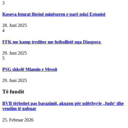
3
Kosova femrat fitojnë miqësoren e parë ndaj Estonisë
28. Juni 2025
4
FFK me kamp treditor me futbollistë nga Diaspora
29. Juni 2025
5
PSG shkelë Miamin e Messit
29. Juni 2025
Të fundit
BVB tërbohet pas barazimit, akuzon për ndërhyrje ‚Judo‘ dhe
vendim të gabuar
25. Februar 2026