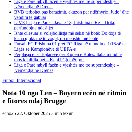
Liga e Parë mbyll fazën e vjeshtës me tre superndeshje –
vëmendja në Drenas
BVB tërbohet pas barazimit, akuzon për ndërhyrje ‚Judo‘ dhe
vendim të gabuar
LIVE | Liga e Parë – Java e 18, Prishtina e Re – Drita,
përfundojnë ndeshjet
Ishte cilësuar si volejbollistja më seksi në botë: Do doja të
kisha gjoks më të vogël, do më ishte më lehtë
Futsal: FC Prishtina 01 pret FC Riga në raundin e 1/16-së të
Ligës së Kampionëve të UEFA-s
Përplasja e ish-lojtarëve për Kupën e Botës: Italia mund të
mos kualifikohet – Kepi i Gjelbër po!
Liga e Parë mbyll fazën e vjeshtës me tre superndeshje –
vëmendja në Drenas
Futboll Internacional
Nota 10 nga Len – Bayern ecën në ritmin
e fitores ndaj Brugge
echo25
22. Oktober 2025
3 min lexim