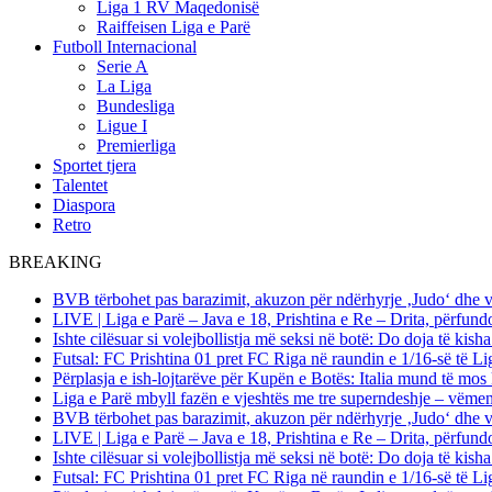
Liga 1 RV Maqedonisë
Raiffeisen Liga e Parë
Futboll Internacional
Serie A
La Liga
Bundesliga
Ligue I
Premierliga
Sportet tjera
Talentet
Diaspora
Retro
BREAKING
BVB tërbohet pas barazimit, akuzon për ndërhyrje ‚Judo‘ dhe 
LIVE | Liga e Parë – Java e 18, Prishtina e Re – Drita, përfund
Ishte cilësuar si volejbollistja më seksi në botë: Do doja të kis
Futsal: FC Prishtina 01 pret FC Riga në raundin e 1/16-së të
Përplasja e ish-lojtarëve për Kupën e Botës: Italia mund të mos 
Liga e Parë mbyll fazën e vjeshtës me tre superndeshje – vëme
BVB tërbohet pas barazimit, akuzon për ndërhyrje ‚Judo‘ dhe 
LIVE | Liga e Parë – Java e 18, Prishtina e Re – Drita, përfund
Ishte cilësuar si volejbollistja më seksi në botë: Do doja të kis
Futsal: FC Prishtina 01 pret FC Riga në raundin e 1/16-së të