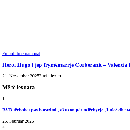
Futboll Internacional
Heroi Hugo i jep frymëmarrje Corberanit – Valencia f
21. November 2025
3 min lexim
Më të lexuara
1
BVB tërbohet pas barazimit, akuzon për ndërhyrje ‚Judo‘ dhe v
25. Februar 2026
2