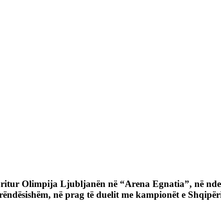
pritur Olimpija Ljubljanën në “Arena Egnatia”, në ndeshj
 rëndësishëm, në prag të duelit me kampionët e Shqipë