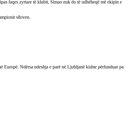
ipas faqes zyrtare të klubit, Simao nuk do të udhëheqë më ekipin e
kampionit slloven
.
 në Europë. Ndërsa ndeshja e parë në Ljubljanë kishte përfunduar pa