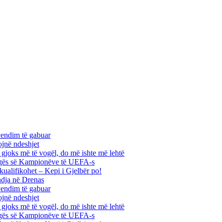
vendim të gabuar
ojnë ndeshjet
ha gjoks më të vogël, do më ishte më lehtë
 Ligës së Kampionëve të UEFA-s
kualifikohet – Kepi i Gjelbër po!
ndja në Drenas
vendim të gabuar
ojnë ndeshjet
ha gjoks më të vogël, do më ishte më lehtë
 Ligës së Kampionëve të UEFA-s