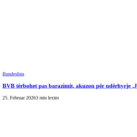
Bundesliga
BVB tërbohet pas barazimit, akuzon për ndërhyrje ‚
25. Februar 2026
3 min lexim