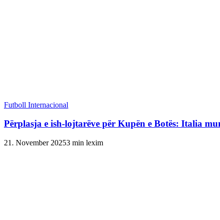
Futboll Internacional
Përplasja e ish-lojtarëve për Kupën e Botës: Italia mu
21. November 2025
3 min lexim