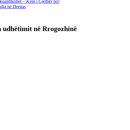
kualifikohet – Kepi i Gjelbër po!
ndja në Drenas
a udhëtimit në Rrogozhinë