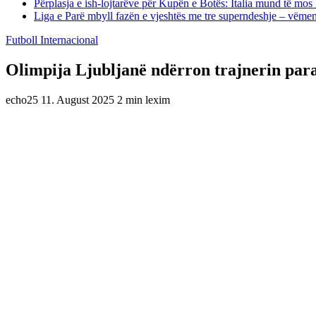
Përplasja e ish-lojtarëve për Kupën e Botës: Italia mund të mos 
Liga e Parë mbyll fazën e vjeshtës me tre superndeshje – vëme
Futboll Internacional
Olimpija Ljubljanë ndërron trajnerin par
echo25
11. August 2025
2 min lexim