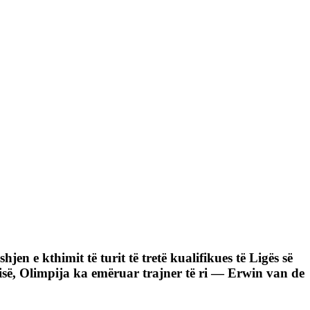
en e kthimit të turit të tretë kualifikues të Ligës së
risë, Olimpija ka emëruar trajner të ri — Erwin van de