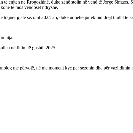
n të enjten në Rrogozhinë, duke zënë stolin në vend të Jorge Simaos. S
a kohë të mos vendoset ndryshe
.
e trajner gjatë sezonit 2024-25, duke udhëhequr ekipin drejt titullit të 
impija.
lua në fillim të gushtit 2025
.
.
ë teknolog me përvojë, në një moment kyç për sezonin dhe për vazhdimin