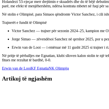
Holandezi 53-vjeçar merr drejtimin e skuadrës dhe do të bëjë debutimi
parë, me efekt të menjëhershëm, ndërsa kontrata mbetet në fuqi për s
Në stolin e Olimpisë, para Simaos qëndronte Victor Sanchez, i cili isht
Trajnerët e fundit të Olimpisë
Victor Sanchez — trajner për sezonin 2024–25, kampion me Ol
Jorge Simao — zëvendësoi Sanchez në qershor 2025, por u pezul
Erwin van de Looi — i emëruar më 11 gusht 2025 si trajner i ri
Në pritje të përballjes me Egnatian, klubi slloven kalon stolin te nj
fitues me rezultat të bardhë, 0-0.
Erwin van de Looi
KF Egnatia
NK Olimpija
Artikuj të ngjashëm