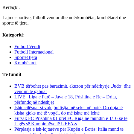
Kërlaçki
.
Lajme sportive, futboll vendor dhe ndërkombëtar, kombëtaret dhe
sporte të tjera.
Kategoritë
Futboll Vendi
Futboll Internacional
Sportet tjera
Kombëtaret
Të fundit
BVB tërbohet pas barazimit, akuzon për ndërhyrje ‚Judo‘ dhe
vendim të gabuar
LIVE | Liga e Parë – Java e 18, Prishtina e Re – Drita,
përfundojnë ndeshjet
Ishte cilësuar si volejbollistja më seksi në botë: Do doja të
kisha gjoks më të vogël, do më ishte më lehtë
Futsal: FC Prishtina 01 pret FC Riga në raundin e 1/16-së të
Ligës së Kampionëve të UEFA-s
Përplasja e ish-lojtarëve për Kupën e Botës: Italia mund të