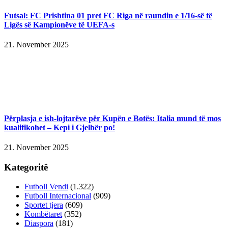
Futsal: FC Prishtina 01 pret FC Riga në raundin e 1/16-së të
Ligës së Kampionëve të UEFA-s
21. November 2025
Përplasja e ish-lojtarëve për Kupën e Botës: Italia mund të mos
kualifikohet – Kepi i Gjelbër po!
21. November 2025
Kategoritë
Futboll Vendi
(1.322)
Futboll Internacional
(909)
Sportet tjera
(609)
Kombëtaret
(352)
Diaspora
(181)