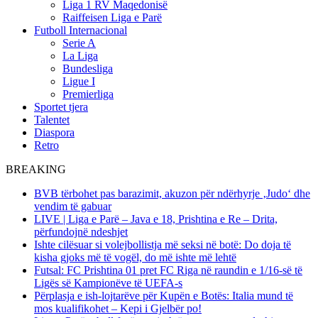
Liga 1 RV Maqedonisë
Raiffeisen Liga e Parë
Futboll Internacional
Serie A
La Liga
Bundesliga
Ligue I
Premierliga
Sportet tjera
Talentet
Diaspora
Retro
BREAKING
BVB tërbohet pas barazimit, akuzon për ndërhyrje ‚Judo‘ dhe
vendim të gabuar
LIVE | Liga e Parë – Java e 18, Prishtina e Re – Drita,
përfundojnë ndeshjet
Ishte cilësuar si volejbollistja më seksi në botë: Do doja të
kisha gjoks më të vogël, do më ishte më lehtë
Futsal: FC Prishtina 01 pret FC Riga në raundin e 1/16-së të
Ligës së Kampionëve të UEFA-s
Përplasja e ish-lojtarëve për Kupën e Botës: Italia mund të
mos kualifikohet – Kepi i Gjelbër po!