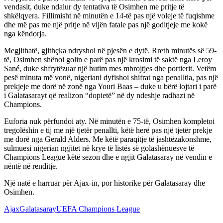
vendasit, duke ndalur dy tentativa të Osimhen me pritje të
shkëlqyera. Fillimisht në minutën e 14-të pas një voleje të fuqishme
dhe më pas me një pritje në vijën fatale pas një goditjeje me kokë
nga këndorja.
Megjithatë, gjithçka ndryshoi në pjesën e dytë. Rreth minutës së 59-
të, Osimhen shënoi golin e parë pas një krosimi të saktë nga Leroy
Sané, duke shfrytëzuar një hutim mes mbrojtjes dhe portierit. Vetëm
pesë minuta më vonë, nigeriani dyfishoi shifrat nga penalltia, pas një
prekjeje me dorë në zonë nga Youri Baas – duke u bërë lojtari i parë
i Galatasarayt që realizon “dopietë” në dy ndeshje radhazi në
Champions.
Euforia nuk përfundoi aty. Në minutën e 75-të, Osimhen kompletoi
tregolëshin e tij me një tjetër penallti, këtë herë pas një tjetër prekje
me dorë nga Gerald Alders. Me këtë paraqitje të jashtëzakonshme,
sulmuesi nigerian ngjitet në krye të listës së golashënuesve të
Champions League këtë sezon dhe e ngjit Galatasaray në vendin e
nëntë në renditje.
Një natë e harruar për Ajax-in, por historike për Galatasaray dhe
Osimhen.
Ajax
Galatasaray
UEFA Champions League