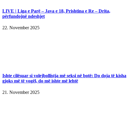
LIVE | Liga e Parë – Java e 18, Prishtina e Re – Drita,
përfundojnë ndeshjet
22. November 2025
Ishte cilësuar si volejbollistja më seksi në botë: Do doja të kisha
gjoks më të vogël, do më ishte më lehtë
21. November 2025