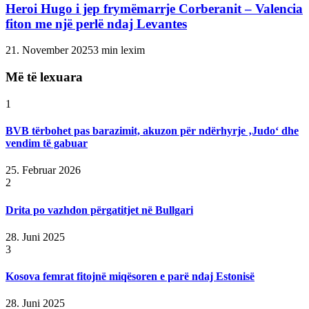
Heroi Hugo i jep frymëmarrje Corberanit – Valencia
fiton me një perlë ndaj Levantes
21. November 2025
3 min lexim
Më të lexuara
1
BVB tërbohet pas barazimit, akuzon për ndërhyrje ‚Judo‘ dhe
vendim të gabuar
25. Februar 2026
2
Drita po vazhdon përgatitjet në Bullgari
28. Juni 2025
3
Kosova femrat fitojnë miqësoren e parë ndaj Estonisë
28. Juni 2025