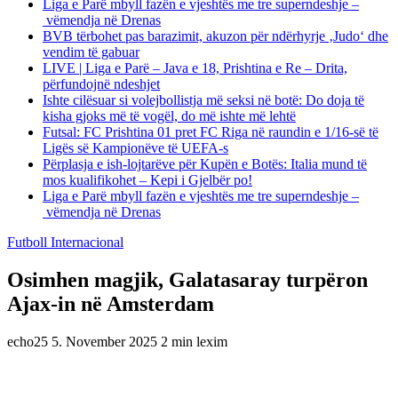
Liga e Parë mbyll fazën e vjeshtës me tre superndeshje –
vëmendja në Drenas
BVB tërbohet pas barazimit, akuzon për ndërhyrje ‚Judo‘ dhe
vendim të gabuar
LIVE | Liga e Parë – Java e 18, Prishtina e Re – Drita,
përfundojnë ndeshjet
Ishte cilësuar si volejbollistja më seksi në botë: Do doja të
kisha gjoks më të vogël, do më ishte më lehtë
Futsal: FC Prishtina 01 pret FC Riga në raundin e 1/16-së të
Ligës së Kampionëve të UEFA-s
Përplasja e ish-lojtarëve për Kupën e Botës: Italia mund të
mos kualifikohet – Kepi i Gjelbër po!
Liga e Parë mbyll fazën e vjeshtës me tre superndeshje –
vëmendja në Drenas
Futboll Internacional
Osimhen magjik, Galatasaray turpëron
Ajax-in në Amsterdam
echo25
5. November 2025
2 min lexim