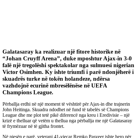
Galatasaray ka realizuar një fitore historike në
“Johan Cruyff Arena”, duke mposhtur Ajax-in 3-0
falë një tregolëshi spektakolar nga sulmuesi nigerian
Victor Osimhen. Ky ishte triumfi i parë ndonjëherë i
skuadrës turke në tokën holandeze, ndërsa
vazhdojnë ecurinë mbresëlënëse në UEFA
Champions League.
Përballja erdhi në një moment të vështirë për Ajax-in dhe trajnerin
John Heitinga. Skuadra ndodhet në fund të tabelës së Champions
League dhe me plot tetë pikë diferencë nga kreu i Eredivisie – një
krizë e thelluar që vetëm u thellua nga përballja me një Galatasaray
të frymëzuar në të gjitha frontet.
Në pjesën e parë, veterani 41-vjeçar Remko Pasveer ishte hero për