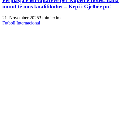
Përplasja e ish-lojtarëve për Kupën e Botës: Italia
mund të mos kualifikohet – Kepi i Gjelbër po!
21. November 2025
3 min lexim
Futboll Internacional