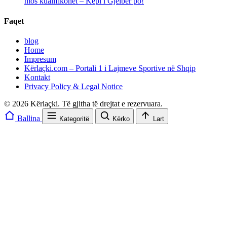
mos kualifikohet – Kepi i Gjelbër po!
Faqet
blog
Home
Impresum
Kërlaçki.com – Portali 1 i Lajmeve Sportive në Shqip
Kontakt
Privacy Policy & Legal Notice
© 2026 Kërlaçki. Të gjitha të drejtat e rezervuara.
Ballina
Kategoritë
Kërko
Lart