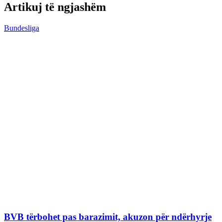
Artikuj të ngjashëm
Bundesliga
BVB tërbohet pas barazimit, akuzon për ndërhyrje