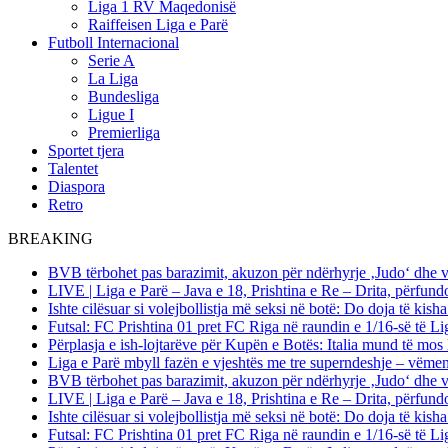
Liga 1 RV Maqedonisë
Raiffeisen Liga e Parë
Futboll Internacional
Serie A
La Liga
Bundesliga
Ligue I
Premierliga
Sportet tjera
Talentet
Diaspora
Retro
BREAKING
BVB tërbohet pas barazimit, akuzon për ndërhyrje ‚Judo‘ dhe 
LIVE | Liga e Parë – Java e 18, Prishtina e Re – Drita, përfund
Ishte cilësuar si volejbollistja më seksi në botë: Do doja të kis
Futsal: FC Prishtina 01 pret FC Riga në raundin e 1/16-së të
Përplasja e ish-lojtarëve për Kupën e Botës: Italia mund të mos 
Liga e Parë mbyll fazën e vjeshtës me tre superndeshje – vëme
BVB tërbohet pas barazimit, akuzon për ndërhyrje ‚Judo‘ dhe 
LIVE | Liga e Parë – Java e 18, Prishtina e Re – Drita, përfund
Ishte cilësuar si volejbollistja më seksi në botë: Do doja të kis
Futsal: FC Prishtina 01 pret FC Riga në raundin e 1/16-së të