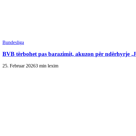
Bundesliga
BVB tërbohet pas barazimit, akuzon për ndërhyrje ‚
25. Februar 2026
3 min lexim