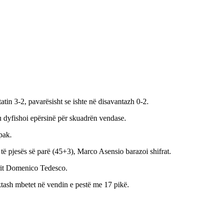
tin 3-2, pavarësisht se ishte në disavantazh 0-2.
u dyfishoi epërsinë për skuadrën vendase.
pak.
të pjesës së parë (45+3), Marco Asensio barazoi shifrat.
nerit Domenico Tedesco.
ktash mbetet në vendin e pestë me 17 pikë.