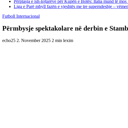
Përplasja e ish-lojtarëve për Kupën e Botës: Italia mund të mos 
Liga e Parë mbyll fazën e vjeshtës me tre superndeshje – vëme
Futboll Internacional
Përmbysje spektakolare në derbin e Stambo
echo25
2. November 2025
2 min lexim