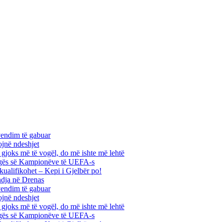
vendim të gabuar
ojnë ndeshjet
ha gjoks më të vogël, do më ishte më lehtë
 Ligës së Kampionëve të UEFA-s
kualifikohet – Kepi i Gjelbër po!
ndja në Drenas
vendim të gabuar
ojnë ndeshjet
ha gjoks më të vogël, do më ishte më lehtë
 Ligës së Kampionëve të UEFA-s