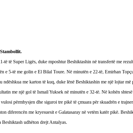
Stambollit.
-të të Super Ligës, duke mposhtur Beshiktashin në transfertë me rezulta
tën e 5-të me golin e El Bilal Toure. Në minutën e 22-të, Emirhan Topç
u ndëshkua me karton të kuq, duke lënë Beshiktashin me një lojtar më 
tatin me një gol të Ismail Yuksek në minutën e 32-të. Në kohën shtesë 
li vulosi përmbysjen dhe siguroi tre pikë të çmuara për skuadrën e traj
hton diferencën me kryesuesit e Galatasaray në vetëm katër pikë. Beshi
 Beshiktash udhëton drejt Antalyas.