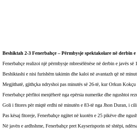
Beshiktah 2-3 Fenerbahçe – Përmbysje spektakolare në derbin e 
Fenerbahçe realizoi një përmbysje mbresëlënëse në derbin e javës së 11
Beshiktashi e nisi furishëm takimin dhe kaloi në avantazh që në minu
Megjithatë, gjithçka ndryshoi pas minutës së 26-të, kur Orkun Kokçu 
Fenerbahçe përfitoi menjëherë nga epërsia numerike dhe ngushtoi rezul
Goli i fitores për miqtë erdhi në minutën e 83-të nga Jhon Duran, i ci
Pas kësaj fitoreje, Fenerbahçe ngjitet në kuotën e 25 pikëve dhe ngus
Në javën e ardhshme, Fenerbahçe pret Kayserisporin në shtëpi, ndërsa