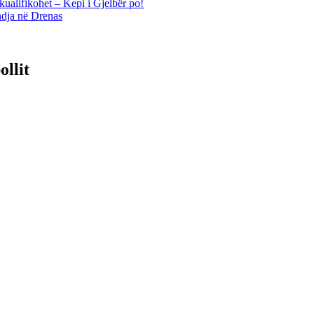
kualifikohet – Kepi i Gjelbër po!
ndja në Drenas
llit