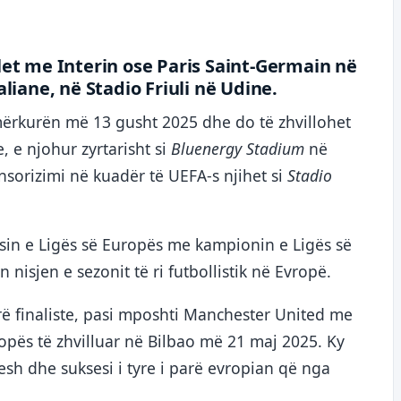
et me Interin ose Paris Saint-Germain në
iane, në Stadio Friuli në Udine.
 mërkurën më 13 gusht 2025 dhe do të zhvillohet
, e njohur zyrtarisht si
Bluenergy Stadium
në
nsorizimi në kuadër të UEFA-s njihet si
Stadio
sin e Ligës së Europës me kampionin e Ligës së
isjen e sezonit të ri futbollistik në Evropë.
ë finaliste, pasi mposhti Manchester United me
ropës të zhvilluar në Bilbao më 21 maj 2025. Ky
tesh dhe suksesi i tyre i parë evropian që nga