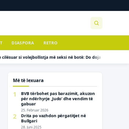
T
DIASPORA
RETRO
 si volejbollistja më seksi në botë: Do doja të kisha gjoks më të 
Më të lexuara
1
BVB tërbohet pas barazimit, akuzon
për ndërhyrje ‚Judo‘ dhe vendim të
gabuar
25. Februar 2026
2
Drita po vazhdon përgatitjet në
Bullgari
28. Juni 2025