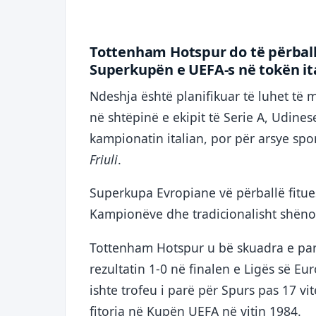
Tottenham Hotspur do të përball
Superkupën e UEFA-s në tokën ital
Ndeshja është planifikuar të luhet të
në shtëpinë e ekipit të Serie A, Udinese
kampionatin italian, por për arsye spo
Friuli
.
Superkupa Evropiane vë përballë fitue
Kampionëve dhe tradicionalisht shënon n
Tottenham Hotspur u bë skuadra e par
rezultatin 1-0 në finalen e Ligës së Eu
ishte trofeu i parë për Spurs pas 17 vi
fitorja në Kupën UEFA në vitin 1984.