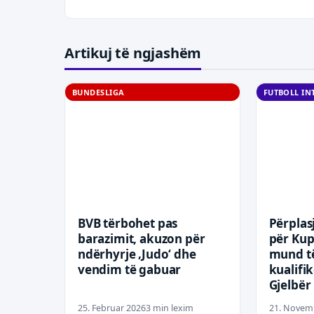
Artikuj të ngjashëm
BUNDESLIGA
FUTBOLL I
BVB tërbohet pas
Përplasj
barazimit, akuzon për
për Kupë
ndërhyrje ‚Judo‘ dhe
mund t
vendim të gabuar
kualifik
Gjelbër
25. Februar 2026
3 min lexim
21. Novem