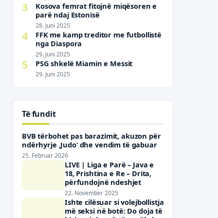
3
Kosova femrat fitojnë miqësoren e
parë ndaj Estonisë
28. Juni 2025
4
FFK me kamp treditor me futbollistë
nga Diaspora
29. Juni 2025
5
PSG shkelë Miamin e Messit
29. Juni 2025
Të fundit
BVB tërbohet pas barazimit, akuzon për
ndërhyrje ‚Judo‘ dhe vendim të gabuar
25. Februar 2026
LIVE | Liga e Parë – Java e
18, Prishtina e Re – Drita,
përfundojnë ndeshjet
22. November 2025
Ishte cilësuar si volejbollistja
më seksi në botë: Do doja të