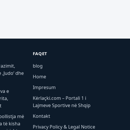
FAQET
azimit,
blog
 ‚Judo‘ dhe
Home
Impresum
ava e
Kërlaçki.com – Portali 1 i
ita,
Lajmeve Sportive në Shqip
t
Kontakt
bollistja më
a të kisha
Privacy Policy & Legal Notice