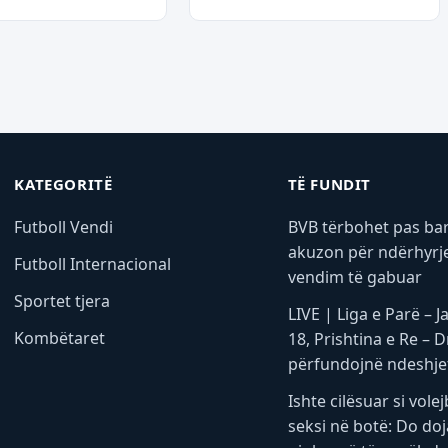
KATEGORITË
TË FUNDIT
Futboll Vendi
BVB tërbohet pas bar
akuzon për ndërhyrje
Futboll Internacional
vendim të gabuar
Sportet tjera
LIVE | Liga e Parë – J
Kombëtaret
18, Prishtina e Re – Dr
përfundojnë ndeshje
Ishte cilësuar si volej
seksi në botë: Do doj