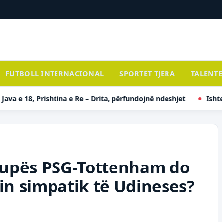
FUTBOLL INTERNACIONAL
SPORTET TJERA
TALENTE
, Prishtina e Re – Drita, përfundojnë ndeshjet
Ishte cilësuar
rkupës PSG-Tottenham do
in simpatik të Udineses?