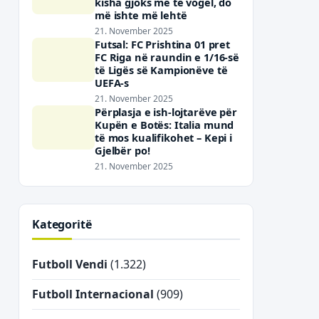
kisha gjoks më të vogël, do
më ishte më lehtë
21. November 2025
Futsal: FC Prishtina 01 pret
FC Riga në raundin e 1/16-së
të Ligës së Kampionëve të
UEFA-s
21. November 2025
Përplasja e ish-lojtarëve për
Kupën e Botës: Italia mund
të mos kualifikohet – Kepi i
Gjelbër po!
21. November 2025
Kategoritë
Futboll Vendi
(1.322)
Futboll Internacional
(909)