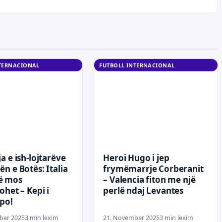
NTERNACIONAL
FUTBOLL INTERNACIONAL
a e ish-lojtarëve
Heroi Hugo i jep
n e Botës: Italia
frymëmarrje Corberanit
ë mos
– Valencia fiton me një
ohet – Kepi i
perlë ndaj Levantes
 po!
ber 2025
3 min lexim
21. November 2025
3 min lexim