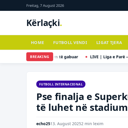
Kalo
Freitag, 7 August 2026
te
përmbajtja
Kërlaçki
.
HOME
FUTBOLL VENDI
LIGAT TJERA
e ‚Judo‘ dhe vendim të gabuar
LIVE | Liga e Parë – Java e 18
BREAKING
FUTBOLL INTERNACIONAL
Pse finalja e Supe
të luhet në stadium
echo25
13. August 2025
2 min lexim