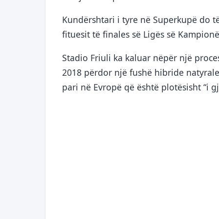
Kundërshtari i tyre në Superkupë do të 
fituesit të finales së Ligës së Kampio
Stadio Friuli ka kaluar nëpër një proce
2018 përdor një fushë hibride natyrale 
pari në Evropë që është plotësisht “i g