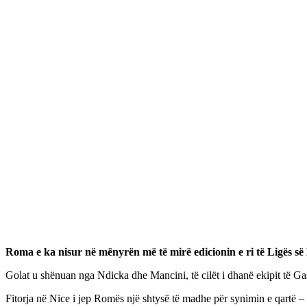
Roma e ka nisur në mënyrën më të mirë edicionin e ri të Ligës së
Golat u shënuan nga Ndicka dhe Mancini, të cilët i dhanë ekipit të Gasp
Fitorja në Nice i jep Romës një shtysë të madhe për synimin e qartë – t