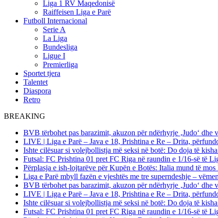
Liga 1 RV Maqedonisë
Raiffeisen Liga e Parë
Futboll Internacional
Serie A
La Liga
Bundesliga
Ligue I
Premierliga
Sportet tjera
Talentet
Diaspora
Retro
BREAKING
BVB tërbohet pas barazimit, akuzon për ndërhyrje ‚Judo‘ dhe 
LIVE | Liga e Parë – Java e 18, Prishtina e Re – Drita, përfund
Ishte cilësuar si volejbollistja më seksi në botë: Do doja të kis
Futsal: FC Prishtina 01 pret FC Riga në raundin e 1/16-së të
Përplasja e ish-lojtarëve për Kupën e Botës: Italia mund të mos 
Liga e Parë mbyll fazën e vjeshtës me tre superndeshje – vëme
BVB tërbohet pas barazimit, akuzon për ndërhyrje ‚Judo‘ dhe 
LIVE | Liga e Parë – Java e 18, Prishtina e Re – Drita, përfund
Ishte cilësuar si volejbollistja më seksi në botë: Do doja të kis
Futsal: FC Prishtina 01 pret FC Riga në raundin e 1/16-së të