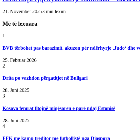
21. November 2025
3 min lexim
Më të lexuara
1
BVB tërbohet pas barazimit, akuzon për ndërhyrje ‚Judo‘ dhe v
25. Februar 2026
2
Drita po vazhdon përgatitjet në Bullgari
28. Juni 2025
3
Kosova femrat fitojnë miqësoren e parë ndaj Estonisë
28. Juni 2025
4
FFK me kamp treditor me futbollistë nga Diaspora