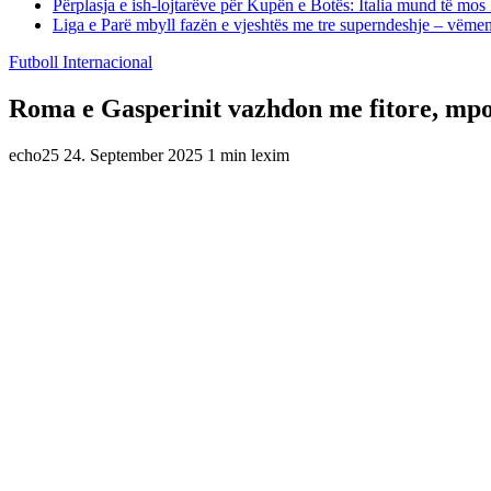
Përplasja e ish-lojtarëve për Kupën e Botës: Italia mund të mos 
Liga e Parë mbyll fazën e vjeshtës me tre superndeshje – vëme
Futboll Internacional
Roma e Gasperinit vazhdon me fitore, mpo
echo25
24. September 2025
1 min lexim