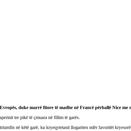
 Evropës, duke marrë fitore të madhe në Francë përballë Nice me re
erinit tre pikë të çmuara në fillim të garës.
riumfin në këtë garë, ku kryeqytetasit llogariten ndër favoritët kryesorë