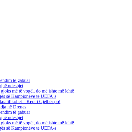
vendim të gabuar
ojnë ndeshjet
ha gjoks më të vogël, do më ishte më lehtë
 Ligës së Kampionëve të UEFA-s
kualifikohet – Kepi i Gjelbër po!
ndja në Drenas
vendim të gabuar
ojnë ndeshjet
ha gjoks më të vogël, do më ishte më lehtë
 Ligës së Kampionëve të UEFA-s