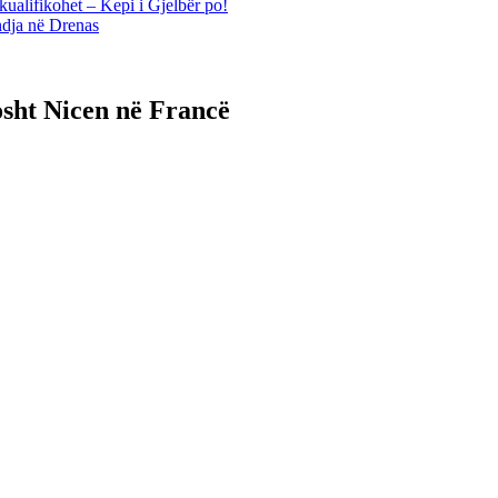
kualifikohet – Kepi i Gjelbër po!
ndja në Drenas
sht Nicen në Francë