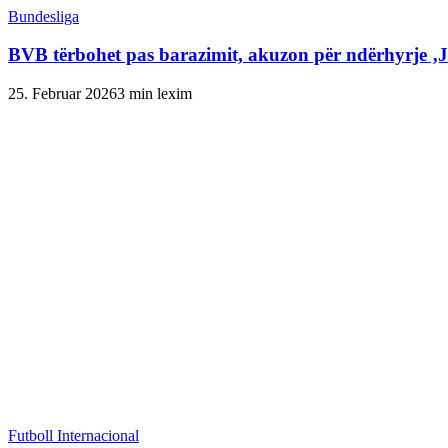
Bundesliga
BVB tërbohet pas barazimit, akuzon për ndërhyrje ‚
25. Februar 2026
3 min lexim
Futboll Internacional