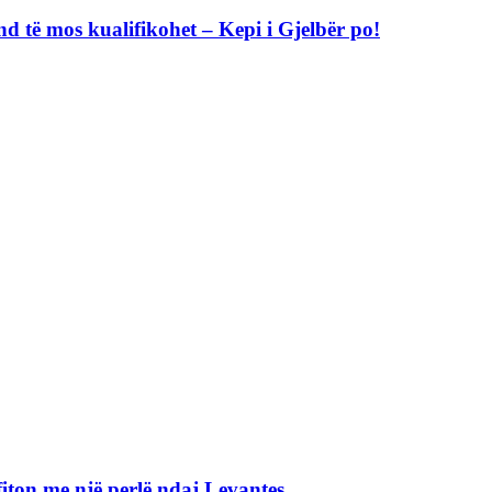
nd të mos kualifikohet – Kepi i Gjelbër po!
iton me një perlë ndaj Levantes