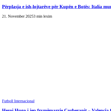
Përplasja e ish-lojtarëve për Kupën e Botës: Italia mu
21. November 2025
3 min lexim
Futboll Internacional
Heroi Hugo i jep frymëmarrje Corberanit – Valencia f