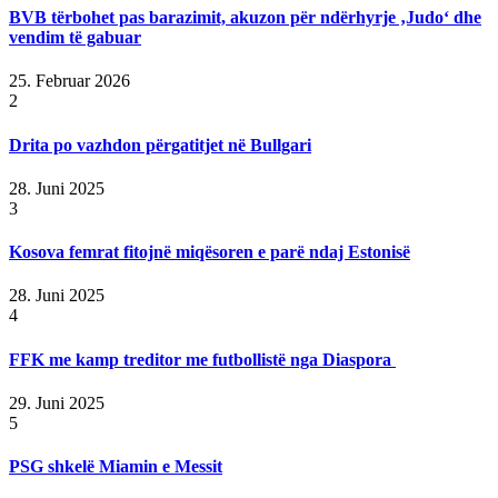
BVB tërbohet pas barazimit, akuzon për ndërhyrje ‚Judo‘ dhe
vendim të gabuar
25. Februar 2026
2
Drita po vazhdon përgatitjet në Bullgari
28. Juni 2025
3
Kosova femrat fitojnë miqësoren e parë ndaj Estonisë
28. Juni 2025
4
FFK me kamp treditor me futbollistë nga Diaspora
29. Juni 2025
5
PSG shkelë Miamin e Messit