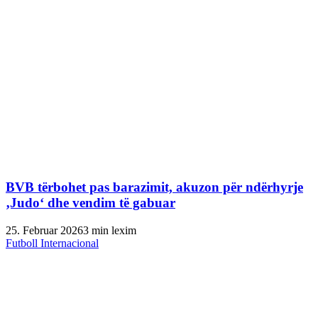
BVB tërbohet pas barazimit, akuzon për ndërhyrje
‚Judo‘ dhe vendim të gabuar
25. Februar 2026
3 min lexim
Futboll Internacional