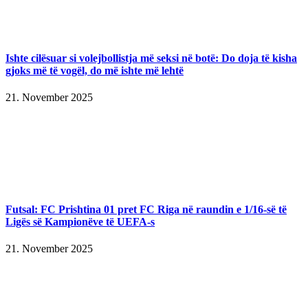
Ishte cilësuar si volejbollistja më seksi në botë: Do doja të kisha
gjoks më të vogël, do më ishte më lehtë
21. November 2025
Futsal: FC Prishtina 01 pret FC Riga në raundin e 1/16-së të
Ligës së Kampionëve të UEFA-s
21. November 2025