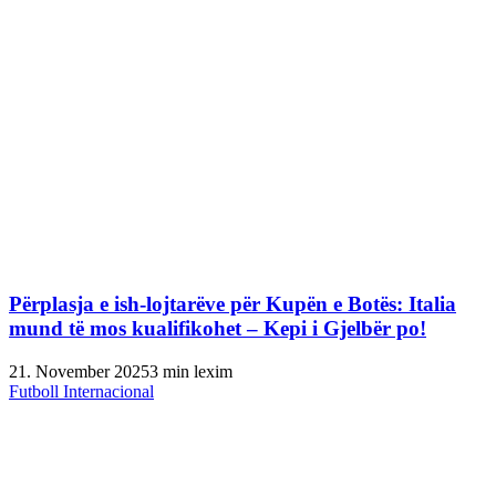
Përplasja e ish-lojtarëve për Kupën e Botës: Italia
mund të mos kualifikohet – Kepi i Gjelbër po!
21. November 2025
3 min lexim
Futboll Internacional