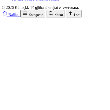
© 2026 Kërlaçki. Të gjitha të drejtat e rezervuara.
Ballina
Kategoritë
Kërko
Lart