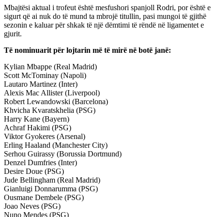
Mbajtësi aktual i trofeut është mesfushori spanjoll Rodri, por është e
sigurt që ai nuk do të mund ta mbrojë titullin, pasi mungoi të gjithë
sezonin e kaluar për shkak të një dëmtimi të rëndë në ligamentet e
gjurit.
Të nominuarit për lojtarin më të mirë në botë janë:
Kylian Mbappe (Real Madrid)
Scott McTominay (Napoli)
Lautaro Martinez (Inter)
Alexis Mac Allister (Liverpool)
Robert Lewandowski (Barcelona)
Khvicha Kvaratskhelia (PSG)
Harry Kane (Bayern)
Achraf Hakimi (PSG)
Viktor Gyokeres (Arsenal)
Erling Haaland (Manchester City)
Serhou Guirassy (Borussia Dortmund)
Denzel Dumfries (Inter)
Desire Doue (PSG)
Jude Bellingham (Real Madrid)
Gianluigi Donnarumma (PSG)
Ousmane Dembele (PSG)
Joao Neves (PSG)
Nuno Mendes (PSG)