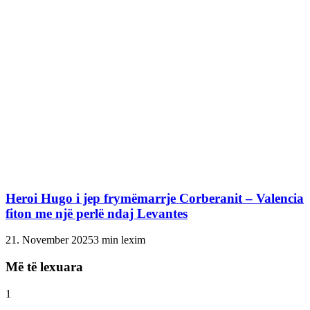
Heroi Hugo i jep frymëmarrje Corberanit – Valencia
fiton me një perlë ndaj Levantes
21. November 2025
3 min lexim
Më të lexuara
1