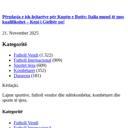
Përplasja e ish-lojtarëve për Kupën e Botës: Italia mund të mos
kualifikohet – Kepi i Gjelbër po!
21. November 2025
Kategoritë
Futboll Vendi
(1.322)
Futboll Internacional
(909)
Sportet tjera
(609)
Kombëtaret
(352)
Diaspora
(181)
Kërlaçki
.
Lajme sportive, futboll vendor dhe ndërkombëtar, kombëtaret dhe
sporte të tjera.
Kategoritë
Futboll Vendi
Futboll Internacional