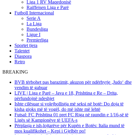
Liga 1 RV Maqedonisë
Raiffeisen Liga e Parë
Futboll Internacional
Serie A
La Liga
Bundesliga
Ligue I
Premierliga
Sportet tjera
Talentet
Diaspora
Retro
BREAKING
BVB tërbohet pas barazimit, akuzon për ndërhyrje ‚Judo‘ dhe
vendim të gabuar
LIVE | Liga e Parë – Java e 18, Prishtina e Re – Drita,
përfundojnë ndeshjet
Ishte cilësuar si volejbollistja më seksi në botë: Do doja të
kisha gjoks më të vogël, do më ishte më lehtë
Futsal: FC Prishtina 01 pret FC Riga në raundin e 1/16-së të
Ligës së Kampionëve të UEFA-s
Përplasja e ish-lojtarëve për Kupën e Botës: Italia mund të
mos kualifikohet – Kepi i Gjelbër po!