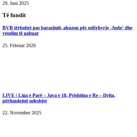
29. Juni 2025
Të fundit
BVB tërbohet pas barazimit, akuzon për ndërhyrje ‚Judo‘ dhe
vendim të gabuar
25. Februar 2026
LIVE | Liga e Parë – Java e 18, Prishtina e Re – Drita,
përfundojnë ndeshjet
22. November 2025