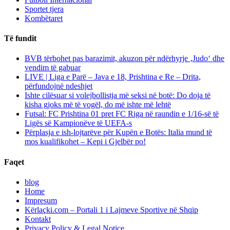
Sportet tjera
Kombëtaret
Të fundit
BVB tërbohet pas barazimit, akuzon për ndërhyrje ‚Judo‘ dhe
vendim të gabuar
LIVE | Liga e Parë – Java e 18, Prishtina e Re – Drita,
përfundojnë ndeshjet
Ishte cilësuar si volejbollistja më seksi në botë: Do doja të
kisha gjoks më të vogël, do më ishte më lehtë
Futsal: FC Prishtina 01 pret FC Riga në raundin e 1/16-së të
Ligës së Kampionëve të UEFA-s
Përplasja e ish-lojtarëve për Kupën e Botës: Italia mund të
mos kualifikohet – Kepi i Gjelbër po!
Faqet
blog
Home
Impresum
Kërlaçki.com – Portali 1 i Lajmeve Sportive në Shqip
Kontakt
Privacy Policy & Legal Notice