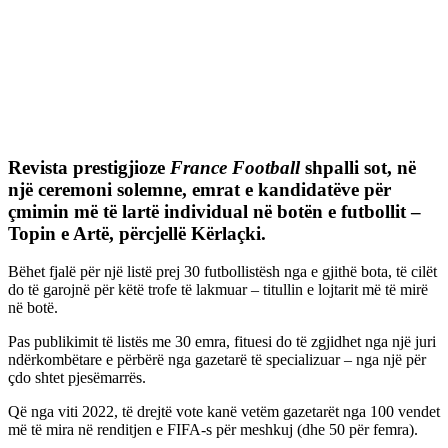
Revista prestigjioze
France Football
shpalli sot, në
një ceremoni solemne, emrat e kandidatëve për
çmimin më të lartë individual në botën e futbollit –
Topin e Artë, përcjellë Kërlaçki.
Bëhet fjalë për një listë prej 30 futbollistësh nga e gjithë bota, të cilët
do të garojnë për këtë trofe të lakmuar – titullin e lojtarit më të mirë
në botë.
Pas publikimit të listës me 30 emra, fituesi do të zgjidhet nga një juri
ndërkombëtare e përbërë nga gazetarë të specializuar – nga një për
çdo shtet pjesëmarrës.
Që nga viti 2022, të drejtë vote kanë vetëm gazetarët nga 100 vendet
më të mira në renditjen e FIFA-s për meshkuj (dhe 50 për femra).