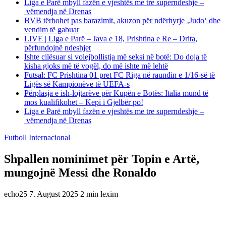
Liga e Parë mbyll fazën e vjeshtës me tre superndeshje –
vëmendja në Drenas
BVB tërbohet pas barazimit, akuzon për ndërhyrje ‚Judo‘ dhe
vendim të gabuar
LIVE | Liga e Parë – Java e 18, Prishtina e Re – Drita,
përfundojnë ndeshjet
Ishte cilësuar si volejbollistja më seksi në botë: Do doja të
kisha gjoks më të vogël, do më ishte më lehtë
Futsal: FC Prishtina 01 pret FC Riga në raundin e 1/16-së të
Ligës së Kampionëve të UEFA-s
Përplasja e ish-lojtarëve për Kupën e Botës: Italia mund të
mos kualifikohet – Kepi i Gjelbër po!
Liga e Parë mbyll fazën e vjeshtës me tre superndeshje –
vëmendja në Drenas
Futboll Internacional
Shpallen nominimet për Topin e Artë,
mungojnë Messi dhe Ronaldo
echo25
7. August 2025
2 min lexim