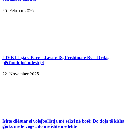
25. Februar 2026
LIVE | Liga e Parë – Java e 18, Prishtina e Re – Drita,
përfundojnë ndeshjet
22. November 2025
Ishte cilësuar si volejbollistja më seksi në botë: Do doja të kisha
gjoks më të vogël, do më ishte më lehtë