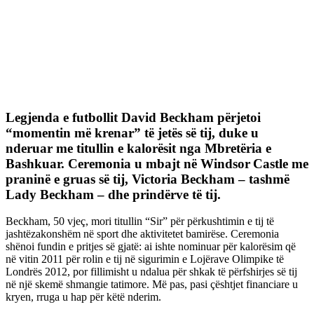
Legjenda e futbollit David Beckham përjetoi
“momentin më krenar” të jetës së tij, duke u
nderuar me titullin e kalorësit nga Mbretëria e
Bashkuar. Ceremonia u mbajt në Windsor Castle me
praninë e gruas së tij, Victoria Beckham – tashmë
Lady Beckham – dhe prindërve të tij.
Beckham, 50 vjeç, mori titullin “Sir” për përkushtimin e tij të
jashtëzakonshëm në sport dhe aktivitetet bamirëse. Ceremonia
shënoi fundin e pritjes së gjatë: ai ishte nominuar për kalorësim që
në vitin 2011 për rolin e tij në sigurimin e Lojërave Olimpike të
Londrës 2012, por fillimisht u ndalua për shkak të përfshirjes së tij
në një skemë shmangie tatimore. Më pas, pasi çështjet financiare u
kryen, rruga u hap për këtë nderim.