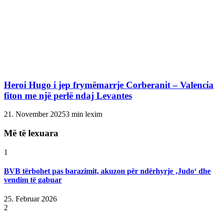
Heroi Hugo i jep frymëmarrje Corberanit – Valencia
fiton me një perlë ndaj Levantes
21. November 2025
3 min lexim
Më të lexuara
1
BVB tërbohet pas barazimit, akuzon për ndërhyrje ‚Judo‘ dhe
vendim të gabuar
25. Februar 2026
2