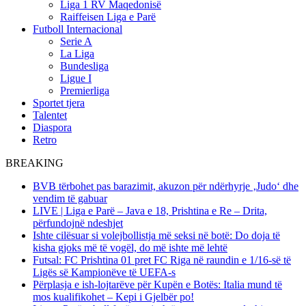
Liga 1 RV Maqedonisë
Raiffeisen Liga e Parë
Futboll Internacional
Serie A
La Liga
Bundesliga
Ligue I
Premierliga
Sportet tjera
Talentet
Diaspora
Retro
BREAKING
BVB tërbohet pas barazimit, akuzon për ndërhyrje ‚Judo‘ dhe
vendim të gabuar
LIVE | Liga e Parë – Java e 18, Prishtina e Re – Drita,
përfundojnë ndeshjet
Ishte cilësuar si volejbollistja më seksi në botë: Do doja të
kisha gjoks më të vogël, do më ishte më lehtë
Futsal: FC Prishtina 01 pret FC Riga në raundin e 1/16-së të
Ligës së Kampionëve të UEFA-s
Përplasja e ish-lojtarëve për Kupën e Botës: Italia mund të
mos kualifikohet – Kepi i Gjelbër po!