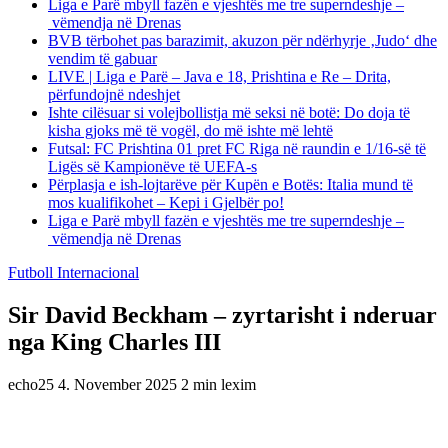
Liga e Parë mbyll fazën e vjeshtës me tre superndeshje –
vëmendja në Drenas
BVB tërbohet pas barazimit, akuzon për ndërhyrje ‚Judo‘ dhe
vendim të gabuar
LIVE | Liga e Parë – Java e 18, Prishtina e Re – Drita,
përfundojnë ndeshjet
Ishte cilësuar si volejbollistja më seksi në botë: Do doja të
kisha gjoks më të vogël, do më ishte më lehtë
Futsal: FC Prishtina 01 pret FC Riga në raundin e 1/16-së të
Ligës së Kampionëve të UEFA-s
Përplasja e ish-lojtarëve për Kupën e Botës: Italia mund të
mos kualifikohet – Kepi i Gjelbër po!
Liga e Parë mbyll fazën e vjeshtës me tre superndeshje –
vëmendja në Drenas
Futboll Internacional
Sir David Beckham – zyrtarisht i nderuar
nga King Charles III
echo25
4. November 2025
2 min lexim