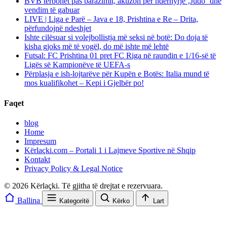
BVB tërbohet pas barazimit, akuzon për ndërhyrje ‚Judo‘ dhe
vendim të gabuar
LIVE | Liga e Parë – Java e 18, Prishtina e Re – Drita,
përfundojnë ndeshjet
Ishte cilësuar si volejbollistja më seksi në botë: Do doja të
kisha gjoks më të vogël, do më ishte më lehtë
Futsal: FC Prishtina 01 pret FC Riga në raundin e 1/16-së të
Ligës së Kampionëve të UEFA-s
Përplasja e ish-lojtarëve për Kupën e Botës: Italia mund të
mos kualifikohet – Kepi i Gjelbër po!
Faqet
blog
Home
Impresum
Kërlaçki.com – Portali 1 i Lajmeve Sportive në Shqip
Kontakt
Privacy Policy & Legal Notice
© 2026 Kërlaçki. Të gjitha të drejtat e rezervuara.
Ballina
Kategoritë
Kërko
Lart