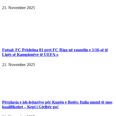
21. November 2025
Futsal: FC Prishtina 01 pret FC Riga në raundin e 1/16-së të
Ligës së Kampionëve të UEFA-s
21. November 2025
Përplasja e ish-lojtarëve për Kupën e Botës: Italia mund të mos
kualifikohet – Kepi i Gjelbër po!