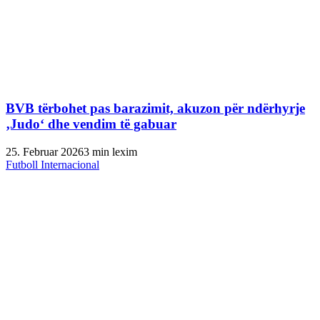
BVB tërbohet pas barazimit, akuzon për ndërhyrje
‚Judo‘ dhe vendim të gabuar
25. Februar 2026
3 min lexim
Futboll Internacional