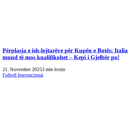
Përplasja e ish-lojtarëve për Kupën e Botës: Italia
mund të mos kualifikohet – Kepi i Gjelbër po!
21. November 2025
3 min lexim
Futboll Internacional