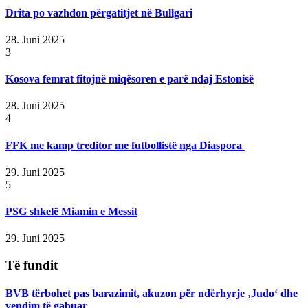
Drita po vazhdon përgatitjet në Bullgari
28. Juni 2025
3
Kosova femrat fitojnë miqësoren e parë ndaj Estonisë
28. Juni 2025
4
FFK me kamp treditor me futbollistë nga Diaspora
29. Juni 2025
5
PSG shkelë Miamin e Messit
29. Juni 2025
Të fundit
BVB tërbohet pas barazimit, akuzon për ndërhyrje ‚Judo‘ dhe
vendim të gabuar