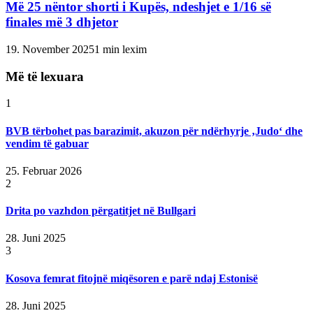
Më 25 nëntor shorti i Kupës, ndeshjet e 1/16 së
finales më 3 dhjetor
19. November 2025
1 min lexim
Më të lexuara
1
BVB tërbohet pas barazimit, akuzon për ndërhyrje ‚Judo‘ dhe
vendim të gabuar
25. Februar 2026
2
Drita po vazhdon përgatitjet në Bullgari
28. Juni 2025
3
Kosova femrat fitojnë miqësoren e parë ndaj Estonisë
28. Juni 2025