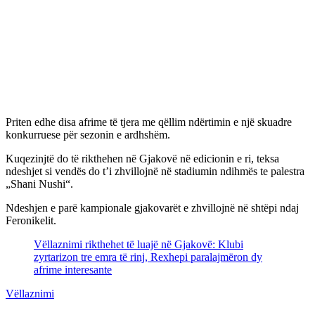
Priten edhe disa afrime të tjera me qëllim ndërtimin e një skuadre
konkurruese për sezonin e ardhshëm.
Kuqezinjtë do të rikthehen në Gjakovë në edicionin e ri, teksa
ndeshjet si vendës do t’i zhvillojnë në stadiumin ndihmës te palestra
„Shani Nushi“.
Ndeshjen e parë kampionale gjakovarët e zhvillojnë në shtëpi ndaj
Feronikelit.
Vëllaznimi rikthehet të luajë në Gjakovë: Klubi
zyrtarizon tre emra të rinj, Rexhepi paralajmëron dy
afrime interesante
Vëllaznimi