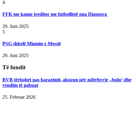
4
FFK me kamp treditor me futbollistë nga Diaspora
29. Juni 2025
5
PSG shkelë Miamin e Messit
29. Juni 2025
Të fundit
BVB tërbohet pas barazimit, akuzon për ndërhyrje ‚Judo‘ dhe
vendim të gabuar
25. Februar 2026