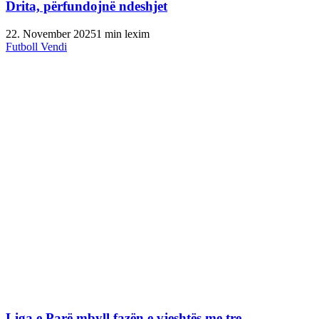
Drita, përfundojnë ndeshjet
22. November 2025
1 min lexim
Futboll Vendi
Liga e Parë mbyll fazën e vjeshtës me tre