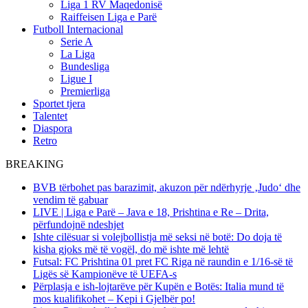
Liga 1 RV Maqedonisë
Raiffeisen Liga e Parë
Futboll Internacional
Serie A
La Liga
Bundesliga
Ligue I
Premierliga
Sportet tjera
Talentet
Diaspora
Retro
BREAKING
BVB tërbohet pas barazimit, akuzon për ndërhyrje ‚Judo‘ dhe
vendim të gabuar
LIVE | Liga e Parë – Java e 18, Prishtina e Re – Drita,
përfundojnë ndeshjet
Ishte cilësuar si volejbollistja më seksi në botë: Do doja të
kisha gjoks më të vogël, do më ishte më lehtë
Futsal: FC Prishtina 01 pret FC Riga në raundin e 1/16-së të
Ligës së Kampionëve të UEFA-s
Përplasja e ish-lojtarëve për Kupën e Botës: Italia mund të
mos kualifikohet – Kepi i Gjelbër po!