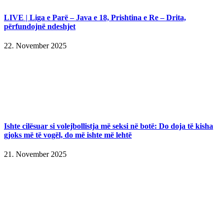
LIVE | Liga e Parë – Java e 18, Prishtina e Re – Drita,
përfundojnë ndeshjet
22. November 2025
Ishte cilësuar si volejbollistja më seksi në botë: Do doja të kisha
gjoks më të vogël, do më ishte më lehtë
21. November 2025