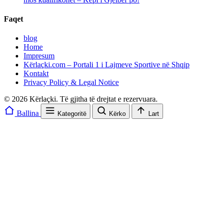
Faqet
blog
Home
Impresum
Kërlaçki.com – Portali 1 i Lajmeve Sportive në Shqip
Kontakt
Privacy Policy & Legal Notice
© 2026 Kërlaçki. Të gjitha të drejtat e rezervuara.
Ballina
Kategoritë
Kërko
Lart