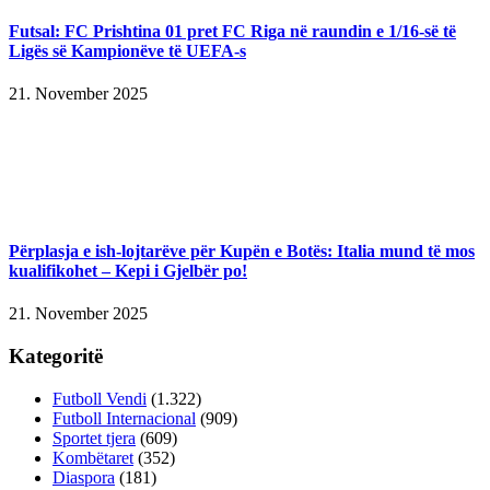
Futsal: FC Prishtina 01 pret FC Riga në raundin e 1/16-së të
Ligës së Kampionëve të UEFA-s
21. November 2025
Përplasja e ish-lojtarëve për Kupën e Botës: Italia mund të mos
kualifikohet – Kepi i Gjelbër po!
21. November 2025
Kategoritë
Futboll Vendi
(1.322)
Futboll Internacional
(909)
Sportet tjera
(609)
Kombëtaret
(352)
Diaspora
(181)