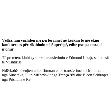
Vëllaznimi vazhdon me përforcimet në kërkim të një ekipi
konkurrues për rikthimin në Superligë, edhe pse pa emra të
njohur.
Të premten, klubi zyrtarizoi transferimin e Edmond Likajt, sulmuesit
të Vushtrrisë.
Ndërkohë, të enjten u konfirmuan edhe transferimet e Drin Imerit
nga Suhareka, Filip Mishevskit nga Trepça ’89 dhe Bleon Sekiraqes
nga Prishtina e Re.