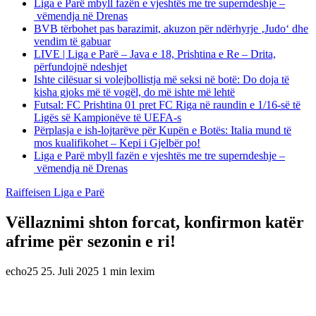
Liga e Parë mbyll fazën e vjeshtës me tre superndeshje –
vëmendja në Drenas
BVB tërbohet pas barazimit, akuzon për ndërhyrje ‚Judo‘ dhe
vendim të gabuar
LIVE | Liga e Parë – Java e 18, Prishtina e Re – Drita,
përfundojnë ndeshjet
Ishte cilësuar si volejbollistja më seksi në botë: Do doja të
kisha gjoks më të vogël, do më ishte më lehtë
Futsal: FC Prishtina 01 pret FC Riga në raundin e 1/16-së të
Ligës së Kampionëve të UEFA-s
Përplasja e ish-lojtarëve për Kupën e Botës: Italia mund të
mos kualifikohet – Kepi i Gjelbër po!
Liga e Parë mbyll fazën e vjeshtës me tre superndeshje –
vëmendja në Drenas
Raiffeisen Liga e Parë
Vëllaznimi shton forcat, konfirmon katër
afrime për sezonin e ri!
echo25
25. Juli 2025
1 min lexim