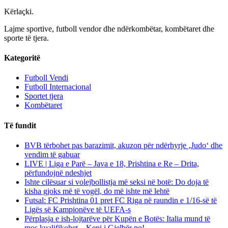
Kërlaçki
.
Lajme sportive, futboll vendor dhe ndërkombëtar, kombëtaret dhe
sporte të tjera.
Kategoritë
Futboll Vendi
Futboll Internacional
Sportet tjera
Kombëtaret
Të fundit
BVB tërbohet pas barazimit, akuzon për ndërhyrje ‚Judo‘ dhe
vendim të gabuar
LIVE | Liga e Parë – Java e 18, Prishtina e Re – Drita,
përfundojnë ndeshjet
Ishte cilësuar si volejbollistja më seksi në botë: Do doja të
kisha gjoks më të vogël, do më ishte më lehtë
Futsal: FC Prishtina 01 pret FC Riga në raundin e 1/16-së të
Ligës së Kampionëve të UEFA-s
Përplasja e ish-lojtarëve për Kupën e Botës: Italia mund të
mos kualifikohet – Kepi i Gjelbër po!