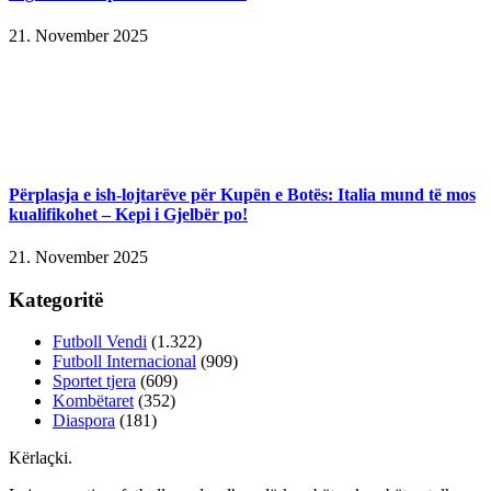
21. November 2025
Përplasja e ish-lojtarëve për Kupën e Botës: Italia mund të mos
kualifikohet – Kepi i Gjelbër po!
21. November 2025
Kategoritë
Futboll Vendi
(1.322)
Futboll Internacional
(909)
Sportet tjera
(609)
Kombëtaret
(352)
Diaspora
(181)
Kërlaçki
.