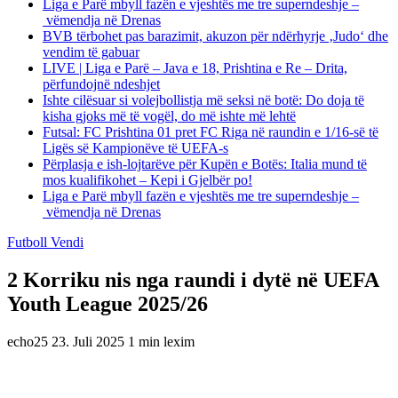
Liga e Parë mbyll fazën e vjeshtës me tre superndeshje –
vëmendja në Drenas
BVB tërbohet pas barazimit, akuzon për ndërhyrje ‚Judo‘ dhe
vendim të gabuar
LIVE | Liga e Parë – Java e 18, Prishtina e Re – Drita,
përfundojnë ndeshjet
Ishte cilësuar si volejbollistja më seksi në botë: Do doja të
kisha gjoks më të vogël, do më ishte më lehtë
Futsal: FC Prishtina 01 pret FC Riga në raundin e 1/16-së të
Ligës së Kampionëve të UEFA-s
Përplasja e ish-lojtarëve për Kupën e Botës: Italia mund të
mos kualifikohet – Kepi i Gjelbër po!
Liga e Parë mbyll fazën e vjeshtës me tre superndeshje –
vëmendja në Drenas
Futboll Vendi
2 Korriku nis nga raundi i dytë në UEFA
Youth League 2025/26
echo25
23. Juli 2025
1 min lexim