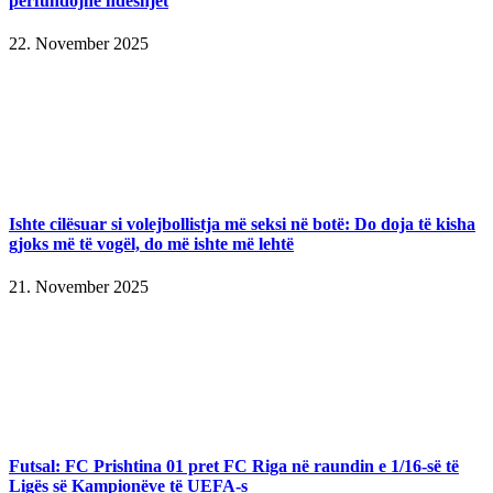
përfundojnë ndeshjet
22. November 2025
Ishte cilësuar si volejbollistja më seksi në botë: Do doja të kisha
gjoks më të vogël, do më ishte më lehtë
21. November 2025
Futsal: FC Prishtina 01 pret FC Riga në raundin e 1/16-së të
Ligës së Kampionëve të UEFA-s