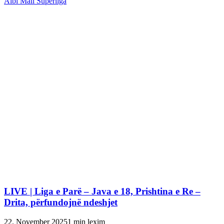
Albi Mall Superliga
LIVE | Liga e Parë – Java e 18, Prishtina e Re –
Drita, përfundojnë ndeshjet
22. November 2025
1 min lexim