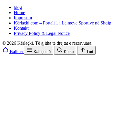
blog
Home
Impresum
Kërlaçki.com – Portali 1 i Lajmeve Sportive në Shqip
Kontakt
Privacy Policy & Legal Notice
© 2026 Kërlaçki. Të gjitha të drejtat e rezervuara.
Ballina
Kategoritë
Kërko
Lart