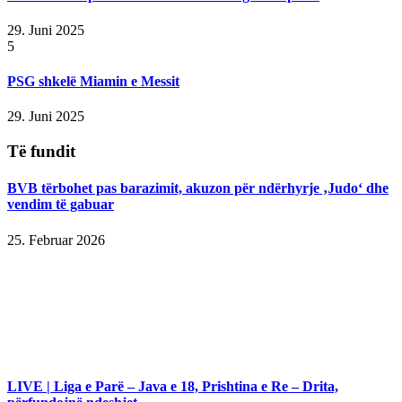
29. Juni 2025
5
PSG shkelë Miamin e Messit
29. Juni 2025
Të fundit
BVB tërbohet pas barazimit, akuzon për ndërhyrje ‚Judo‘ dhe
vendim të gabuar
25. Februar 2026
LIVE | Liga e Parë – Java e 18, Prishtina e Re – Drita,