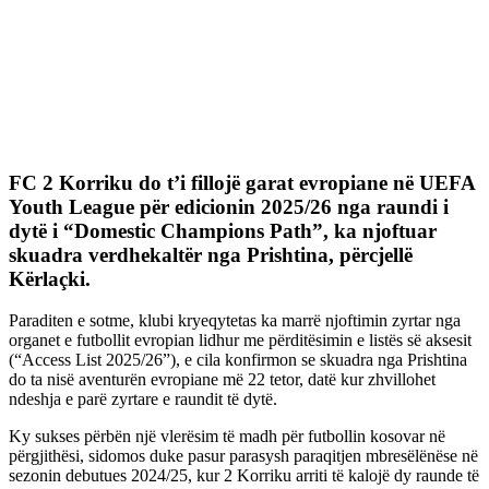
FC 2 Korriku do t’i fillojë garat evropiane në UEFA
Youth League për edicionin 2025/26 nga raundi i
dytë i “Domestic Champions Path”, ka njoftuar
skuadra verdhekaltër nga Prishtina, përcjellë
Kërlaçki.
Paraditen e sotme, klubi kryeqytetas ka marrë njoftimin zyrtar nga
organet e futbollit evropian lidhur me përditësimin e listës së aksesit
(“Access List 2025/26”), e cila konfirmon se skuadra nga Prishtina
do ta nisë aventurën evropiane më 22 tetor, datë kur zhvillohet
ndeshja e parë zyrtare e raundit të dytë.
Ky sukses përbën një vlerësim të madh për futbollin kosovar në
përgjithësi, sidomos duke pasur parasysh paraqitjen mbresëlënëse në
sezonin debutues 2024/25, kur 2 Korriku arriti të kalojë dy raunde të