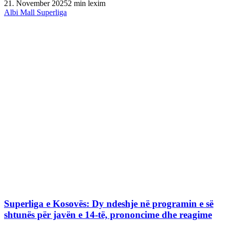
21. November 2025
2 min lexim
Albi Mall Superliga
Superliga e Kosovës: Dy ndeshje në programin e së
shtunës për javën e 14-të, prononcime dhe reagime