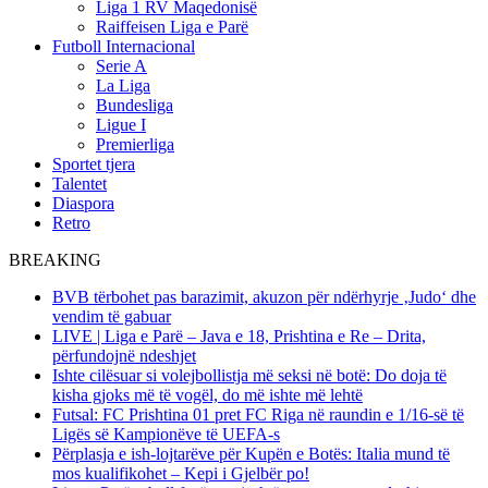
Liga 1 RV Maqedonisë
Raiffeisen Liga e Parë
Futboll Internacional
Serie A
La Liga
Bundesliga
Ligue I
Premierliga
Sportet tjera
Talentet
Diaspora
Retro
BREAKING
BVB tërbohet pas barazimit, akuzon për ndërhyrje ‚Judo‘ dhe
vendim të gabuar
LIVE | Liga e Parë – Java e 18, Prishtina e Re – Drita,
përfundojnë ndeshjet
Ishte cilësuar si volejbollistja më seksi në botë: Do doja të
kisha gjoks më të vogël, do më ishte më lehtë
Futsal: FC Prishtina 01 pret FC Riga në raundin e 1/16-së të
Ligës së Kampionëve të UEFA-s
Përplasja e ish-lojtarëve për Kupën e Botës: Italia mund të
mos kualifikohet – Kepi i Gjelbër po!