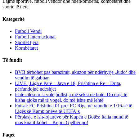
Lajme sportive, futboll vendor dhe ndërkombëtar, kombëtaret dhe
sporte të tjera.
Kategoritë
Futboll Vendi
Futboll Internacional
Sportet tjera
Kombëtaret
Të fundit
BVB tërbohet pas barazimit, akuzon për ndërhyrje ‚Judo‘ dhe
vendim të gabuar
LIVE | Liga e Parë – Java e 18, Prishtina e Re – Drita,
përfundojnë ndeshjet
Ishte cilësuar si volejbollistja më seksi në botë: Do doja të
kisha gjoks më të vogël, do më ishte më lehtë
Futsal: FC Prishtina 01 pret FC Riga në raundin e 1/16-së të
Ligës së Kampionëve të UEFA-s
Përplasja e ish-lojtarëve për Kupën e Botës: Italia mund të
mos kualifikohet – Kepi i Gjelbër po!
Faqet