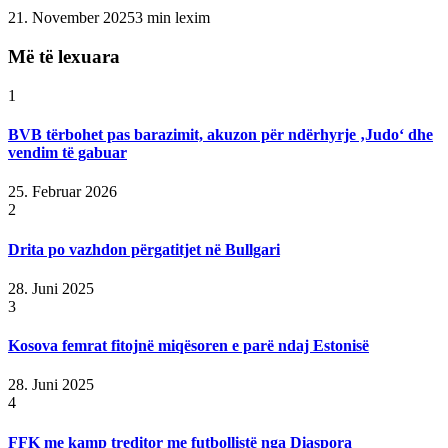
21. November 2025
3 min lexim
Më të lexuara
1
BVB tërbohet pas barazimit, akuzon për ndërhyrje ‚Judo‘ dhe
vendim të gabuar
25. Februar 2026
2
Drita po vazhdon përgatitjet në Bullgari
28. Juni 2025
3
Kosova femrat fitojnë miqësoren e parë ndaj Estonisë
28. Juni 2025
4
FFK me kamp treditor me futbollistë nga Diaspora