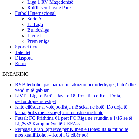
Liga 1 RV Maqedonisë
Raiffeisen Liga e Parë
Futboll Internacional
Serie A
La Liga
Bundesliga
Ligue I
Premierliga
Sportet tjera
Talentet
Diaspora
Retro
BREAKING
BVB tërbohet pas barazimit, akuzon për ndërhyrje ‚Judo‘ dhe
vendim të gabuar
LIVE | Liga e Parë – Java e 18, Prishtina e Re – Drita,
përfundojnë ndeshjet
Ishte cilësuar si volejbollistja më seksi në botë: Do doja të
kisha gjoks më të vogël, do më ishte më lehtë
Futsal: FC Prishtina 01 pret FC Riga në raundin e 1/16-së të
Ligës së Kampionëve të UEFA-s
Përplasja e ish-lojtarëve për Kupën e Botës: Italia mund të
mos kualifikohet – Kepi i Gjelbër po!