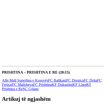
PRISHTINA – PRISHTINA E RE (20:15)
Albi Mall Superliga e Kosovës
FC Ballkani
FC Drenica
FC Drita
FC
Ferizaj
FC Malisheva
FC Prishtina
KF Dukagjini
KF Llapi
KF
Prishtina e Re
SC Gjilani
Artikuj të ngjashëm