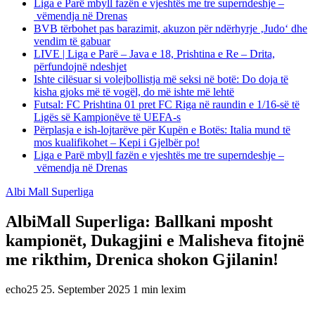
Liga e Parë mbyll fazën e vjeshtës me tre superndeshje –
vëmendja në Drenas
BVB tërbohet pas barazimit, akuzon për ndërhyrje ‚Judo‘ dhe
vendim të gabuar
LIVE | Liga e Parë – Java e 18, Prishtina e Re – Drita,
përfundojnë ndeshjet
Ishte cilësuar si volejbollistja më seksi në botë: Do doja të
kisha gjoks më të vogël, do më ishte më lehtë
Futsal: FC Prishtina 01 pret FC Riga në raundin e 1/16-së të
Ligës së Kampionëve të UEFA-s
Përplasja e ish-lojtarëve për Kupën e Botës: Italia mund të
mos kualifikohet – Kepi i Gjelbër po!
Liga e Parë mbyll fazën e vjeshtës me tre superndeshje –
vëmendja në Drenas
Albi Mall Superliga
AlbiMall Superliga: Ballkani mposht
kampionët, Dukagjini e Malisheva fitojnë
me rikthim, Drenica shokon Gjilanin!
echo25
25. September 2025
1 min lexim