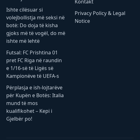
Kontakt
Ishte cilësuar si
Privacy Policy & Legal
volejbollistja më seksi në
Notice
botë: Do doja të kisha
gjoks më të vogël, do më
ishte më lehtë
Futsal: FC Prishtina 01
pret FC Riga në raundin
e 1/16-së të Ligës së
Kampionëve të UEFA-s
Përplasja e ish-lojtarëve
për Kupën e Botës: Italia
mund të mos
kualifikohet – Kepi i
Gjelbër po!