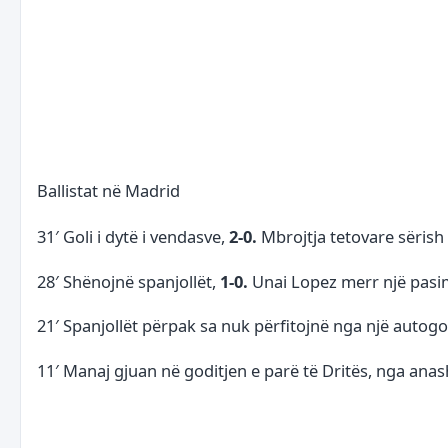
Ballistat në Madrid
31′ Goli i dytë i vendasve,
2-0.
Mbrojtja tetovare sërish
28′ Shënojnë spanjollët,
1-0.
Unai Lopez merr një pasim
21′ Spanjollët përpak sa nuk përfitojnë nga një autog
11′ Manaj gjuan në goditjen e parë të Dritës, nga anas