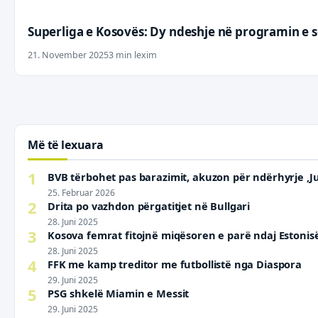
Superliga e Kosovës: Dy ndeshje në programin e 
21. November 2025
3 min lexim
Më të lexuara
1
BVB tërbohet pas barazimit, akuzon për ndërhyrje ‚J
25. Februar 2026
2
Drita po vazhdon përgatitjet në Bullgari
28. Juni 2025
3
Kosova femrat fitojnë miqësoren e parë ndaj Estonis
28. Juni 2025
4
FFK me kamp treditor me futbollistë nga Diaspora
29. Juni 2025
5
PSG shkelë Miamin e Messit
29. Juni 2025