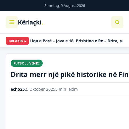
Kalo
Sonntag, 9 August 2026
te
përmbajtja
Kërlaçki
.
| Liga e Parë – Java e 18, Prishtina e Re – Drita, përfundojnë ndes
BREAKING
FUTBOLL VENDI
Drita merr një pikë historike në F
echo25
2. Oktober 2025
5 min lexim