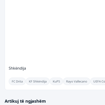
Shkëndija
FC Drita
KF Shkëndija
KuPS
Rayo Vallecano
UEFA Co
Artikuj të ngjashëm