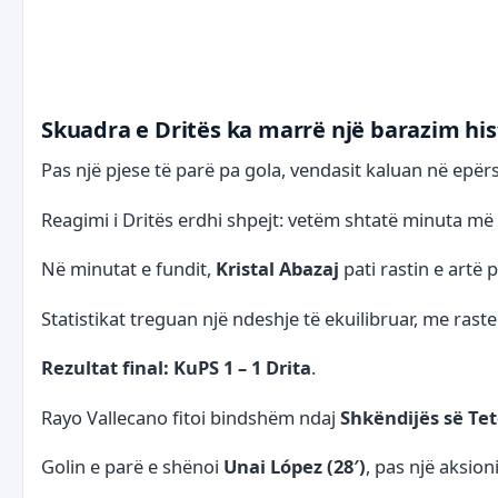
Skuadra e
Dritës
ka marrë një barazim his
Pas një pjese të parë pa gola, vendasit kaluan në epër
Reagimi i Dritës erdhi shpejt: vetëm shtatë minuta më
Në minutat e fundit,
Kristal Abazaj
pati rastin e artë 
Statistikat treguan një ndeshje të ekuilibruar, me raste 
Rezultat final: KuPS 1 – 1 Drita
.
Rayo Vallecano fitoi bindshëm ndaj
Shkëndijës së Te
Golin e parë e shënoi
Unai López (28′)
, pas një aksio