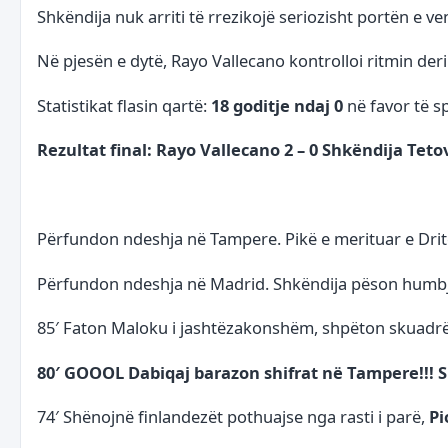
Shkëndija nuk arriti të rrezikojë seriozisht portën e v
Në pjesën e dytë, Rayo Vallecano kontrolloi ritmin deri
Statistikat flasin qartë:
18 goditje ndaj 0
në favor të s
Rezultat final: Rayo Vallecano 2 – 0 Shkëndija Teto
Përfundon ndeshja në Tampere. Pikë e merituar e Drit
Përfundon ndeshja në Madrid. Shkëndija pëson humbje 
85′ Faton Maloku i jashtëzakonshëm, shpëton skuadrën n
80′ GOOOL Dabiqaj barazon shifrat në Tampere!!! S
74′ Shënojnë finlandezët pothuajse nga rasti i parë,
Pi