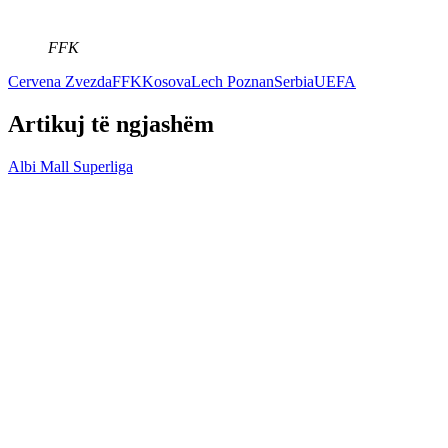
FFK
Cervena Zvezda
FFK
Kosova
Lech Poznan
Serbia
UEFA
Artikuj të ngjashëm
Albi Mall Superliga