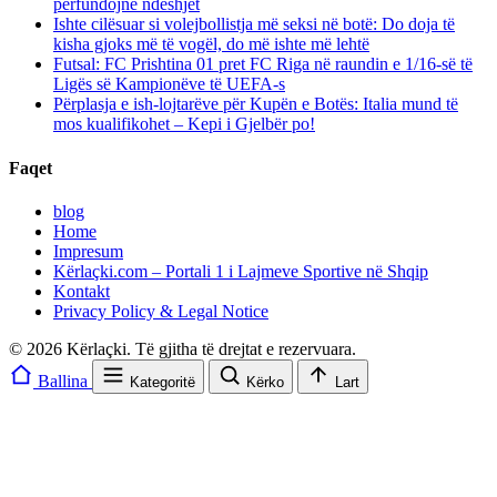
përfundojnë ndeshjet
Ishte cilësuar si volejbollistja më seksi në botë: Do doja të
kisha gjoks më të vogël, do më ishte më lehtë
Futsal: FC Prishtina 01 pret FC Riga në raundin e 1/16-së të
Ligës së Kampionëve të UEFA-s
Përplasja e ish-lojtarëve për Kupën e Botës: Italia mund të
mos kualifikohet – Kepi i Gjelbër po!
Faqet
blog
Home
Impresum
Kërlaçki.com – Portali 1 i Lajmeve Sportive në Shqip
Kontakt
Privacy Policy & Legal Notice
© 2026 Kërlaçki. Të gjitha të drejtat e rezervuara.
Ballina
Kategoritë
Kërko
Lart