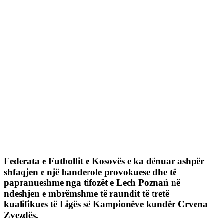
Federata e Futbollit e Kosovës e ka dënuar ashpër
shfaqjen e një banderole provokuese dhe të
papranueshme nga tifozët e Lech Poznań në
ndeshjen e mbrëmshme të raundit të tretë
kualifikues të Ligës së Kampionëve kundër Crvena
Zvezdës.