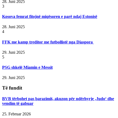
28. Juni 2025
3
Kosova femrat fitojnë miqësoren e parë ndaj Estonisë
28. Juni 2025
4
FFK me kamp treditor me futbollistë nga Diaspora
29. Juni 2025
5
PSG shkelë Miamin e Messit
29. Juni 2025
Të fundit
BVB tërbohet pas barazimit, akuzon për ndërhyrje ‚Judo‘ dhe
vendim të gabuar
25. Februar 2026