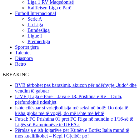
Liga 1 RV Maqedonisë
Raiffeisen Liga e Parë
Futboll Internacional
Serie A
La Liga
Bundesliga
Ligue I
Premierliga
Sportet tjera
Talentet
Diaspora
Retro
BREAKING
BVB tërbohet pas barazimit, akuzon për ndërhyrje ‚Judo‘ dhe
vendim të gabuar
LIVE | Liga e Parë – Java e 18, Prishtina e Re – Drita,
përfundojnë ndeshjet
Ishte cilësuar si volejbollistja më seksi në botë: Do doja të
kisha gjoks më të vogël, do më ishte më lehtë
Futsal: FC Prishtina 01 pret FC Riga në raundin e 1/16-së të
Ligës së Kampionëve të UEFA-s
Përplasja e ish-lojtarëve për Kupën e Botës: Italia mund të
mos kualifikohet – Kepi i Gjelbër po!