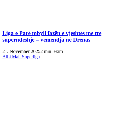
Liga e Parë mbyll fazën e vjeshtës me tre
superndeshje – vëmendja në Drenas
21. November 2025
2 min lexim
Albi Mall Superliga