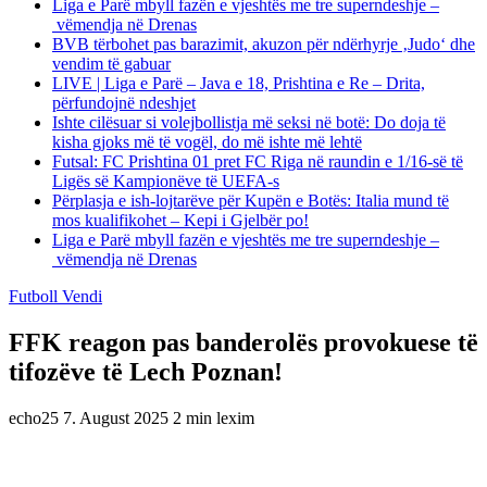
Liga e Parë mbyll fazën e vjeshtës me tre superndeshje –
vëmendja në Drenas
BVB tërbohet pas barazimit, akuzon për ndërhyrje ‚Judo‘ dhe
vendim të gabuar
LIVE | Liga e Parë – Java e 18, Prishtina e Re – Drita,
përfundojnë ndeshjet
Ishte cilësuar si volejbollistja më seksi në botë: Do doja të
kisha gjoks më të vogël, do më ishte më lehtë
Futsal: FC Prishtina 01 pret FC Riga në raundin e 1/16-së të
Ligës së Kampionëve të UEFA-s
Përplasja e ish-lojtarëve për Kupën e Botës: Italia mund të
mos kualifikohet – Kepi i Gjelbër po!
Liga e Parë mbyll fazën e vjeshtës me tre superndeshje –
vëmendja në Drenas
Futboll Vendi
FFK reagon pas banderolës provokuese të
tifozëve të Lech Poznan!
echo25
7. August 2025
2 min lexim