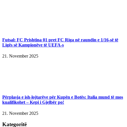
Futsal: FC Prishtina 01 pret FC Riga në raundin e 1/16-së të
Ligës së Kampionëve të UEFA-s
21. November 2025
Përplasja e ish-lojtarëve për Kupën e Botës: Italia mund të mos
kualifikohet – Kepi i Gjelbër po!
21. November 2025
Kategoritë