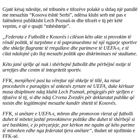
Gjatë kësaj ndeshje, në tribunën e tifozëve polakë u shfaq një parullë
me mesazhin “Kosova është Serbi”, ndërsa klubi serb më pas e
falënderoi publikisht Lech Poznań-in dhe tifozët e tij për këtë
veprim, e që e quajti “mbështetje”.
„Federata e Futbollit e Kosovës i cilëson këto akte si provokim të
rëndë politik, të turpshme e të papranueshme në një ngjarje sportive
dhe shkelje flagrante të rregullave dhe parimeve të UEFA-s, e të
cilat ndalojnë çdo lloj mesazhi politik apo diskriminues në stadiume.
Këto janë sjellje që nuk i shërbejnë futbollit dhe përbëjnë nxitje të
urrejtjes dhe cenim të integritetit sportiv.
FFK, menjëherë pasi ka vërejtur një shkelje të tillë, ka nisur
procedurën e paraqitjes së ankesës zyrtare në UEFA, duke kërkuar
masa disiplinore ndaj klubit Lech Poznań, përgjegjës për sjelljen e
tifozëve të tij, si dhe ndaj Crvena Zvezdës për deklaratat publike që
nxisin dhe legjitimojnë mesazhe kundër shtetit të Kosovës.
FFK, si anëtare e UEFA-s, mbron dhe promovon vlerat që futbolli
duhet të mbetet jashtë provokimeve politike dhe duhet të shërbejë si
urë bashkimi, e jo përçarjeje, por kërkon me ngulm që këto parime
të mbrohen edhe nga federatat tjera anëtare“
, thuhet në njoftimin e
FFK-së.