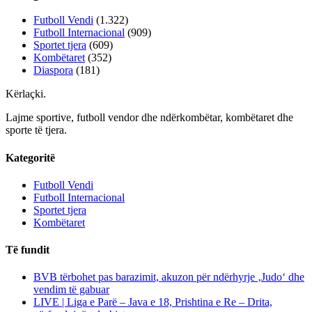
Futboll Vendi
(1.322)
Futboll Internacional
(909)
Sportet tjera
(609)
Kombëtaret
(352)
Diaspora
(181)
Kërlaçki
.
Lajme sportive, futboll vendor dhe ndërkombëtar, kombëtaret dhe
sporte të tjera.
Kategoritë
Futboll Vendi
Futboll Internacional
Sportet tjera
Kombëtaret
Të fundit
BVB tërbohet pas barazimit, akuzon për ndërhyrje ‚Judo‘ dhe
vendim të gabuar
LIVE | Liga e Parë – Java e 18, Prishtina e Re – Drita,