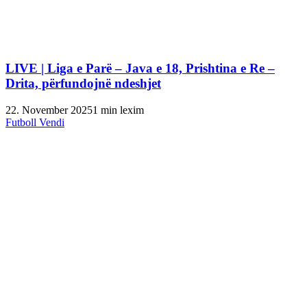
LIVE | Liga e Parë – Java e 18, Prishtina e Re –
Drita, përfundojnë ndeshjet
22. November 2025
1 min lexim
Futboll Vendi