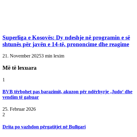
Superliga e Kosovës: Dy ndeshje në programin e së
shtunës për javën e 14-të, prononcime dhe reagime
21. November 2025
3 min lexim
Më të lexuara
1
BVB tërbohet pas barazimit, akuzon për ndërhyrje ‚Judo‘ dhe
vendim të gabuar
25. Februar 2026
2
Drita po vazhdon përgatitjet në Bullgari