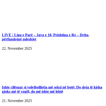
LIVE | Liga e Parë – Java e 18, Prishtina e Re – Drita,
përfundojnë ndeshjet
22. November 2025
Ishte cilësuar si volejbollistja më seksi në botë: Do doja të kisha
gjoks më të vogël, do më ishte më lehtë
21. November 2025