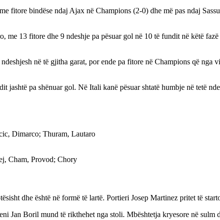
mën, me fitore bindëse ndaj Ajax në Champions (2-0) dhe më pas ndaj Sass
 me 13 fitore dhe 9 ndeshje pa pësuar gol në 10 të fundit në këtë fazë 
3 ndeshjesh në të gjitha garat, por ende pa fitore në Champions që nga
t jashtë pa shënuar gol. Në Itali kanë pësuar shtatë humbje në tetë nde
ucic, Dimarco; Thuram, Lautaro
sej, Cham, Provod; Chory
ësisht dhe është në formë të lartë. Portieri Josep Martinez pritet të st
i Jan Boril mund të rikthehet nga stoli. Mbështetja kryesore në sulm d