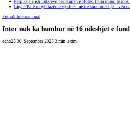
Përplasja e ish-lojtarëve për Kupën e Botës: Italia mund të mos 
Liga e Parë mbyll fazën e vjeshtës me tre superndeshje – vëme
Futboll Internacional
Inter nuk ka humbur në 16 ndeshjet e fund
echo25
30. September 2025
3 min lexim