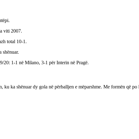
tëpi.
a viti 2007.
zh total 10-1.
a shënuar.
/20: 1-1 në Milano, 3-1 për Interin në Pragë.
ia-n, ku ka shënuar dy gola në përballjen e mëparshme. Me formën që po 