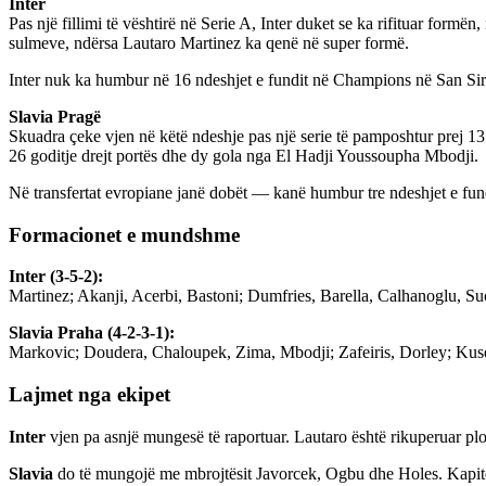
Inter
Pas një fillimi të vështirë në Serie A, Inter duket se ka rifituar for
sulmeve, ndërsa Lautaro Martinez ka qenë në super formë.
Inter nuk ka humbur në 16 ndeshjet e fundit në Champions në San Siro,
Slavia Pragë
Skuadra çeke vjen në këtë ndeshje pas një serie të pamposhtur prej 1
26 goditje drejt portës dhe dy gola nga El Hadji Youssoupha Mbodji.
Në transfertat evropiane janë dobët — kanë humbur tre ndeshjet e fundi
Formacionet e mundshme
Inter (3-5-2):
Martinez; Akanji, Acerbi, Bastoni; Dumfries, Barella, Calhanoglu, S
Slavia Praha (4-2-3-1):
Markovic; Doudera, Chaloupek, Zima, Mbodji; Zafeiris, Dorley; Ku
Lajmet nga ekipet
Inter
vjen pa asnjë mungesë të raportuar. Lautaro është rikuperuar plot
Slavia
do të mungojë me mbrojtësit Javorcek, Ogbu dhe Holes. Kapiten