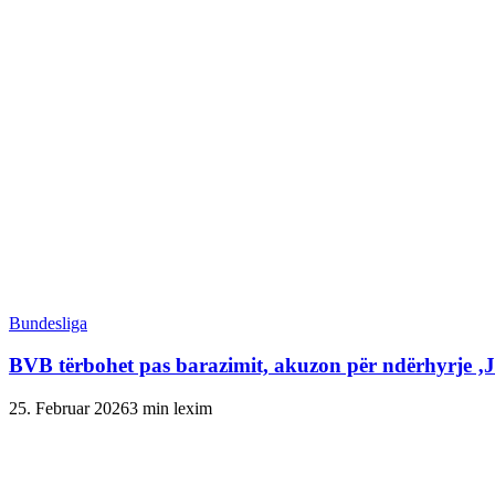
Bundesliga
BVB tërbohet pas barazimit, akuzon për ndërhyrje ‚
25. Februar 2026
3 min lexim