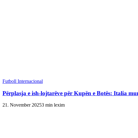
Futboll Internacional
Përplasja e ish-lojtarëve për Kupën e Botës: Italia mu
21. November 2025
3 min lexim