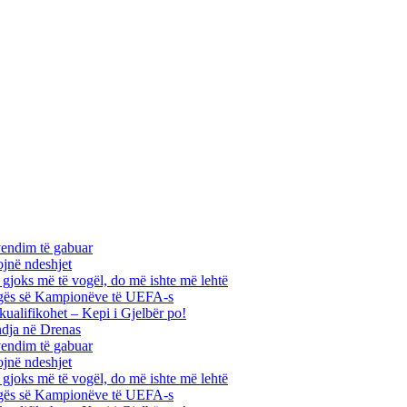
vendim të gabuar
ojnë ndeshjet
ha gjoks më të vogël, do më ishte më lehtë
 Ligës së Kampionëve të UEFA-s
kualifikohet – Kepi i Gjelbër po!
ndja në Drenas
vendim të gabuar
ojnë ndeshjet
ha gjoks më të vogël, do më ishte më lehtë
 Ligës së Kampionëve të UEFA-s