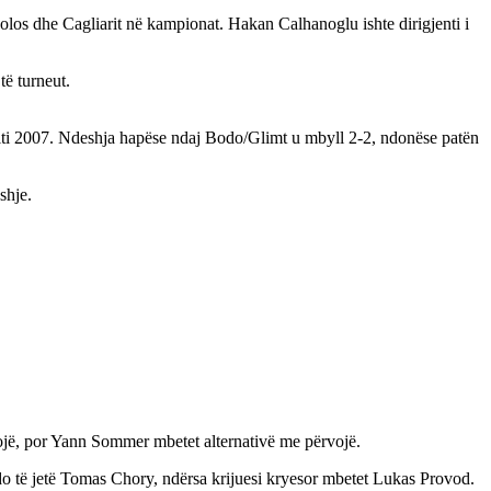
uolos dhe Cagliarit në kampionat. Hakan Calhanoglu ishte dirigjenti i
të turneut.
 viti 2007. Ndeshja hapëse ndaj Bodo/Glimt u mbyll 2-2, ndonëse patën
shje.
artojë, por Yann Sommer mbetet alternativë me përvojë.
o të jetë Tomas Chory, ndërsa krijuesi kryesor mbetet Lukas Provod.