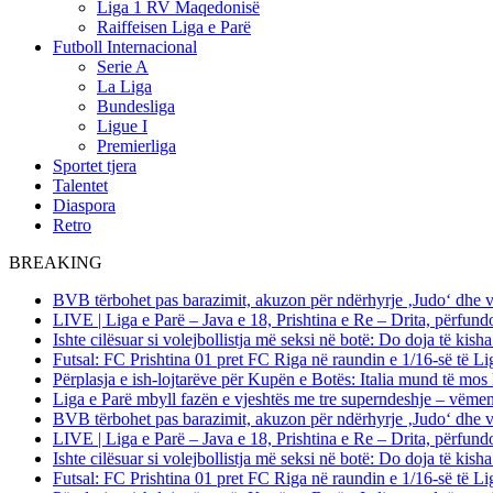
Liga 1 RV Maqedonisë
Raiffeisen Liga e Parë
Futboll Internacional
Serie A
La Liga
Bundesliga
Ligue I
Premierliga
Sportet tjera
Talentet
Diaspora
Retro
BREAKING
BVB tërbohet pas barazimit, akuzon për ndërhyrje ‚Judo‘ dhe 
LIVE | Liga e Parë – Java e 18, Prishtina e Re – Drita, përfund
Ishte cilësuar si volejbollistja më seksi në botë: Do doja të kis
Futsal: FC Prishtina 01 pret FC Riga në raundin e 1/16-së të
Përplasja e ish-lojtarëve për Kupën e Botës: Italia mund të mos 
Liga e Parë mbyll fazën e vjeshtës me tre superndeshje – vëme
BVB tërbohet pas barazimit, akuzon për ndërhyrje ‚Judo‘ dhe 
LIVE | Liga e Parë – Java e 18, Prishtina e Re – Drita, përfund
Ishte cilësuar si volejbollistja më seksi në botë: Do doja të kis
Futsal: FC Prishtina 01 pret FC Riga në raundin e 1/16-së të