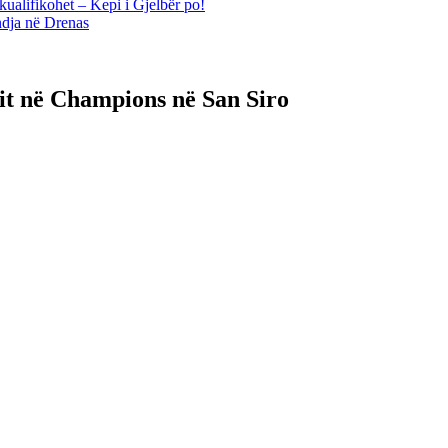
kualifikohet – Kepi i Gjelbër po!
ndja në Drenas
it në Champions në San Siro