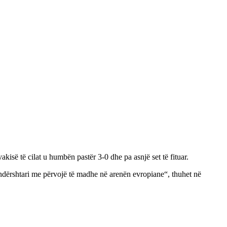
kisë të cilat u humbën pastër 3-0 dhe pa asnjë set të fituar.
kundërshtari me përvojë të madhe në arenën evropiane“, thuhet në