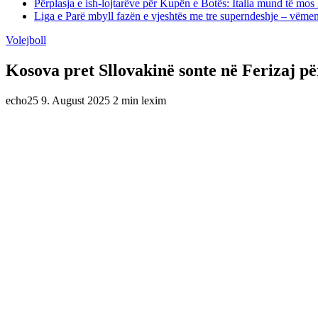
Përplasja e ish-lojtarëve për Kupën e Botës: Italia mund të mos 
Liga e Parë mbyll fazën e vjeshtës me tre superndeshje – vëme
Volejboll
Kosova pret Sllovakinë sonte në Ferizaj pë
echo25
9. August 2025
2 min lexim