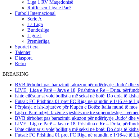
Liga 1 RV Maqedonisë
Raiffeisen Liga e Parë
Futboll Internacional
Serie A
La Liga
Bundesliga
Ligue I
Premierliga
Sportet tjera
Talentet
Diaspora
Retro
BREAKING
BVB tërbohet pas barazimit, akuzon për ndërhyrje ‚Judo‘ dhe 
LIVE | Liga e Parë – Java e 18, Prishtina e Re – Drita, përfund
Ishte cilësuar si volejbollistja më seksi në botë: Do doja të kis
Futsal: FC Prishtina 01 pret FC Riga në raundin e 1/16-së të
Përplasja e ish-lojtarëve për Kupën e Botës: Italia mund të mos 
Liga e Parë mbyll fazën e vjeshtës me tre superndeshje – vëme
BVB tërbohet pas barazimit, akuzon për ndërhyrje ‚Judo‘ dhe 
LIVE | Liga e Parë – Java e 18, Prishtina e Re – Drita, përfund
Ishte cilësuar si volejbollistja më seksi në botë: Do doja të kis
Futsal: FC Prishtina 01 pret FC Riga në raundin e 1/16-së të