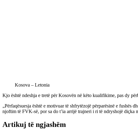
Kosova – Letonia
Kjo është ndeshja e tretë për Kosovën në këto kualifikime, pas dy përba
„Përfaqësuesja është e motivuar të shfrytëzojë përparësinë e fushës dh
njoftim të FVK-së, por sa do t’ia arrijë trajneri i ri të ndryshojë diçka n
Artikuj të ngjashëm