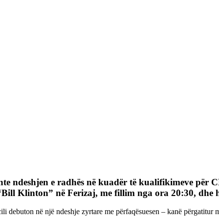
 sonte ndeshjen e radhës në kuadër të kualifikimeve pë
ill Klinton” në Ferizaj, me fillim nga ora 20:30, dhe hyr
cili debuton në një ndeshje zyrtare me përfaqësuesen – kanë përgatitur