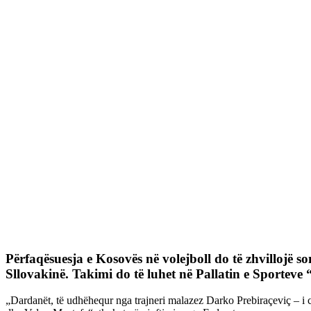
Përfaqësuesja e Kosovës në volejboll do të zhvillojë
Sllovakinë. Takimi do të luhet në Pallatin e Sporteve “B
„Dardanët, të udhëhequr nga trajneri malazez Darko Prebiraçeviç – i 