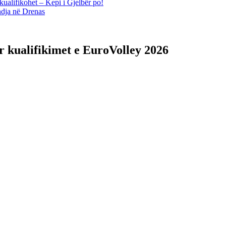
kualifikohet – Kepi i Gjelbër po!
ndja në Drenas
r kualifikimet e EuroVolley 2026