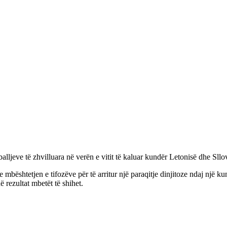
lljeve të zhvilluara në verën e vitit të kaluar kundër Letonisë dhe Sllova
e mbështetjen e tifozëve për të arritur një paraqitje dinjitoze ndaj një 
ë rezultat mbetët të shihet.