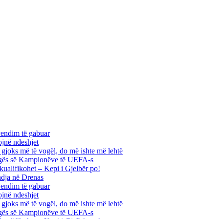
vendim të gabuar
ojnë ndeshjet
ha gjoks më të vogël, do më ishte më lehtë
 Ligës së Kampionëve të UEFA-s
kualifikohet – Kepi i Gjelbër po!
ndja në Drenas
vendim të gabuar
ojnë ndeshjet
ha gjoks më të vogël, do më ishte më lehtë
 Ligës së Kampionëve të UEFA-s