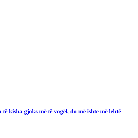
ja të kisha gjoks më të vogël, do më ishte më lehtë