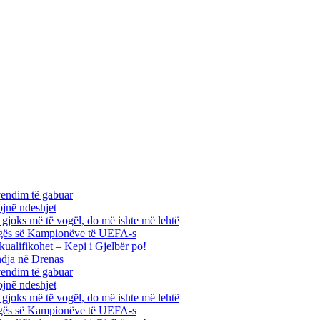
vendim të gabuar
ojnë ndeshjet
ha gjoks më të vogël, do më ishte më lehtë
 Ligës së Kampionëve të UEFA-s
kualifikohet – Kepi i Gjelbër po!
ndja në Drenas
vendim të gabuar
ojnë ndeshjet
ha gjoks më të vogël, do më ishte më lehtë
 Ligës së Kampionëve të UEFA-s