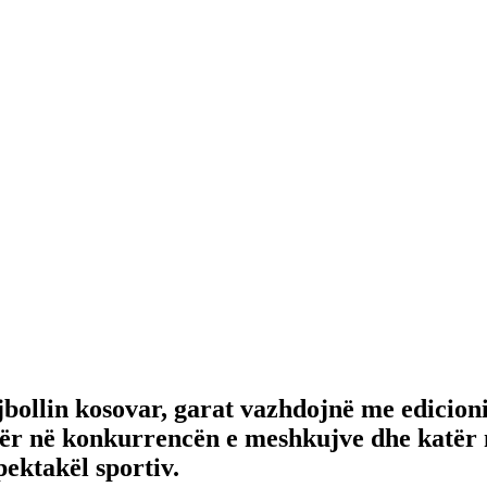
ejbollin kosovar, garat vazhdojnë me edicion
tër në konkurrencën e meshkujve dhe katër n
pektakël sportiv.