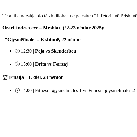
Të gjitha ndeshjet do të zhvillohen në palestrën “1 Tetori” në Prishti
Orari i ndeshjeve – Meshkuj (22-23 nëntor 2025):
📍
Gjysmëfinalet – E shtunë, 22 nëntor
🕧 12:30 |
Peja
vs
Skenderbeu
🕒 15:00 |
Drita
vs
Ferizaj
🏆
Finalja – E diel, 23 nëntor
🕓 14:00 | Fituesi i gjysmëfinales 1 vs Fituesi i gjysmëfinales 2