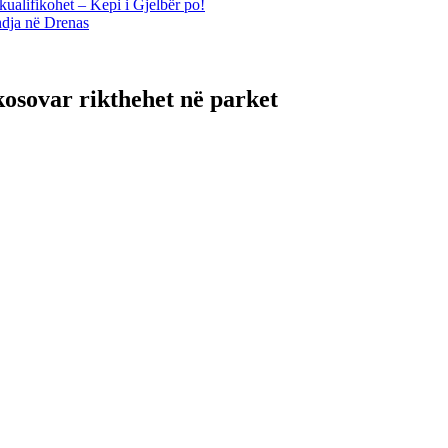
kualifikohet – Kepi i Gjelbër po!
ndja në Drenas
 kosovar rikthehet në parket