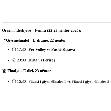
Orari i ndeshjeve – Femra (22-23 nëntor 2025):
📍
Gjysmëfinalet – E shtunë, 22 nëntor
🕠 17:30 |
Fer Volley
vs
Fushë Kosova
🕗 20:00 |
Drita
vs
Ferizaj
🏆
Finalja – E diel, 23 nëntor
🕠 16:30 | Fituesi i gjysmëfinales 1 vs Fituesi i gjysmëfinales 2