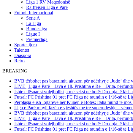
Liga 1 RV Maqedonisë
Raiffeisen Liga e Parë
Futboll Internacional
Serie A
La Liga
Bundesliga
Ligue I
Premierliga
Sportet tjera
Talentet
Diaspora
Retro
BREAKING
BVB tërbohet pas barazimit, akuzon për ndërhyrje ‚Judo‘ dhe 
LIVE | Liga e Parë – Java e 18, Prishtina e Re – Drita, përfund
Ishte cilësuar si volejbollistja më seksi në botë: Do doja të kis
Futsal: FC Prishtina 01 pret FC Riga në raundin e 1/16-së të
Përplasja e ish-lojtarëve për Kupën e Botës: Italia mund të mos 
Liga e Parë mbyll fazën e vjeshtës me tre superndeshje – vëme
BVB tërbohet pas barazimit, akuzon për ndërhyrje ‚Judo‘ dhe 
LIVE | Liga e Parë – Java e 18, Prishtina e Re – Drita, përfund
Ishte cilësuar si volejbollistja më seksi në botë: Do doja të kis
Futsal: FC Prishtina 01 pret FC Riga në raundin e 1/16-së të