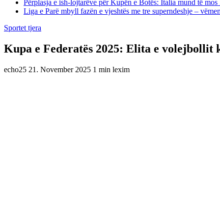
Përplasja e ish-lojtarëve për Kupën e Botës: Italia mund të mos 
Liga e Parë mbyll fazën e vjeshtës me tre superndeshje – vëme
Sportet tjera
Kupa e Federatës 2025: Elita e volejbollit
echo25
21. November 2025
1 min lexim