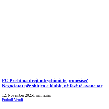
FC Prishtina drejt ndryshimit të pronësisë?
Negociatat për shitjen e klubit, në fazë të avancuar
12. November 2025
1 min lexim
Futboll Vendi