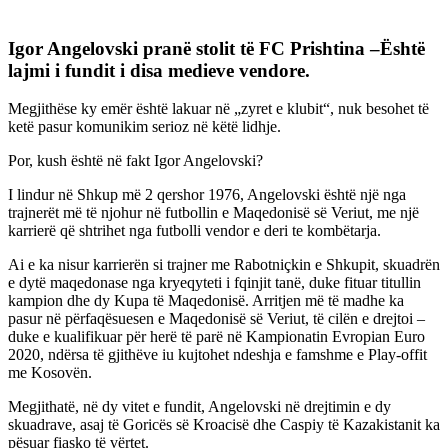
Igor Angelovski pranë stolit të FC Prishtina –Është
lajmi i fundit i disa medieve vendore.
Megjithëse ky emër është lakuar në „zyret e klubit“, nuk besohet të
ketë pasur komunikim serioz në këtë lidhje.
Por, kush është në fakt Igor Angelovski?
I lindur në Shkup më 2 qershor 1976, Angelovski është një nga
trajnerët më të njohur në futbollin e Maqedonisë së Veriut, me një
karrierë që shtrihet nga futbolli vendor e deri te kombëtarja.
Ai e ka nisur karrierën si trajner me Rabotniçkin e Shkupit, skuadrën
e dytë maqedonase nga kryeqyteti i fqinjit tanë, duke fituar titullin
kampion dhe dy Kupa të Maqedonisë. Arritjen më të madhe ka
pasur në përfaqësuesen e Maqedonisë së Veriut, të cilën e drejtoi –
duke e kualifikuar për herë të parë në Kampionatin Evropian Euro
2020, ndërsa të gjithëve iu kujtohet ndeshja e famshme e Play-offit
me Kosovën.
Megjithatë, në dy vitet e fundit, Angelovski në drejtimin e dy
skuadrave, asaj të Goricës së Kroacisë dhe Caspiy të Kazakistanit ka
pësuar fiasko të vërtet.