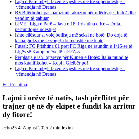
Liga e Parë mbyll fazën e vjeshtës me tre superndeshje –
vëmendja në Drenas
BVB tërbohet pas barazimit, akuzon për ndërhyrje ‚Judo‘ dhe
vendim të gabuar
LIVE | Liga e Parë – Java e 18, Prishtina e Re – Drita,
përfundojnë ndeshjet
Ishte cilësuar si volejbollistja më seksi në botë: Do doja të
kisha gjoks më të vogël, do më ishte më lehtë
Futsal: FC Prishtina 01 pret FC Riga në raundin e 1/16-së të
Ligës së Kampionëve të UEFA-s
Përplasja e ish-lojtarëve për Kupën e Botës: Italia mund të
mos kualifikohet – Kepi i Gjelbër po!
Liga e Parë mbyll fazën e vjeshtës me tre superndeshje –
vëmendja në Drenas
FC Prishtina
Lajmi i orëve të natës, tash përflitet për
trajner që në dy ekipet e fundit ka arritur
dy fitore!
echo25
4. August 2025
2 min lexim