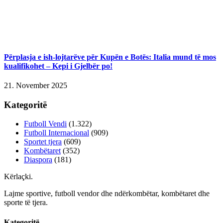
Përplasja e ish-lojtarëve për Kupën e Botës: Italia mund të mos
kualifikohet – Kepi i Gjelbër po!
21. November 2025
Kategoritë
Futboll Vendi
(1.322)
Futboll Internacional
(909)
Sportet tjera
(609)
Kombëtaret
(352)
Diaspora
(181)
Kërlaçki
.
Lajme sportive, futboll vendor dhe ndërkombëtar, kombëtaret dhe
sporte të tjera.
Kategoritë