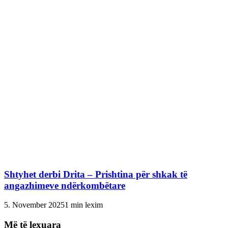
Shtyhet derbi Drita – Prishtina për shkak të
angazhimeve ndërkombëtare
5. November 2025
1 min lexim
Më të lexuara