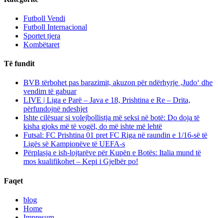
Futboll Vendi
Futboll Internacional
Sportet tjera
Kombëtaret
Të fundit
BVB tërbohet pas barazimit, akuzon për ndërhyrje ‚Judo‘ dhe
vendim të gabuar
LIVE | Liga e Parë – Java e 18, Prishtina e Re – Drita,
përfundojnë ndeshjet
Ishte cilësuar si volejbollistja më seksi në botë: Do doja të
kisha gjoks më të vogël, do më ishte më lehtë
Futsal: FC Prishtina 01 pret FC Riga në raundin e 1/16-së të
Ligës së Kampionëve të UEFA-s
Përplasja e ish-lojtarëve për Kupën e Botës: Italia mund të
mos kualifikohet – Kepi i Gjelbër po!
Faqet
blog
Home
Impresum