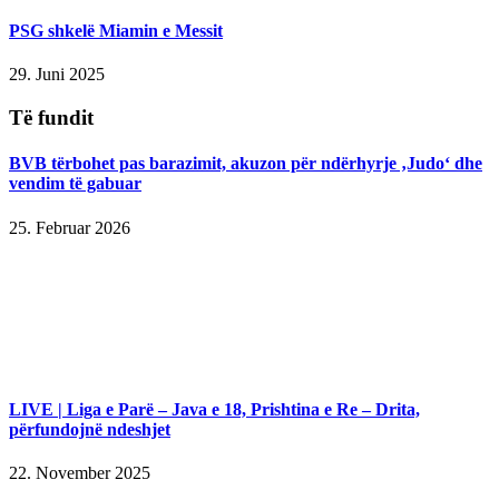
PSG shkelë Miamin e Messit
29. Juni 2025
Të fundit
BVB tërbohet pas barazimit, akuzon për ndërhyrje ‚Judo‘ dhe
vendim të gabuar
25. Februar 2026
LIVE | Liga e Parë – Java e 18, Prishtina e Re – Drita,
përfundojnë ndeshjet
22. November 2025