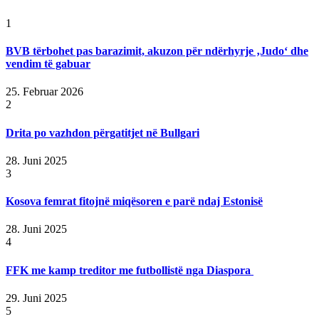
1
BVB tërbohet pas barazimit, akuzon për ndërhyrje ‚Judo‘ dhe
vendim të gabuar
25. Februar 2026
2
Drita po vazhdon përgatitjet në Bullgari
28. Juni 2025
3
Kosova femrat fitojnë miqësoren e parë ndaj Estonisë
28. Juni 2025
4
FFK me kamp treditor me futbollistë nga Diaspora
29. Juni 2025
5