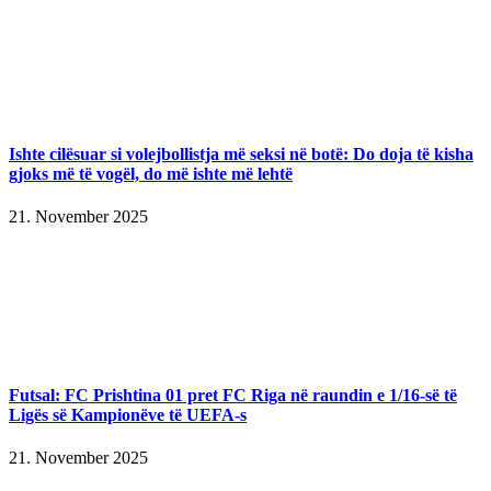
Ishte cilësuar si volejbollistja më seksi në botë: Do doja të kisha
gjoks më të vogël, do më ishte më lehtë
21. November 2025
Futsal: FC Prishtina 01 pret FC Riga në raundin e 1/16-së të
Ligës së Kampionëve të UEFA-s
21. November 2025