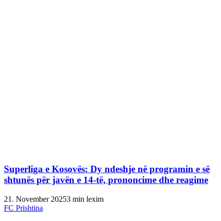
Superliga e Kosovës: Dy ndeshje në programin e së
shtunës për javën e 14-të, prononcime dhe reagime
21. November 2025
3 min lexim
FC Prishtina