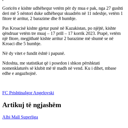
Goricën e kishte udhëhequr vetëm për dy mua e pak, nga 27 gushti
deri më 5 nëntori duke udhëhequr skuadrën në 11 ndeshje, vetëm 1
fitore të arritur, 2 barazime dhe 8 humbje.
Pas Kroacisë kishte gjetur punë në Kazakistan, po njëjtë, kishte
qëndruar vetëm tre muaj – 17 prill – 17 korrik 2023. Prapë, vetëm
një fitore, megjithatë kishte arritur 2 barazime më shumë se në
Kroaci dhe 5 humbje.
Në dy vitet e fundit është i papunë.
Ndoshta, me statistikat që i posedon i shkon përshktati
nomenklaturës së klubit më të madh në vend. Ku i dihet, mbase
edhe e angazhojnë.
FC Prishtina
Igor Angelovski
Artikuj të ngjashëm
Albi Mall Superliga