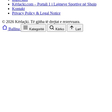
Kërlaçki.com – Portali 1 i Lajmeve Sportive në Shqip
Kontakt
Privacy Policy & Legal Notice
© 2026 Kërlaçki. Të gjitha të drejtat e rezervuara.
Ballina
Kategoritë
Kërko
Lart