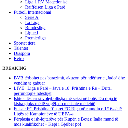
Liga 1 RV Maqedonisë
Raiffeisen Liga e Parë
Futboll Internacional
Serie A
La Liga
Bundesliga
Ligue I
Premierliga
Sportet tjera
Talentet
Diaspora
Retro
BREAKING
BVB tërbohet pas barazimit, akuzon për ndërhyrje ‚Judo‘ dhe
vendim të gabuar
LIVE | Liga e Parë – Java e 18, Prishtina e Re – Drita,
përfundojnë ndeshjet
Ishte cilësuar si volejbollistja më seksi në botë: Do doja të
kisha gjoks më të vogël, do më ishte më lehtë
Futsal: FC Prishtina 01 pret FC Riga në raundin e 1/16-së të
Ligës së Kampionëve të UEFA-s
Përplasja e ish-lojtarëve për Kupën e Botës: Italia mund të
mos kualifikohet – Kepi i Gjelbër po!