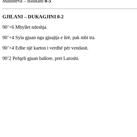
Malisheva – Ballkani
0-5
GJILANI – DUKAGJINI 0-2
90’+6 Mbyllet ndeshja.
90’+4 Syla gjuan nga gjuajtja e lirë, pak mbi tra.
90’+4 Edhe një karton i verdhë për vendasit.
90’2 Pefqeli gjuan ballore, pret Laroshi.