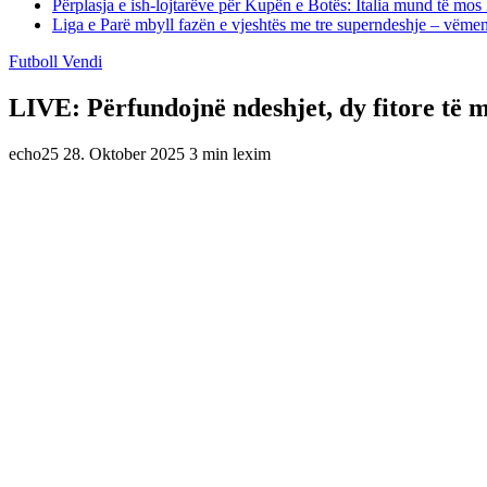
Përplasja e ish-lojtarëve për Kupën e Botës: Italia mund të mos 
Liga e Parë mbyll fazën e vjeshtës me tre superndeshje – vëme
Futboll Vendi
LIVE: Përfundojnë ndeshjet, dy fitore të m
echo25
28. Oktober 2025
3 min lexim