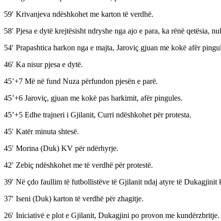
59′ Krivanjeva ndëshkohet me karton të verdhë.
58′ Pjesa e dytë krejtësisht ndryshe nga ajo e para, ka rënë qetësia, 
54′ Prapashtica harkon nga e majta, Jaroviç gjuan me kokë afër pingul
46′ Ka nisur pjesa e dytë.
45’+7 Më në fund Nuza përfundon pjesën e parë.
45’+6 Jaroviç, gjuan me kokë pas harkimit, afër pingules.
45’+5 Edhe trajneri i Gjilanit, Curri ndëshkohet për protesta.
45′ Katër minuta shtesë.
45′ Morina (Duk) KV për ndërhyrje.
42′ Zebiç ndëshkohet me të verdhë për protestë.
39′ Në çdo faullim të futbollistëve të Gjilanit ndaj atyre të Dukagjinit k
37′ Iseni (Duk) karton të verdhë për zhagitje.
26′ Iniciativë e plot e Gjilanit, Dukagjini po provon me kundërzbritje.