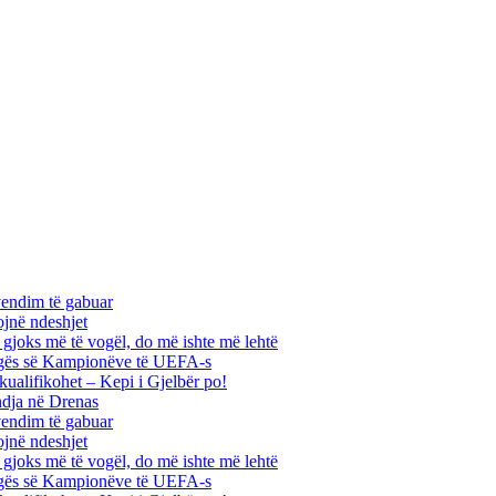
vendim të gabuar
ojnë ndeshjet
ha gjoks më të vogël, do më ishte më lehtë
 Ligës së Kampionëve të UEFA-s
kualifikohet – Kepi i Gjelbër po!
ndja në Drenas
vendim të gabuar
ojnë ndeshjet
ha gjoks më të vogël, do më ishte më lehtë
 Ligës së Kampionëve të UEFA-s