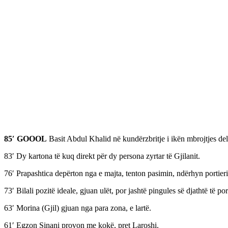
85′ GOOOL
Basit Abdul Khalid në kundërzbritje i ikën mbrojtjes del m
83′ Dy kartona të kuq direkt për dy persona zyrtar të Gjilanit.
76′ Prapashtica depërton nga e majta, tenton pasimin, ndërhyn portieri
73′ Bilali pozitë ideale, gjuan ulët, por jashtë pingules së djathtë të por
63′ Morina (Gjil) gjuan nga para zona, e lartë.
61′ Egzon Sinani provon me kokë, pret Laroshi.