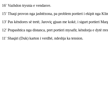
16′ Vazhdon trysnia e vendasve.
15′ Thaqi provon nga jashtëzona, pa problem portieri i ekipit nga Klin
13′ Pas këndores së tretë, Jaroviç gjuan me kokë, i sigurt portieri Ma
12′ Prapashtica nga distanca, pret portieri mysafir, këndorja e dytë rres
11′ Shaqiri (Duk) karton i verdhë, ndeshja ka tension.