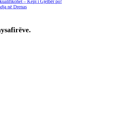
kualifikohet – Kepi i Gjelbër po!
ndja në Drenas
ysafirëve.