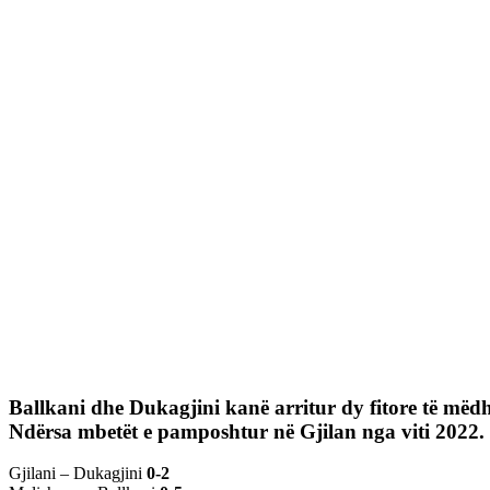
Ballkani dhe Dukagjini kanë arritur dy fitore të mëdh
Ndërsa mbetët e pamposhtur në Gjilan nga viti 2022.
Gjilani – Dukagjini
0-2