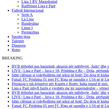
Liga 1 RV Maqedonisë
Raiffeisen Liga e Parë
Futboll Internacional
Serie A
La Liga
Bundesliga
Ligue I
Premierliga
Sportet tjera
Talentet
Diaspora
Retro
BREAKING
BVB tërbohet pas barazimit, akuzon për ndërhyrje ‚Judo‘ dhe 
LIVE | Liga e Parë – Java e 18, Prishtina e Re – Drita, përfund
Ishte cilësuar si volejbollistja më seksi në botë: Do doja të kis
Futsal: FC Prishtina 01 pret FC Riga në raundin e 1/16-së të
Përplasja e ish-lojtarëve për Kupën e Botës: Italia mund të mos 
Liga e Parë mbyll fazën e vjeshtës me tre superndeshje – vëme
BVB tërbohet pas barazimit, akuzon për ndërhyrje ‚Judo‘ dhe 
LIVE | Liga e Parë – Java e 18, Prishtina e Re – Drita, përfund
Ishte cilësuar si volejbollistja më seksi në botë: Do doja të kis
Futsal: FC Prishtina 01 pret FC Riga në raundin e 1/16-së të