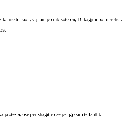
nuk ka më tension, Gjilani po mbizotëron, Dukagjini po mbrohet.
es.
a protesta, ose për zhagitje ose për gjykim të faullit.