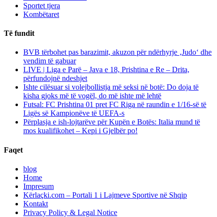
Sportet tjera
Kombëtaret
Të fundit
BVB tërbohet pas barazimit, akuzon për ndërhyrje ‚Judo‘ dhe
vendim të gabuar
LIVE | Liga e Parë – Java e 18, Prishtina e Re – Drita,
përfundojnë ndeshjet
Ishte cilësuar si volejbollistja më seksi në botë: Do doja të
kisha gjoks më të vogël, do më ishte më lehtë
Futsal: FC Prishtina 01 pret FC Riga në raundin e 1/16-së të
Ligës së Kampionëve të UEFA-s
Përplasja e ish-lojtarëve për Kupën e Botës: Italia mund të
mos kualifikohet – Kepi i Gjelbër po!
Faqet
blog
Home
Impresum
Kërlaçki.com – Portali 1 i Lajmeve Sportive në Shqip
Kontakt
Privacy Policy & Legal Notice