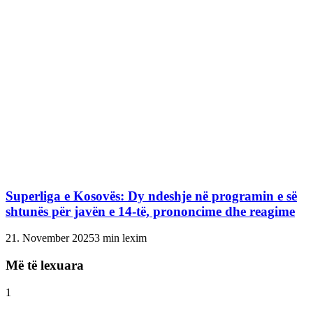
Superliga e Kosovës: Dy ndeshje në programin e së
shtunës për javën e 14-të, prononcime dhe reagime
21. November 2025
3 min lexim
Më të lexuara
1