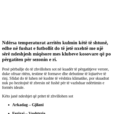
Ndërsa temperaturat arritën kulmin këtë të shtunë,
edhe në fushat e futbollit do të jetë nxehtë me një
sërë ndeshjesh miqësore mes klubeve kosovare që po
përgatiten për sezonin e ri.
Pesë përballje do të zhvillohen sot në kuadër të përgatitjeve verore,
duke ofruar ritëm, testime të formave dhe debutime të lojtarëve të
rinj. Sfidat do të luhen në kushte të vështira klimatike, por skuadrat
nuk po hezitojnë të zbresin në fushë për të vazhduar ndërtimin e
formës ideale.
Këto janë ndeshjet që pritet të zhvillohen sot
Arkadag – Gjilani
Ferizaj – Vushtrria