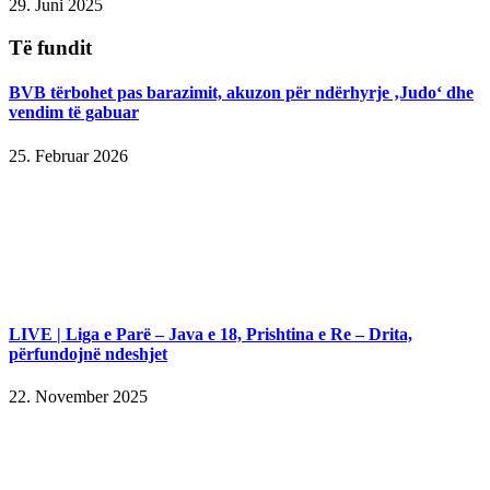
29. Juni 2025
Të fundit
BVB tërbohet pas barazimit, akuzon për ndërhyrje ‚Judo‘ dhe
vendim të gabuar
25. Februar 2026
LIVE | Liga e Parë – Java e 18, Prishtina e Re – Drita,
përfundojnë ndeshjet
22. November 2025