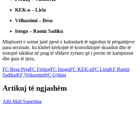
KEK-u – Liria
Vëllaznimi – Besa
Istogu – Ramiz Sadiku
Miqësoret e sotme janë pjesë e kalendarit të ngjeshur të përgatitjeve
para-sezonale, ku klubet kërkojnë të konsolidojnë skuadrat dhe të
testojnë taktikat në prag të sfidave zyrtare që i presin në kampionat
dhe gara të tjera.
FC Besa Peja
FC Ferizaj
FC Istogu
FC KEK-u
FC Liria
KF Ramiz
Sadiku
KF Vellaznimi
SC Gjilani
Artikuj të ngjashëm
Albi Mall Superliga