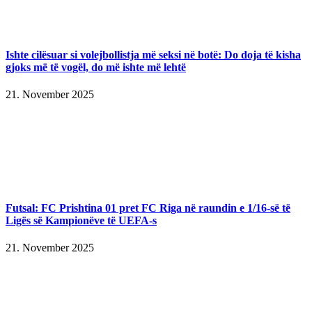
Ishte cilësuar si volejbollistja më seksi në botë: Do doja të kisha
gjoks më të vogël, do më ishte më lehtë
21. November 2025
Futsal: FC Prishtina 01 pret FC Riga në raundin e 1/16-së të
Ligës së Kampionëve të UEFA-s
21. November 2025