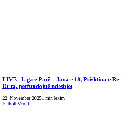
LIVE | Liga e Parë – Java e 18, Prishtina e Re –
Drita, përfundojnë ndeshjet
22. November 2025
1 min lexim
Futboll Vendi