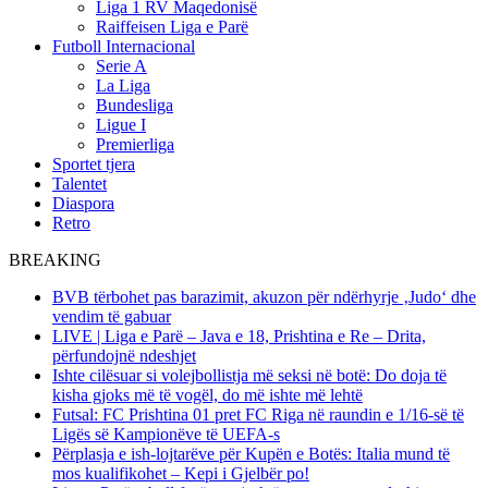
Liga 1 RV Maqedonisë
Raiffeisen Liga e Parë
Futboll Internacional
Serie A
La Liga
Bundesliga
Ligue I
Premierliga
Sportet tjera
Talentet
Diaspora
Retro
BREAKING
BVB tërbohet pas barazimit, akuzon për ndërhyrje ‚Judo‘ dhe
vendim të gabuar
LIVE | Liga e Parë – Java e 18, Prishtina e Re – Drita,
përfundojnë ndeshjet
Ishte cilësuar si volejbollistja më seksi në botë: Do doja të
kisha gjoks më të vogël, do më ishte më lehtë
Futsal: FC Prishtina 01 pret FC Riga në raundin e 1/16-së të
Ligës së Kampionëve të UEFA-s
Përplasja e ish-lojtarëve për Kupën e Botës: Italia mund të
mos kualifikohet – Kepi i Gjelbër po!