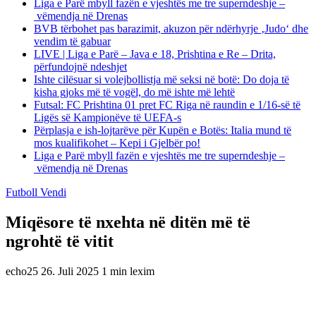
Liga e Parë mbyll fazën e vjeshtës me tre superndeshje –
vëmendja në Drenas
BVB tërbohet pas barazimit, akuzon për ndërhyrje ‚Judo‘ dhe
vendim të gabuar
LIVE | Liga e Parë – Java e 18, Prishtina e Re – Drita,
përfundojnë ndeshjet
Ishte cilësuar si volejbollistja më seksi në botë: Do doja të
kisha gjoks më të vogël, do më ishte më lehtë
Futsal: FC Prishtina 01 pret FC Riga në raundin e 1/16-së të
Ligës së Kampionëve të UEFA-s
Përplasja e ish-lojtarëve për Kupën e Botës: Italia mund të
mos kualifikohet – Kepi i Gjelbër po!
Liga e Parë mbyll fazën e vjeshtës me tre superndeshje –
vëmendja në Drenas
Futboll Vendi
Miqësore të nxehta në ditën më të
ngrohtë të vitit
echo25
26. Juli 2025
1 min lexim