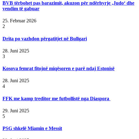
BVB tërbohet pas barazimit, akuzon për ndërhyrje ‚Judo‘ dhe
vendim të gabuar
25. Februar 2026
2
Drita po vazhdon përgatitjet në Bullgari
28. Juni 2025
3
Kosova femrat fitojnë miqësoren e parë ndaj Estonisë
28. Juni 2025
4
FFK me kamp treditor me futbollistë nga Diaspora
29. Juni 2025
5
PSG shkelë Miamin e Messit