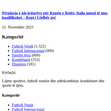
Përplasja e ish-lojtarëve për Kupën e Botës: Italia mund të mos
kualifikohet – Kepi i Gjelbër po!
21. November 2025
Kategoritë
Futboll Vendi
(1.322)
Futboll Internacional
(909)
Sportet tjera
(609)
Kombëtaret
(352)
Diaspora
(181)
Kërlaçki
.
Lajme sportive, futboll vendor dhe ndërkombëtar, kombëtaret dhe
sporte të tjera.
Kategoritë
Futboll Vendi
Futboll Internacional