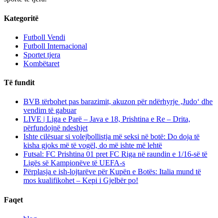
Kategoritë
Futboll Vendi
Futboll Internacional
Sportet tjera
Kombëtaret
Të fundit
BVB tërbohet pas barazimit, akuzon për ndërhyrje ‚Judo‘ dhe
vendim të gabuar
LIVE | Liga e Parë – Java e 18, Prishtina e Re – Drita,
përfundojnë ndeshjet
Ishte cilësuar si volejbollistja më seksi në botë: Do doja të
kisha gjoks më të vogël, do më ishte më lehtë
Futsal: FC Prishtina 01 pret FC Riga në raundin e 1/16-së të
Ligës së Kampionëve të UEFA-s
Përplasja e ish-lojtarëve për Kupën e Botës: Italia mund të
mos kualifikohet – Kepi i Gjelbër po!
Faqet