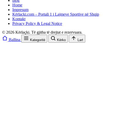
blog
Home
Impresum
Kërlaçki.com – Portali 1 i Lajmeve Sportive në Shqip
Kontakt
Privacy Policy & Legal Notice
© 2026 Kërlaçki. Të gjitha të drejtat e rezervuara.
Ballina
Kategoritë
Kërko
Lart