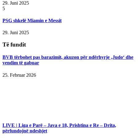
29. Juni 2025
5
PSG shkelë Miamin e Messit
29. Juni 2025
Të fundit
BVB tërbohet pas barazimit, akuzon për ndërhyrje ‚Judo‘ dhe
vendim të gabuar
25. Februar 2026
LIVE | Liga e Parë – Java e 18, Prishtina e Re – Drita,
përfundojnë ndeshjet