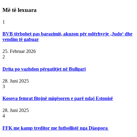
Më të lexuara
1
BVB tërbohet pas barazimit, akuzon për ndërhyrje ‚Judo‘ dhe
vendim të gabuar
25. Februar 2026
2
Drita po vazhdon përgatitjet në Bullgari
28. Juni 2025
3
Kosova femrat fitojnë miqësoren e parë ndaj Estonisë
28. Juni 2025
4
FFK me kamp treditor me futbollistë nga Diaspora