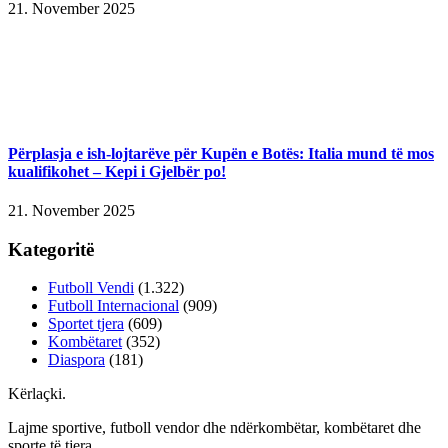
21. November 2025
Përplasja e ish-lojtarëve për Kupën e Botës: Italia mund të mos
kualifikohet – Kepi i Gjelbër po!
21. November 2025
Kategoritë
Futboll Vendi
(1.322)
Futboll Internacional
(909)
Sportet tjera
(609)
Kombëtaret
(352)
Diaspora
(181)
Kërlaçki
.
Lajme sportive, futboll vendor dhe ndërkombëtar, kombëtaret dhe
sporte të tjera.