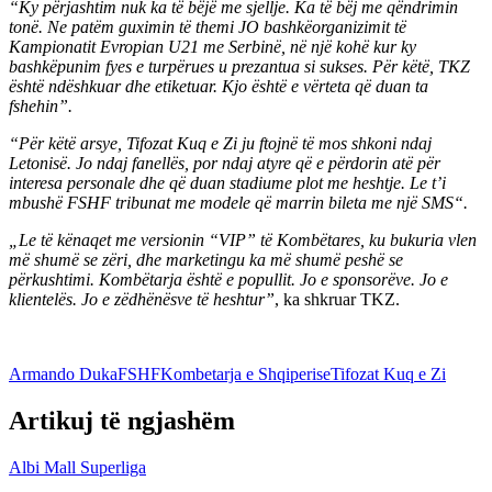
“Ky përjashtim nuk ka të bëjë me sjellje. Ka të bëj me qëndrimin
tonë. Ne patëm guximin të themi JO bashkëorganizimit të
Kampionatit Evropian U21 me Serbinë, në një kohë kur ky
bashkëpunim fyes e turpërues u prezantua si sukses. Për këtë, TKZ
është ndëshkuar dhe etiketuar. Kjo është e vërteta që duan ta
fshehin”.
“Për këtë arsye, Tifozat Kuq e Zi ju ftojnë të mos shkoni ndaj
Letonisë. Jo ndaj fanellës, por ndaj atyre që e përdorin atë për
interesa personale dhe që duan stadiume plot me heshtje. Le t’i
mbushë FSHF tribunat me modele që marrin bileta me një SMS“.
„Le të kënaqet me versionin “VIP” të Kombëtares, ku bukuria vlen
më shumë se zëri, dhe marketingu ka më shumë peshë se
përkushtimi. Kombëtarja është e popullit. Jo e sponsorëve. Jo e
klientelës. Jo e zëdhënësve të heshtur”
, ka shkruar TKZ.
Armando Duka
FSHF
Kombetarja e Shqiperise
Tifozat Kuq e Zi
Artikuj të ngjashëm
Albi Mall Superliga