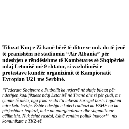
Tifozat Kuq e Zi kanë bërë të ditur se nuk do të jenë
të pranishëm në stadiumin “Air Albania” për
ndeshjen e rëndësishme të Kombëtares së Shqipërisë
ndaj Letonisë më 9 shtator, si vazhdimësi e
protestave kundër organizimit të Kampionatit
Evropian U21 me Serbinë.
“Federata Shqiptare e Futbollit ka nxjerrë në shitje biletat për
ndeshjen kualifikuese ndaj Letonisë në Tiranë dhe si për çudi, me
çmime të ulëta, nga frika se do t’u mbesin karriget bosh. I njohim
mirë këto lëvizje. Është ndeshja e katërt radhazi ku FSHF na ka
përjashtuar haptazi, duke na margjinalizuar dhe stigmatizuar
qëllimisht. Nuk është rastësi, është vendim politik inatçor!”, nis
komunikata e TKZ-së.