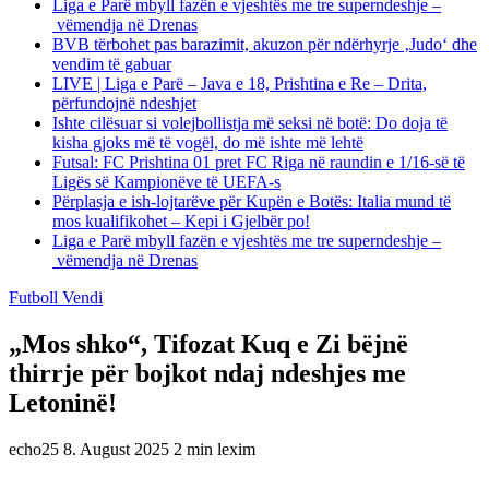
Liga e Parë mbyll fazën e vjeshtës me tre superndeshje –
vëmendja në Drenas
BVB tërbohet pas barazimit, akuzon për ndërhyrje ‚Judo‘ dhe
vendim të gabuar
LIVE | Liga e Parë – Java e 18, Prishtina e Re – Drita,
përfundojnë ndeshjet
Ishte cilësuar si volejbollistja më seksi në botë: Do doja të
kisha gjoks më të vogël, do më ishte më lehtë
Futsal: FC Prishtina 01 pret FC Riga në raundin e 1/16-së të
Ligës së Kampionëve të UEFA-s
Përplasja e ish-lojtarëve për Kupën e Botës: Italia mund të
mos kualifikohet – Kepi i Gjelbër po!
Liga e Parë mbyll fazën e vjeshtës me tre superndeshje –
vëmendja në Drenas
Futboll Vendi
„Mos shko“, Tifozat Kuq e Zi bëjnë
thirrje për bojkot ndaj ndeshjes me
Letoninë!
echo25
8. August 2025
2 min lexim