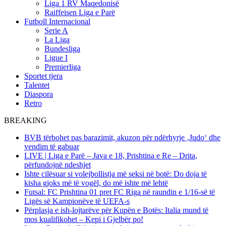
Liga 1 RV Maqedonisë
Raiffeisen Liga e Parë
Futboll Internacional
Serie A
La Liga
Bundesliga
Ligue I
Premierliga
Sportet tjera
Talentet
Diaspora
Retro
BREAKING
BVB tërbohet pas barazimit, akuzon për ndërhyrje ‚Judo‘ dhe
vendim të gabuar
LIVE | Liga e Parë – Java e 18, Prishtina e Re – Drita,
përfundojnë ndeshjet
Ishte cilësuar si volejbollistja më seksi në botë: Do doja të
kisha gjoks më të vogël, do më ishte më lehtë
Futsal: FC Prishtina 01 pret FC Riga në raundin e 1/16-së të
Ligës së Kampionëve të UEFA-s
Përplasja e ish-lojtarëve për Kupën e Botës: Italia mund të
mos kualifikohet – Kepi i Gjelbër po!