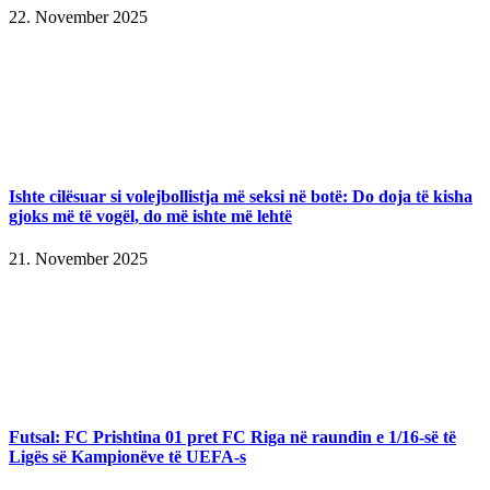
22. November 2025
Ishte cilësuar si volejbollistja më seksi në botë: Do doja të kisha
gjoks më të vogël, do më ishte më lehtë
21. November 2025
Futsal: FC Prishtina 01 pret FC Riga në raundin e 1/16-së të
Ligës së Kampionëve të UEFA-s