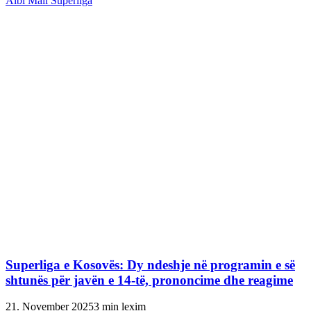
Albi Mall Superliga
Superliga e Kosovës: Dy ndeshje në programin e së
shtunës për javën e 14-të, prononcime dhe reagime
21. November 2025
3 min lexim