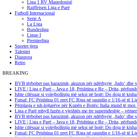
Liga 1 RV Maqedonisë
Raiffeisen Liga e Parë
Futboll Internacional
Serie A
La Liga
Bundesliga
Ligue I
Premierliga
Sportet tjera
Talentet
Diaspora
Retro
BREAKING
BVB tërbohet pas barazimit, akuzon për ndërhyrje ‚Judo‘ dhe 
LIVE | Liga e Parë – Java e 18, Prishtina e Re – Drita, përfund
Ishte cilësuar si volejbollistja më seksi në botë: Do doja të kis
Futsal: FC Prishtina 01 pret FC Riga në raundin e 1/16-së të
Përplasja e ish-lojtarëve për Kupën e Botës: Italia mund të mos 
Liga e Parë mbyll fazën e vjeshtës me tre superndeshje – vëme
BVB tërbohet pas barazimit, akuzon për ndërhyrje ‚Judo‘ dhe 
LIVE | Liga e Parë – Java e 18, Prishtina e Re – Drita, përfund
Ishte cilësuar si volejbollistja më seksi në botë: Do doja të kis
Futsal: FC Prishtina 01 pret FC Riga në raundin e 1/16-së të