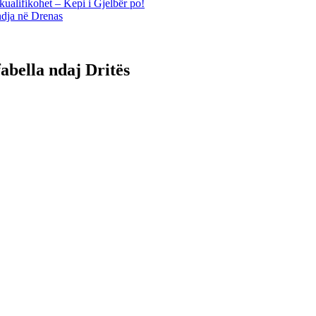
kualifikohet – Kepi i Gjelbër po!
ndja në Drenas
abella ndaj Dritës