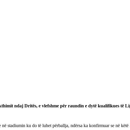
imit ndaj Dritës, e vlefshme për raundin e dytë kualifikues të L
ë stadiumin ku do të luhet përballja, ndërsa ka konfirmuar se në këtë sfi