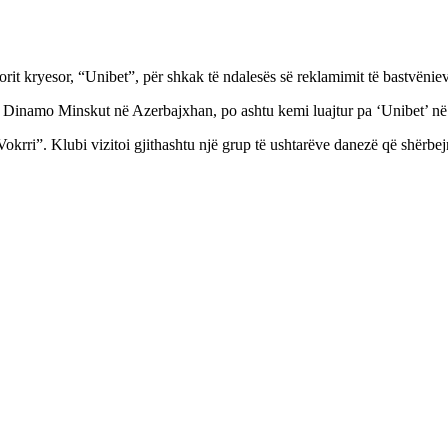
orit kryesor, “Unibet”, për shkak të ndalesës së reklamimit të bastvëni
 Dinamo Minskut në Azerbajxhan, po ashtu kemi luajtur pa ‘Unibet’ në g
Vokrri”. Klubi vizitoi gjithashtu një grup të ushtarëve danezë që shërb