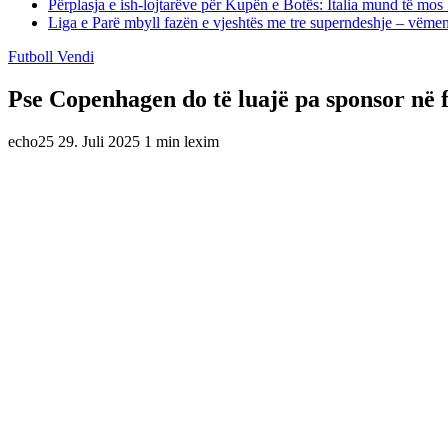
Përplasja e ish-lojtarëve për Kupën e Botës: Italia mund të mos 
Liga e Parë mbyll fazën e vjeshtës me tre superndeshje – vëme
Futboll Vendi
Pse Copenhagen do të luajë pa sponsor në f
echo25
29. Juli 2025
1 min lexim