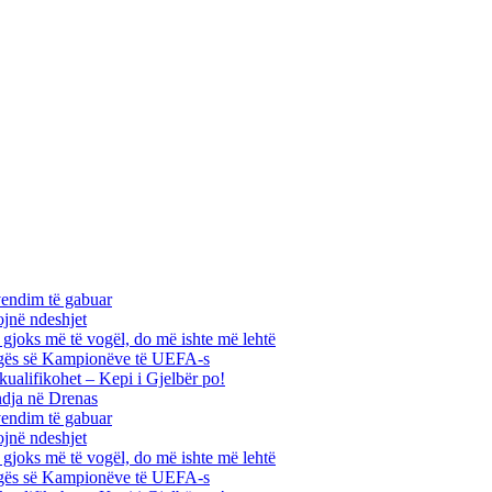
vendim të gabuar
ojnë ndeshjet
ha gjoks më të vogël, do më ishte më lehtë
 Ligës së Kampionëve të UEFA-s
kualifikohet – Kepi i Gjelbër po!
ndja në Drenas
vendim të gabuar
ojnë ndeshjet
ha gjoks më të vogël, do më ishte më lehtë
 Ligës së Kampionëve të UEFA-s