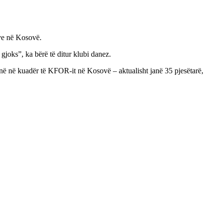
eve në Kosovë.
joks”, ka bërë të ditur klubi danez.
ejnë në kuadër të KFOR-it në Kosovë – aktualisht janë 35 pjesëtarë,