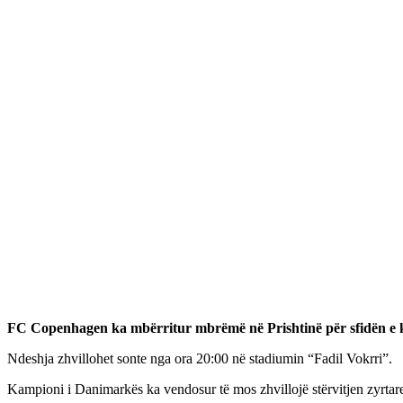
FC Copenhagen ka mbërritur mbrëmë në Prishtinë për sfidën e kth
Ndeshja zhvillohet sonte nga ora 20:00 në stadiumin “Fadil Vokrri”.
Kampioni i Danimarkës ka vendosur të mos zhvillojë stërvitjen zyrtare n