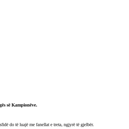
igës së Kampionëve.
dë do të luajë me fanellat e treta, ngjyrë të gjelbër.