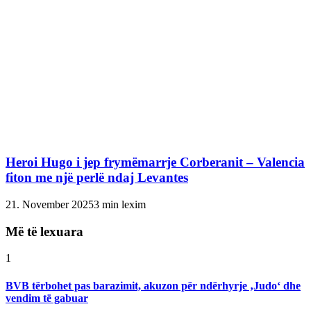
Heroi Hugo i jep frymëmarrje Corberanit – Valencia
fiton me një perlë ndaj Levantes
21. November 2025
3 min lexim
Më të lexuara
1
BVB tërbohet pas barazimit, akuzon për ndërhyrje ‚Judo‘ dhe
vendim të gabuar