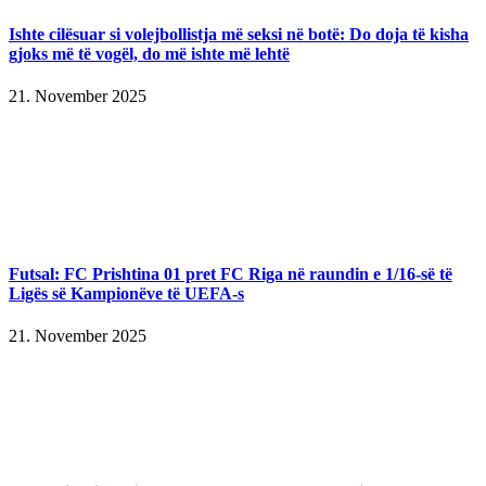
Ishte cilësuar si volejbollistja më seksi në botë: Do doja të kisha
gjoks më të vogël, do më ishte më lehtë
21. November 2025
Futsal: FC Prishtina 01 pret FC Riga në raundin e 1/16-së të
Ligës së Kampionëve të UEFA-s
21. November 2025