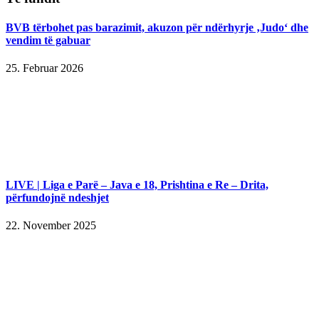
BVB tërbohet pas barazimit, akuzon për ndërhyrje ‚Judo‘ dhe
vendim të gabuar
25. Februar 2026
LIVE | Liga e Parë – Java e 18, Prishtina e Re – Drita,
përfundojnë ndeshjet
22. November 2025