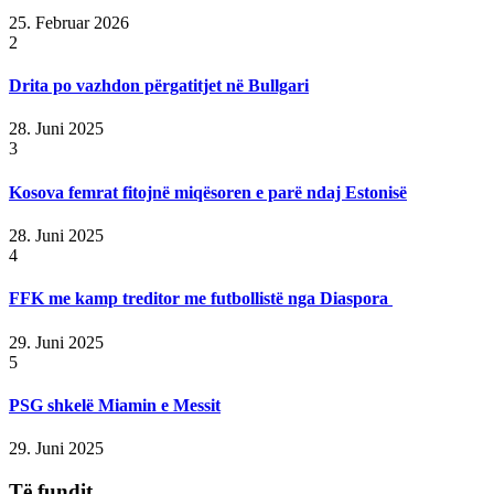
25. Februar 2026
2
Drita po vazhdon përgatitjet në Bullgari
28. Juni 2025
3
Kosova femrat fitojnë miqësoren e parë ndaj Estonisë
28. Juni 2025
4
FFK me kamp treditor me futbollistë nga Diaspora
29. Juni 2025
5
PSG shkelë Miamin e Messit
29. Juni 2025
Të fundit