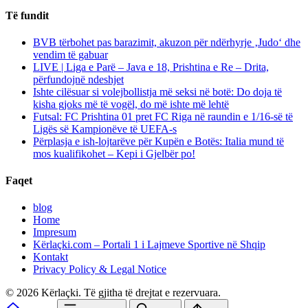
Të fundit
BVB tërbohet pas barazimit, akuzon për ndërhyrje ‚Judo‘ dhe
vendim të gabuar
LIVE | Liga e Parë – Java e 18, Prishtina e Re – Drita,
përfundojnë ndeshjet
Ishte cilësuar si volejbollistja më seksi në botë: Do doja të
kisha gjoks më të vogël, do më ishte më lehtë
Futsal: FC Prishtina 01 pret FC Riga në raundin e 1/16-së të
Ligës së Kampionëve të UEFA-s
Përplasja e ish-lojtarëve për Kupën e Botës: Italia mund të
mos kualifikohet – Kepi i Gjelbër po!
Faqet
blog
Home
Impresum
Kërlaçki.com – Portali 1 i Lajmeve Sportive në Shqip
Kontakt
Privacy Policy & Legal Notice
© 2026 Kërlaçki. Të gjitha të drejtat e rezervuara.