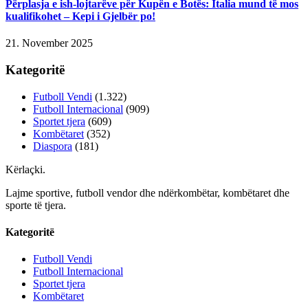
Përplasja e ish-lojtarëve për Kupën e Botës: Italia mund të mos
kualifikohet – Kepi i Gjelbër po!
21. November 2025
Kategoritë
Futboll Vendi
(1.322)
Futboll Internacional
(909)
Sportet tjera
(609)
Kombëtaret
(352)
Diaspora
(181)
Kërlaçki
.
Lajme sportive, futboll vendor dhe ndërkombëtar, kombëtaret dhe
sporte të tjera.
Kategoritë
Futboll Vendi
Futboll Internacional
Sportet tjera
Kombëtaret