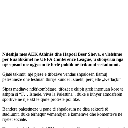
Ndeshja mes AEK Athinës dhe Hapoel Beer Sheva, e vlefshme
për kualifikimet në UEFA Conference League, u shoqërua nga
një episod me ngjyrim të fortë politik në tribunat e stadiumit.
Gjatë takimit, një pjesë e tifozëve vendas shpalosën flamuj
palestinezë dhe lëshuan thirrje kundër Izraelit, përcjellë „Kërlaçki“.
Sipas mediave ndërkombëtare, tifozët e ekipit grek intonuan kore të
ashpra si “F… Israele, viva la Palestina”, duke e kthyer atmosferën
sportive në një akt të qartë proteste politike.
Bandera palestineze u panë të shpalosura në disa sektorë të
stadiumit, duke tërhequr vëmendjen e kamerave dhe komenteve në
rrjetet sociale.