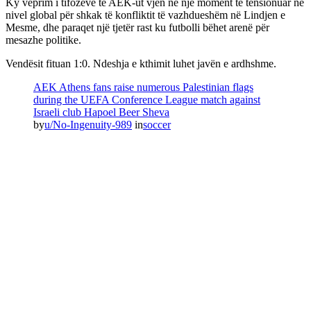
Ky veprim i tifozëve të AEK-ut vjen në një moment të tensionuar në
nivel global për shkak të konfliktit të vazhdueshëm në Lindjen e
Mesme, dhe paraqet një tjetër rast ku futbolli bëhet arenë për
mesazhe politike.
Vendësit fituan 1:0. Ndeshja e kthimit luhet javën e ardhshme.
AEK Athens fans raise numerous Palestinian flags
during the UEFA Conference League match against
Israeli club Hapoel Beer Sheva
by
u/No-Ingenuity-989
in
soccer