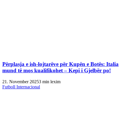
Përplasja e ish-lojtarëve për Kupën e Botës: Italia
mund të mos kualifikohet – Kepi i Gjelbër po!
21. November 2025
3 min lexim
Futboll Internacional