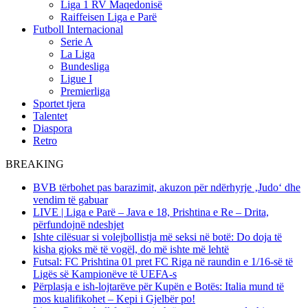
Liga 1 RV Maqedonisë
Raiffeisen Liga e Parë
Futboll Internacional
Serie A
La Liga
Bundesliga
Ligue I
Premierliga
Sportet tjera
Talentet
Diaspora
Retro
BREAKING
BVB tërbohet pas barazimit, akuzon për ndërhyrje ‚Judo‘ dhe
vendim të gabuar
LIVE | Liga e Parë – Java e 18, Prishtina e Re – Drita,
përfundojnë ndeshjet
Ishte cilësuar si volejbollistja më seksi në botë: Do doja të
kisha gjoks më të vogël, do më ishte më lehtë
Futsal: FC Prishtina 01 pret FC Riga në raundin e 1/16-së të
Ligës së Kampionëve të UEFA-s
Përplasja e ish-lojtarëve për Kupën e Botës: Italia mund të
mos kualifikohet – Kepi i Gjelbër po!