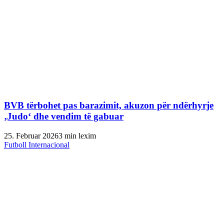
BVB tërbohet pas barazimit, akuzon për ndërhyrje
‚Judo‘ dhe vendim të gabuar
25. Februar 2026
3 min lexim
Futboll Internacional