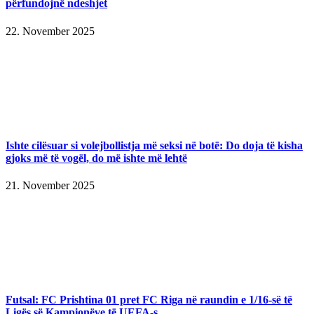
përfundojnë ndeshjet
22. November 2025
Ishte cilësuar si volejbollistja më seksi në botë: Do doja të kisha
gjoks më të vogël, do më ishte më lehtë
21. November 2025
Futsal: FC Prishtina 01 pret FC Riga në raundin e 1/16-së të
Ligës së Kampionëve të UEFA-s