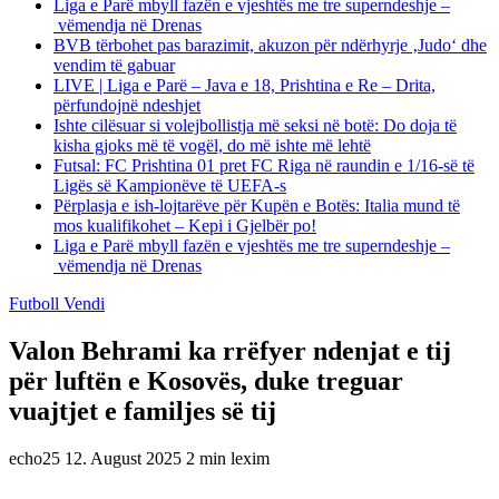
Liga e Parë mbyll fazën e vjeshtës me tre superndeshje –
vëmendja në Drenas
BVB tërbohet pas barazimit, akuzon për ndërhyrje ‚Judo‘ dhe
vendim të gabuar
LIVE | Liga e Parë – Java e 18, Prishtina e Re – Drita,
përfundojnë ndeshjet
Ishte cilësuar si volejbollistja më seksi në botë: Do doja të
kisha gjoks më të vogël, do më ishte më lehtë
Futsal: FC Prishtina 01 pret FC Riga në raundin e 1/16-së të
Ligës së Kampionëve të UEFA-s
Përplasja e ish-lojtarëve për Kupën e Botës: Italia mund të
mos kualifikohet – Kepi i Gjelbër po!
Liga e Parë mbyll fazën e vjeshtës me tre superndeshje –
vëmendja në Drenas
Futboll Vendi
Valon Behrami ka rrëfyer ndenjat e tij
për luftën e Kosovës, duke treguar
vuajtjet e familjes së tij
echo25
12. August 2025
2 min lexim