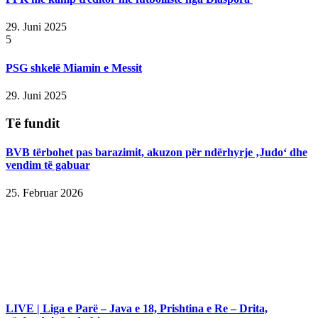
29. Juni 2025
5
PSG shkelë Miamin e Messit
29. Juni 2025
Të fundit
BVB tërbohet pas barazimit, akuzon për ndërhyrje ‚Judo‘ dhe
vendim të gabuar
25. Februar 2026
LIVE | Liga e Parë – Java e 18, Prishtina e Re – Drita,