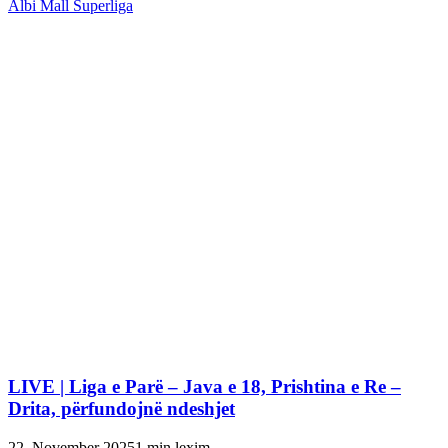
Albi Mall Superliga
LIVE | Liga e Parë – Java e 18, Prishtina e Re –
Drita, përfundojnë ndeshjet
22. November 2025
1 min lexim