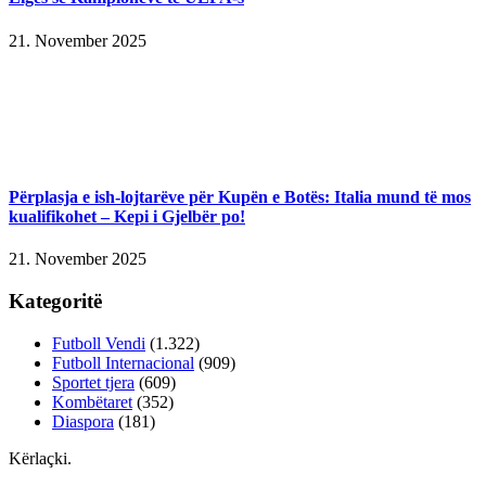
21. November 2025
Përplasja e ish-lojtarëve për Kupën e Botës: Italia mund të mos
kualifikohet – Kepi i Gjelbër po!
21. November 2025
Kategoritë
Futboll Vendi
(1.322)
Futboll Internacional
(909)
Sportet tjera
(609)
Kombëtaret
(352)
Diaspora
(181)
Kërlaçki
.