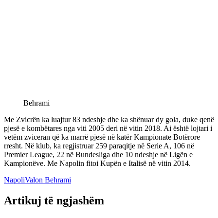
Behrami
Me Zvicrën ka luajtur 83 ndeshje dhe ka shënuar dy gola, duke qenë
pjesë e kombëtares nga viti 2005 deri në vitin 2018. Ai është lojtari i
vetëm zviceran që ka marrë pjesë në katër Kampionate Botërore
rresht. Në klub, ka regjistruar 259 paraqitje në Serie A, 106 në
Premier League, 22 në Bundesliga dhe 10 ndeshje në Ligën e
Kampionëve. Me Napolin fitoi Kupën e Italisë në vitin 2014.
Napoli
Valon Behrami
Artikuj të ngjashëm