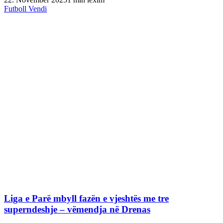
Futboll Vendi
Liga e Parë mbyll fazën e vjeshtës me tre
superndeshje – vëmendja në Drenas