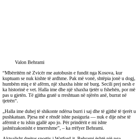
Valon Behrami
“Mbërritëm në Zvicër me autobusin e fundit nga Kosova, kur
kuptuam se nuk kishte të ardhme. Pak më vonë, shtëpia jonë u dogj,
humbëm miq e të afërm, një xhaxha ishte në burg. Secili prej nesh e
ka historinë e vet. Halla ime dhe një xhaxha tjetër u fshehën, por më
pas u gjetën. Të gjitha gratë u rreshtuan në njërën anë, burrat në
tjetrën“.
„Halla ime duhej të shikonte ndërsa burri i saj dhe të gjithë të tjerët u
pushkatuan. Pjesa më e rëndë ishte pasiguria — nuk e dije nëse të
afërmit e tu ishin gjallë apo jo. Për prindërit e mi ishte
jashtëzakonisht e tmerrshme”, – ka rrëfyer Behrami.
Aktualisht drejtor sportiv i Watford-it, Behrami është një nga