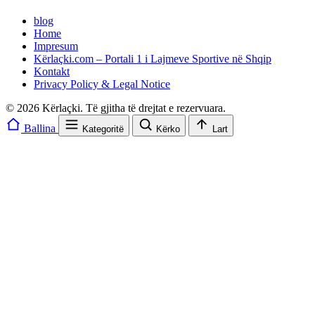
blog
Home
Impresum
Kërlaçki.com – Portali 1 i Lajmeve Sportive në Shqip
Kontakt
Privacy Policy & Legal Notice
© 2026 Kërlaçki. Të gjitha të drejtat e rezervuara.
Ballina
Kategoritë
Kërko
Lart