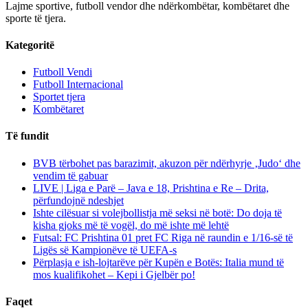
Lajme sportive, futboll vendor dhe ndërkombëtar, kombëtaret dhe
sporte të tjera.
Kategoritë
Futboll Vendi
Futboll Internacional
Sportet tjera
Kombëtaret
Të fundit
BVB tërbohet pas barazimit, akuzon për ndërhyrje ‚Judo‘ dhe
vendim të gabuar
LIVE | Liga e Parë – Java e 18, Prishtina e Re – Drita,
përfundojnë ndeshjet
Ishte cilësuar si volejbollistja më seksi në botë: Do doja të
kisha gjoks më të vogël, do më ishte më lehtë
Futsal: FC Prishtina 01 pret FC Riga në raundin e 1/16-së të
Ligës së Kampionëve të UEFA-s
Përplasja e ish-lojtarëve për Kupën e Botës: Italia mund të
mos kualifikohet – Kepi i Gjelbër po!
Faqet