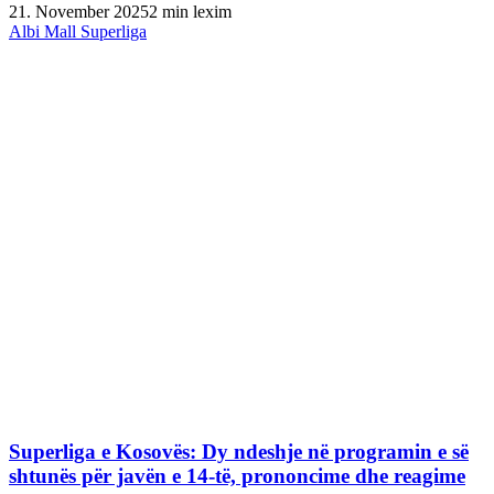
21. November 2025
2 min lexim
Albi Mall Superliga
Superliga e Kosovës: Dy ndeshje në programin e së
shtunës për javën e 14-të, prononcime dhe reagime