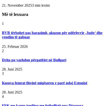
21. November 2025
3 min lexim
Më të lexuara
1
BVB tërbohet pas barazimit, akuzon për ndërhyrje ‚Judo‘ dhe
vendim të gabuar
25. Februar 2026
2
Drita po vazhdon përgatitjet në Bullgari
28. Juni 2025
3
Kosova femrat fitojnë miqësoren e parë ndaj Estonisë
28. Juni 2025
4
FFK me kamp treditor me futbollistë nga Diaspora