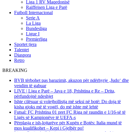
Liga 1 RV Maqedonisë
Raiffeisen Liga e Parë
Futboll Internacional
Serie A
La Liga
Bundesliga
Ligue I
Premierliga
Sportet tjera
Talentet
Diaspora
Retro
BREAKING
BVB tërbohet pas barazimit, akuzon për ndërhyrje ‚Judo‘ dhe
vendim të gabuar
LIVE | Liga e Parë – Java e 18, Prishtina e Re – Drita,
përfundojnë ndeshjet
Ishte cilësuar si volejbollistja më seksi në botë: Do doja të
kisha gjoks më të vogël, do më ishte më lehtë
Futsal: FC Prishtina 01 pret FC Riga në raundin e 1/16-së të
Ligës së Kampionëve të UEFA-s
Përplasja e ish-lojtarëve për Kupën e Botës: Italia mund të
mos kualifikohet – Kepi i Gjelbër po!