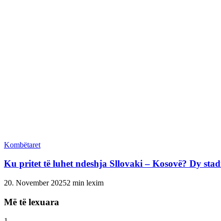
Kombëtaret
Ku pritet të luhet ndeshja Sllovaki – Kosovë? Dy sta
20. November 2025
2 min lexim
Më të lexuara
1