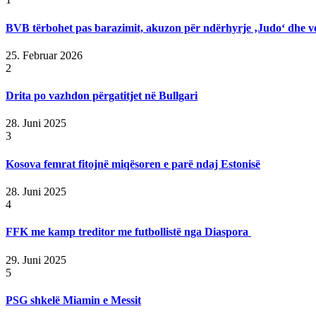
BVB tërbohet pas barazimit, akuzon për ndërhyrje ‚Judo‘ dhe v
25. Februar 2026
2
Drita po vazhdon përgatitjet në Bullgari
28. Juni 2025
3
Kosova femrat fitojnë miqësoren e parë ndaj Estonisë
28. Juni 2025
4
FFK me kamp treditor me futbollistë nga Diaspora
29. Juni 2025
5
PSG shkelë Miamin e Messit