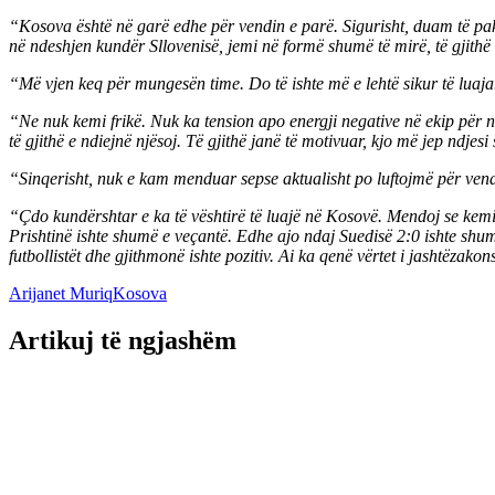
“Kosova është në garë edhe për vendin e parë. Sigurisht, duam të pakt
në ndeshjen kundër Sllovenisë, jemi në formë shumë të mirë, të gjithë
“Më vjen keq për mungesën time. Do të ishte më e lehtë sikur të l
“Ne nuk kemi frikë. Nuk ka tension apo energji negative në ekip për n
të gjithë e ndiejnë njësoj. Të gjithë janë të motivuar, kjo më jep ndjes
“Sinqerisht, nuk e kam menduar sepse aktualisht po luftojmë për vendi
“Çdo kundërshtar e ka të vështirë të luajë në Kosovë. Mendoj se kemi
Prishtinë ishte shumë e veçantë. Edhe ajo ndaj Suedisë 2:0 ishte shu
futbollistët dhe gjithmonë ishte pozitiv. Ai ka qenë vërtet i jashtëzako
Arijanet Muriq
Kosova
Artikuj të ngjashëm