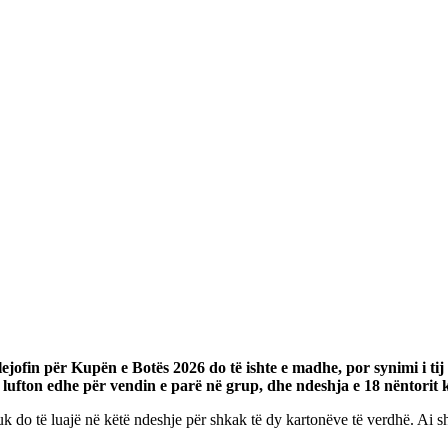
plejofin për Kupën e Botës 2026 do të ishte e madhe, por synimi i ti
fton edhe për vendin e parë në grup, dhe ndeshja e 18 nëntorit 
 do të luajë në këtë ndeshje për shkak të dy kartonëve të verdhë. Ai sh