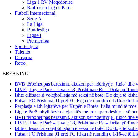
Liga 1 RV Maqedonisë
Raiffeisen Liga e Parë
Futboll Internacional
Serie A
La Liga
Bundesliga
Ligue I
Premierliga
Sportet tjera
Talentet
Diaspora
Retro
BREAKING
BVB tërbohet pas barazimit, akuzon për ndërhyrje ‚Judo‘ dhe 
LIVE | Liga e Parë – Java e 18, Prishtina e Re – Drita, përfund
Ishte cilësuar si volejbollistja më seksi në botë: Do doja të kis
Futsal: FC Prishtina 01 pret FC Riga në raundin e 1/16-së të
Përplasja e ish-lojtarëve për Kupën e Botës: Italia mund të mos 
Liga e Parë mbyll fazën e vjeshtës me tre superndeshje – vëme
BVB tërbohet pas barazimit, akuzon për ndërhyrje ‚Judo‘ dhe 
LIVE | Liga e Parë – Java e 18, Prishtina e Re – Drita, përfund
Ishte cilësuar si volejbollistja më seksi në botë: Do doja të kis
Futsal: FC Prishtina 01 pret FC Riga në raundin e 1/16-së të