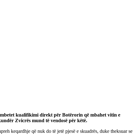
j mbetet kualifikimi direkt për Botërorin që mbahet vitin e
kundër Zvicrës mund të vendosë për këtë.
preh keqardhje që nuk do të jetë pjesë e skuadrës, duke theksuar se