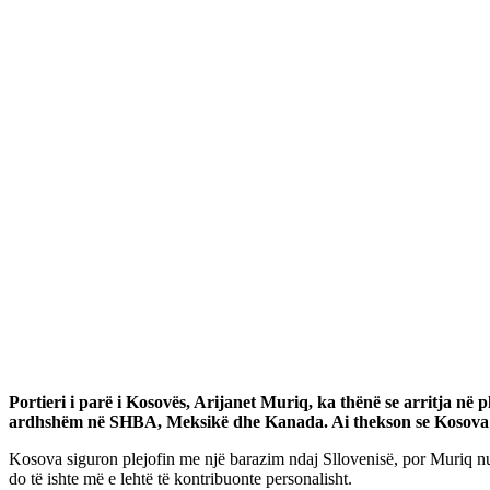
Portieri i parë i Kosovës, Arijanet Muriq, ka thënë se arritja në 
ardhshëm në SHBA, Meksikë dhe Kanada. Ai thekson se Kosova lu
Kosova siguron plejofin me një barazim ndaj Sllovenisë, por Muriq nuk
do të ishte më e lehtë të kontribuonte personalisht.