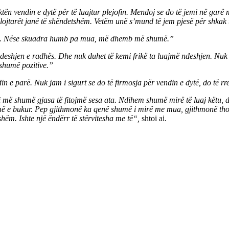
ën vendin e dytë për të luajtur plejofin. Mendoj se do të jemi në garë
 lojtarët janë të shëndetshëm. Vetëm unë s’mund të jem pjesë për shkak
uaja. Nëse skuadra humb pa mua, më dhemb më shumë.”
deshjen e radhës. Dhe nuk duhet të kemi frikë ta luajmë ndeshjen. Nuk ke
i shumë pozitive.”
n e parë. Nuk jam i sigurt se do të firmosja për vendin e dytë, do të r
 më shumë gjasa të fitojmë sesa ata. Ndihem shumë mirë të luaj këtu, d
më e bukur. Pep gjithmonë ka qenë shumë i mirë me mua, gjithmonë thos
nshëm. Ishte një ëndërr të stërvitesha me të“,
shtoi ai.