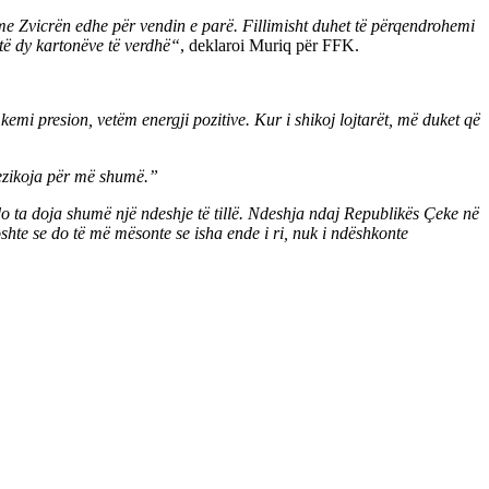
 me Zvicrën edhe për vendin e parë. Fillimisht duhet të përqendrohemi
 të dy kartonëve të verdhë“
, deklaroi Muriq për FFK.
mi presion, vetëm energji pozitive. Kur i shikoj lojtarët, më duket që
rezikoja për më shumë.”
o ta doja shumë një ndeshje të tillë. Ndeshja ndaj Republikës Çeke në
hte se do të më mësonte se isha ende i ri, nuk i ndëshkonte