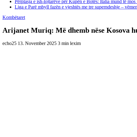
Përplasja e ish-lojtarëve për Kupën e Botës: Italia mund të mos 
Liga e Parë mbyll fazën e vjeshtës me tre superndeshje – vëme
Kombëtaret
Arijanet Muriq: Më dhemb nëse Kosova hu
echo25
13. November 2025
3 min lexim