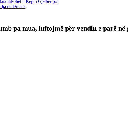
kualifikohet – Kepi i Gjelbër po!
ndja në Drenas
mb pa mua, luftojmë për vendin e parë në