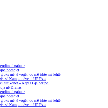
vendim të gabuar
ojnë ndeshjet
ha gjoks më të vogël, do më ishte më lehtë
 Ligës së Kampionëve të UEFA-s
kualifikohet – Kepi i Gjelbër po!
ndja në Drenas
vendim të gabuar
ojnë ndeshjet
ha gjoks më të vogël, do më ishte më lehtë
 Ligës së Kampionëve të UEFA-s