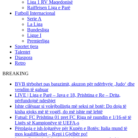
Liga 1 RV Maqedonisë
Raiffeisen Liga e Parë
Futboll Internacional
Serie A
La Liga
Bundesliga
Ligue I
Premierliga
Sportet tjera
Talentet
Diaspora
Retro
BREAKING
BVB tërbohet pas barazimit, akuzon për ndërhyrje ‚Judo‘ dhe
vendim të gabuar
LIVE | Liga e Parë – Java e 18, Prishtina e Re – Drita,
përfundojnë ndeshjet
Ishte cilësuar si volejbollistja më seksi në botë: Do doja të
kisha gjoks më të vogël, do më ishte më lehtë
Futsal: FC Prishtina 01 pret FC Riga në raundin e 1/16-së të
Ligës së Kampionëve të UEFA-s
Përplasja e ish-lojtarëve për Kupën e Botës: Italia mund të
mos kualifikohet – Kepi i Gjelbër po!