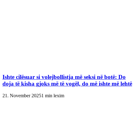
Ishte cilësuar si volejbollistja më seksi në botë: Do
doja të kisha gjoks më të vogël, do më ishte më lehtë
21. November 2025
1 min lexim