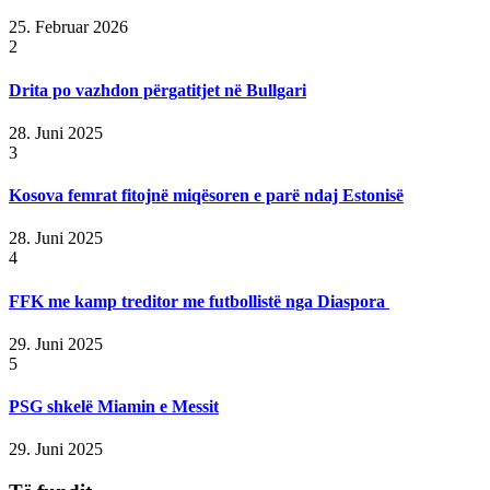
25. Februar 2026
2
Drita po vazhdon përgatitjet në Bullgari
28. Juni 2025
3
Kosova femrat fitojnë miqësoren e parë ndaj Estonisë
28. Juni 2025
4
FFK me kamp treditor me futbollistë nga Diaspora
29. Juni 2025
5
PSG shkelë Miamin e Messit
29. Juni 2025