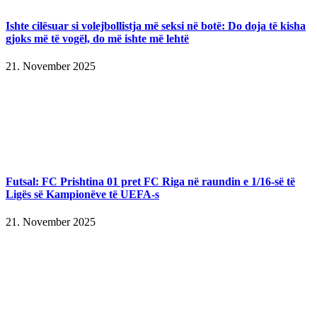
Ishte cilësuar si volejbollistja më seksi në botë: Do doja të kisha
gjoks më të vogël, do më ishte më lehtë
21. November 2025
Futsal: FC Prishtina 01 pret FC Riga në raundin e 1/16-së të
Ligës së Kampionëve të UEFA-s
21. November 2025