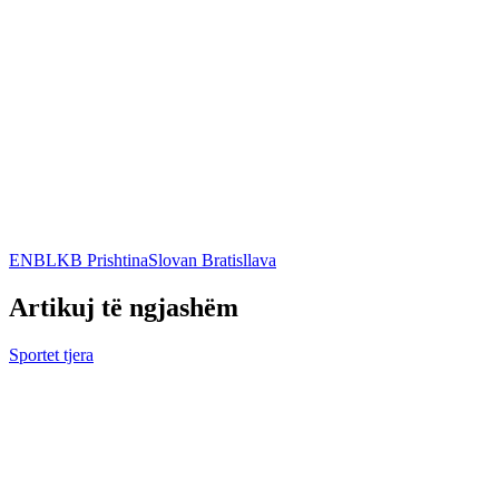
ENBL
KB Prishtina
Slovan Bratisllava
Artikuj të ngjashëm
Sportet tjera