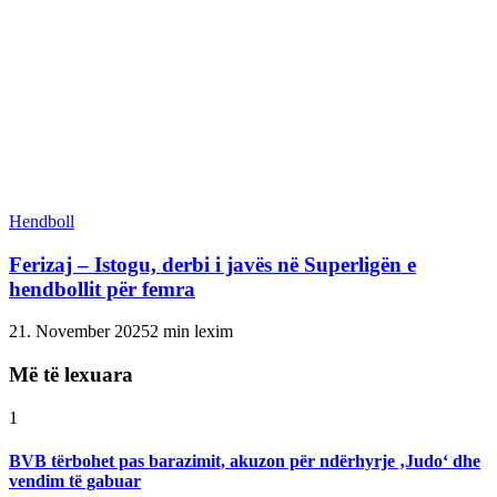
Hendboll
Ferizaj – Istogu, derbi i javës në Superligën e
hendbollit për femra
21. November 2025
2 min lexim
Më të lexuara
1
BVB tërbohet pas barazimit, akuzon për ndërhyrje ‚Judo‘ dhe
vendim të gabuar