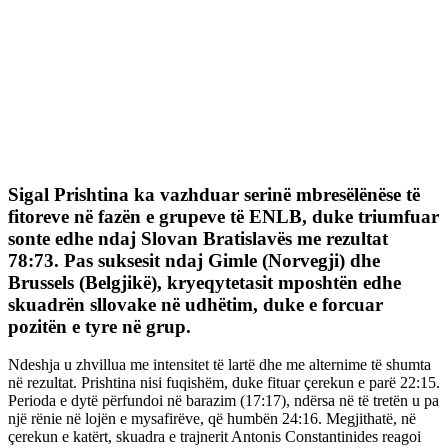
Sigal Prishtina ka vazhduar serinë mbresëlënëse të
fitoreve në fazën e grupeve të ENLB, duke triumfuar
sonte edhe ndaj Slovan Bratislavës me rezultat
78:73. Pas suksesit ndaj Gimle (Norvegji) dhe
Brussels (Belgjikë), kryeqytetasit mposhtën edhe
skuadrën sllovake në udhëtim, duke e forcuar
pozitën e tyre në grup.
Ndeshja u zhvillua me intensitet të lartë dhe me alternime të shumta
në rezultat. Prishtina nisi fuqishëm, duke fituar çerekun e parë 22:15.
Perioda e dytë përfundoi në barazim (17:17), ndërsa në të tretën u pa
një rënie në lojën e mysafirëve, që humbën 24:16. Megjithatë, në
çerekun e katërt, skuadra e trajnerit Antonis Constantinides reagoi