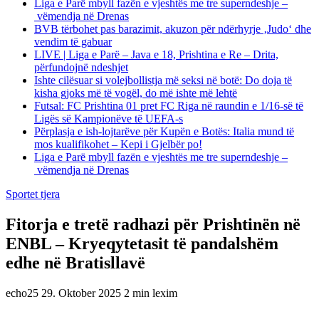
Liga e Parë mbyll fazën e vjeshtës me tre superndeshje –
vëmendja në Drenas
BVB tërbohet pas barazimit, akuzon për ndërhyrje ‚Judo‘ dhe
vendim të gabuar
LIVE | Liga e Parë – Java e 18, Prishtina e Re – Drita,
përfundojnë ndeshjet
Ishte cilësuar si volejbollistja më seksi në botë: Do doja të
kisha gjoks më të vogël, do më ishte më lehtë
Futsal: FC Prishtina 01 pret FC Riga në raundin e 1/16-së të
Ligës së Kampionëve të UEFA-s
Përplasja e ish-lojtarëve për Kupën e Botës: Italia mund të
mos kualifikohet – Kepi i Gjelbër po!
Liga e Parë mbyll fazën e vjeshtës me tre superndeshje –
vëmendja në Drenas
Sportet tjera
Fitorja e tretë radhazi për Prishtinën në
ENBL – Kryeqytetasit të pandalshëm
edhe në Bratisllavë
echo25
29. Oktober 2025
2 min lexim