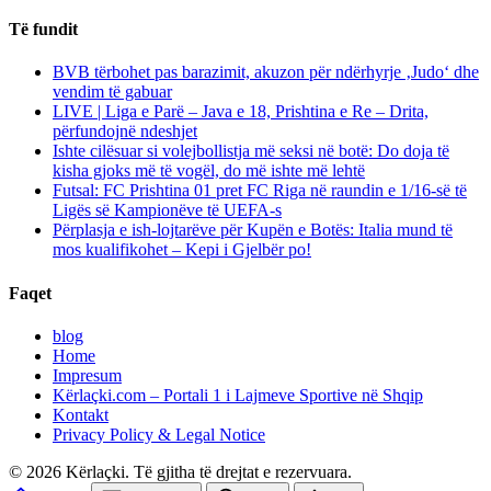
Të fundit
BVB tërbohet pas barazimit, akuzon për ndërhyrje ‚Judo‘ dhe
vendim të gabuar
LIVE | Liga e Parë – Java e 18, Prishtina e Re – Drita,
përfundojnë ndeshjet
Ishte cilësuar si volejbollistja më seksi në botë: Do doja të
kisha gjoks më të vogël, do më ishte më lehtë
Futsal: FC Prishtina 01 pret FC Riga në raundin e 1/16-së të
Ligës së Kampionëve të UEFA-s
Përplasja e ish-lojtarëve për Kupën e Botës: Italia mund të
mos kualifikohet – Kepi i Gjelbër po!
Faqet
blog
Home
Impresum
Kërlaçki.com – Portali 1 i Lajmeve Sportive në Shqip
Kontakt
Privacy Policy & Legal Notice
© 2026 Kërlaçki. Të gjitha të drejtat e rezervuara.