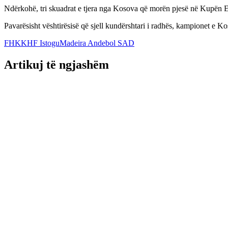
Ndërkohë, tri skuadrat e tjera nga Kosova që morën pjesë në Kupën 
Pavarësisht vështirësisë që sjell kundërshtari i radhës, kampionet e Ko
FHK
KHF Istogu
Madeira Andebol SAD
Artikuj të ngjashëm