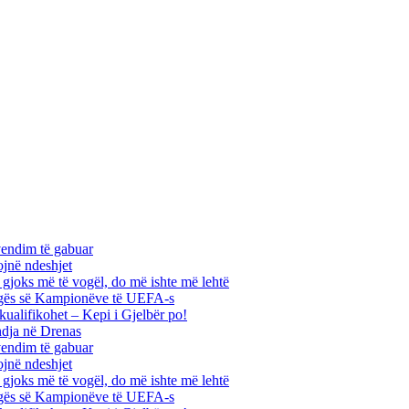
vendim të gabuar
ojnë ndeshjet
ha gjoks më të vogël, do më ishte më lehtë
 Ligës së Kampionëve të UEFA-s
kualifikohet – Kepi i Gjelbër po!
ndja në Drenas
vendim të gabuar
ojnë ndeshjet
ha gjoks më të vogël, do më ishte më lehtë
 Ligës së Kampionëve të UEFA-s