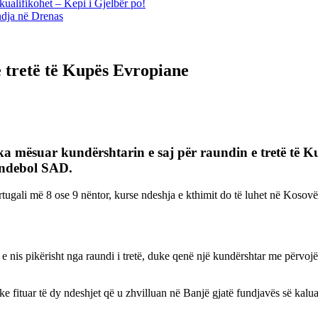
kualifikohet – Kepi i Gjelbër po!
ndja në Drenas
 tretë të Kupës Evropiane
 ka mësuar kundërshtarin e saj për raundin e tretë t
 Andebol SAD.
ortugali më 8 ose 9 nëntor, kurse ndeshja e kthimit do të luhet në Kosov
e nis pikërisht nga raundi i tretë, duke qenë një kundërshtar me përvojë
fituar të dy ndeshjet që u zhvilluan në Banjë gjatë fundjavës së kaluar.