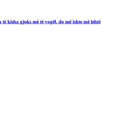
ja të kisha gjoks më të vogël, do më ishte më lehtë