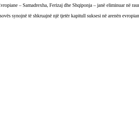
Evropiane – Samadrexha, Ferizaj dhe Shqiponja – janë eliminuar në ra
sovës synojnë të shkruajnë një tjetër kapitull suksesi në arenën evropian