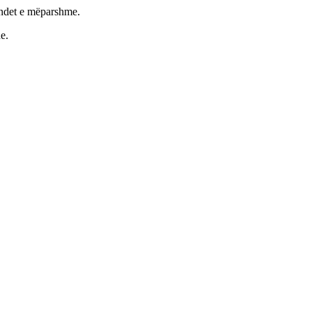
undet e mëparshme.
e.