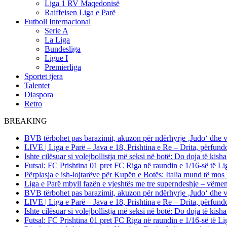
Liga 1 RV Maqedonisë
Raiffeisen Liga e Parë
Futboll Internacional
Serie A
La Liga
Bundesliga
Ligue I
Premierliga
Sportet tjera
Talentet
Diaspora
Retro
BREAKING
BVB tërbohet pas barazimit, akuzon për ndërhyrje ‚Judo‘ dhe 
LIVE | Liga e Parë – Java e 18, Prishtina e Re – Drita, përfund
Ishte cilësuar si volejbollistja më seksi në botë: Do doja të kis
Futsal: FC Prishtina 01 pret FC Riga në raundin e 1/16-së të
Përplasja e ish-lojtarëve për Kupën e Botës: Italia mund të mos 
Liga e Parë mbyll fazën e vjeshtës me tre superndeshje – vëme
BVB tërbohet pas barazimit, akuzon për ndërhyrje ‚Judo‘ dhe 
LIVE | Liga e Parë – Java e 18, Prishtina e Re – Drita, përfund
Ishte cilësuar si volejbollistja më seksi në botë: Do doja të kis
Futsal: FC Prishtina 01 pret FC Riga në raundin e 1/16-së të