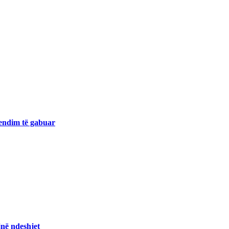
endim të gabuar
jnë ndeshjet