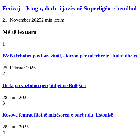
Ferizaj – Istogu, derbi i javës në Superligën e hendbol
21. November 2025
2 min lexim
Më të lexuara
1
BVB tërbohet pas barazimit, akuzon për ndërhyrje ‚Judo‘ dhe v
25. Februar 2026
2
Drita po vazhdon përgatitjet në Bullgari
28. Juni 2025
3
Kosova femrat fitojnë miqësoren e parë ndaj Estonisë
28. Juni 2025
4