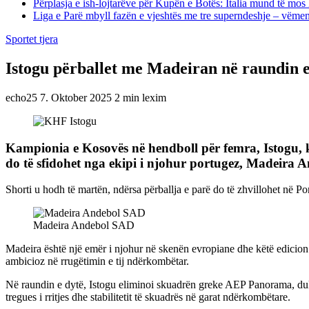
Përplasja e ish-lojtarëve për Kupën e Botës: Italia mund të mos 
Liga e Parë mbyll fazën e vjeshtës me tre superndeshje – vëme
Sportet tjera
Istogu përballet me Madeiran në raundin e
echo25
7. Oktober 2025
2 min lexim
Kampionia e Kosovës në hendboll për femra, Istogu,
do të sfidohet nga ekipi i njohur portugez, Madeira
Shorti u hodh të martën, ndërsa përballja e parë do të zhvillohet në P
Madeira Andebol SAD
Madeira është një emër i njohur në skenën evropiane dhe këtë edicion 
ambicioz në rrugëtimin e tij ndërkombëtar.
Në raundin e dytë, Istogu eliminoi skuadrën greke AEP Panorama, duke 
tregues i rritjes dhe stabilitetit të skuadrës në garat ndërkombëtare.