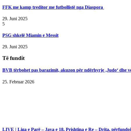
FFK me kamp treditor me futbollistë nga Diaspora
29. Juni 2025
5
PSG shkelë Miamin e Messit
29. Juni 2025
Të fundit
BVB tërbohet pas barazimit, akuzon për ndërhyrje ‚Judo‘ dhe v
25. Februar 2026
LIVE | Liga e Parë – Java e 18, Prishtina e Re – Drita, përfundo