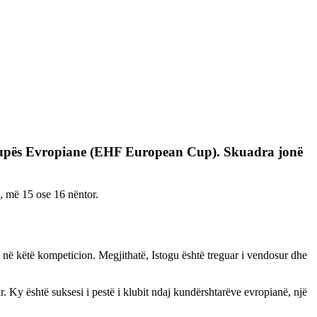
ë Kupës Evropiane (EHF European Cup). Skuadra jonë
ë, më 15 ose 16 nëntor.
 në këtë kompeticion. Megjithatë, Istogu është treguar i vendosur dhe
 Ky është suksesi i pestë i klubit ndaj kundërshtarëve evropianë, një