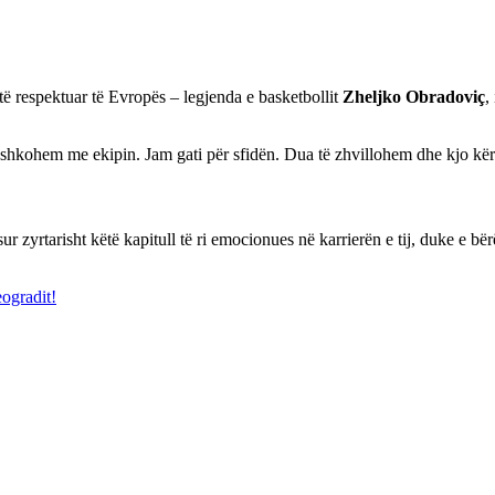
të respektuar të Evropës – legjenda e basketbollit
Zh
eljko Obradoviç
,
hkohem me ekipin. Jam gati për sfidën. Dua të zhvillohem dhe kjo kërkon
 zyrtarisht këtë kapitull të ri emocionues në karrierën e tij, duke e bërë
ogradit!