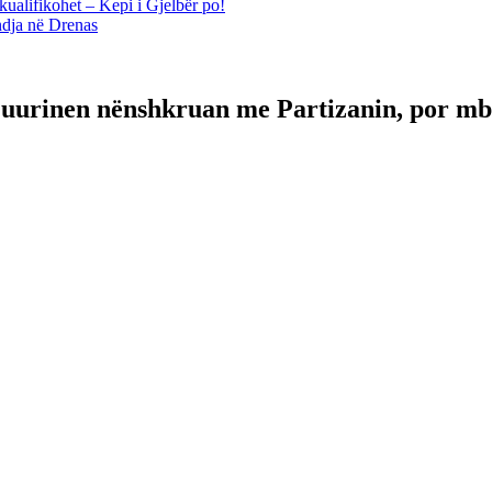
kualifikohet – Kepi i Gjelbër po!
ndja në Drenas
 Muurinen nënshkruan me Partizanin, por 