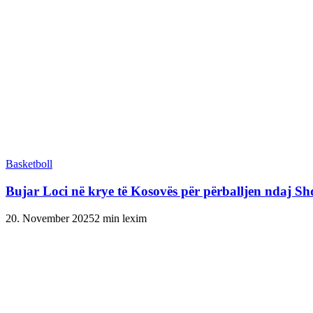
Basketboll
Bujar Loci në krye të Kosovës për përballjen ndaj Shqi
20. November 2025
2 min lexim