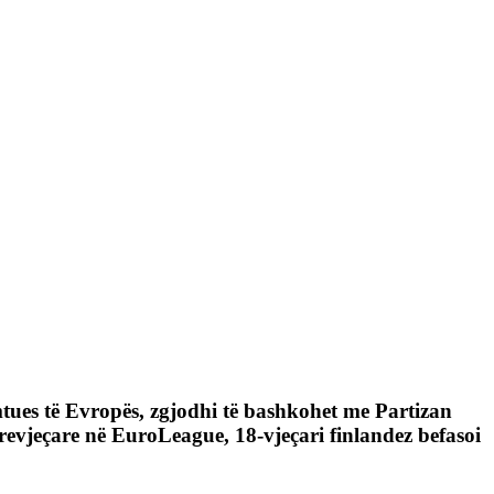
mtues të Evropës, zgjodhi të bashkohet me Partizan
trevjeçare në EuroLeague, 18-vjeçari finlandez befasoi