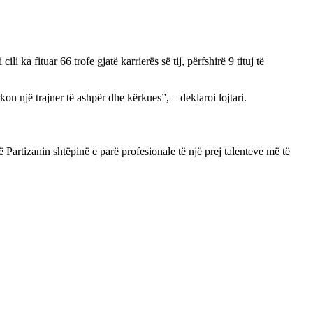
 i cili ka fituar 66 trofe gjatë karrierës së tij, përfshirë 9 tituj të
 një trajner të ashpër dhe kërkues”, – deklaroi lojtari.
 Partizanin shtëpinë e parë profesionale të një prej talenteve më të