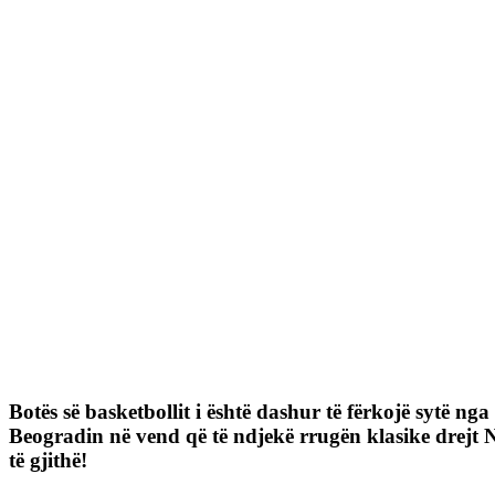
Botës së basketbollit i është dashur të fërkojë sytë 
Beogradin në vend që të ndjekë rrugën klasike drejt N
të gjithë!