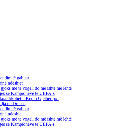
vendim të gabuar
ojnë ndeshjet
ha gjoks më të vogël, do më ishte më lehtë
 Ligës së Kampionëve të UEFA-s
kualifikohet – Kepi i Gjelbër po!
ndja në Drenas
vendim të gabuar
ojnë ndeshjet
ha gjoks më të vogël, do më ishte më lehtë
 Ligës së Kampionëve të UEFA-s