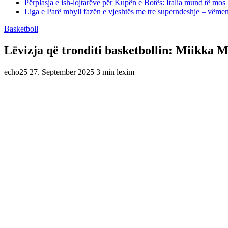
Përplasja e ish-lojtarëve për Kupën e Botës: Italia mund të mos 
Liga e Parë mbyll fazën e vjeshtës me tre superndeshje – vëme
Basketboll
Lëvizja që tronditi basketbollin: Miikka
echo25
27. September 2025
3 min lexim