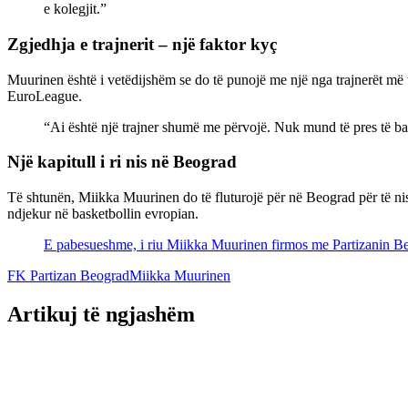
e kolegjit.”
Zgjedhja e trajnerit – një faktor kyç
Muurinen është i vetëdijshëm se do të punojë me një nga trajnerët më 
EuroLeague.
“Ai është një trajner shumë me përvojë. Nuk mund të pres të bas
Një kapitull i ri nis në Beograd
Të shtunën, Miikka Muurinen do të fluturojë për në Beograd për të nisur
ndjekur në basketbollin evropian.
E pabesueshme, i riu Miikka Muurinen firmos me Partizanin Be
FK Partizan Beograd
Miikka Muurinen
Artikuj të ngjashëm