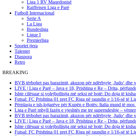
Liga 1 RV Maqedonisë
Raiffeisen Liga e Parë
Futboll Internacional
Serie A
La Liga
Bundesliga
Ligue I
Premierliga
Sportet tjera
Talentet
Diaspora
Retro
BREAKING
BVB tërbohet pas barazimit, akuzon për ndërhyrje ‚Judo‘ dhe 
LIVE | Liga e Parë – Java e 18, Prishtina e Re – Drita, përfund
Ishte cilësuar si volejbollistja më seksi në botë: Do doja të kis
Futsal: FC Prishtina 01 pret FC Riga në raundin e 1/16-së të
Përplasja e ish-lojtarëve për Kupën e Botës: Italia mund të mos 
Liga e Parë mbyll fazën e vjeshtës me tre superndeshje – vëme
BVB tërbohet pas barazimit, akuzon për ndërhyrje ‚Judo‘ dhe 
LIVE | Liga e Parë – Java e 18, Prishtina e Re – Drita, përfund
Ishte cilësuar si volejbollistja më seksi në botë: Do doja të kis
Futsal: FC Prishtina 01 pret FC Riga në raundin e 1/16-së të