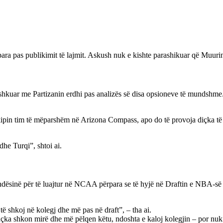
para pas publikimit të lajmit. Askush nuk e kishte parashikuar që Muurine
hkuar me Partizanin erdhi pas analizës së disa opsioneve të mundshme. 
kipin tim të mëparshëm në Arizona Compass, apo do të provoja diçka t
dhe Turqi”, shtoi ai.
dësinë për të luajtur në NCAA përpara se të hyjë në Draftin e NBA-së në
të shkoj në kolegj dhe më pas në draft”, – tha ai.
hçka shkon mirë dhe më pëlqen këtu, ndoshta e kaloj kolegjin – por nuk 