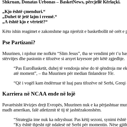
Shkruan, Donatas Urbonas – BasketNews, përcjellë Kërlaçki.
„Kjo është çmenduri.“
„Duhet të jetë lajm i rremë.“
„A është kjo e vërtetë?“
Këto ishin reagimet e zakonshme nga njerëzit e basketbollit në orët e 
Pse Partizani?
Muurinen, i njohur me nofkën “Slim Jesus”, tha se vendimi për t’u bas
stërvitjes dhe pasionin e tifozëve si arsyet kryesore për këtë zgjedhje.
“Pas EuroBasketit, duhej të vendosja nëse do të qëndroja me e
atë moment”, – tha Muurinen për median finlandeze
Yle
.
“Që i vogël kam ëndërruar të luaj para tifozëve në Serbi, Greqi 
Karriera në NCAA ende në lojë
Pavarësisht lëvizjes drejt Evropës, Muurinen nuk e ka përjashtuar mun
madh amerikan, falë atletizmit të tij të jashtëzakonshëm.
“Strategjia ime nuk ka ndryshuar. Pas këtij sezoni, synimi është 
“Ky është thjesht një ndalesë në Serbi për momentin. Nëse gjit