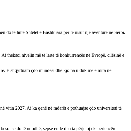
n do të linte Shtetet e Bashkuara për të nisur një aventurë në Serbi.
Ai theksoi nivelin më të lartë të konkurrencës në Evropë, cilësinë e
ë re. E shqyrtuam çdo mundësi dhe kjo na u duk më e mira në
 vitin 2027. Ai ka qenë në radarët e pothuajse çdo universiteti të
besoj se do të ndodhë, sepse ende dua ta përjetoj eksperiencën