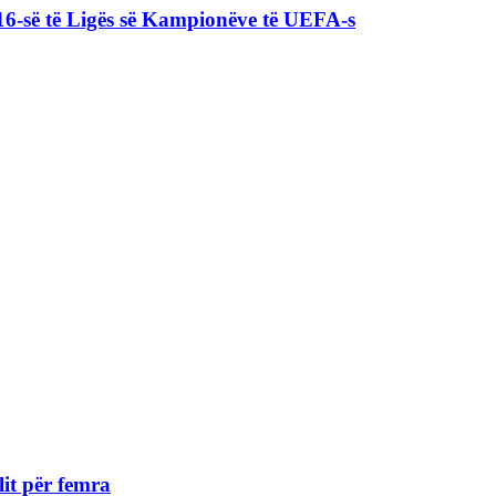
16-së të Ligës së Kampionëve të UEFA-s
lit për femra