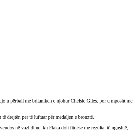
 ajo u përball me britaniken e njohur Chelsie Giles, por u mposht me
 të drejtën për të luftuar për medaljen e bronztë.
u vendos në vazhdime, ku Flaka doli fituese me rezultat të ngushtë,