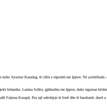
tes turke Aysenur Karadag, të cilën e mposhti me
Ippon
. Në çerekfinale,
etër britanike, Lanina Solley, gjithashtu me
Ippon
, duke siguruar kështu
ballë Fatjona Kasapit. Pas një ndeshjeje të fortë dhe të barabartë, dueli 