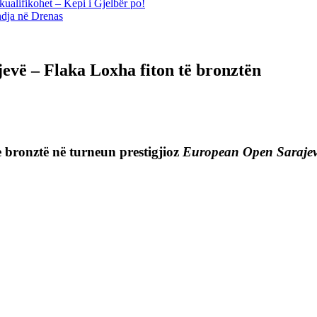
kualifikohet – Kepi i Gjelbër po!
ndja në Drenas
evë – Flaka Loxha fiton të bronztën
 bronztë në turneun prestigjioz
European Open Saraje