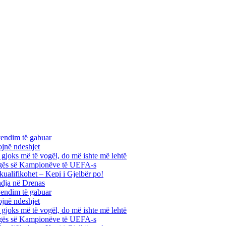
vendim të gabuar
ojnë ndeshjet
ha gjoks më të vogël, do më ishte më lehtë
 Ligës së Kampionëve të UEFA-s
kualifikohet – Kepi i Gjelbër po!
ndja në Drenas
vendim të gabuar
ojnë ndeshjet
ha gjoks më të vogël, do më ishte më lehtë
 Ligës së Kampionëve të UEFA-s