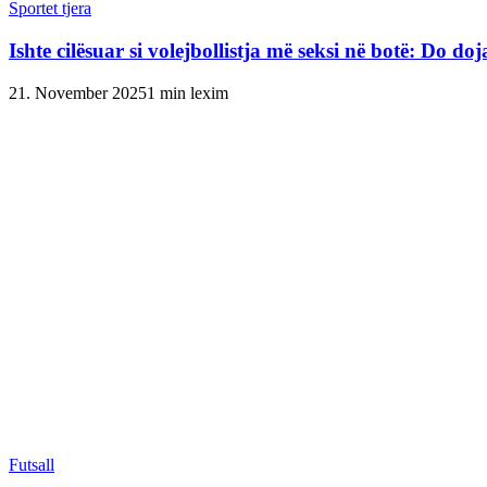
Sportet tjera
Ishte cilësuar si volejbollistja më seksi në botë: Do do
21. November 2025
1 min lexim
Futsall