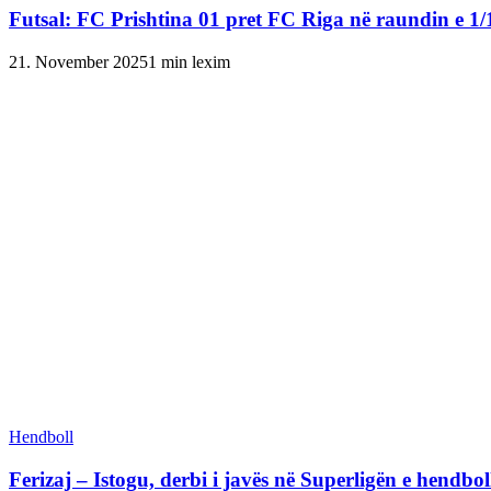
Futsal: FC Prishtina 01 pret FC Riga në raundin e 1/
21. November 2025
1 min lexim
Hendboll
Ferizaj – Istogu, derbi i javës në Superligën e hendbol