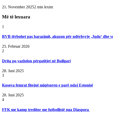
21. November 2025
2 min lexim
Më të lexuara
1
BVB tërbohet pas barazimit, akuzon për ndërhyrje ‚Judo‘ dhe v
25. Februar 2026
2
Drita po vazhdon përgatitjet në Bullgari
28. Juni 2025
3
Kosova femrat fitojnë miqësoren e parë ndaj Estonisë
28. Juni 2025
4
FFK me kamp treditor me futbollistë nga Diaspora