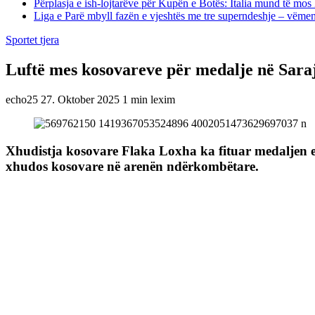
Përplasja e ish-lojtarëve për Kupën e Botës: Italia mund të mos 
Liga e Parë mbyll fazën e vjeshtës me tre superndeshje – vëme
Sportet tjera
Luftë mes kosovareve për medalje në Saraj
echo25
27. Oktober 2025
1 min lexim
Xhudistja kosovare Flaka Loxha ka fituar medaljen e
xhudos kosovare në arenën ndërkombëtare.