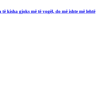
ja të kisha gjoks më të vogël, do më ishte më lehtë