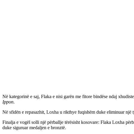
Në kategorinë e saj, Flaka e nisi garën me fitore bindëse ndaj xhudis
Ippon
.
Në sfidën e repasazhit, Loxha u rikthye fuqishëm duke eliminuar një tj
Finalja e vogël solli një përballje tërësisht kosovare: Flaka Loxha për
duke siguruar medaljen e bronztë.