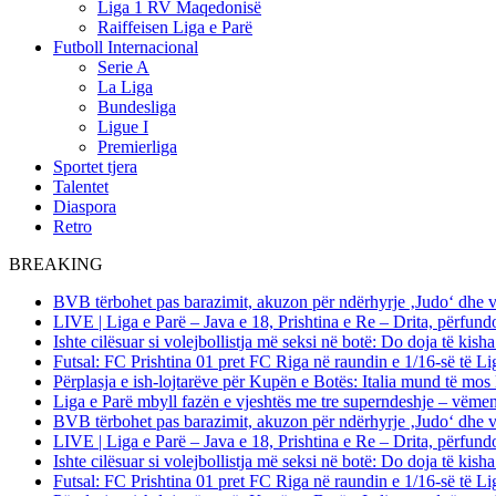
Liga 1 RV Maqedonisë
Raiffeisen Liga e Parë
Futboll Internacional
Serie A
La Liga
Bundesliga
Ligue I
Premierliga
Sportet tjera
Talentet
Diaspora
Retro
BREAKING
BVB tërbohet pas barazimit, akuzon për ndërhyrje ‚Judo‘ dhe 
LIVE | Liga e Parë – Java e 18, Prishtina e Re – Drita, përfund
Ishte cilësuar si volejbollistja më seksi në botë: Do doja të kis
Futsal: FC Prishtina 01 pret FC Riga në raundin e 1/16-së të
Përplasja e ish-lojtarëve për Kupën e Botës: Italia mund të mos 
Liga e Parë mbyll fazën e vjeshtës me tre superndeshje – vëme
BVB tërbohet pas barazimit, akuzon për ndërhyrje ‚Judo‘ dhe 
LIVE | Liga e Parë – Java e 18, Prishtina e Re – Drita, përfund
Ishte cilësuar si volejbollistja më seksi në botë: Do doja të kis
Futsal: FC Prishtina 01 pret FC Riga në raundin e 1/16-së të