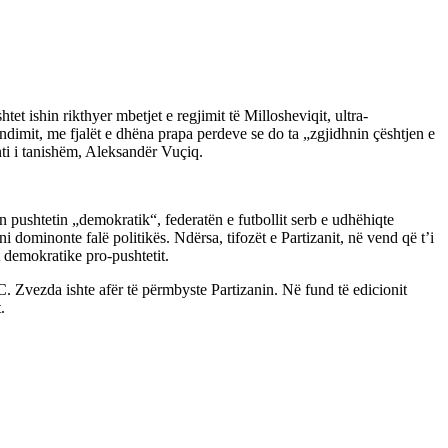
et ishin rikthyer mbetjet e regjimit të Millosheviqit, ultra-
ndimit, me fjalët e dhëna prapa perdeve se do ta „zgjidhnin çështjen e
nti i tanishëm, Aleksandër Vuçiq.
n pushtetin „demokratik“, federatën e futbollit serb e udhëhiqte
 dominonte falë politikës. Ndërsa, tifozët e Partizanit, në vend që t’i
t demokratike pro-pushtetit.
C. Zvezda ishte afër të përmbyste Partizanin. Në fund të edicionit
.