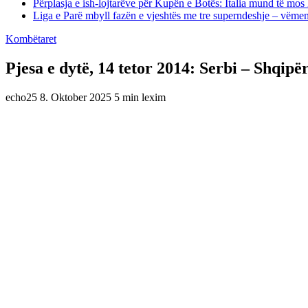
Përplasja e ish-lojtarëve për Kupën e Botës: Italia mund të mos 
Liga e Parë mbyll fazën e vjeshtës me tre superndeshje – vëme
Kombëtaret
Pjesa e dytë, 14 tetor 2014: Serbi – Shqip
echo25
8. Oktober 2025
5 min lexim