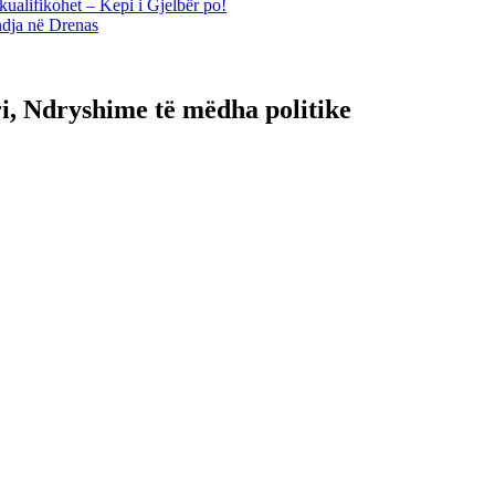
kualifikohet – Kepi i Gjelbër po!
ndja në Drenas
ëri, Ndryshime të mëdha politike