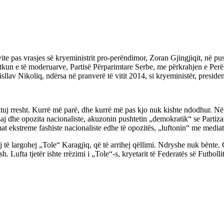
ite pas vrasjes së kryeministrit pro-perëndimor, Zoran Gjingjiqit, në pusht
petkun e të moderuarve, Partisë Përparimtare Serbe, me përkrahjen e Perë
sllav Nikoliq, ndërsa në pranverë të vitit 2014, si kryeministër, preside
 tituj rresht. Kurrë më parë, dhe kurrë më pas kjo nuk kishte ndodhur. Në
aj dhe opozita nacionaliste, akuzonin pushtetin „demokratik“ se Partizani
mat ekstreme fashiste nacionaliste edhe të opozitës, „luftonin“ me media
 të largohej „Tole“ Karagjiq, që të arrihej qëllimi. Ndryshe nuk bënte. 
. Lufta tjetër ishte rrëzimi i „Tole“-s, kryetarit të Federatës së Futbollit