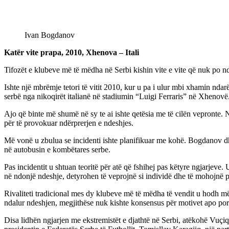
Ivan Bogdanov
Katër vite prapa, 2010, Xhenova – Itali
Tifozët e klubeve më të mëdha në Serbi kishin vite e vite që nuk po n
Ishte një mbrëmje tetori të vitit 2010, kur u pa i ulur mbi xhamin ndarë
serbë nga nikoqirët italianë në stadiumin “Luigi Ferraris” në Xhenovë
Ajo që binte më shumë në sy te ai ishte qetësia me të cilën vepronte. N
për të provokuar ndërprerjen e ndeshjes.
Më vonë u zbulua se incidenti ishte planifikuar me kohë. Bogdanov dhe 
në autobusin e kombëtares serbe.
Pas incidentit u shtuan teoritë për atë që fshihej pas këtyre ngjarjeve
në ndonjë ndeshje, detyrohen të veprojnë si individë dhe të mohojnë p
Rivaliteti tradicional mes dy klubeve më të mëdha të vendit u hodh më
ndalur ndeshjen, megjithëse nuk kishte konsensus për motivet apo poro
Disa lidhën ngjarjen me ekstremistët e djathtë në Serbi, atëkohë Vuçiq