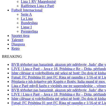
Liga 1 RV Maqedonisë
Raiffeisen Liga e Parë
Futboll Internacional
Serie A
La Liga
Bundesliga
Ligue I
Premierliga
Sportet tjera
Talentet
Diaspora
Retro
BREAKING
BVB tërbohet pas barazimit, akuzon për ndërhyrje ‚Judo‘ dhe 
LIVE | Liga e Parë – Java e 18, Prishtina e Re – Drita, përfund
Ishte cilësuar si volejbollistja më seksi në botë: Do doja të kis
Futsal: FC Prishtina 01 pret FC Riga në raundin e 1/16-së të
Përplasja e ish-lojtarëve për Kupën e Botës: Italia mund të mos 
Liga e Parë mbyll fazën e vjeshtës me tre superndeshje – vëme
BVB tërbohet pas barazimit, akuzon për ndërhyrje ‚Judo‘ dhe 
LIVE | Liga e Parë – Java e 18, Prishtina e Re – Drita, përfund
Ishte cilësuar si volejbollistja më seksi në botë: Do doja të kis
Futsal: FC Prishtina 01 pret FC Riga në raundin e 1/16-së të