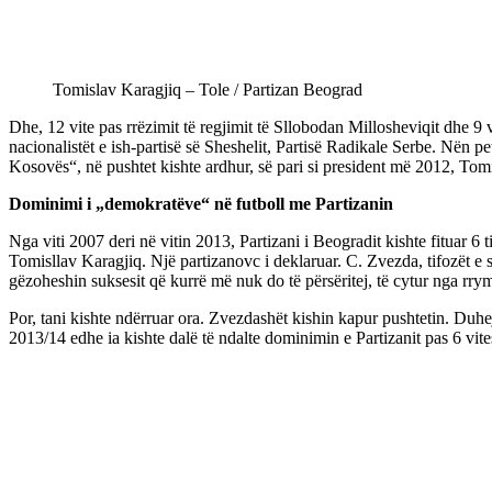
Tomislav Karagjiq – Tole / Partizan Beograd
Dhe, 12 vite pas rrëzimit të regjimit të Sllobodan Millosheviqit dhe 9 v
nacionalistët e ish-partisë së Sheshelit, Partisë Radikale Serbe. Nën 
Kosovës“, në pushtet kishte ardhur, së pari si president më 2012, Tomi
Dominimi i „demokratëve“ në futboll me Partizanin
Nga viti 2007 deri në vitin 2013, Partizani i Beogradit kishte fituar 6
Tomisllav Karagjiq. Një partizanovc i deklaruar. C. Zvezda, tifozët e s
gëzoheshin suksesit që kurrë më nuk do të përsëritej, të cytur nga rry
Por, tani kishte ndërruar ora. Zvezdashët kishin kapur pushtetin. Duhej
2013/14 edhe ia kishte dalë të ndalte dominimin e Partizanit pas 6 vitesh