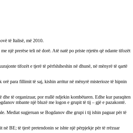
ovë të Italisë, më 2010.
me një prerëse teli në dorë. Atë natë po priste rrjetën që ndante tifozët
urajonte tifozët e tjerë të përfshiheshin në dhunë, në mënyrë të qartë
ë para fillimit të saj, kishin arritur në mënyrë misterioze të hipnin
mtë dhe të organizuar, por rrallë ndjekin kombëtaren. Edhe kur paraqiten
gdanov mbante një bluzë me logon e grupit të tij – gjë e pazakontë.
le. Mediat sugjeruan se Bogdanov dhe grupi i tij ishin paguar për të
në BE; të tjerë pretendonin se ishte një përpjekje për të rrëzuar