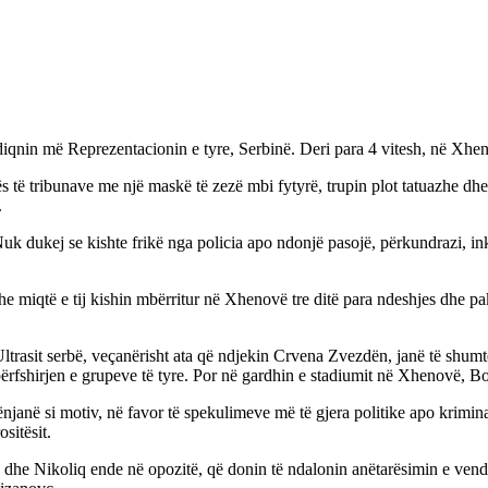
diqnin më Reprezentacionin e tyre, Serbinë. Deri para 4 vitesh, në Xhen
s të tribunave me një maskë të zezë mbi fytyrë, trupin plot tatuazhe dhe 
.
uk dukej se kishte frikë nga policia apo ndonjë pasojë, përkundrazi, ink
miqtë e tij kishin mbërritur në Xhenovë tre ditë para ndeshjes dhe pak or
. Ultrasit serbë, veçanërisht ata që ndjekin Crvena Zvezdën, janë të shu
ërfshirjen e grupeve të tyre. Por në gardhin e stadiumit në Xhenovë, Bo
njanë si motiv, në favor të spekulimeve më të gjera politike apo krimina
sitësit.
 dhe Nikoliq ende në opozitë, që donin të ndalonin anëtarësimin e vendit 