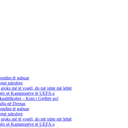
vendim të gabuar
ojnë ndeshjet
ha gjoks më të vogël, do më ishte më lehtë
 Ligës së Kampionëve të UEFA-s
kualifikohet – Kepi i Gjelbër po!
ndja në Drenas
vendim të gabuar
ojnë ndeshjet
ha gjoks më të vogël, do më ishte më lehtë
 Ligës së Kampionëve të UEFA-s