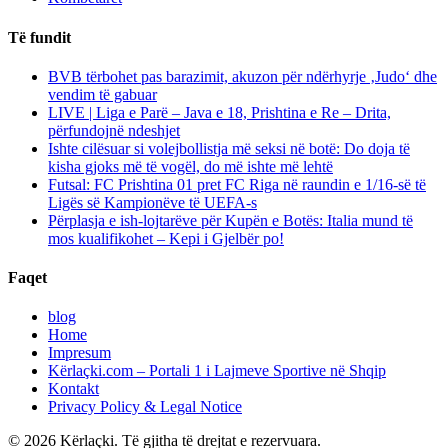
Të fundit
BVB tërbohet pas barazimit, akuzon për ndërhyrje ‚Judo‘ dhe
vendim të gabuar
LIVE | Liga e Parë – Java e 18, Prishtina e Re – Drita,
përfundojnë ndeshjet
Ishte cilësuar si volejbollistja më seksi në botë: Do doja të
kisha gjoks më të vogël, do më ishte më lehtë
Futsal: FC Prishtina 01 pret FC Riga në raundin e 1/16-së të
Ligës së Kampionëve të UEFA-s
Përplasja e ish-lojtarëve për Kupën e Botës: Italia mund të
mos kualifikohet – Kepi i Gjelbër po!
Faqet
blog
Home
Impresum
Kërlaçki.com – Portali 1 i Lajmeve Sportive në Shqip
Kontakt
Privacy Policy & Legal Notice
© 2026 Kërlaçki. Të gjitha të drejtat e rezervuara.