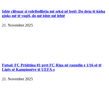
Ishte cilësuar si volejbollistja më seksi në botë: Do doja të kisha
gjoks më të vogël, do më ishte më lehtë
21. November 2025
Futsal: FC Prishtina 01 pret FC Riga në raundin e 1/16-së të
Ligës së Kampionëve të UEFA-s
21. November 2025