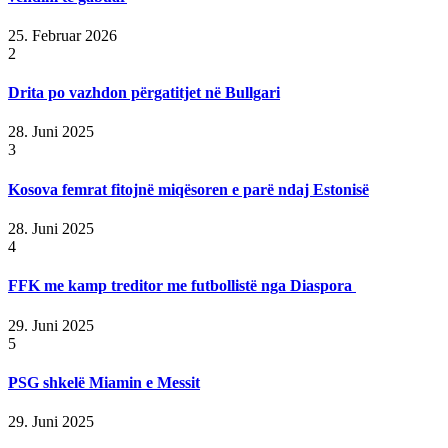
25. Februar 2026
2
Drita po vazhdon përgatitjet në Bullgari
28. Juni 2025
3
Kosova femrat fitojnë miqësoren e parë ndaj Estonisë
28. Juni 2025
4
FFK me kamp treditor me futbollistë nga Diaspora
29. Juni 2025
5
PSG shkelë Miamin e Messit
29. Juni 2025