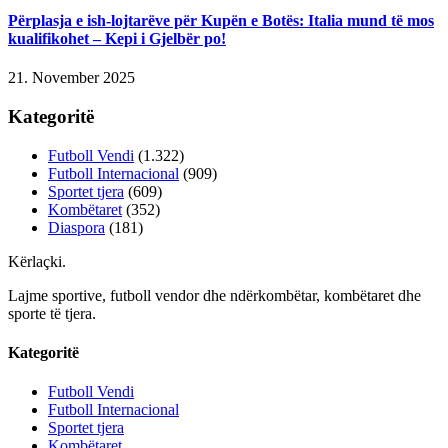
Përplasja e ish-lojtarëve për Kupën e Botës: Italia mund të mos
kualifikohet – Kepi i Gjelbër po!
21. November 2025
Kategoritë
Futboll Vendi
(1.322)
Futboll Internacional
(909)
Sportet tjera
(609)
Kombëtaret
(352)
Diaspora
(181)
Kërlaçki
.
Lajme sportive, futboll vendor dhe ndërkombëtar, kombëtaret dhe
sporte të tjera.
Kategoritë
Futboll Vendi
Futboll Internacional
Sportet tjera
Kombëtaret