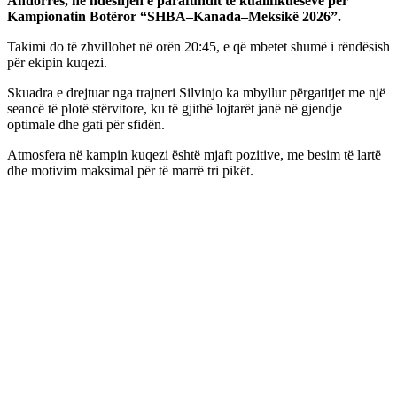
Andorrës, në ndeshjen e parafundit të kualifikueseve për
Kampionatin Botëror “SHBA–Kanada–Meksikë 2026”.
Takimi do të zhvillohet në orën 20:45, e që mbetet shumë i rëndësish
për ekipin kuqezi.
Skuadra e drejtuar nga trajneri Silvinjo ka mbyllur përgatitjet me një
seancë të plotë stërvitore, ku të gjithë lojtarët janë në gjendje
optimale dhe gati për sfidën.
Atmosfera në kampin kuqezi është mjaft pozitive, me besim të lartë
dhe motivim maksimal për të marrë tri pikët.