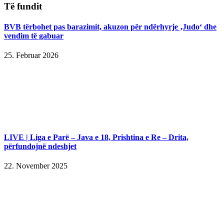
Të fundit
BVB tërbohet pas barazimit, akuzon për ndërhyrje ‚Judo‘ dhe
vendim të gabuar
25. Februar 2026
LIVE | Liga e Parë – Java e 18, Prishtina e Re – Drita,
përfundojnë ndeshjet
22. November 2025