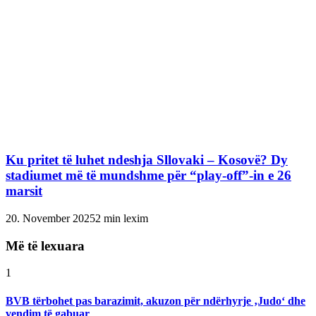
Ku pritet të luhet ndeshja Sllovaki – Kosovë? Dy
stadiumet më të mundshme për “play-off”-in e 26
marsit
20. November 2025
2 min lexim
Më të lexuara
1
BVB tërbohet pas barazimit, akuzon për ndërhyrje ‚Judo‘ dhe
vendim të gabuar