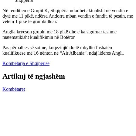
Shqipëria
Në renditjen e Grupit K, Shqipëria ndodhet aktualisht në vendin e
dytë me 11 pikë, ndërsa Andorra mban vendin e fundit, të pestin, me
vetëm 1 pikë të grumbulluar.
Anglia kryeson grupin me 18 pikë dhe e ka siguruar tashmë
matematikisht kualifikimin në Botëror.
Pas përballjes së sotme, kuqezinjtë do të mbyllin fushatën
kualifikuese më 16 nëntor, në “Air Albania”, ndaj lideres Angli.
Kombetarja e Shqiperise
Artikuj të ngjashëm
Kombëtaret