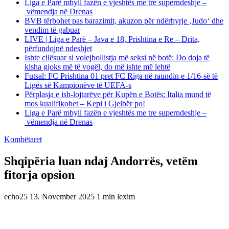
Liga e Parë mbyll fazën e vjeshtës me tre superndeshje –
vëmendja në Drenas
BVB tërbohet pas barazimit, akuzon për ndërhyrje ‚Judo‘ dhe
vendim të gabuar
LIVE | Liga e Parë – Java e 18, Prishtina e Re – Drita,
përfundojnë ndeshjet
Ishte cilësuar si volejbollistja më seksi në botë: Do doja të
kisha gjoks më të vogël, do më ishte më lehtë
Futsal: FC Prishtina 01 pret FC Riga në raundin e 1/16-së të
Ligës së Kampionëve të UEFA-s
Përplasja e ish-lojtarëve për Kupën e Botës: Italia mund të
mos kualifikohet – Kepi i Gjelbër po!
Liga e Parë mbyll fazën e vjeshtës me tre superndeshje –
vëmendja në Drenas
Kombëtaret
Shqipëria luan ndaj Andorrës, vetëm
fitorja opsion
echo25
13. November 2025
1 min lexim