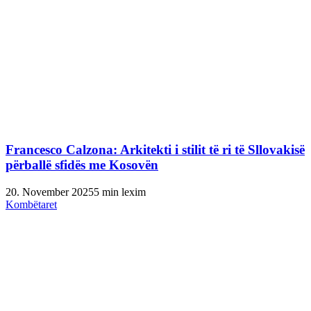
Francesco Calzona: Arkitekti i stilit të ri të Sllovakisë
përballë sfidës me Kosovën
20. November 2025
5 min lexim
Kombëtaret