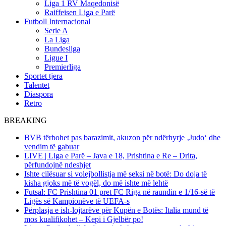
Liga 1 RV Maqedonisë
Raiffeisen Liga e Parë
Futboll Internacional
Serie A
La Liga
Bundesliga
Ligue I
Premierliga
Sportet tjera
Talentet
Diaspora
Retro
BREAKING
BVB tërbohet pas barazimit, akuzon për ndërhyrje ‚Judo‘ dhe
vendim të gabuar
LIVE | Liga e Parë – Java e 18, Prishtina e Re – Drita,
përfundojnë ndeshjet
Ishte cilësuar si volejbollistja më seksi në botë: Do doja të
kisha gjoks më të vogël, do më ishte më lehtë
Futsal: FC Prishtina 01 pret FC Riga në raundin e 1/16-së të
Ligës së Kampionëve të UEFA-s
Përplasja e ish-lojtarëve për Kupën e Botës: Italia mund të
mos kualifikohet – Kepi i Gjelbër po!