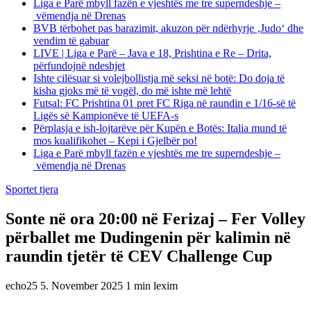
Liga e Parë mbyll fazën e vjeshtës me tre superndeshje –
vëmendja në Drenas
BVB tërbohet pas barazimit, akuzon për ndërhyrje ‚Judo‘ dhe
vendim të gabuar
LIVE | Liga e Parë – Java e 18, Prishtina e Re – Drita,
përfundojnë ndeshjet
Ishte cilësuar si volejbollistja më seksi në botë: Do doja të
kisha gjoks më të vogël, do më ishte më lehtë
Futsal: FC Prishtina 01 pret FC Riga në raundin e 1/16-së të
Ligës së Kampionëve të UEFA-s
Përplasja e ish-lojtarëve për Kupën e Botës: Italia mund të
mos kualifikohet – Kepi i Gjelbër po!
Liga e Parë mbyll fazën e vjeshtës me tre superndeshje –
vëmendja në Drenas
Sportet tjera
Sonte në ora 20:00 në Ferizaj – Fer Volley
përballet me Dudingenin për kalimin në
raundin tjetër të CEV Challenge Cup
echo25
5. November 2025
1 min lexim