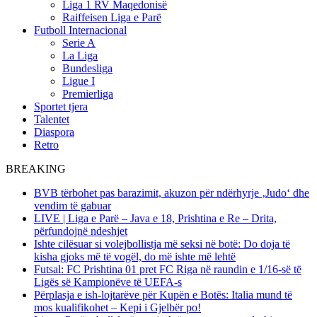
Liga 1 RV Maqedonisë
Raiffeisen Liga e Parë
Futboll Internacional
Serie A
La Liga
Bundesliga
Ligue I
Premierliga
Sportet tjera
Talentet
Diaspora
Retro
BREAKING
BVB tërbohet pas barazimit, akuzon për ndërhyrje ‚Judo‘ dhe
vendim të gabuar
LIVE | Liga e Parë – Java e 18, Prishtina e Re – Drita,
përfundojnë ndeshjet
Ishte cilësuar si volejbollistja më seksi në botë: Do doja të
kisha gjoks më të vogël, do më ishte më lehtë
Futsal: FC Prishtina 01 pret FC Riga në raundin e 1/16-së të
Ligës së Kampionëve të UEFA-s
Përplasja e ish-lojtarëve për Kupën e Botës: Italia mund të
mos kualifikohet – Kepi i Gjelbër po!