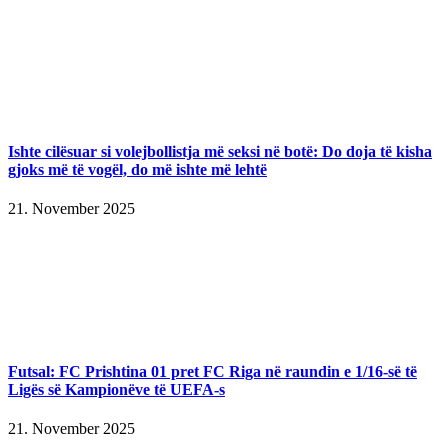
Ishte cilësuar si volejbollistja më seksi në botë: Do doja të kisha
gjoks më të vogël, do më ishte më lehtë
21. November 2025
Futsal: FC Prishtina 01 pret FC Riga në raundin e 1/16-së të
Ligës së Kampionëve të UEFA-s
21. November 2025