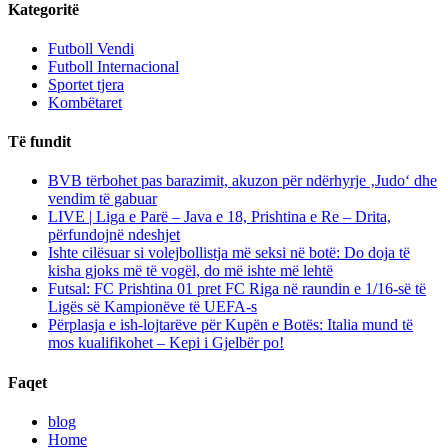
Kategoritë
Futboll Vendi
Futboll Internacional
Sportet tjera
Kombëtaret
Të fundit
BVB tërbohet pas barazimit, akuzon për ndërhyrje ‚Judo‘ dhe
vendim të gabuar
LIVE | Liga e Parë – Java e 18, Prishtina e Re – Drita,
përfundojnë ndeshjet
Ishte cilësuar si volejbollistja më seksi në botë: Do doja të
kisha gjoks më të vogël, do më ishte më lehtë
Futsal: FC Prishtina 01 pret FC Riga në raundin e 1/16-së të
Ligës së Kampionëve të UEFA-s
Përplasja e ish-lojtarëve për Kupën e Botës: Italia mund të
mos kualifikohet – Kepi i Gjelbër po!
Faqet
blog
Home