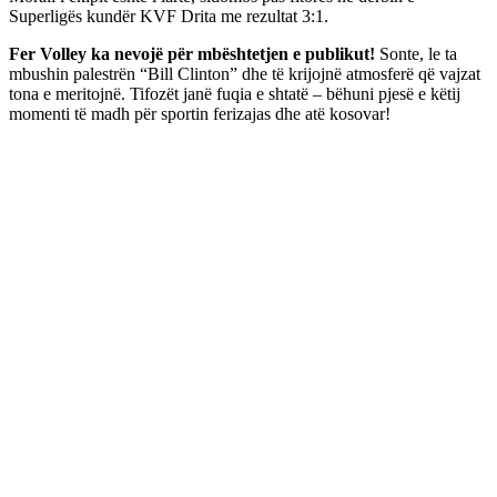
Superligës kundër KVF Drita me rezultat 3:1.
Fer Volley ka nevojë për mbështetjen e publikut!
Sonte, le ta
mbushin palestrën “Bill Clinton” dhe të krijojnë atmosferë që vajzat
tona e meritojnë. Tifozët janë fuqia e shtatë – bëhuni pjesë e këtij
momenti të madh për sportin ferizajas dhe atë kosovar!