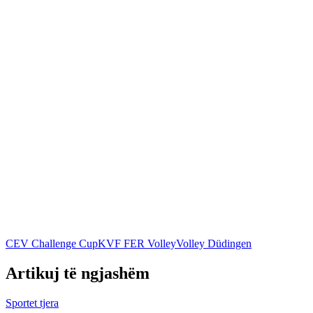
CEV Challenge Cup
KVF FER Volley
Volley Düdingen
Artikuj të ngjashëm
Sportet tjera