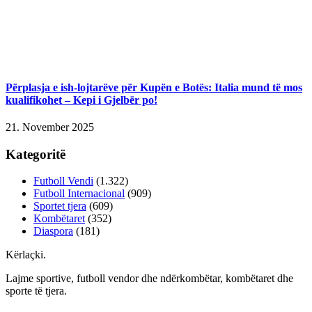
Përplasja e ish-lojtarëve për Kupën e Botës: Italia mund të mos
kualifikohet – Kepi i Gjelbër po!
21. November 2025
Kategoritë
Futboll Vendi
(1.322)
Futboll Internacional
(909)
Sportet tjera
(609)
Kombëtaret
(352)
Diaspora
(181)
Kërlaçki
.
Lajme sportive, futboll vendor dhe ndërkombëtar, kombëtaret dhe
sporte të tjera.