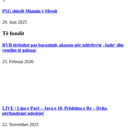
PSG shkelë Miamin e Messit
29. Juni 2025
Të fundit
BVB tërbohet pas barazimit, akuzon për ndërhyrje ‚Judo‘ dhe
vendim të gabuar
25. Februar 2026
LIVE | Liga e Parë – Java e 18, Prishtina e Re – Drita,
përfundojnë ndeshjet
22. November 2025