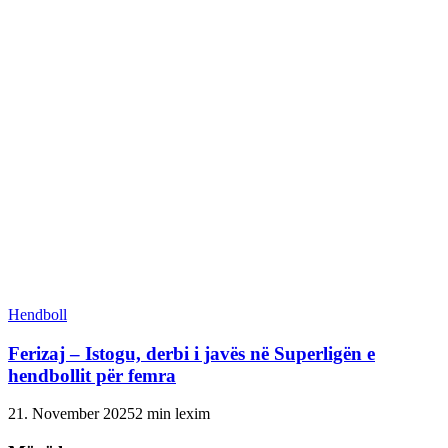
Hendboll
Ferizaj – Istogu, derbi i javës në Superligën e
hendbollit për femra
21. November 2025
2 min lexim