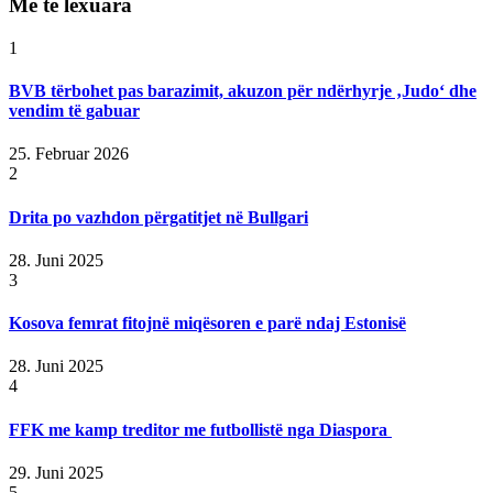
Më të lexuara
1
BVB tërbohet pas barazimit, akuzon për ndërhyrje ‚Judo‘ dhe
vendim të gabuar
25. Februar 2026
2
Drita po vazhdon përgatitjet në Bullgari
28. Juni 2025
3
Kosova femrat fitojnë miqësoren e parë ndaj Estonisë
28. Juni 2025
4
FFK me kamp treditor me futbollistë nga Diaspora
29. Juni 2025
5