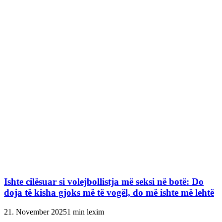
Ishte cilësuar si volejbollistja më seksi në botë: Do
doja të kisha gjoks më të vogël, do më ishte më lehtë
21. November 2025
1 min lexim