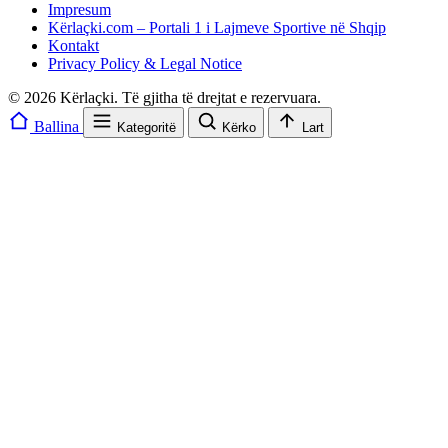
Impresum
Kërlaçki.com – Portali 1 i Lajmeve Sportive në Shqip
Kontakt
Privacy Policy & Legal Notice
© 2026 Kërlaçki. Të gjitha të drejtat e rezervuara.
Ballina
Kategoritë
Kërko
Lart