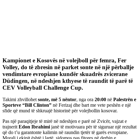
Kampionet e Kosovës në volejboll për femra,
Fer
Volley
, do të zbresin në parket sonte në një përballje
vendimtare evropiane kundër skuadrës zvicerane
Düdingen
, në ndeshjen kthyese të raundit të parë të
CEV Volleyball Challenge Cup
.
Takimi zhvillohet
sonte, më 5 nëntor
, nga ora
20:00
në
Palestrën e
Sporteve “Bill Clinton”
në Ferizaj dhe bart me vete peshën e një
sfide që mund të shkruajë historinë për volejbollin kosovar.
Pas një paraqitjeje të mirë në ndeshjen e parë në Zvicër, vajzat e
trajnerit
Edon Ibrahimi
janë të motivuara për të siguruar një rezultat
që do t’u garantonte kalimin në raundin tjetër të garës evropiane.
Morali i ekipit është i lartë, sidomos pas fitores në derbin e