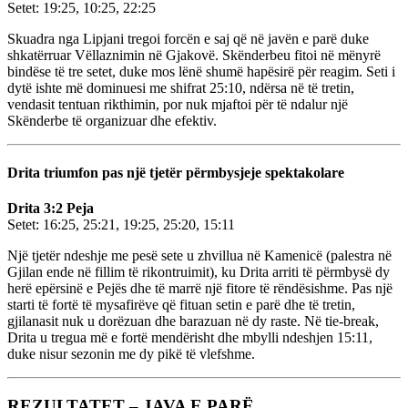
Setet: 19:25, 10:25, 22:25
Skuadra nga Lipjani tregoi forcën e saj që në javën e parë duke
shkatërruar Vëllaznimin në Gjakovë. Skënderbeu fitoi në mënyrë
bindëse të tre setet, duke mos lënë shumë hapësirë për reagim. Seti i
dytë ishte më dominuesi me shifrat 25:10, ndërsa në të tretin,
vendasit tentuan rikthimin, por nuk mjaftoi për të ndalur një
Skënderbe të organizuar dhe efektiv.
Drita triumfon pas një tjetër përmbysjeje spektakolare
Drita 3:2 Peja
Setet: 16:25, 25:21, 19:25, 25:20, 15:11
Një tjetër ndeshje me pesë sete u zhvillua në Kamenicë (palestra në
Gjilan ende në fillim të rikontruimit), ku Drita arriti të përmbysë dy
herë epërsinë e Pejës dhe të marrë një fitore të rëndësishme. Pas një
starti të fortë të mysafirëve që fituan setin e parë dhe të tretin,
gjilanasit nuk u dorëzuan dhe barazuan në dy raste. Në tie-break,
Drita u tregua më e fortë mendërisht dhe mbylli ndeshjen 15:11,
duke nisur sezonin me dy pikë të vlefshme.
REZULTATET – JAVA E PARË