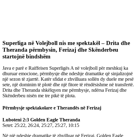
Superliga në Volejboll nis me spektakël – Drita dhe
Theranda përmbysin, Ferizaj dhe Skënderbeu
startojnë bindshëm
Java e parë e Raiffeisen Superligës A në volejboll për meshkuj ka
dhuruar emocione, përmbysje dhe ndeshje dramatike që sinjalizojnë
një sezon të zjarrtë. Katër sfidat e zhvilluara sollën dy duele me pesë
sete, një dominim të plotë dhe një fitore të rëndësishme në transfertë.
Drita dhe Theranda shkëlqyen me përmbysje, ndërsa Ferizaj dhe
Skënderbeu nisën me tre pikë të plota.
Përmbysje spektakolare e Therandës në Ferizaj
Luboteni 2:3 Golden Eagle Theranda
Setet: 25:22, 26:24, 25:27, 25:27, 10:15
Në një ndeshje dramatike të zhvilluar në Ferizaj, Golden Eagle