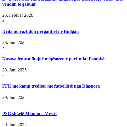
vendim të gabuar
25. Februar 2026
2
Drita po vazhdon përgatitjet në Bullgari
28. Juni 2025
3
Kosova femrat fitojnë miqësoren e parë ndaj Estonisë
28. Juni 2025
4
FFK me kamp treditor me futbollistë nga Diaspora
29. Juni 2025
5
PSG shkelë Miamin e Messit
29. Juni 2025