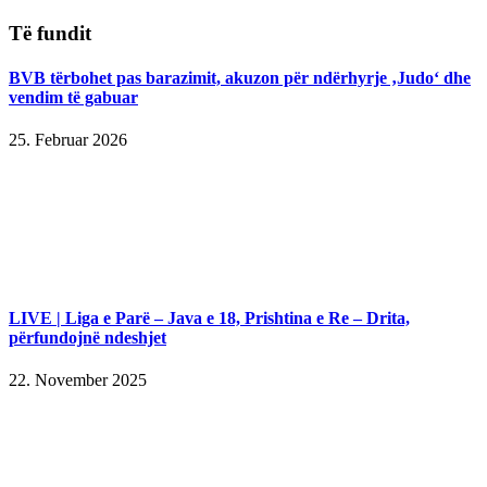
Të fundit
BVB tërbohet pas barazimit, akuzon për ndërhyrje ‚Judo‘ dhe
vendim të gabuar
25. Februar 2026
LIVE | Liga e Parë – Java e 18, Prishtina e Re – Drita,
përfundojnë ndeshjet
22. November 2025