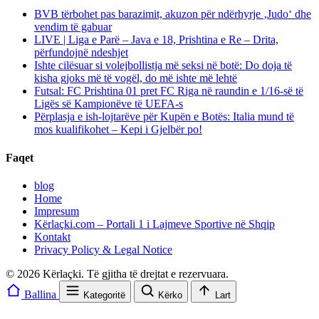
BVB tërbohet pas barazimit, akuzon për ndërhyrje ‚Judo‘ dhe
vendim të gabuar
LIVE | Liga e Parë – Java e 18, Prishtina e Re – Drita,
përfundojnë ndeshjet
Ishte cilësuar si volejbollistja më seksi në botë: Do doja të
kisha gjoks më të vogël, do më ishte më lehtë
Futsal: FC Prishtina 01 pret FC Riga në raundin e 1/16-së të
Ligës së Kampionëve të UEFA-s
Përplasja e ish-lojtarëve për Kupën e Botës: Italia mund të
mos kualifikohet – Kepi i Gjelbër po!
Faqet
blog
Home
Impresum
Kërlaçki.com – Portali 1 i Lajmeve Sportive në Shqip
Kontakt
Privacy Policy & Legal Notice
© 2026 Kërlaçki. Të gjitha të drejtat e rezervuara.
Ballina
Kategoritë
Kërko
Lart