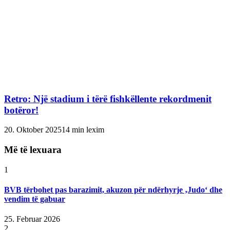
Retro: Një stadium i tërë fishkëllente rekordmenit
botëror!
20. Oktober 2025
14 min lexim
Më të lexuara
1
BVB tërbohet pas barazimit, akuzon për ndërhyrje ‚Judo‘ dhe
vendim të gabuar
25. Februar 2026
2