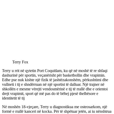
Terry Fox
Terry u rrit në qytetin Port Coquitlam, ku që në moshë të re shfaqi
dashurinë për sportin, veçanërisht për basketbollin dhe vrapimin.
Edhe pse nuk kishte një fizik të jashtëzakonshëm, përkushtimi dhe
vullneti i tij e shndërruan në një sportist të dalluar. Një trajner në
shkollën e mesme vërejti vendosmërinë e tij të rrallë dhe e orientoi
drejt vrapimit, sport që më pas do të bëhej pjesë thelbësore e
identitetit të tij
Në moshën 18-vjeçare, Terry u diagnostikua me osteosarkom, një
formë e rrallë kanceri në kocka. Për të shpëtuar jetën, ai iu nënshtrua