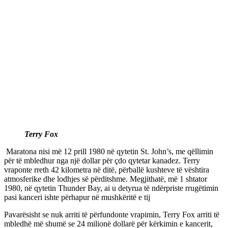
Terry Fox
Maratona nisi më 12 prill 1980 në qytetin St. John’s, me qëllimin
për të mbledhur nga një dollar për çdo qytetar kanadez. Terry
vraponte rreth 42 kilometra në ditë, përballë kushteve të vështira
atmosferike dhe lodhjes së përditshme. Megjithatë, më 1 shtator
1980, në qytetin Thunder Bay, ai u detyrua të ndërpriste rrugëtimin
pasi kanceri ishte përhapur në mushkëritë e tij
Pavarësisht se nuk arriti të përfundonte vrapimin, Terry Fox arriti të
mbledhë më shumë se 24 milionë dollarë për kërkimin e kancerit,