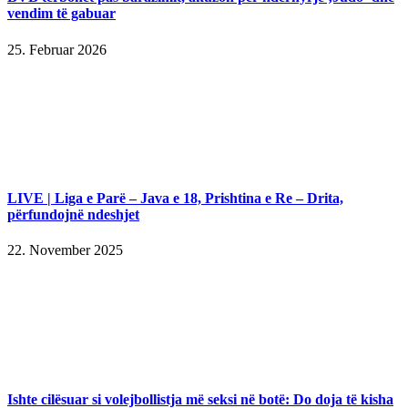
vendim të gabuar
25. Februar 2026
LIVE | Liga e Parë – Java e 18, Prishtina e Re – Drita,
përfundojnë ndeshjet
22. November 2025
Ishte cilësuar si volejbollistja më seksi në botë: Do doja të kisha