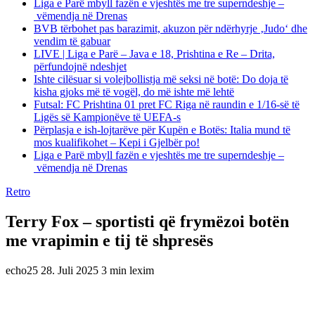
Liga e Parë mbyll fazën e vjeshtës me tre superndeshje –
vëmendja në Drenas
BVB tërbohet pas barazimit, akuzon për ndërhyrje ‚Judo‘ dhe
vendim të gabuar
LIVE | Liga e Parë – Java e 18, Prishtina e Re – Drita,
përfundojnë ndeshjet
Ishte cilësuar si volejbollistja më seksi në botë: Do doja të
kisha gjoks më të vogël, do më ishte më lehtë
Futsal: FC Prishtina 01 pret FC Riga në raundin e 1/16-së të
Ligës së Kampionëve të UEFA-s
Përplasja e ish-lojtarëve për Kupën e Botës: Italia mund të
mos kualifikohet – Kepi i Gjelbër po!
Liga e Parë mbyll fazën e vjeshtës me tre superndeshje –
vëmendja në Drenas
Retro
Terry Fox – sportisti që frymëzoi botën
me vrapimin e tij të shpresës
echo25
28. Juli 2025
3 min lexim