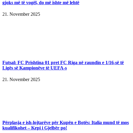
gjoks më të vogël, do më ishte më lehtë
21. November 2025
Futsal: FC Prishtina 01 pret FC Riga në raundin e 1/16-së të
Ligës së Kampionëve të UEFA-s
21. November 2025
Përplasja e ish-lojtarëve për Kupën e Botës: Italia mund të mos
kualifikohet – Kepi i Gjelbër po!