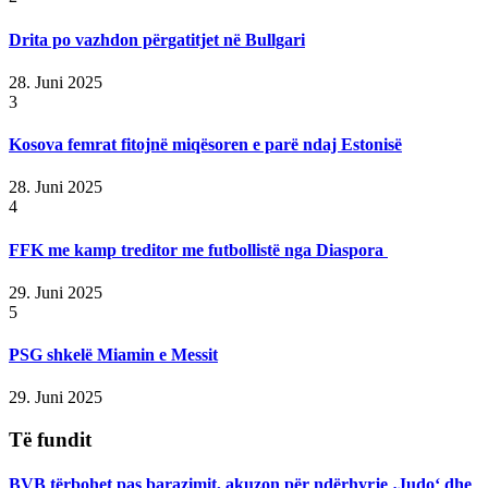
Drita po vazhdon përgatitjet në Bullgari
28. Juni 2025
3
Kosova femrat fitojnë miqësoren e parë ndaj Estonisë
28. Juni 2025
4
FFK me kamp treditor me futbollistë nga Diaspora
29. Juni 2025
5
PSG shkelë Miamin e Messit
29. Juni 2025
Të fundit
BVB tërbohet pas barazimit, akuzon për ndërhyrje ‚Judo‘ dhe