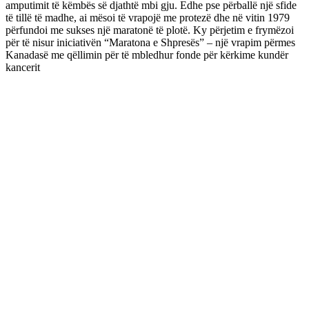
amputimit të këmbës së djathtë mbi gju. Edhe pse përballë një sfide
të tillë të madhe, ai mësoi të vrapojë me protezë dhe në vitin 1979
përfundoi me sukses një maratonë të plotë. Ky përjetim e frymëzoi
për të nisur iniciativën “Maratona e Shpresës” – një vrapim përmes
Kanadasë me qëllimin për të mbledhur fonde për kërkime kundër
kancerit