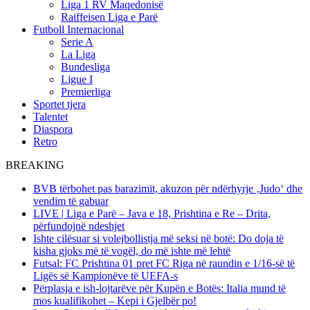
Liga 1 RV Maqedonisë
Raiffeisen Liga e Parë
Futboll Internacional
Serie A
La Liga
Bundesliga
Ligue I
Premierliga
Sportet tjera
Talentet
Diaspora
Retro
BREAKING
BVB tërbohet pas barazimit, akuzon për ndërhyrje ‚Judo‘ dhe
vendim të gabuar
LIVE | Liga e Parë – Java e 18, Prishtina e Re – Drita,
përfundojnë ndeshjet
Ishte cilësuar si volejbollistja më seksi në botë: Do doja të
kisha gjoks më të vogël, do më ishte më lehtë
Futsal: FC Prishtina 01 pret FC Riga në raundin e 1/16-së të
Ligës së Kampionëve të UEFA-s
Përplasja e ish-lojtarëve për Kupën e Botës: Italia mund të
mos kualifikohet – Kepi i Gjelbër po!