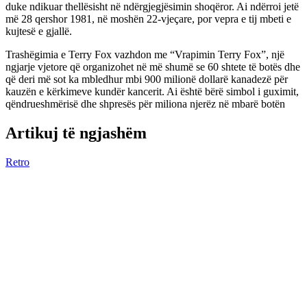
duke ndikuar thellësisht në ndërgjegjësimin shoqëror. Ai ndërroi jetë
më 28 qershor 1981, në moshën 22-vjeçare, por vepra e tij mbeti e
kujtesë e gjallë.
Trashëgimia e Terry Fox vazhdon me “Vrapimin Terry Fox”, një
ngjarje vjetore që organizohet në më shumë se 60 shtete të botës dhe
që deri më sot ka mbledhur mbi 900 milionë dollarë kanadezë për
kauzën e kërkimeve kundër kancerit. Ai është bërë simbol i guximit,
qëndrueshmërisë dhe shpresës për miliona njerëz në mbarë botën
Artikuj të ngjashëm
Retro